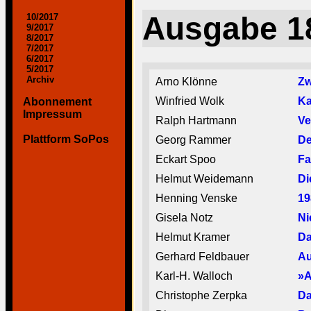
Ausgabe 1
10/2017
9/2017
8/2017
7/2017
6/2017
5/2017
Archiv
Arno Klönne
Zw
Winfried Wolk
Ka
Abonnement
Impressum
Ralph Hartmann
Ve
Plattform SoPos
Georg Rammer
De
Eckart Spoo
Fa
Helmut Weidemann
Di
Henning Venske
19
Gisela Notz
Ni
Helmut Kramer
Da
Gerhard Feldbauer
Au
Karl-H. Walloch
»A
Christophe Zerpka
Da