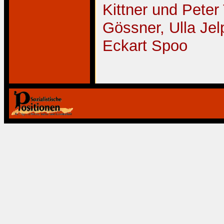
Kittner und Peter
Gössner, Ulla Jel
Eckart Spoo