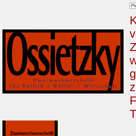
K
v
Z
w
g
z
F
T
Zweiwochenschrift