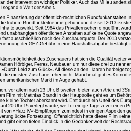
an der Intervention wichtiger Politiker. Auch das Milieu änder
ogar die Welt der Arbeit.
gen Finanzierung der öffentlich-rechtlichen Rundfunkanstalten i
ie frühere Rundfunkteilnehmergebühr und die seit 2013 existi
f Inhalte auswirkt. Seit 1984 das Privatfernsehen eingeführt wu
d unabhängigen öffentlichen Anstalten auf keine Quote angew
e fast ausschließlich nach der Zuschauerquote. Der 2013 versto
benennung der GEZ-Gebühr in eine Haushaltsabgabe bestätigt, d
ktionsmöglichkeit des Zuschauers hat sich die Qualität weiter ve
men Hörbiger, Ferres, Neubauer, um nur diese drei zu nennen.
l »Durch Leid zum Glück«. All diese an den Haaren herbeigezo
, die meisten Zuschauer eher nicht. Manchmal gibt es Komödien
den amerikanischen Markt im Auge gehabt.
men, vor allem nach 23 Uhr. Bisweilen bieten auch
Arte
und
3Sa
m Film mit Matthias Brandt in der Hauptrolle geht es um Behör
ine kleine Tochter aberkannt wird. Erst durch ein Urteil des E
auf 20 Uhr 15 verlegt wurde, weil er einige Tage zuvor einen P
keit von »Harz IV«-Empfängern zumindest in einigen Aspekten ges
verunglückte Fortsetzung. Offensichtlich hatte dieser Film »ein
nd gibt einen tiefen Einblick in die Gedankenwelt der Rechtsra