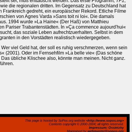
estellt sei, muß enttäuscht werden: Das erste Programm,
TF1
,
wie die regionalen dritten. Im Gegensatz zu Deutschland hat
in Frankreich gedreht, ein europäischer Rekord. Etliche Filme
schien von Agnes Varda »Sans toit ni loi«. Die damals
 aus. 1994 wurde »La Haine« (Der Haß) von Matthieu
den Pariser Trabantenstädten. In »Ça commence aujourd'hui«
rsucht, das soziale Leben aufrechtzuerhalten. Selbst in dem
granten in den Vorstädten realistisch wiedergegeben.
 Wer viel Geld hat, der soll es ruhig verschmerzen, wenn sein
« (2001). Oder im Fernsehfilm »La belle vie« (Das schöne
 Das übliche Klischee also, könnte man meinen. Nicht ganz.
führen.
This page is hosted by SoPos.org website
<http://www.sopos.org>
Contents copyright © 2000-2004; all rights reserved.
Impressum: Ossietzky
Maintained by
webmaster@sopos.org