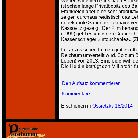
Werfen wir einen Blick nach Frankr
ist schon lange Privatbesitz des B
Frankreich aber eine sehr produktiv
zeigen durchaus realistisch das Le
unbekannte Sandrine Bonnaire verk
Kassovitz gezeigt. Der Film behan
(1999) geht es um einen Grundschul
Kassenschlager »Intouchables« (Zie
In französischen Filmen gibt es oft
Reichtum umverteilt wird. So zum 
Leben) von 2013. Eine eigenwillige
Die Heldin betrügt den Milliardär, 
Den Aufsatz kommentieren
Kommentare
:
Erschienen in
Ossietzky 18/2014