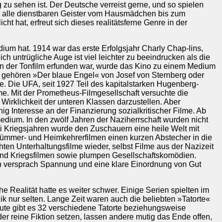
u sehen ist. Der Deutsche verreist gerne, und so spielen
rt alle dienstbaren Geister vom Hausmädchen bis zum
t hat, erfreut sich dieses realitätsferne Genre in der
ium hat. 1914 war das erste Erfolgsjahr Charly Chap-lins,
h untrügliche Auge ist viel leichter zu beeindrucken als die
en der Tonfilm erfunden war, wurde das Kino zu einem Medium
u gehören »Der blaue Engel« von Josef von Sternberg oder
. Die UFA, seit 1927 Teil des kapitalstarken Hugenberg-
e. Mit der Prometheus-Filmgesellschaft versuchte die
Wirklichkeit der unteren Klassen darzustellen. Aber
g Interesse an der Finanzierung sozialkritischer Filme. Ab
edium. In den zwölf Jahren der Naziherrschaft wurden nicht
rei Kriegsjahren wurde den Zuschauern eine heile Welt mit
Trümmer- und Heimkehrerfilmen einen kurzen Abstecher in die
ten Unterhaltungsfilme wieder, selbst Filme aus der Nazizeit
und Kriegsfilmen sowie plumpen Gesellschaftskomödien.
n versprach Spannung und eine klare Einordnung von Gut
e Realität hatte es weiter schwer. Einige Serien spielten im
ik nur selten. Lange Zeit waren auch die beliebten »Tatorte«
Heute gibt es 32 verschiedene Tatorte beziehungsweise
der reine Fiktion setzen, lassen andere mutig das Ende offen,