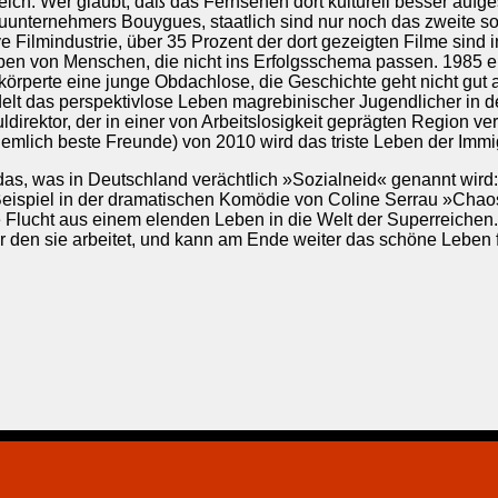
eich. Wer glaubt, daß das Fernsehen dort kulturell besser aufg
auunternehmers Bouygues, staatlich sind nur noch das zweite so
e Filmindustrie, über 35 Prozent der dort gezeigten Filme sind 
ben von Menschen, die nicht ins Erfolgsschema passen. 1985 er
örperte eine junge Obdachlose, die Geschichte geht nicht gut
delt das perspektivlose Leben magrebinischer Jugendlicher in 
direktor, der in einer von Arbeitslosigkeit geprägten Region ve
mlich beste Freunde) von 2010 wird das triste Leben der Immi
 das, was in Deutschland verächtlich »Sozialneid« genannt wird:
Beispiel in der dramatischen Komödie von Coline Serrau »Chaos
 Flucht aus einem elenden Leben in die Welt der Superreichen.
für den sie arbeitet, und kann am Ende weiter das schöne Leben 