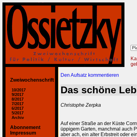
Ka
geb
Den Aufsatz kommentieren
Zweiwochenschrift
Das schöne Le
10/2017
9/2017
8/2017
7/2017
Christophe Zerpka
6/2017
5/2017
Archiv
Auf einer Straße an der Küste Corn
Abonnement
üppigem Garten, manchmal auch Pfer
Impressum
aber ach, ein alter Erbstreit oder 