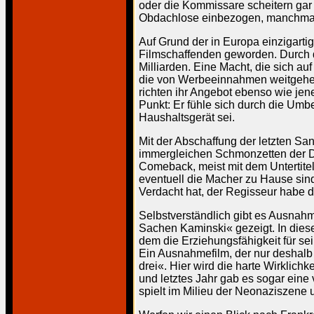
oder die Kommissare scheitern gar 
Obdachlose einbezogen, manchmal s
Auf Grund der in Europa einzigarti
Filmschaffenden geworden. Durch d
Milliarden. Eine Macht, die sich au
die von Werbeeinnahmen weitgehen
richten ihr Angebot ebenso wie jen
Punkt: Er fühle sich durch die Um
Haushaltsgerät sei.
Mit der Abschaffung der letzten San
immergleichen Schmonzetten der Da
Comeback, meist mit dem Untertite
eventuell die Macher zu Hause sind
Verdacht hat, der Regisseur habe 
Selbstverständlich gibt es Ausnah
Sachen Kaminski« gezeigt. In diese
dem die Erziehungsfähigkeit für se
Ein Ausnahmefilm, der nur deshalb 
drei«. Hier wird die harte Wirklich
und letztes Jahr gab es sogar eine 
spielt im Milieu der Neonaziszene u