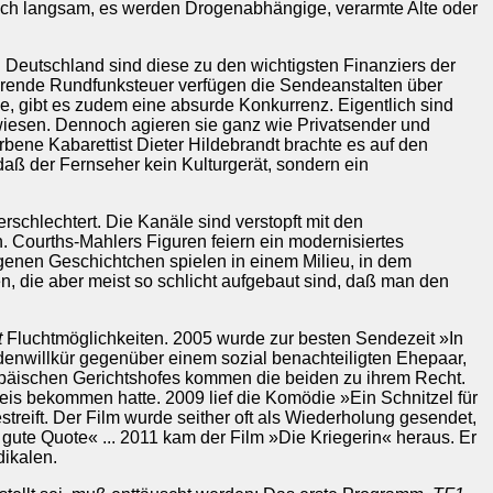
t sich langsam, es werden Drogenabhängige, verarmte Alte oder
n Deutschland sind diese zu den wichtigsten Finanziers der
erende Rundfunksteuer verfügen die Sendeanstalten über
rde, gibt es zudem eine absurde Konkurrenz. Eigentlich sind
iesen. Dennoch agieren sie ganz wie Privatsender und
rbene Kabarettist Dieter Hildebrandt brachte es auf den
aß der Fernseher kein Kulturgerät, sondern ein
rschlechtert. Die Kanäle sind verstopft mit den
 Courths-Mahlers Figuren feiern ein modernisiertes
genen Geschichtchen spielen in einem Milieu, in dem
, die aber meist so schlicht aufgebaut sind, daß man den
t
Fluchtmöglichkeiten. 2005 wurde zur besten Sendezeit »In
denwillkür gegenüber einem sozial benachteiligten Ehepaar,
uropäischen Gerichtshofes kommen die beiden zu ihrem Recht.
reis bekommen hatte. 2009 lief die Komödie »Ein Schnitzel für
treift. Der Film wurde seither oft als Wiederholung gesendet,
e gute Quote« ... 2011 kam der Film »Die Kriegerin« heraus. Er
dikalen.