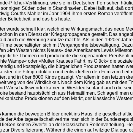
e-Pilcher-Verfilmung, wie sie im Deutschen Fernsehen häufig z
 sonnigen Süden oder in Skandinavien. Dabei fällt auf, daß do
wig Couths-Mahler im Jahr 1904 ihren ersten Roman veröffentlich
der Beliebtheit, und das bis heute.
der wurde schnell klar, welch eine Wirkungsmacht das neue Med
schon in den Dienst der Kriegspropaganda gestellt. Das angeblic
bald auch die Werbung zunutze machte. Als in den 1920er Jahr
e Filme beschäftigten sich mit Vergangenheitsbewältigung. Daz
ifen »Im Westen nichts Neues« des Amerikaners Lewis Milestone
ürgerliche Themen und produzierte die sogenannten Preußenfilm
uhle Wampe« oder »Mutter Krauses Fahrt ins Glück« die soziale 
endig und kostspielig, die bürgerlichen Produzenten hatten weni
listen die Filmproduktion und entwickelten den Film zum Leitm
ert und in über 8000 Kinos gezeigt. Vor allem in den letzten d
weit weg von der Wirklichkeit. Nach dem Krieg gab es mit den 
und Wirtschaftswunder kamen in Westdeutschland auch die seich
oire bestand hauptsächlich aus Heimatfilmen, Schlagerfilmen 
ikanische Produktionen auf den Markt, der klassische Wester
kamen die bewegten Bilder direkt ins Haus, die gesellschaftlich
e der Arbeitsgesellschaft verirrte man sich in der Bundesrepubl
nd ließen keinen Zweifel an der klassischen Rollenverteilung. 
 zur Diversifizierung. Während die einen auf witzige Dialoge o