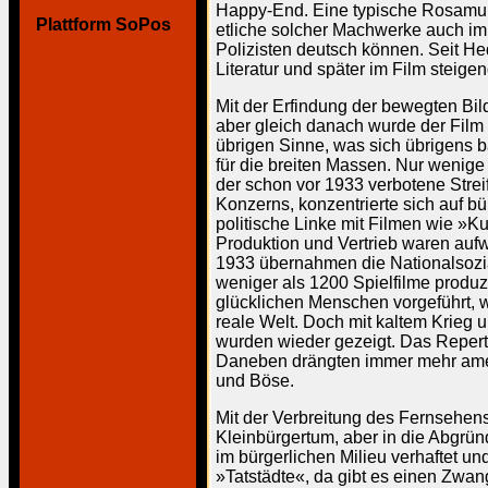
Happy-End. Eine typische Rosamund
Plattform SoPos
etliche solcher Machwerke auch im
Polizisten deutsch können. Seit Hed
Literatur und später im Film steigen
Mit der Erfindung der bewegten Bil
aber gleich danach wurde der Film 
übrigen Sinne, was sich übrigens 
für die breiten Massen. Nur wenig
der schon vor 1933 verbotene Stre
Konzerns, konzentrierte sich auf b
politische Linke mit Filmen wie »K
Produktion und Vertrieb waren aufw
1933 übernahmen die Nationalsozia
weniger als 1200 Spielfilme produzi
glücklichen Menschen vorgeführt, 
reale Welt. Doch mit kaltem Krieg 
wurden wieder gezeigt. Das Repert
Daneben drängten immer mehr amer
und Böse.
Mit der Verbreitung des Fernsehens 
Kleinbürgertum, aber in die Abgründ
im bürgerlichen Milieu verhaftet u
»Tatstädte«, da gibt es einen Zwang