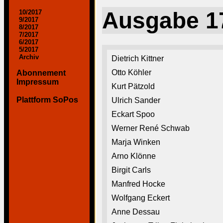
Ausgabe 1
10/2017
9/2017
8/2017
7/2017
6/2017
5/2017
Archiv
Dietrich Kittner
Otto Köhler
Abonnement
Impressum
Kurt Pätzold
Plattform SoPos
Ulrich Sander
Eckart Spoo
Werner René Schwab
Marja Winken
Arno Klönne
Birgit Carls
Manfred Hocke
Wolfgang Eckert
Anne Dessau