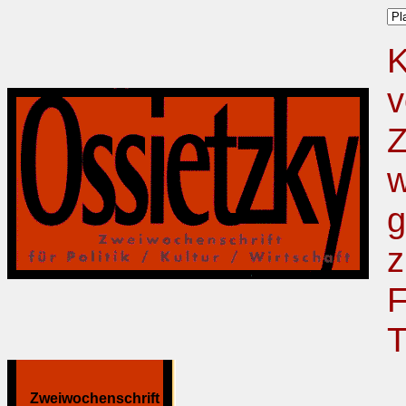
K
v
Z
w
g
z
F
T
Zweiwochenschrift