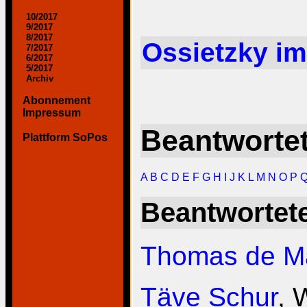
10/2017
9/2017
8/2017
Ossietzky i
7/2017
6/2017
5/2017
Archiv
Abonnement
Impressum
Beantworte
Plattform SoPos
A
B
C
D
E
F
G
H
I
J
K
L
M
N
O
P
Beantwortete
Thomas de Ma
Täve Schur
, 