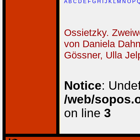
A
B
C
D
E
F
G
H
I
J
K
L
M
N
O
P
Ossietzky. Zweiwoc
von Daniela Dahn,
Gössner, Ulla Jel
Notice
: Unde
/web/sopos.o
on line
3