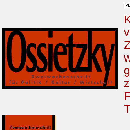
K
v
Z
w
g
z
F
T
Zweiwochenschrift