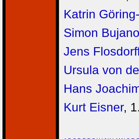
Katrin Görin
Simon Bujano
Jens Flosdorf
Ursula von d
Hans Joachim
Kurt Eisner
, 