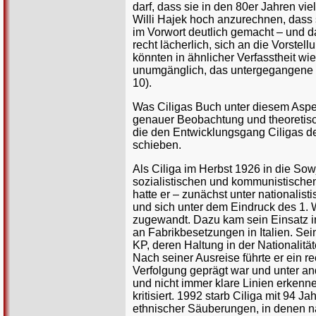
darf, dass sie in den 80er Jahren vi
Willi Hajek hoch anzurechnen, dass s
im Vorwort deutlich gemacht – und da
recht lächerlich, sich an die Vorstel
könnten in ähnlicher Verfasstheit wi
unumgänglich, das untergegangene V
10).
Was Ciligas Buch unter diesem Aspek
genauer Beobachtung und theoretis
die den Entwicklungsgang Ciligas de
schieben.
Als Ciliga im Herbst 1926 in die Sowj
sozialistischen und kommunistische
hatte er – zunächst unter nationali
und sich unter dem Eindruck des 1.
zugewandt. Dazu kam sein Einsatz i
an Fabrikbesetzungen in Italien. Sei
KP, deren Haltung in der Nationalit
Nach seiner Ausreise führte er ein re
Verfolgung geprägt war und unter a
und nicht immer klare Linien erkenne
kritisiert. 1992 starb Ciliga mit 94 
ethnischer Säuberungen, in denen nat