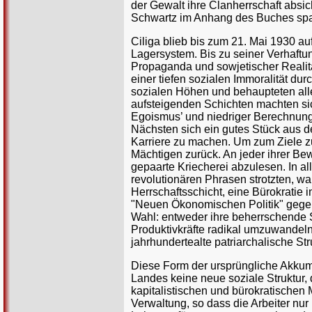
der Gewalt ihre Clanherrschaft absic
Schwartz im Anhang des Buches spa
Ciliga blieb bis zum 21. Mai 1930 a
Lagersystem. Bis zu seiner Verhaftun
Propaganda und sowjetischer Realit
einer tiefen sozialen Immoralität 
sozialen Höhen und behaupteten alle 
aufsteigenden Schichten machten sic
Egoismus’ und niedriger Berechnung 
Nächsten sich ein gutes Stück aus
Karriere zu machen. Um zum Ziele 
Mächtigen zurück. An jeder ihrer Be
gepaarte Kriecherei abzulesen. In a
revolutionären Phrasen strotzten, w
Herrschaftsschicht, eine Bürokratie i
"Neuen Ökonomischen Politik" gegen 
Wahl: entweder ihre beherrschende S
Produktivkräfte radikal umzuwandeln.
jahrhundertealte patriarchalische Str
Diese Form der ursprüngliche Akkumu
Landes keine neue soziale Struktur, 
kapitalistischen und bürokratischen
Verwaltung, so dass die Arbeiter nu