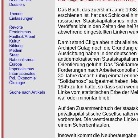
Dossiers
Das Buch, das zuerst im Jahre 1938
Theorie
erschienen ist, hat das Schicksal h
Einlassungen
russischen Staatskapitalismus in d
Veröffentlicht in den Zeiten des he
Revolte
abwehrend eingestellten Linken wur
Feminismus
Faulheit/Arbeit
Kultur
Damit stand Ciliga aber nicht allei
Bildung
Archipel Gulag noch die Gründung ei
Medien
Ausrichtung haben in der deutschen
Staat
antidemokratischen Staatskapitalism
Nationalismus
Orientierung geführt. Das "Solidarno
Europa
Imperialismus
Forderungen nach Arbeiterkontrolle 
Internationales
30 Jahre danach ruhig einmal erinn
Pol. Ökonomie
"Solidarnosc" aufgeatmet haben. Ma
Ökologie
1945 zu tun hatte, so dass sich wen
Linke vom etatistischen Erbe der Meh
Suche nach Artikeln
war oder minoritär blieb.
Auf den Zusammenbruch der staatska
privatkapitalistische Gesellschafte
vorbereitet. Die westdeutsche Linke
einem Scherbenhaufen.
Insoweit kommt die Neuherausgabe de