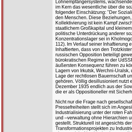
Lohnempfängersystems, wachsende Un
im Kern das wesentliche über die so
folgender Einschätzung: "Der Sozial
den Menschen. Diese Beziehungen, so
Kollektivierung ist kein Kampf zwis
staatlichem Großkapital und kleinem P
politische Unterdrückung anderer soz
Konzentrationslager sei in Kholmogo
112). Im Verlauf seiner Inhaftierung
Inhaftierten, dass von den Trotzkiste
russischen Opposition beteiligt gew
bürokratischen Regime in der UdSS
äußersten Konsequenz führen zu kön
Lagern von Irkutsk, Werchni-Uralsk, 
Lage der rechtlosen Bauernschaft und
gehören. Völlig desillusioniert nutzt
Dezember 1935 endlich aus der Sowj
die er als Oppositioneller mit Sicherh
Nicht nur die Frage nach gesellsch
Pressefreiheiten stellt sich im Anges
Industrialisierung unter der roten F
und –verwaltung ohne Hierarchien un
gestellt. Strukturell ist angesichts
Transformationsprojekten zu Industr