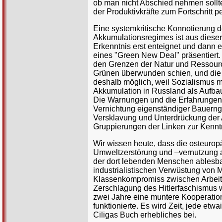
ob man nicht Abschied nehmen sollt
der Produktivkräfte zum Fortschritt pe
Eine systemkritische Konnotierung d
Akkumulationsregimes ist aus dieser 
Erkenntnis erst enteignet und dann e
eines "Green New Deal" präsentiert. D
den Grenzen der Natur und Ressourc
Grünen überwunden schien, und die 
deshalb möglich, weil Sozialismus mi
Akkumulation in Russland als Aufbau 
Die Warnungen und die Erfahrungen d
Vernichtung eigenständiger Bauernge
Versklavung und Unterdrückung der A
Gruppierungen der Linken zur Kenn
Wir wissen heute, dass die osteuro
Umweltzerstörung und –vernutzung 
der dort lebenden Menschen ablesbar
industrialistischen Verwüstung von 
Klassenkompromiss zwischen Arbeiter
Zerschlagung des Hitlerfaschismus wi
zwei Jahre eine muntere Kooperatio
funktionierte. Es wird Zeit, jede etwa
Ciligas Buch erhebliches bei.