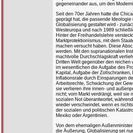
gegeneinander aus, um den Modernis
Seit den 70er Jahren hatte die Chic
geprägt hat, die passende Ideologie
Globalisierung gestaltet wird - zunä
Westeuropa und nach 1989 schließli
Hinter der Freihandelslehre verstec
Marktprotektionismus, mit dem Staat
machen versucht haben. Diese Absch
werden. Mit den supranationalen In
machtvolle Durchschlagskraft verlie
Dritten Welt gegenüber den reichen w
im wesentlichen die Aufgabe des Pro
Kapital, Aufgabe der Zollschranken
Inflationsrate durch Einsparungen d
Arbeitsrechte, Schwächung der Gewer
sie verlieren ihre innen- und außenp
nicht; vom Markt verdrängt, weil sie n
sozialen Not überantwortet, während
wieder verschwindet, wenn es nichts
der sozialen und politischen Katastr
Mexiko oder Argentinien.
Von dem ehemaligen Außenminister 
die Äußerung, Globalisierung sei nur