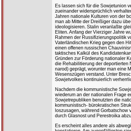
Es lassen sich für die Sowjetunion v
zueinander widersprüchlich verhalt
Jahren nationale Kulturen von der bo
man ab Mitte der Dreißiger dazu übe
ideologisieren. Stalin veranlaßte gl
Eliten. Anfang der Vierziger Jahre 
Rahmen der Russifizierungspolitik v
Vaterländischen Krieg gegen den Hit
einen offenen russischen Chauvinismu
taktisches Kalkül des Kandidatenkar
Gründen zur Förderung nationaler K
die Rehabilitierung der deportierten 
narod) geprägt, worunter man eine 
Wesenszügen verstand. Unter Bres
Sowjetvolkes kontinuierlich verherrli
Nachdem die kommunistische Sowjet
wiederum an der nationalen Frage e
Sowjetrepubliken benutzten die natio
kommunistisch- bürokratischen Struk
loszusagen, während Gorbatschow ve
durch Glasnost und Perestroika abz
Es erscheint alles andere als abwe
konstatieren. Am augenfälligsten sin