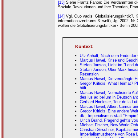
[13]
Siehe Frantz Fanon: Die Verdammten dies
Soziale Revolutionen und ihre Theorien, Fra
[14]
Vgl. Quo vadis, Globalisierungskritik?, 
informationszentrums 3. welt), Jg. 2002, Nr.
wollen die Globalisierungskritiker? Berlin 200
Kontext:
Utz Anhalt, Nach dem Ende der 
Marcus Hawel, Krise und Gesch
Stefan Janson, Licht im "Land d
Stefan Janson, Über Marx hinaus
Rezension
Marcus Hawel, Die verdrängte E
Gregor Kritidis, What Heimat? Pl
hält
Marcus Hawel, Normalisierte Auß
des ius ad bellum in Deutschlan
Gerhard Hanloser, Tour de la Lu
Marcus Hawel, Albert Camus und
Gregor Kritidis, Eine andere Wel
dk., Imperialismus statt "Empire
Ulrich Brand, Fragend geht's vo
Michael Fischer, New World Order
Christian Girschner, Kapitalismu
Imperialismustheorie von Rosa