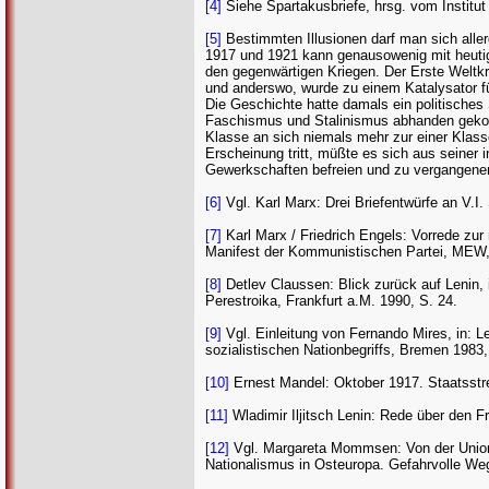
[4]
Siehe Spartakusbriefe, hrsg. vom Institu
[5]
Bestimmten Illusionen darf man sich aller
1917 und 1921 kann genausowenig mit heutig
den gegenwärtigen Kriegen. Der Erste Weltk
und anderswo, wurde zu einem Katalysator fü
Die Geschichte hatte damals ein politisches
Faschismus und Stalinismus abhanden gekom
Klasse an sich niemals mehr zur einer Klasse
Erscheinung tritt, müßte es sich aus seiner 
Gewerkschaften befreien und zu vergangenen
[6]
Vgl. Karl Marx: Drei Briefentwürfe an V.I
[7]
Karl Marx / Friedrich Engels: Vorrede zur
Manifest der Kommunistischen Partei, MEW, 
[8]
Detlev Claussen: Blick zurück auf Lenin, 
Perestroika, Frankfurt a.M. 1990, S. 24.
[9]
Vgl. Einleitung von Fernando Mires, in: 
sozialistischen Nationbegriffs, Bremen 1983,
[10]
Ernest Mandel: Oktober 1917. Staatsstrei
[11]
Wladimir Iljitsch Lenin: Rede über den Fr
[12]
Vgl. Margareta Mommsen: Von der Union 
Nationalismus in Osteuropa. Gefahrvolle We