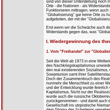
sind von dieser Unterstellung noch 
Orte - die Nationen - als Widerstand
Funktionieren mittragen, wenn auch a
"Globalisierung" gar keine Orte zu h
aufgeboten, der mit der "Globalisieru
Erst wenn wir die Schwäche auch di
Widerstands gegen das, was "Globali
I. Wiedergewinnung des th
1. Vom "Freihandel" zur "Globalis
Seit die Welt ab 1973 in eine Weltwi
des Nachkriegskapitalismus unwiederb
den real existierenden Sozialismus,
Sowjetunion samt ihrer Satellitenst
Doch der Zusammenbruch des Reals
nunmehr die Menschheit zu einer We
und der Entwicklung wurde feierlich
Kapitalismus. Nicht nur der Realsozi
wurde auch die russische Oktoberrev
zurückgenommen - und damit auch di
Gesellschaft ins utopistische Niema
dem Stigma des Scheiterns versehen,