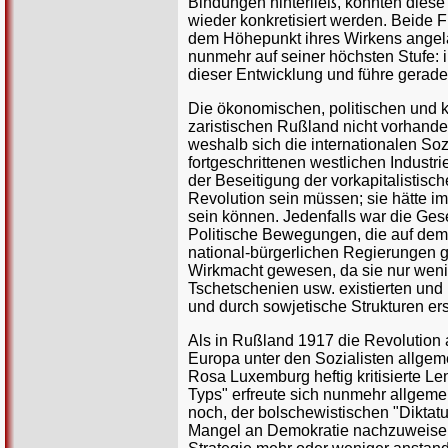
Bindungen hinterließ, konnten dies
wieder konkretisiert werden. Beide 
dem Höhepunkt ihres Wirkens angelan
nunmehr auf seiner höchsten Stufe: 
dieser Entwicklung und führe gerade
Die ökonomischen, politischen und k
zaristischen Rußland nicht vorhanden.
weshalb sich die internationalen Soz
fortgeschrittenen westlichen Industri
der Beseitigung der vorkapitalistis
Revolution sein müssen; sie hätte 
sein können. Jedenfalls war die Gesel
Politische Bewegungen, die auf dem 
national-bürgerlichen Regierungen g
Wirkmacht gewesen, da sie nur weni
Tschetschenien usw. existierten und
und durch sowjetische Strukturen er
Als in Rußland 1917 die Revolution 
Europa unter den Sozialisten allge
Rosa Luxemburg heftig kritisierte L
Typs" erfreute sich nunmehr allgeme
noch, der bolschewistischen "Diktatu
Mangel an Demokratie nachzuweise