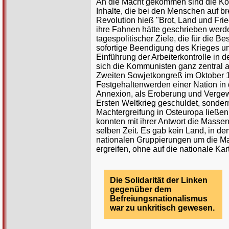
An die Macht gekommen sind die Kom
Inhalte, die bei den Menschen auf b
Revolution hieß "Brot, Land und Fri
ihre Fahnen hätte geschrieben werde
tagespolitischer Ziele, die für die 
sofortige Beendigung des Krieges un
Einführung der Arbeiterkontrolle in d
sich die Kommunisten ganz zentral a
Zweiten Sowjetkongreß im Oktober 191
Festgehaltenwerden einer Nation in
Annexion, als Eroberung und Vergew
Ersten Weltkrieg geschuldet, sonder
Machtergreifung in Osteuropa ließen
konnten mit ihrer Antwort die Masse
selben Zeit. Es gab kein Land, in de
nationalen Gruppierungen um die Ma
ergreifen, ohne auf die nationale Kar
Die Solidarität der Linken
gegenüber dem
Befreiungsnationalismus
war zu unkritisch gewesen.