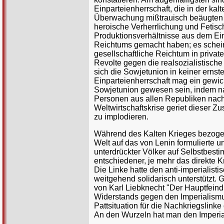
Einparteienherrschaft, die in der ka
Überwachung mißtrauisch beäugten u
heroische Verherrlichung und Fetischi
Produktionsverhältnisse aus dem Ein
Reichtums gemacht haben; es scheint
gesellschaftliche Reichtum in privat
Revolte gegen die realsozialistische
sich die Sowjetunion in keiner ernste
Einparteienherrschaft mag ein gewic
Sowjetunion gewesen sein, indem na
Personen aus allen Republiken nach 
Weltwirtschaftskrise geriet dieser
zu implodieren.
Während des Kalten Krieges bezogen
Welt auf das von Lenin formulierte u
unterdrückter Völker auf Selbstbest
entschiedener, je mehr das direkte K
Die Linke hatte den anti-imperialisti
weitgehend solidarisch unterstützt. 
von Karl Liebknecht "Der Hauptfeind 
Widerstands gegen den Imperialismus
Pattsituation für die Nachkriegslink
An den Wurzeln hat man den Imperia