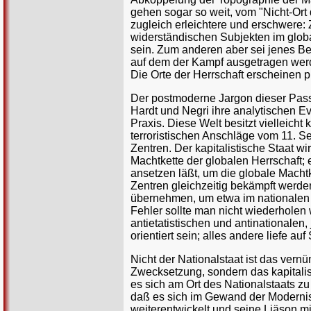
gehen sogar so weit, vom "Nicht-Or
zugleich erleichtere und erschwere:
widerständischen Subjekten im globa
sein. Zum anderen aber sei jenes Be
auf dem der Kampf ausgetragen werd
Die Orte der Herrschaft erscheinen pu
Der postmoderne Jargon dieser Pass
Hardt und Negri ihre analytischen E
Praxis. Diese Welt besitzt vielleich
terroristischen Anschläge vom 11. 
Zentren. Der kapitalistische Staat 
Machtkette der globalen Herrschaft;
ansetzen läßt, um die globale Macht
Zentren gleichzeitig bekämpft werden
übernehmen, um etwa im nationalen 
Fehler sollte man nicht wiederholen
antietatistischen und antinationalen
orientiert sein; alles andere liefe au
Nicht der Nationalstaat ist das vernü
Zwecksetzung, sondern das kapitalis
es sich am Ort des Nationalstaats zu
daß es sich im Gewand der Modernis
weiterentwickelt und seine Liäson mi