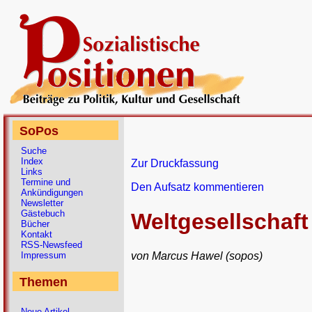
SoPos
Suche
Index
Zur Druckfassung
Links
Termine und
Den Aufsatz kommentieren
Ankündigungen
Newsletter
Gästebuch
Weltgesellschaf
Bücher
Kontakt
RSS-Newsfeed
von Marcus Hawel (sopos)
Impressum
Themen
Neue Artikel