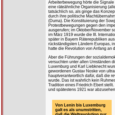
Arbeiterbewegung hörte die Signale 
eine räteähnliche Organisierung (all
tatsächlich so, als ginge das Konzep
durch ihre politische Machtübernahm
(Duma). Die Konstituierung der Sowj
Protestbewegungen gegen den imperi
ausgerufen; im Oktober/November sc
im März 1919 wurde die III. Internat
später in Bayern Räterepubliken ausg
rückständigsten Ländern Europas, in
hatte die Revolution von Anfang an
Aber die Führungen der sozialdemokr
versuchten unter allen Umständen di
Luxemburg und Karl Liebknecht wur
gewordenen Gustav Noske von ultran
hauptverantwortlich dafür, daß die 
wurde. Das ist wahrlich kein Ruhmesb
Tradition eines Friedrich Ebert stel
und spätestens 1921 war abzusehen,
Von Lenin bis Luxemburg
galt es als unumstritten,
daß die Weltrevolution nur