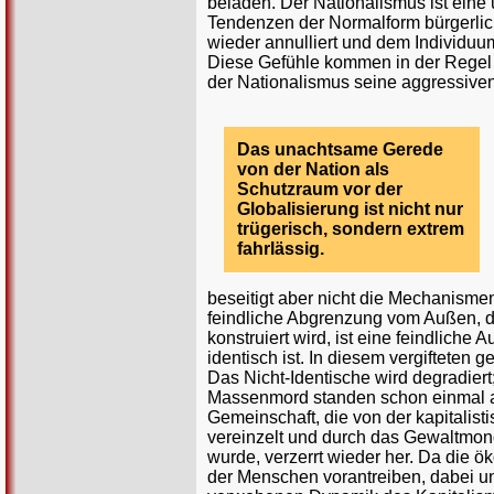
beladen. Der Nationalismus ist eine
Tendenzen der Normalform bürgerlic
wieder annulliert und dem Individuum
Diese Gefühle kommen in der Regel n
der Nationalismus seine aggressiven 
Das unachtsame Gerede
von der Nation als
Schutzraum vor der
Globalisierung ist nicht nur
trügerisch, sondern extrem
fahrlässig.
beseitigt aber nicht die Mechanisme
feindliche Abgrenzung vom Außen, durc
konstruiert wird, ist eine feindlich
identisch ist. In diesem vergifteten
Das Nicht-Identische wird degradiert
Massenmord standen schon einmal am
Gemeinschaft, die von der kapitali
vereinzelt und durch das Gewaltmon
wurde, verzerrt wieder her. Da die
der Menschen vorantreiben, dabei un