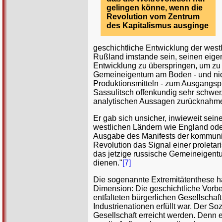
gelingen könne, wenn die
Revolution vom Zentrum
des Kapitalismus ausginge
geschichtliche Entwicklung der we
Rußland imstande sein, seinen eigen
Entwicklung zu überspringen, um zu
Gemeineigentum am Boden - und nich
Produktionsmitteln - zum Ausgangspu
Sassulitsch offenkundig sehr schwer,
analytischen Aussagen zurücknahmen 
Er gab sich unsicher, inwieweit sein
westlichen Ländern wie England oder
Ausgabe des Manifests der kommunist
Revolution das Signal einer proleta
das jetzige russische Gemeineigen
dienen."
[7]
Die sogenannte Extremitätenthese ha
Dimension: Die geschichtliche Vorbe
entfalteten bürgerlichen Gesellschaft
Industrienationen erfüllt war. Der S
Gesellschaft erreicht werden. Denn 