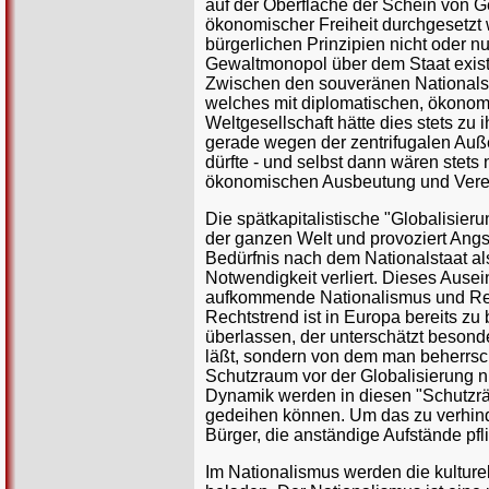
auf der Oberfläche der Schein von Ge
ökonomischer Freiheit durchgesetzt
bürgerlichen Prinzipien nicht oder nu
Gewaltmonopol über dem Staat existie
Zwischen den souveränen Nationalsta
welches mit diplomatischen, ökonomis
Weltgesellschaft hätte dies stets zu 
gerade wegen der zentrifugalen Auße
dürfte - und selbst dann wären stet
ökonomischen Ausbeutung und Verele
Die spätkapitalistische "Globalisieru
der ganzen Welt und provoziert Angs
Bedürfnis nach dem Nationalstaat al
Notwendigkeit verliert. Dieses Ause
aufkommende Nationalismus und Rech
Rechtstrend ist in Europa bereits zu
überlassen, der unterschätzt besonde
läßt, sondern von dem man beherrsc
Schutzraum vor der Globalisierung ni
Dynamik werden in diesen "Schutzr
gedeihen können. Um das zu verhin
Bürger, die anständige Aufstände pfli
Im Nationalismus werden die kulturel