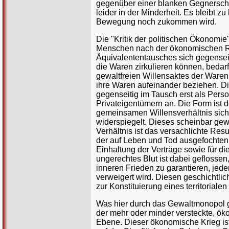
gegenüber einer blanken Gegnerschaf
leider in der Minderheit. Es bleibt zu
Bewegung noch zukommen wird.
Die "Kritik der politischen Ökonomie"
Menschen nach der ökonomischen Ra
Äquivalententausches sich gegensei
die Waren zirkulieren können, beda
gewaltfreien Willensaktes der Warenb
ihre Waren aufeinander beziehen. D
gegenseitig im Tausch erst als Perso
Privateigentümern an. Die Form ist d
gemeinsamen Willensverhältnis sich
widerspiegelt. Dieses scheinbar gew
Verhältnis ist das versachlichte R
der auf Leben und Tod ausgefochten 
Einhaltung der Verträge sowie für di
ungerechtes Blut ist dabei geflosse
inneren Frieden zu garantieren, jede
verweigert wird. Diesen geschichtli
zur Konstituierung eines territorial
Was hier durch das Gewaltmonopol ge
der mehr oder minder versteckte, ök
Ebene. Dieser ökonomische Krieg ist 