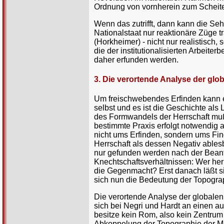
Ordnung von vornherein zum Scheitern
Wenn das zutrifft, dann kann die Se
Nationalstaat nur reaktionäre Züge 
(Horkheimer) - nicht nur realistisch,
die der institutionalisierten Arbei
daher erfunden werden.
3. Die verortende Analyse der glo
Um freischwebendes Erfinden kann es
selbst und es ist die Geschichte als
des Formwandels der Herrschaft muß
bestimmte Praxis erfolgt notwendig 
nicht ums Erfinden, sondern ums Find
Herrschaft als dessen Negativ ablesb
nur gefunden werden nach der Beantw
Knechtschaftsverhältnissen: Wer her
die Gegenmacht? Erst danach läßt sic
sich nun die Bedeutung der Topogra
Die verortende Analyse der globalen 
sich bei Negri und Hardt an einen a
besitze kein Rom, also kein Zentrum
Abkoppelung der Topographie der Ma