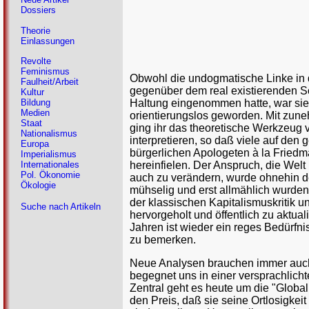
Dossiers
Theorie
Einlassungen
Revolte
Feminismus
Obwohl die undogmatische Linke in 
Faulheit/Arbeit
gegenüber dem real existierenden S
Kultur
Haltung eingenommen hatte, war si
Bildung
Medien
orientierungslos geworden. Mit zu
Staat
ging ihr das theoretische Werkzeug 
Nationalismus
interpretieren, so daß viele auf den 
Europa
bürgerlichen Apologeten à la Fried
Imperialismus
hereinfielen. Der Anspruch, die Welt 
Internationales
Pol. Ökonomie
auch zu verändern, wurde ohnehin d
Ökologie
mühselig und erst allmählich wurden 
der klassischen Kapitalismuskritik u
Suche nach Artikeln
hervorgeholt und öffentlich zu aktuali
Jahren ist wieder ein reges Bedürfn
zu bemerken.
Neue Analysen brauchen immer auch
begegnet uns in einer versprachlichten
Zentral geht es heute um die "Globa
den Preis, daß sie seine Ortlosigkeit