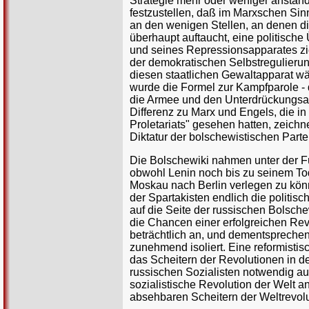
Strategie mehr oder weniger anstands
festzustellen, daß im Marxschen Sinne
an den wenigen Stellen, an denen d
überhaupt auftaucht, eine politisch
und seines Repressionsapparates zie
der demokratischen Selbstregulierun
diesen staatlichen Gewaltapparat w
wurde die Formel zur Kampfparole - 
die Armee und den Unterdrückungsap
Differenz zu Marx und Engels, die i
Proletariats" gesehen hatten, zeichne
Diktatur der bolschewistischen Parte
Die Bolschewiki nahmen unter der Fü
obwohl Lenin noch bis zu seinem Tod
Moskau nach Berlin verlegen zu kön
der Spartakisten endlich die polit
auf die Seite der russischen Bolsch
die Chancen einer erfolgreichen Rev
beträchtlich an, und dementsprechend
zunehmend isoliert. Eine reformisti
das Scheitern der Revolutionen in d
russischen Sozialisten notwendig au
sozialistische Revolution der Welt a
absehbaren Scheitern der Weltrevolut