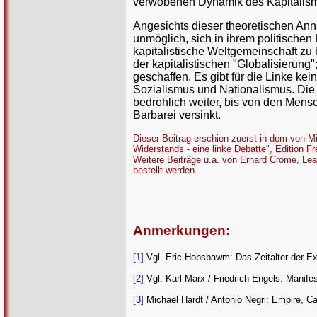
verwobenen Dynamik des Kapitalism
Angesichts dieser theoretischen Anna
unmöglich, sich in ihrem politischen 
kapitalistische Weltgemeinschaft zu 
der kapitalistischen "Globalisierun
geschaffen. Es gibt für die Linke ke
Sozialismus und Nationalismus. Die
bedrohlich weiter, bis von den Mens
Barbarei versinkt.
Dieser Beitrag erschien zuerst in dem von M
Widerstands - eine linke Debatte", Edition F
Weitere Beiträge u.a. von Erhard Crome, L
bestellt werden.
Anmerkungen:
[1]
Vgl. Eric Hobsbawm: Das Zeitalter der E
[2]
Vgl. Karl Marx / Friedrich Engels: Manif
[3]
Michael Hardt / Antonio Negri: Empire, 