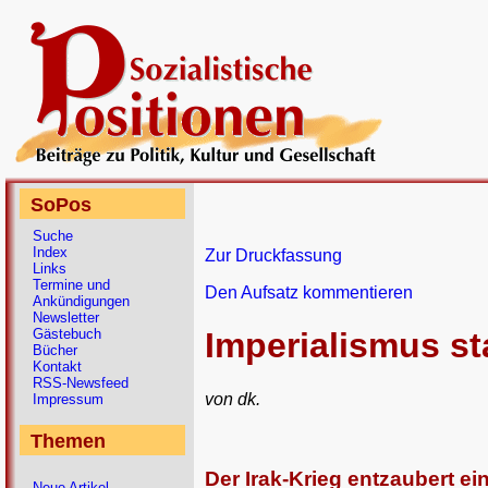
SoPos
Suche
Index
Zur Druckfassung
Links
Termine und
Den Aufsatz kommentieren
Ankündigungen
Newsletter
Gästebuch
Imperialismus st
Bücher
Kontakt
RSS-Newsfeed
von dk.
Impressum
Themen
Der Irak-Krieg entzaubert ei
Neue Artikel