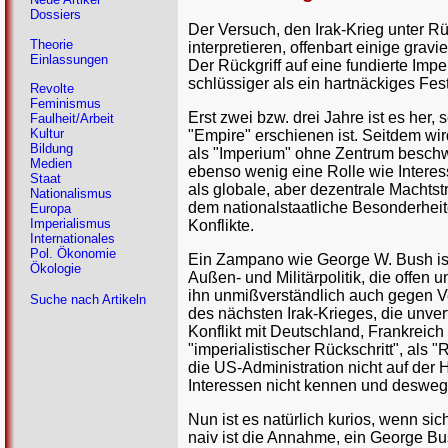
Dossiers
Der Versuch, den Irak-Krieg unter Rü
Theorie
interpretieren, offenbart einige gr
Einlassungen
Der Rückgriff auf eine fundierte Impe
schlüssiger als ein hartnäckiges Fes
Revolte
Feminismus
Erst zwei bzw. drei Jahre ist es her,
Faulheit/Arbeit
Kultur
"Empire" erschienen ist. Seitdem wi
Bildung
als "Imperium" ohne Zentrum beschw
Medien
ebenso wenig eine Rolle wie Interes
Staat
als globale, aber dezentrale Machtstr
Nationalismus
dem nationalstaatliche Besonderhei
Europa
Imperialismus
Konflikte.
Internationales
Pol. Ökonomie
Ein Zampano wie George W. Bush ist
Ökologie
Außen- und Militärpolitik, die offen
ihn unmißverständlich auch gegen V
Suche nach Artikeln
des nächsten Irak-Krieges, die unver
Konflikt mit Deutschland, Frankreich
"imperialistischer Rückschritt", als 
die US-Administration nicht auf der 
Interessen nicht kennen und deswege
Nun ist es natürlich kurios, wenn si
naiv ist die Annahme, ein George B