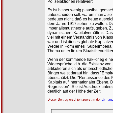
Polizeiaktionen relativiert.
Es ist bisher wenig plausibel gemach
unterscheiden soll, warum man also
bedeutet nicht, daß es heute ausreic
dem Jahre 1917 sehen zu wollen. Doc
Imperialismustheorie aufzugeben. Zu
dynamischem Kapitalverhältnis. Das 
viel mit einem Verständnis von Kla
war und ist dieses globale Kapitalve
Weder in Form eines "Superimperiali
Thema unter linken Staatstheoretiker
Wenn der kommende Irak-Krieg eines d
Widersprüche, d.h. die Existenz von
artikulieren sich als unterschiedlich
Binger weist darauf hin, dass "Empi
überschätzt. Die "Renaissance des Nat
Kapitals auf internationaler Ebene. D
Regression". Sie ist Ausdruck unter
deutlich auf der Höhe der Zeit.
Dieser Beitrag erschien zuerst in der
ak - ana