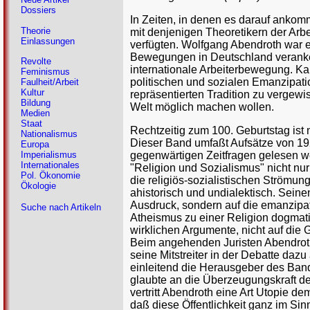
Dossiers
In Zeiten, in denen es darauf ankomm
Theorie
mit denjenigen Theoretikern der Ar
Einlassungen
verfügten. Wolfgang Abendroth war e
Bewegungen in Deutschland veranker
Revolte
internationale Arbeiterbewegung. Ka
Feminismus
politischen und sozialen Emanzipati
Faulheit/Arbeit
Kultur
repräsentierten Tradition zu vergewis
Bildung
Welt möglich machen wollen.
Medien
Staat
Rechtzeitig zum 100. Geburtstag ist
Nationalismus
Dieser Band umfaßt Aufsätze von 192
Europa
gegenwärtigen Zeitfragen gelesen we
Imperialismus
Internationales
"Religion und Sozialismus" nicht nu
Pol. Ökonomie
die religiös-sozialistischen Strömu
Ökologie
ahistorisch und undialektisch. Seine
Ausdruck, sondern auf die emanzipa
Suche nach Artikeln
Atheismus zu einer Religion dogmati
wirklichen Argumente, nicht auf di
Beim angehenden Juristen Abendroth 
seine Mitstreiter in der Debatte daz
einleitend die Herausgeber des Bande
glaubte an die Überzeugungskraft de
vertritt Abendroth eine Art Utopie dem
daß diese Öffentlichkeit ganz im Sin