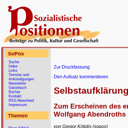
SoPos
Suche
Index
Zur Druckfassung
Links
Termine und
Den Aufsatz kommentieren
Ankündigungen
Newsletter
Gästebuch
Selbstaufklärung
Bücher
Kontakt
RSS-Newsfeed
Zum Erscheinen des e
Impressum
Wolfgang Abendroths
Themen
von Gregor Kritidis (sopos)
Neue Artikel