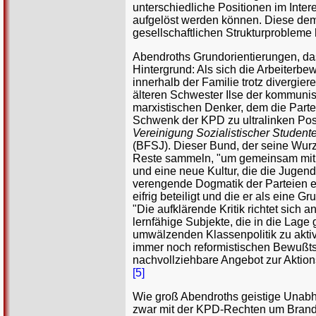
unterschiedliche Positionen im In
aufgelöst werden können. Diese demo
gesellschaftlichen Strukturprobleme 
Abendroths Grundorientierungen, da
Hintergrund: Als sich die Arbeiterb
innerhalb der Familie trotz divergie
älteren Schwester Ilse der kommuni
marxistischen Denker, dem die Partei
Schwenk der KPD zu ultralinken Posi
Vereinigung Sozialistischer Student
(BFSJ). Dieser Bund, der seine Wurz
Reste sammeln, "um gemeinsam mit d
und eine neue Kultur, die die Jugend
verengende Dogmatik der Parteien er
eifrig beteiligt und die er als eine 
"Die aufklärende Kritik richtet sich 
lernfähige Subjekte, die in die Lage 
umwälzenden Klassenpolitik zu aktivie
immer noch reformistischen Bewußtse
nachvollziehbare Angebot zur Aktions
[5]
Wie groß Abendroths geistige Unabhän
zwar mit der KPD-Rechten um Brandl