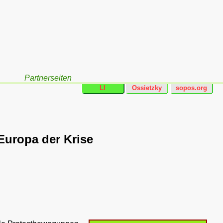
Partnerseiten
LI
Ossietzky
sopos.org
Europa der Krise