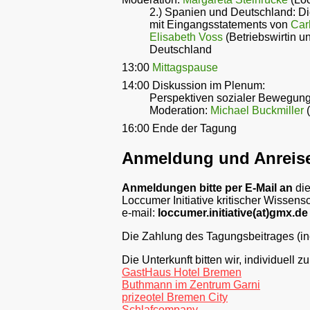
2.) Spanien und Deutschland: D
mit Eingangsstatements von
Car
Elisabeth Voss
(Betriebswirtin un
Deutschland
13:00
Mittagspause
14:00 Diskussion im Plenum:
Perspektiven sozialer Bewegunge
Moderation:
Michael Buckmiller
(
16:00 Ende der Tagung
Anmeldung und Anreis
Anmeldungen bitte per E-Mail an
di
Loccumer Initiative kritischer Wissens
e-mail:
loccumer.initiative(at)gmx.de
Die Zahlung des Tagungsbeitrages (inc
Die Unterkunft bitten wir, individuell 
GastHaus Hotel Bremen
Buthmann im Zentrum Garni
prizeotel Bremen City
Schlafcompany