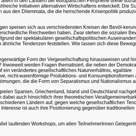
r allem in den Ländern der europäischen Peripherie breite soz
hlreiche Initiativen alternativen Wirtschaftens entwickelt. Die S
us den Dilemmata, die die herrschende Krisenpolitik produzie
en speisen sich aus verschiedensten Kreisen der Bevöl-kerun
rschiedliche Reichweiten haben. Zwar stehen die sozialen 
fgrund der spektakulären gesellschaftspolitischen Auseinande
ch ähnliche Tendenzen feststellen. Wie lassen sich diese Bewe
gegenwärtige Form der Vergesellschaftung hinausweisen und his
Inwieweit werden Fragen thematisiert, die neben der Demokratis
 ein verändertes gesellschaftliches Naturverhältnis, egalitäre
tive, nicht-warenförmige Produktions- und Konsumptionsformen
trömungen, die die Form von Separatismus und Nationalismus
pielen Spanien, Griechenland, Island und Deutschland nachgeh
en dabei auch hinsichtlich ihrer theoretischen Verallgemeiner
rschiedenen Ländern auf, gegen welche gesellschaftlichen Ten
Interesse ist auch ihre Positionierung gegenüber traditionell
rallel laufenden Workshops, um allen TeilnehmerInnen Gelegenhe