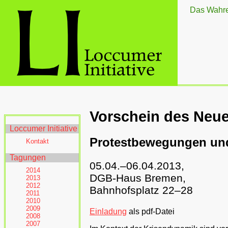
Das Wahre 
Vorschein des Neu
Loccumer Initiative
Protestbewegungen und
Kontakt
Tagungen
05.04.–06.04.2013,
2014
DGB-Haus Bremen,
2013
2012
Bahnhofsplatz 22–28
2011
2010
2009
Einladung
als pdf-Datei
2008
2007