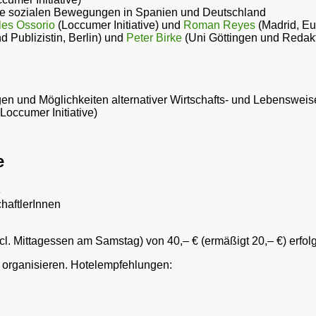
ie sozialen Bewegungen in Spanien und Deutschland
les Ossorio
(Loccumer Initiative) und
Roman Reyes
(Madrid, Eu
d Publizistin, Berlin) und
Peter Birke
(Uni Göttingen und Redakte
n und Möglichkeiten alternativer Wirtschafts- und Lebensweis
Loccumer Initiative)
e
e
chaftlerInnen
l. Mittagessen am Samstag) von 40,– € (ermäßigt 20,– €) erfol
zu organisieren. Hotelempfehlungen: