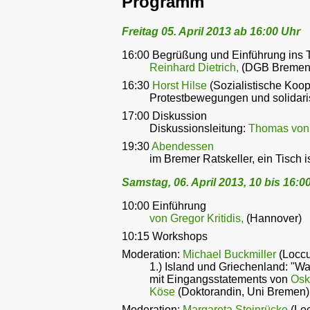
Programm
Freitag 05. April 2013 ab 16:00 Uhr
16:00 Begrüßung und Einführung ins
Reinhard Dietrich,
(DGB Bremen
16:30
Horst Hilse
(Sozialistische Koop
Protestbewegungen und solidar
17:00 Diskussion
Diskussionsleitung:
Thomas von 
19:30
Abendessen
im Bremer Ratskeller, ein Tisch is
Samstag, 06. April 2013, 10 bis 16:0
10:00 Einführung
von Gregor Kritidis,
(Hannover)
10:15 Workshops
Moderation:
Michael Buckmiller
(Loccum
1.) Island und Griechenland: "Was
mit Eingangsstatements von
Osk
Köse
(Doktorandin, Uni Bremen
Moderation:
Margareta Steinrücke
(Loc