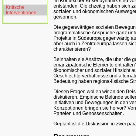
Im Kontext der Krisendynamik sind vo
entstanden. Gleichzeitig haben sich za
Kritische
sozialen und ökonomischen Auswegen a
Interventionen
gewonnen.
Die gegenwärtigen sozialen Bewegung
programmatische Ansprüche ganz unte
Projekte in Südeuropa gegenwärtig au
aber auch in Zentraleuropa lassen si
charakterisieren?
Beinhalten sie Ansätze, die über die 
emanzipatorische Elemente enthalten? 
ökonomischer und sozialer Hinsicht auf
Geschlechterverhältnisse und alterna
Bedeutung haben regiona-listische S
Diesen Fragen wollen wir an den Beis
diskutieren. Empirische Befunde soll
Initiativen und Bewegungen in den ve
Konzeptionen bringen sie hervor? Von 
Parteien und Genossenschaften.
Geplant ist die Diskussion in zwei pa