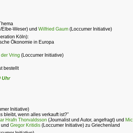
 Thema
/Elbe-Weser) und
Wilfried Gaum
(Loccumer Initiative)
eration Köln):
ische Ökonomie in Europa
der Vring
(Loccumer Initiative)
t bestellt
0 Uhr
er Initiative)
 bleibt, wenn alles verkauft ist?"
ar Hrafn Thorvaldsson
(Journalist und Autor, angefragt) und
Mic
) und
Gregor Kritidis
(Loccumer Initiative) zu Griechenland
cumer Initiative)