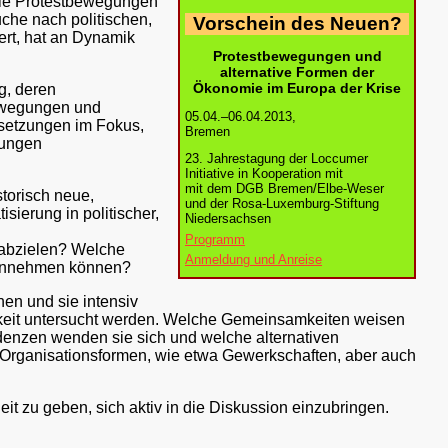
iale Protestbewegungen
uche nach politischen,
Vorschein des Neuen?
rt, hat an Dynamik
Protestbewegungen und
alternative Formen der
Ökonomie im Europa der Krise
g, deren
Bewegungen und
05.04.–06.04.2013,
rsetzungen im Fokus,
Bremen
gungen
23. Jahrestagung der Loccumer
Initiative in Kooperation mit
mit dem DGB Bremen/Elbe-Weser
torisch neue,
und der Rosa-Luxemburg-Stiftung
ierung in politischer,
Niedersachsen
Programm
 abzielen? Welche
Anmeldung und Anreise
 annehmen können?
en und sie intensiv
barkeit untersucht werden. Welche Gemeinsamkeiten weisen
denzen wenden sie sich und welche alternativen
en Organisationsformen, wie etwa Gewerkschaften, aber auch
it zu geben, sich aktiv in die Diskussion einzubringen.