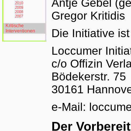
Antje Gebel (ge
2010
2009
Gregor Kritidis
2008
2007
Kritische
Die Initiative i
Interventionen
Loccumer Initia
c/o Offizin Verl
Bödekerstr. 75
30161 Hannove
e-Mail: loccume
Der Vorberei