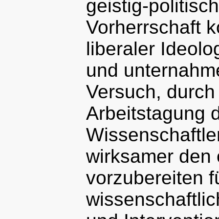
geistig-politisc
Vorherrschaft k
liberaler Ideol
und unternahme
Versuch, durch 
Arbeitstagung 
Wissenschaftle
wirksamer den 
vorzubereiten fü
wissenschaftlic