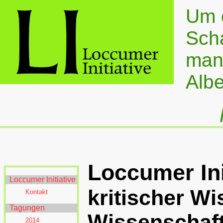
Um e
Sch
man 
Albe
Loccumer Ini
Loccumer Initiative
kritischer Wi
Kontakt
Tagungen
Wissenschaft
2014