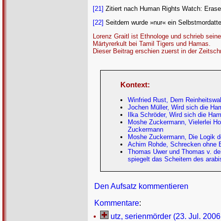
[21]
Zitiert nach Human Rights Watch: Erased
[22]
Seitdem wurde »nur« ein Selbstmordatten
Lorenz Graitl ist Ethnologe und schrieb sei
Märtyrerkult bei Tamil Tigers und Hamas.
Dieser Beitrag erschien zuerst in der Zeitschr
Kontext:
Winfried Rust, Dem Reinheitswah
Jochen Müller, Wird sich die H
Ilka Schröder, Wird sich die Ha
Moshe Zuckermann, Vielerlei Hol
Zuckermann
Moshe Zuckermann, Die Logik de
Achim Rohde, Schrecken ohne End
Thomas Uwer und Thomas v. der 
spiegelt das Scheitern des arab
Den Aufsatz kommentieren
Kommentare
:
utz, serienmörder (23. Jul. 2006