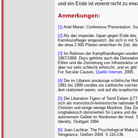
und ein Ende ist vorerst nicht zu erw
Anmerkungen:
[1]
Ariel Merari: Conference Presentation. S
[2]
Als das imperiale Japan gegen Ende des 
Kamikazeflieger eingesetzt, die sich in mit
der etwa 2.000 Piloten erreichten ihr Ziel, 
[3]
Im Rahmen der Kampfhandlungen wurden 
1967/1968. Dazu gehörte auch die Detonation
Eliten und die Zerstörung von Infrastruktu
aber nur sehr schlecht erforscht, und es gib
For Secular Causes,
Quelle Internet
, 2005.
[4]
Die im Libanon ansässige schiitische Hisb
1981 bis 1999 verübte sie zahlreiche solche
dort stationiert waren, und auf die israelisc
[5]
Die Liberation Tigers of Tamil Eelam (LT
sich als marxistisch-leninistische nationale
Christen und einige wenige Muslime. Das Zie
singhalesisch dominierten Sri Lanka und die
autonomem Gebiet im Nordosten der Insel. 
Identity. Stuttgart 1994.
[6]
Joan Lachkar: The Psychological Make-Up 
Vengeance, Gießen 2004, S.116-136.