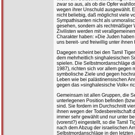
zwar so aus, als ob die Opfer wahll
wegen ihrer Unschuld ausgewählt. Es i
nicht beliebig, daß möglichst viele 
Sympathisanten nicht als unmoralisch
gesehen, sondern als rechtmäßiger
Zivilisten werden mit verallgemeine
Charakter haben: »Die Juden haben i
uns bereit- und freiwillig unter ihn
Dagegen scheint bei den Tamil Tigers
dem mehrheitlich singhalesischen Sr
spielen. Die Selbstmordanschläge die
1987), richten sich vor allem gegen 
symbolische Ziele und gegen hochra
Leben wie bei palästinensischen Ans
gegen das »singhalesische Volk« ric
Gemeinsam ist allen Gruppen, die Se
unterlegenen Position befinden (bzw.
sind. Sie fordern im Durchschnitt vi
ihnen wegen der Todesbereitschaft d
immer sehr gewählt und nur unter b
(vorerst?) eingestellt, so die Tamil
nach dem Abzug der israelischen A
Selbstmordanschläge in den letzten 