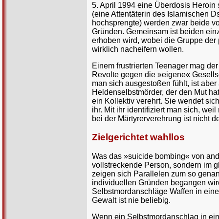
5. April 1994 eine Überdosis Heroin 
(eine Attentäterin des Islamischen 
hochsprengte) werden zwar beide von
Gründen. Gemeinsam ist beiden einzi
erhoben wird, wobei die Gruppe der p
wirklich nacheifern wollen.
Einem frustrierten Teenager mag der 
Revolte gegen die »eigene« Gesells
man sich ausgestoßen fühlt, ist aber
Heldenselbstmörder, der den Mut hatt
ein Kollektiv verehrt. Sie wendet s
ihr. Mit ihr identifiziert man sich,
bei der Märtyrerverehrung ist nicht 
Zielgerichtet wahllos
Was das »suicide bombing« von ande
vollstreckende Person, sondern im
zeigen sich Parallelen zum so gena
individuellen Gründen begangen wird 
Selbstmordanschläge Waffen in einem 
Gewalt ist nie beliebig.
Wenn ein Selbstmordanschlag in eine