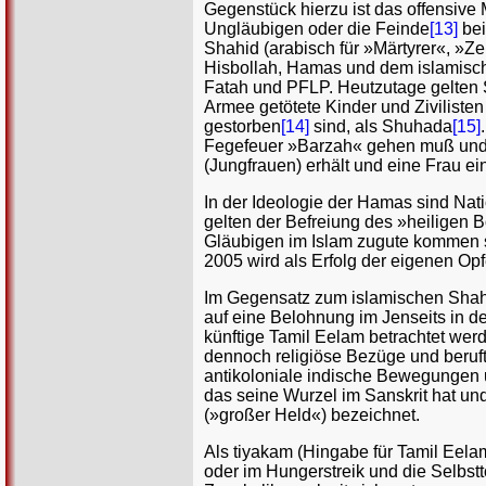
Gegenstück hierzu ist das offensive
Ungläubigen oder die Feinde
[13]
bei
Shahid (arabisch für »Märtyrer«, »Ze
Hisbollah, Hamas und dem islamisc
Fatah und PFLP. Heutzutage gelten S
Armee getötete Kinder und Ziviliste
gestorben
[14]
sind, als Shuhada
[15]
Fegefeuer »Barzah« gehen muß und s
(Jungfrauen) erhält und eine Frau e
In der Ideologie der Hamas sind Nat
gelten der Befreiung des »heiligen B
Gläubigen im Islam zugute kommen so
2005 wird als Erfolg der eigenen Opf
Im Gegensatz zum islamischen Shahi
auf eine Belohnung im Jenseits in de
künftige Tamil Eelam betrachtet wer
dennoch religiöse Bezüge und beruft 
antikoloniale indische Bewegungen un
das seine Wurzel im Sanskrit hat und
(»großer Held«) bezeichnet.
Als tiyakam (Hingabe für Tamil Eela
oder im Hungerstreik und die Selbsttö