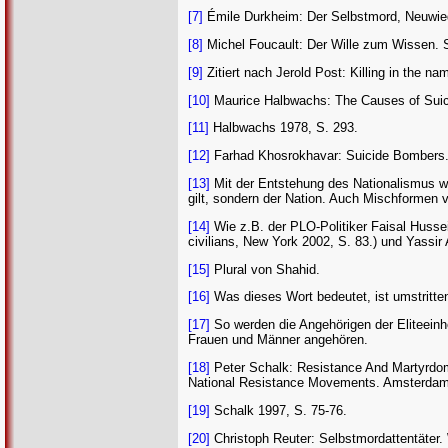
[7]
Émile Durkheim: Der Selbstmord, Neuwied 1
[8]
Michel Foucault: Der Wille zum Wissen. Se
[9]
Zitiert nach Jerold Post: Killing in the 
[10]
Maurice Halbwachs: The Causes of Suicid
[11]
Halbwachs 1978, S. 293.
[12]
Farhad Khosrokhavar: Suicide Bombers. 
[13]
Mit der Entstehung des Nationalismus w
gilt, sondern der Nation. Auch Mischformen 
[14]
Wie z.B. der PLO-Politiker Faisal Husse
civilians, New York 2002, S. 83.) und Yassir 
[15]
Plural von Shahid.
[16]
Was dieses Wort bedeutet, ist umstritt
[17]
So werden die Angehörigen der Eliteeinhe
Frauen und Männer angehören.
[18]
Peter Schalk: Resistance And Martyrdom
National Resistance Movements. Amsterdam 
[19]
Schalk 1997, S. 75-76.
[20]
Christoph Reuter: Selbstmordattentäte