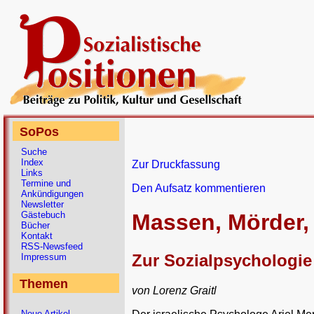
SoPos
Suche
Index
Zur Druckfassung
Links
Termine und
Den Aufsatz kommentieren
Ankündigungen
Newsletter
Gästebuch
Massen, Mörder, 
Bücher
Kontakt
RSS-Newsfeed
Zur Sozialpsychologie
Impressum
Themen
von Lorenz Graitl
Neue Artikel