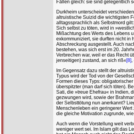
Fällen gleich: sie sind gelegentlich
Durkheim unterscheidet verschieden
altruistische Suizid die wichtigsten
alltagssprachlich als Selbstmord gil
Sich selbst zu töten, wird in »westl
Mißachtung des Werts des Lebens und
exkommuniziert, sie durften nicht in
Abschreckung ausgestellt. Auch nach 
bestehen, was sich erst im 20. Jahrh
Verbrechen war, weil er das Recht 
jenseitigen) zustand, an sich riß«
[8]
,
Im Gegensatz dazu stellt der altruist
Typus wird der Tod von der Gesellsch
Formen dieses Typs: obligatorischer (
überspitzter (man darf sich töten). B
Sati, die »treue Ehefrau« in Indien,
gezwungen wird, sowie der Brahmane
der Selbsttötung nun anerkannt? Lie
Menschenleben ein geringerer Wert 
die gleiche Motivation zugrunde, wi
Auch wenn die Vorstellung weit verbre
weniger wert sei. Im Islam gilt das 