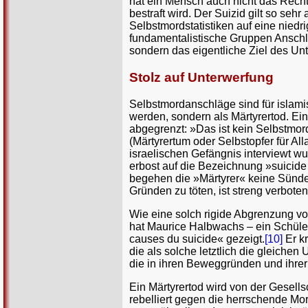
hat ein Mensch auch nicht das Recht,
bestraft wird. Der Suizid gilt so seh
Selbstmordstatistiken auf eine niedr
fundamentalistische Gruppen Anschlä
sondern das eigentliche Ziel des Un
Stolz auf Unterwerfung
Selbstmordanschläge sind für islami
werden, sondern als Märtyrertod. Ei
abgegrenzt: »Das ist kein Selbstmord
(Märtyrertum oder Selbstopfer für Al
israelischen Gefängnis interviewt wu
erbost auf die Bezeichnung »suicid
begehen die »Märtyrer« keine Sünde,
Gründen zu töten, ist streng verbot
Wie eine solch rigide Abgrenzung vo
hat Maurice Halbwachs – ein Schüle
causes du suicide« gezeigt.
[10]
Er kr
die als solche letztlich die gleiche
die in ihren Beweggründen und ihr
Ein Märtyrertod wird von der Gesell
rebelliert gegen die herrschende Mor