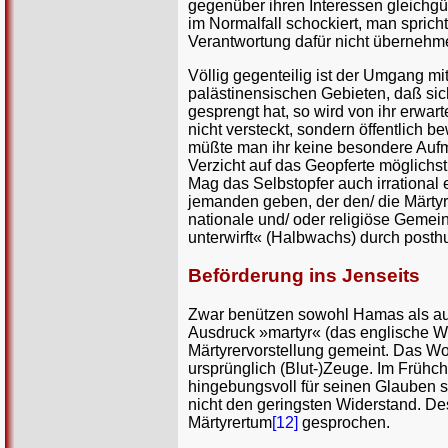
gegenüber ihren Interessen gleichgül
im Normalfall schockiert, man spric
Verantwortung dafür nicht übernehm
Völlig gegenteilig ist der Umgang mit
palästinensischen Gebieten, daß sich
gesprengt hat, so wird von ihr erwart
nicht versteckt, sondern öffentlich 
müßte man ihr keine besondere Aufme
Verzicht auf das Geopferte möglichst
Mag das Selbstopfer auch irrational 
jemanden geben, der den/ die Märtyre
nationale und/ oder religiöse Gemein
unterwirft« (Halbwachs) durch post
Beförderung ins Jenseits
Zwar benützen sowohl Hamas als auch
Ausdruck »martyr« (das englische Wor
Märtyrervorstellung gemeint. Das Wo
ursprünglich (Blut-)Zeuge. Im Früh
hingebungsvoll für seinen Glauben st
nicht den geringsten Widerstand. 
Märtyrertum
[12]
gesprochen.