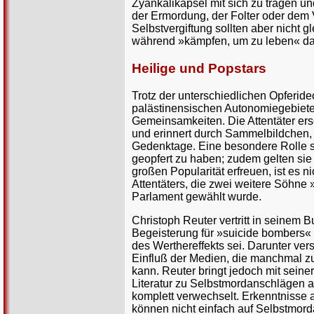
Zyankalikapsel mit sich zu tragen u
der Ermordung, der Folter oder dem V
Selbstvergiftung sollten aber nicht g
während »kämpfen, um zu leben« das 
Heilige und Popstars
Trotz der unterschiedlichen Opferide
palästinensischen Autonomiegebieten
Gemeinsamkeiten. Die Attentäter ers
und erinnert durch Sammelbildchen, 
Gedenktage. Eine besondere Rolle spi
geopfert zu haben; zudem gelten sie 
großen Popularität erfreuen, ist es n
Attentäters, die zwei weitere Söhne 
Parlament gewählt wurde.
Christoph Reuter vertritt in seinem 
Begeisterung für »suicide bombers«
des Werthereffekts sei. Darunter ve
Einfluß der Medien, die manchmal 
kann. Reuter bringt jedoch mit seine
Literatur zu Selbstmordanschlägen a
komplett verwechselt. Erkenntnisse 
können nicht einfach auf Selbstmord