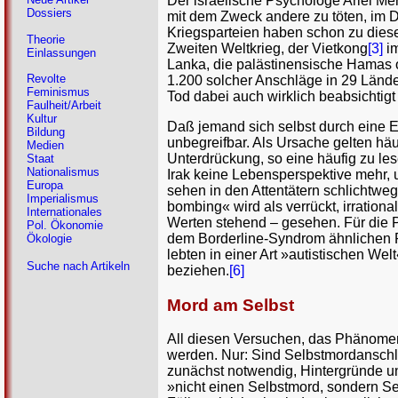
Der israelische Psychologe Ariel Mer
Dossiers
mit dem Zweck andere zu töten, im Di
Kriegsparteien haben schon zu diese
Theorie
Zweiten Weltkrieg, der Vietkong
[3]
im
Einlassungen
Lanka, die palästinensische Hamas 
Revolte
1.200 solcher Anschläge in 29 Länder
Feminismus
Tod dabei auch wirklich beabsichtigt
Faulheit/Arbeit
Kultur
Daß jemand sich selbst durch eine Ex
Bildung
unbegreifbar. Als Ursache gelten hä
Medien
Unterdrückung, so eine häufig zu le
Staat
Nationalismus
Irak keine Lebensperspektive mehr, 
Europa
sehen in den Attentätern schlichtweg
Imperialismus
bombing« wird als verrückt, irration
Internationales
Werten stehend – gesehen. Für die 
Pol. Ökonomie
dem Borderline-Syndrom ähnlichen P
Ökologie
lebten in einer Art »autistischen W
Suche nach Artikeln
beziehen.
[6]
Mord am Selbst
All diesen Versuchen, das Phänomen
werden. Nur: Sind Selbstmordanschl
zunächst notwendig, Hintergründe un
»nicht einen Selbstmord, sondern Selb