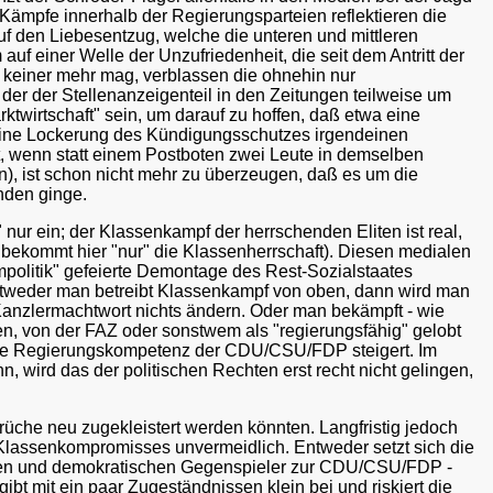
 Kämpfe innerhalb der Regierungsparteien reflektieren die
uf den Liebesentzug, welche die unteren und mittleren
einer Welle der Unzufriedenheit, die seit dem Antritt der
on keiner mehr mag, verblassen die ohnehin nur
n der der Stellenanzeigenteil in den Zeitungen teilweise um
twirtschaft" sein, um darauf zu hoffen, daß etwa eine
 eine Lockerung des Kündigungsschutzes irgendeinen
hat, wenn statt einem Postboten zwei Leute in demselben
n), ist schon nicht mehr zu überzeugen, daß es um die
nden ginge.
nur ein; der Klassenkampf der herrschenden Eliten ist real,
 bekommt hier "nur" die Klassenherrschaft). Diesen medialen
mpolitik" gefeierte Demontage des Rest-Sozialstaates
 Entweder man betreibt Klassenkampf von oben, dann wird man
anzlermachtwort nichts ändern. Oder man bekämpft - wie
en, von der FAZ oder sonstwem als "regierungsfähig" gelobt
s die Regierungskompetenz der CDU/CSU/FDP steigert. Im
 wird das der politischen Rechten erst recht nicht gelingen,
rüche neu zugekleistert werden könnten. Langfristig jedoch
n Klassenkompromisses unvermeidlich. Entweder setzt sich die
zialen und demokratischen Gegenspieler zur CDU/CSU/FDP -
t mit ein paar Zugeständnissen klein bei und riskiert die