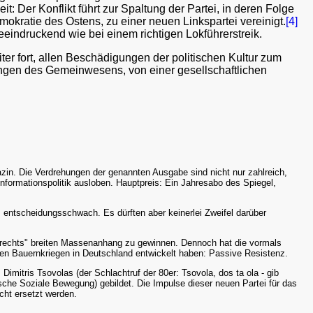
t: Der Konflikt führt zur Spaltung der Partei, in deren Folge
mokratie des Ostens, zu einer neuen Linkspartei vereinigt.
[4]
eeindruckend wie bei einem richtigen Lokführerstreik.
ter fort, allen Beschädigungen der politischen Kultur zum
ungen des Gemeinwesens, von einer gesellschaftlichen
in. Die Verdrehungen der genannten Ausgabe sind nicht nur zahlreich,
Informationspolitik ausloben. Hauptpreis: Ein Jahresabo des Spiegel,
 entscheidungsschwach. Es dürften aber keinerlei Zweifel darüber
von rechts" breiten Massenanhang zu gewinnen. Dennoch hat die vormals
 den Bauernkriegen in Deutschland entwickelt haben: Passive Resistenz.
imitris Tsovolas (der Schlachtruf der 80er: Tsovola, dos ta ola - gib
ische Soziale Bewegung) gebildet. Die Impulse dieser neuen Partei für das
icht ersetzt werden.