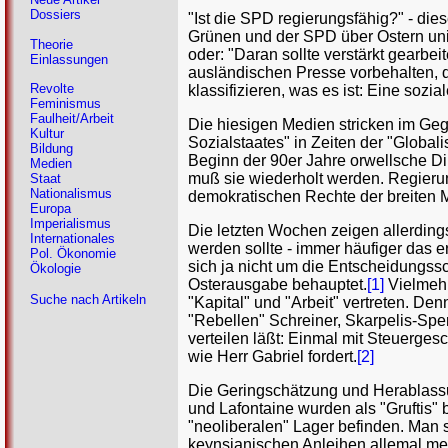
Dossiers
"Ist die SPD regierungsfähig?" - die
Grünen und der SPD über Ostern unis
Theorie
oder: "Daran sollte verstärkt gearbe
Einlassungen
ausländischen Presse vorbehalten, 
Revolte
klassifizieren, was es ist: Eine sozia
Feminismus
Faulheit/Arbeit
Die hiesigen Medien stricken im Ge
Kultur
Sozialstaates" in Zeiten der "Global
Bildung
Beginn der 90er Jahre orwellsche D
Medien
muß sie wiederholt werden. Regieru
Staat
Nationalismus
demokratischen Rechte der breiten 
Europa
Imperialismus
Die letzten Wochen zeigen allerdings
Internationales
werden sollte - immer häufiger das 
Pol. Ökonomie
sich ja nicht um die Entscheidungssc
Ökologie
Osterausgabe behauptet.
[1]
Vielmehr
Suche nach Artikeln
"Kapital" und "Arbeit" vertreten. D
"Rebellen" Schreiner, Skarpelis-Spe
verteilen läßt: Einmal mit Steuerg
wie Herr Gabriel fordert.
[2]
Die Geringschätzung und Herablassun
und Lafontaine wurden als "Gruftis"
"neoliberalen" Lager befinden. Man 
keynsianischen Anleihen allemal meh