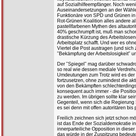
auf Sozialhilfeempfänger. Noch wenig
Auseinandersetzungen an der Wählerb
Funktionäre von SPD und Grünen in 
Rot-Grünen Koalition alles andere al
pastellfarbenen Mythen des altautori
40% geschrumpft ist, muß man schon 
drastische Kürzung des Arbeitslose
Arbeitsplatz schafft. Und wer es ohn
Viertel die Post austragen (und sic
"Bekämpfung der Arbeitslosigkeit" u
Der "Spiegel" mag darüber schwadron
so real wie dessen mediale Verdrehu
Umdeutungen zum Trotz wird es der Re
fortzusetzen, ohne zumindest die ak
von den Bekämpften schlechterdings
konsequent auch immer - die Positio
zu werden. Im übrigen sollte klar s
Gegenteil, wenn sich die Regierung S
es sei denn mit offen autoritären bis 
Freilich zeichnen sich jetzt schon 
ist das Ende der Sozialdemokratie i
innerparteiliche Opposition in die
das würde in der Zuspitzung bedeute