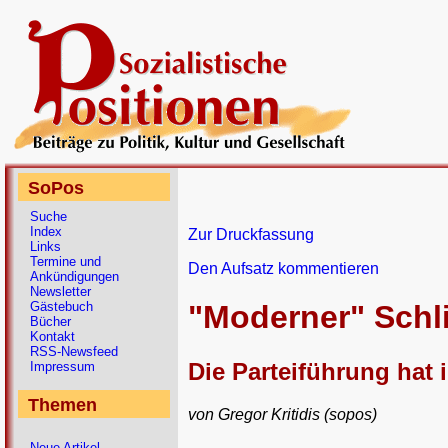
SoPos
Suche
Index
Zur Druckfassung
Links
Termine und
Den Aufsatz kommentieren
Ankündigungen
Newsletter
Gästebuch
"Moderner" Schli
Bücher
Kontakt
RSS-Newsfeed
Die Parteiführung hat 
Impressum
Themen
von Gregor Kritidis (sopos)
Neue Artikel