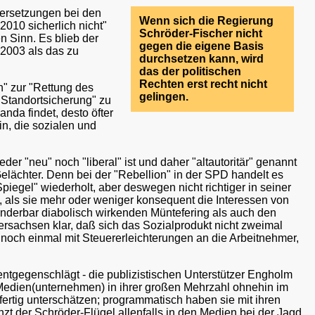
dersetzungen bei den
Wenn sich die Regierung
010 sicherlich nicht"
Schröder-Fischer nicht
n Sinn. Es blieb der
gegen die eigene Basis
2003 als das zu
durchsetzen kann, wird
das der politischen
Rechten erst recht nicht
" zur "Rettung des
gelingen.
"Standortsicherung" zu
da findet, desto öfter
n, die sozialen und
er "neu" noch "liberal" ist und daher "altautoritär" genannt
elächter. Denn bei der "Rebellion" in der SPD handelt es
piegel" wiederholt, aber deswegen nicht richtiger in seiner
t, als sie mehr oder weniger konsequent die Interessen von
underbar diabolisch wirkenden Müntefering als auch den
ersachsen klar, daß sich das Sozialprodukt nicht zweimal
och einmal mit Steuererleichterungen an die Arbeitnehmer,
ntgegenschlägt - die publizistischen Unterstützer Engholm
e Medien(unternehmen) in ihrer großen Mehrzahl ohnehin im
fertig unterschätzen; programmatisch haben sie mit ihren
zt der Schröder-Flügel allenfalls in den Medien bei der Jagd