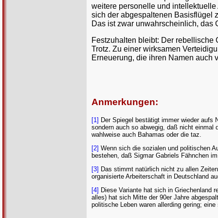
weitere personelle und intellektuelle
sich der abgespaltenen Basisflügel z
Das ist zwar unwahrscheinlich, das G
Festzuhalten bleibt: Der rebellische
Trotz. Zu einer wirksamen Verteidig
Erneuerung, die ihren Namen auch ve
Anmerkungen:
[1]
Der Spiegel bestätigt immer wieder aufs 
sondern auch so abwegig, daß nicht einmal da
wahlweise auch Bahamas oder die taz.
[2]
Wenn sich die sozialen und politischen A
bestehen, daß Sigmar Gabriels Fähnchen im R
[3]
Das stimmt natürlich nicht zu allen Zeite
organisierte Arbeiterschaft in Deutschland 
[4]
Diese Variante hat sich in Griechenland re
alles) hat sich Mitte der 90er Jahre abgespa
politische Leben waren allerding gering; eine