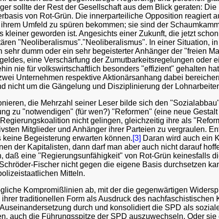
er sollte der Rest der Gesellschaft aus dem Blick geraten: Die
asis von Rot-Grün. Die innerparteiliche Opposition reagiert a
ihrem Umfeld zu spüren bekommen; sie sind der Schaumkamm auf 
s kleiner geworden ist. Angesichts einer Zukunft, die jetzt sch
tären "Neoliberalismus"."Neoliberalismus". In einer Situation, i
sehr dumm oder ein sehr begeisterter Anhänger der "freien Mark
ngeldes, eine Verschärfung der Zumutbarkeitsregelungen oder
ehin nie für volkswirtschaftlich besonders "effizient" gehalten 
h zwei Unternehmen respektive Aktionärsanhang dabei bereicher
nd nicht um die Gängelung und Disziplinierung der Lohnarbeite
ieren, die Mehrzahl seiner Leser bilde sich den "Sozialabbau" 
ng zu "notwendigen" (für wen?) "Reformen" (eine neue Gestalt
gierungskoalition nicht gelingen, gleichzeitig ihre als "Refor
tivsten Mitglieder und Anhänger ihrer Parteien zu vergraulen.
 keine Begeisterung erwarten können.
[3]
Daran wird auch ein K
nen der Kapitalisten, dann darf man aber auch nicht darauf hoff
ein, daß eine "Regierungsunfähigkeit" von Rot-Grün keinesfall
chröder-Fischer nicht gegen die eigene Basis durchsetzen kann,
polizeistaatlichen Mitteln.
mögliche Kompromißlinien ab, mit der die gegenwärtigen Widersp
n ihrer traditionellen Form als Ausdruck des nachfaschistische
ser Auseinandersetzung durch und konsolidiert die SPD als so
n, auch die Führungsspitze der SPD auszuwechseln. Oder sie gib