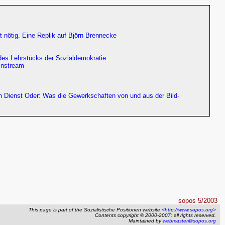
 nötig. Eine Replik auf Björn Brennecke
 des Lehrstücks der Sozialdemokratie
instream
en Dienst Oder: Was die Gewerkschaften von und aus der Bild-
sopos 5/2003
This page is part of the Sozialistische Positionen website
<http://www.sopos.org>
Contents copyright © 2000-2007; all rights reserved.
Maintained by
webmaster@sopos.org