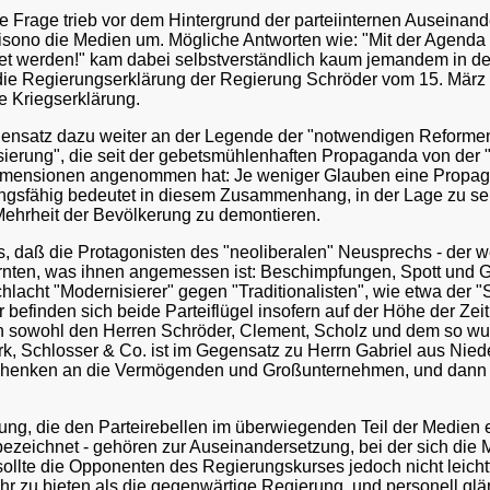
se Frage trieb vor dem Hintergrund der parteiinternen Auseinan
ono die Medien um. Mögliche Antworten wie: "Mit der Agenda 2
itet werden!" kam dabei selbstverständlich kaum jemandem in de
die Regierungserklärung der Regierung Schröder vom 15. März 
le Kriegserklärung.
gensatz dazu weiter an der Legende der "notwendigen Reformen
isierung", die seit der gebetsmühlenhaften Propaganda von der 
imensionen angenommen hat: Je weniger Glauben eine Propagan
ngsfähig bedeutet in diesem Zusammenhang, in der Lage zu sei
Mehrheit der Bevölkerung zu demontieren.
, daß die Protagonisten des "neoliberalen" Neusprechs - der wed
ernten, was ihnen angemessen ist: Beschimpfungen, Spott und G
hlacht "Modernisierer" gegen "Traditionalisten", wie etwa der "S
 befinden sich beide Parteiflügel insofern auf der Höhe der Zei
enn sowohl den Herren Schröder, Clement, Scholz und dem so w
rk, Schlosser & Co. ist im Gegensatz zu Herrn Gabriel aus Nied
eschenken an die Vermögenden und Großunternehmen, und dann n
g, die den Parteirebellen im überwiegenden Teil der Medien e
 bezeichnet - gehören zur Auseinandersetzung, bei der sich di
sollte die Opponenten des Regierungskurses jedoch nicht leicht
r zu bieten als die gegenwärtige Regierung, und personell glän