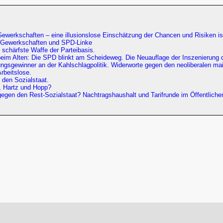
werkschaften – eine illusionslose Einschätzung der Chancen und Risiken ist
‘? Gewerkschaften und SPD-Linke
 schärfste Waffe der Parteibasis.
 beim Alten: Die SPD blinkt am Scheideweg. Die Neuauflage der Inszenierung
ngsgewinner an der Kahlschlagpolitik. Widerworte gegen den neoliberalen ma
rbeitslose.
 den Sozialstaat.
, Hartz und Hopp?
 gegen den Rest-Sozialstaat? Nachtragshaushalt und Tarifrunde im Öffentlich