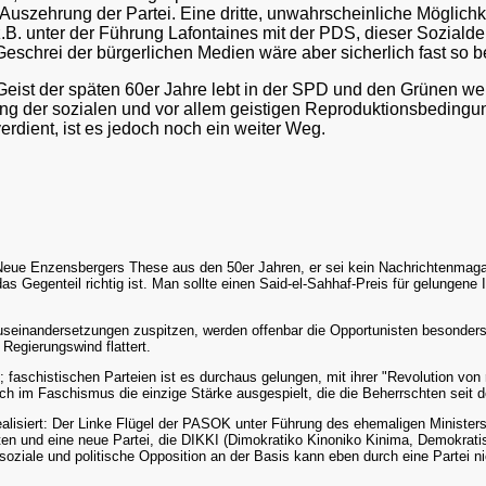
 Auszehrung der Partei. Eine dritte, unwahrscheinliche Möglichkei
.B. unter der Führung Lafontaines mit der PDS, dieser Sozialde
eschrei der bürgerlichen Medien wäre aber sicherlich fast so b
 Geist der späten 60er Jahre lebt in der SPD und den Grünen wei
ung der sozialen und vor allem geistigen Reproduktionsbeding
rdient, ist es jedoch noch ein weiter Weg.
Neue Enzensbergers These aus den 50er Jahren, er sei kein Nachrichtenmagaz
s Gegenteil richtig ist. Man sollte einen Said-el-Sahhaf-Preis für gelungene 
useinandersetzungen zuspitzen, werden offenbar die Opportunisten besonders
egierungswind flattert.
n; faschistischen Parteien ist es durchaus gelungen, mit ihrer "Revolution 
auch im Faschismus die einzige Stärke ausgespielt, die die Beherrschten seit
alisiert: Der Linke Flügel der PASOK unter Führung des ehemaligen Ministers D
lten und eine neue Partei, die DIKKI (Dimokratiko Kinoniko Kinima, Demokrat
 soziale und politische Opposition an der Basis kann eben durch eine Partei n