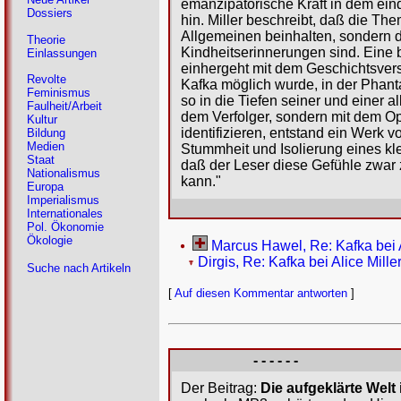
emanzipatorische Kraft in dem ein
Dossiers
hin. Miller beschreibt, daß die The
Allgemeinen beinhalten, sondern d
Theorie
Kindheitserinnerungen sind. Eine 
Einlassungen
einhergeht mit dem Geschichtsvers
Revolte
Kafka möglich wurde, in der Phant
Feminismus
so in die Tiefen seiner und einer 
Faulheit/Arbeit
dem Verfolger, sondern mit dem Op
Kultur
identifizieren, entstand ein Werk 
Bildung
Medien
Stummheit und Isolierung eines kle
Staat
daß der Leser diese Gefühle zwar 
Nationalismus
kann."
Europa
Imperialismus
Internationales
Pol. Ökonomie
Ökologie
Marcus Hawel, Re: Kafka bei A
Dirgis, Re: Kafka bei Alice Mille
Suche nach Artikeln
[
Auf diesen Kommentar antworten
]
- - - - - -
Der Beitrag:
Die aufgeklärte Welt