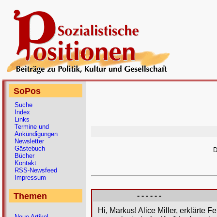
SoPos
Suche
Index
Links
Termine und
Ankündigungen
Newsletter
Gästebuch
D
Bücher
Kontakt
RSS-Newsfeed
Impressum
Themen
- - - - - -
Hi, Markus! Alice Miller, erklärt
Neue Artikel