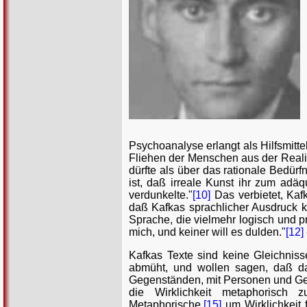
Psychoanalyse erlangt als Hilfsmitte
Fliehen der Menschen aus der Realit
dürfte als über das rationale Bedürfn
ist, daß irreale Kunst ihr zum adäq
verdunkelte."
[10]
Das verbietet, Kaf
daß Kafkas sprachlicher Ausdruck kla
Sprache, die vielmehr logisch und pr
mich, und keiner will es dulden."
[12]
Kafkas Texte sind keine Gleichnis
abmüht, und wollen sagen, daß da
Gegenständen, mit Personen und Gesc
die Wirklichkeit metaphorisch z
Metaphorische,
[15]
um Wirklichkeit f