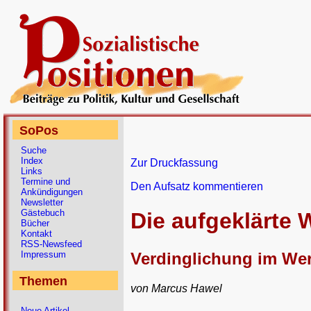
SoPos
Suche
Index
Zur Druckfassung
Links
Termine und
Den Aufsatz kommentieren
Ankündigungen
Newsletter
Gästebuch
Die aufgeklärte 
Bücher
Kontakt
RSS-Newsfeed
Verdinglichung im We
Impressum
Themen
von Marcus Hawel
Neue Artikel