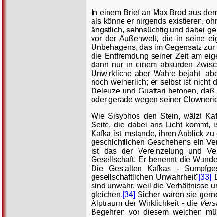
In einem Brief an Max Brod aus dem 
als könne er nirgends existieren, oh
ängstlich, sehnsüchtig und dabei ge
vor der Außenwelt, die in seine ei
Unbehagens, das im Gegensatz zur psy
die Entfremdung seiner Zeit am eige
dann nur in einem absurden Zwisch
Unwirkliche aber Wahre bejaht, aber
noch weinerlich; er selbst ist nicht
Deleuze und Guattari betonen, daß Ka
oder gerade wegen seiner Clownerien,
Wie Sisyphos den Stein, wälzt Kaf
Seite, die dabei ans Licht kommt, 
Kafka ist imstande, ihren Anblick zu 
geschichtlichen Geschehens ein Ve
ist das der Vereinzelung und Ver
Gesellschaft. Er benennt die Wunde
Die Gestalten Kafkas - Sumpfges
gesellschaftlichen Unwahrheit"
[33]
D
sind unwahr, weil die Verhältnisse u
gleichen.
[34]
Sicher wären sie gerne
Alptraum der Wirklichkeit - die
Vers
Begehren vor diesem weichen müss