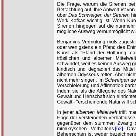
Die Frage, warum die Sirenen bei
Betrachtung auf. Ihre Antwort ist vo
über
Das Schweigen der Sirenen
hi
Werk Kafkas wichtig ist. Wenn Kun
Sirenen hingegen auf die nunmehr 
mögliche Ausweg vernunmöglicht wu
Benjamins Vermutung muß zugestim
oder wenigstens ein Pfand des Entr
Kunst als "Pfand der Hoffnung, das
tröstlichen und albernen Mittelwe
schwindet, weil es keinen Ausweg gib
kindisch und degradiert das Mitt
albernen Odysseus retten. Aber nicht,
nicht mehr singen. Im
Schweigen de
Verschleierung und Affirmation barbar
Indem sie als die Allegorie des Na
Gewalt und Herrschaft sich einricht
Gewalt - "erscheinende Natur will s
In jener
albernen Mittelwelt
trifft m
Enge der versteinerten Verhältnisse
gegenüber dem stummen Zwang
mimikryschen Verhaltens.
[62]
Davo
Beherrschten ist weder bezeichnend