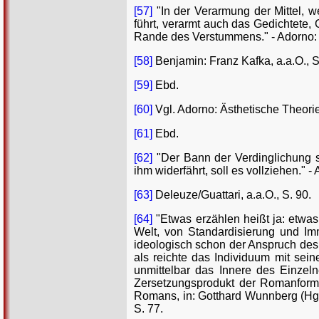
[57]
"In der Verarmung der Mittel, w
führt, verarmt auch das Gedichtete,
Rande des Verstummens." - Adorno: Äs
[58]
Benjamin: Franz Kafka, a.a.O., S
[59]
Ebd.
[60]
Vgl. Adorno: Ästhetische Theorie,
[61]
Ebd.
[62]
"Der Bann der Verdinglichung s
ihm widerfährt, soll es vollziehen." 
[63]
Deleuze/Guattari, a.a.O., S. 90.
[64]
"Etwas erzählen heißt ja: etwa
Welt, von Standardisierung und Imme
ideologisch schon der Anspruch des E
als reichte das Individuum mit se
unmittelbar das Innere des Einzelne
Zersetzungsprodukt der Romanform 
Romans, in: Gotthard Wunnberg (Hg.
S. 77.