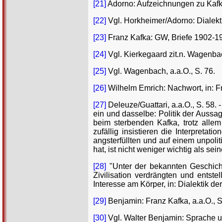
[21]
Adorno: Aufzeichnungen zu Kafka
[22]
Vgl. Horkheimer/Adorno: Dialekti
[23]
Franz Kafka: GW, Briefe 1902-192
[24]
Vgl. Kierkegaard zit.n. Wagenbach
[25]
Vgl. Wagenbach, a.a.O., S. 76.
[26]
Wilhelm Emrich: Nachwort, in: Fra
[27]
Deleuze/Guattari, a.a.O., S. 58.
ein und dasselbe: Politik der Auss
beim sterbenden Kafka, trotz allem
zufällig insistieren die Interpreta
angsterfüllten und auf einem unpoli
hat, ist nicht weniger wichtig als sei
[28]
"Unter der bekannten Geschicht
Zivilisation verdrängten und entste
Interesse am Körper, in: Dialektik der
[29]
Benjamin: Franz Kafka, a.a.O., S
[30]
Vgl. Walter Benjamin: Sprache 