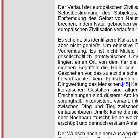
Der Verlauf der europäischen Zivilis
Selbstbestimmung des Subjektes
Entfremdung des Selbst von Natur
brechen, indem Natur gebrochen wird
europäischen Zivilisation verlaufen."
Es scheint, als identifiziere Kafka
aber nicht genießt. Um objektive 
Verfremdung. Es ist nicht Mitlei
gesellschaftlich prototypischen U
fingiert einen Ort, von dem her di
eigenen Begriffen die Hölle sein 
Geschehen vor, das zuletzt die schei
hervorbrachte: kein Fortschreiten
Dingwerdung des Menschen.
[45]
Kaf
literarischen Gestalten sind allg
Erscheinungen sind düsterer Art: kre
sprunghaft, inkonsistent, variant,
zwischen Ding und Tier, zwischen 
eintauschbaren Umriß: keine die nich
oder Nachbarn tauscht; keine welche
erschöpft und dennoch erst am Anfa
Der Wunsch nach einem Ausweg dräng