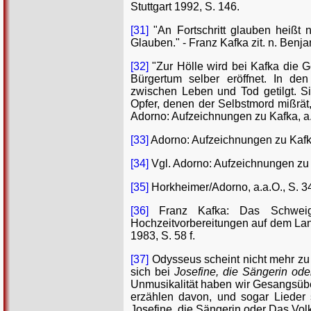
Stuttgart 1992, S. 146.
[31]
"An Fortschritt glauben heißt 
Glauben." - Franz Kafka zit. n. Benja
[32]
"Zur Hölle wird bei Kafka die G
Bürgertum selber eröffnet. In de
zwischen Leben und Tod getilgt. S
Opfer, denen der Selbstmord mißrät
Adorno: Aufzeichnungen zu Kafka, a.
[33]
Adorno: Aufzeichnungen zu Kafka
[34]
Vgl. Adorno: Aufzeichnungen zu K
[35]
Horkheimer/Adorno, a.a.O., S. 3
[36]
Franz Kafka: Das Schweige
Hochzeitvorbereitungen auf dem Lan
1983, S. 58 f.
[37]
Odysseus scheint nicht mehr zu w
sich bei
Josefine, die Sängerin od
Unmusikalität haben wir Gesangsübe
erzählen davon, und sogar Lieder s
Josefine, die Sängerin oder Das Volk