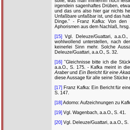
solle, was man immerhin noch leis
irgendein sagenhaftes Drüben, etwas
und das uns also hier gar nichts he
Unfaßbare unfaßbar ist, und das ha
Dinge." - Franz Kafka: Von den 
Aphorismen aus dem Nachlaß, hrsg. v
[15]
Vgl. Deleuze/Guattari, a.a.O.
wohlwollend unterstellen, nach d
keinerlei Sinn mehr. Solche Auss
Deleuze/Guattari, a.a.O., S. 32.
[16]
"Gleichnisse bitte ich die Stück
a.a.O., S. 175. - Kafka meint in 
Araber
und
Ein Bericht für eine Aka
diese Aussage für alle seine Stücke
[17]
Franz Kafka: Ein Bericht für ein
S. 147.
[18]
Adorno: Aufzeichnungen zu Kafka
[19]
Vgl. Wagenbach, a.a.O., S. 41.
[20]
Vgl. Deleuze/Guattari, a.a.O., S.