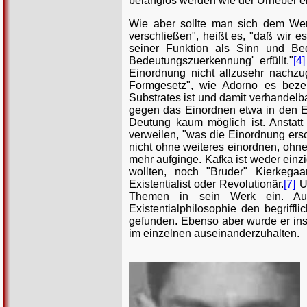
belanglos werden wie der Urheber 
Wie aber sollte man sich dem Werk
verschließen", heißt es, "daß wir e
seiner Funktion als Sinn und Bed
Bedeutungszuerkennung' erfüllt."
[4]
Einordnung nicht allzusehr nachzu
Formgesetz", wie Adorno es bezei
Substrates ist und damit verhandelba
gegen das Einordnen etwa in den Ex
Deutung kaum möglich ist. Anstatt
verweilen, "was die Einordnung ers
nicht ohne weiteres einordnen, ohne
mehr aufginge. Kafka ist weder einz
wollten, noch "Bruder" Kierkegaa
Existentialist oder Revolutionär.
[7]
Un
Themen in sein Werk ein. Auc
Existentialphilosophie den begriff
gefunden. Ebenso aber wurde er insp
im einzelnen auseinanderzuhalten.