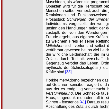
Maschinen, als wären sie programmi
Objekten wird für die Herrschaft b
Menschen selber verhext, auch die 
Reaktionen und Funktionsweisen
Prosastück
Schweigen der Sirene
Individuums vorgestellt, der weni
unsinnigen Handlungen neigt; der 
zustopft; der von den Wendungen i
Freude ergeht, aus eigenen Kräften
zu welchem Preis er seine Rettung 
Mittelchen
sich verlor und selbst 
verführbar gewesen bei so viel Leide
die wirkliche Leidenschaft, die i
Zufalls durch Technik verschafft
Gegenzug verödet das Leben. Ordnu
mythisch: der Schicksalsgöttin) sic
Kräfte sind.
[38]
Horkheimer/Adorno bezeichnen da
auf Gefahren sensibel reagiert und 
aus der es endgültig verscheucht 
Verstümmelung
. Die Schnecke tausc
Haus, eingedenk monadenhaft in si
Sinnen
- fensterlos.
[41]
Daraus resul
Abschaffung des Zufalls durch Techn