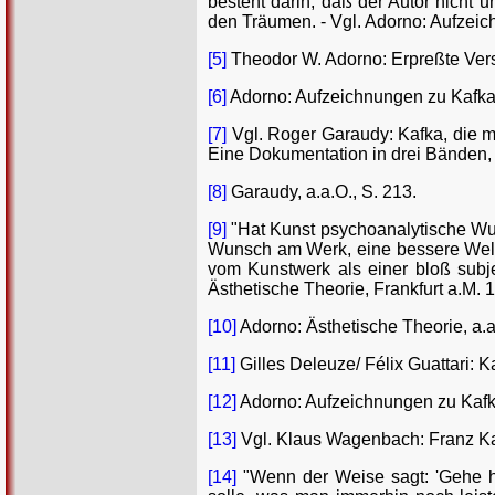
besteht darin, daß der Autor nicht u
den Träumen. - Vgl. Adorno: Aufzeich
[5]
Theodor W. Adorno: Erpreßte Versöh
[6]
Adorno: Aufzeichnungen zu Kafka, 
[7]
Vgl. Roger Garaudy: Kafka, die mo
Eine Dokumentation in drei Bänden, B
[8]
Garaudy, a.a.O., S. 213.
[9]
"Hat Kunst psychoanalytische Wurz
Wunsch am Werk, eine bessere Welt 
vom Kunstwerk als einer bloß subje
Ästhetische Theorie, Frankfurt a.M. 1
[10]
Adorno: Ästhetische Theorie, a.a.
[11]
Gilles Deleuze/ Félix Guattari: Ka
[12]
Adorno: Aufzeichnungen zu Kafka
[13]
Vgl. Klaus Wagenbach: Franz Ka
[14]
"Wenn der Weise sagt: 'Gehe hi