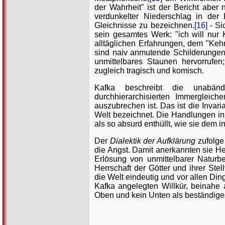
der Wahrheit" ist der Bericht aber 
verdunkelter Niederschlag in der 
Gleichnisse zu bezeichnen.
[16]
- Si
sein gesamtes Werk: "ich will nur K
alltäglichen Erfahrungen, dem "Kehri
sind naiv anmutende Schilderungen,
unmittelbares Staunen hervorrufen;
zugleich tragisch und komisch.
Kafka beschreibt die unabänd
durchhierarchisierten Immerglei
auszubrechen ist. Das ist die Invar
Welt bezeichnet. Die Handlungen in
als so absurd enthüllt, wie sie dem i
Der
Dialektik der Aufklärung
zufolge
die Angst. Damit anerkannten sie He
Erlösung von unmittelbarer Naturbe
Herrschaft der Götter und ihrer Ste
die Welt eindeutig und vor allen Dinge
Kafka angelegten Willkür, beinahe
Oben und kein Unten als beständiges 