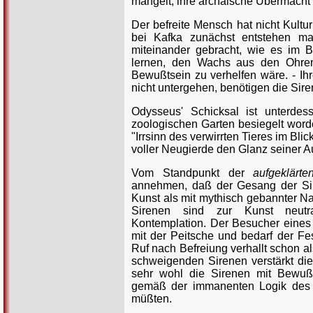
mangelt; ihre archaische Übermacht kol
Der befreite Mensch hat nicht Kultu
bei Kafka zunächst entstehen m
miteinander gebracht, wie es im B
lernen, den Wachs aus den Ohre
Bewußtsein zu verhelfen wäre. - Ih
nicht untergehen, benötigen die Sir
Odysseus' Schicksal ist unterde
zoologischen Garten besiegelt worden
"Irrsinn des verwirrten Tieres im Blic
voller Neugierde den Glanz seiner 
Vom Standpunkt der
aufgeklärt
annehmen, daß der Gesang der Si
Kunst als mit mythisch gebannter N
Sirenen sind zur Kunst neutral
Kontemplation. Der Besucher eines 
mit der Peitsche und bedarf der Fes
Ruf nach Befreiung verhallt schon al
schweigenden Sirenen verstärkt d
sehr wohl die Sirenen mit Bewußt
gemäß der immanenten Logik des 
müßten.