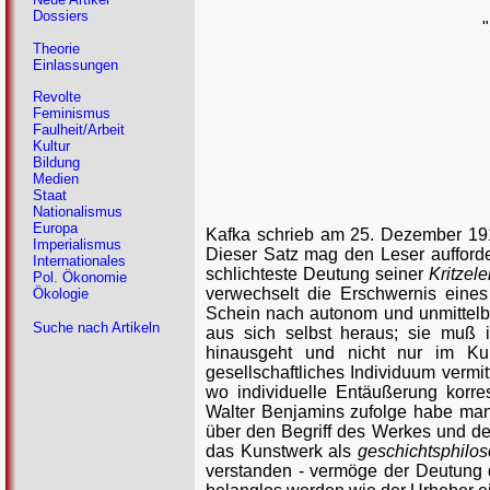
Dossiers
Theorie
Einlassungen
Revolte
Feminismus
Faulheit/Arbeit
Kultur
Bildung
Medien
Staat
Nationalismus
Europa
Kafka schrieb am 25. Dezember 19
Imperialismus
Dieser Satz mag den Leser auffordern
Internationales
schlichteste Deutung seiner
Kritzele
Pol. Ökonomie
verwechselt die Erschwernis eine
Ökologie
Schein nach autonom und unmittelbar,
Suche nach Artikeln
aus sich selbst heraus; sie muß
hinausgeht und nicht nur im Ku
gesellschaftliches Individuum vermit
wo individuelle Entäußerung korre
Walter Benjamins zufolge habe man
über den Begriff des Werkes und der
das Kunstwerk als
geschichtsphilos
verstanden - vermöge der Deutung d