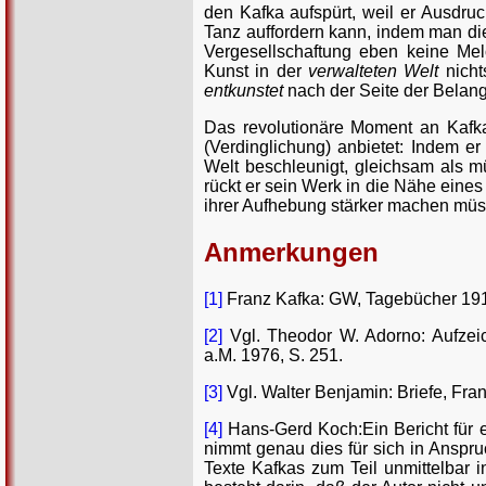
den Kafka aufspürt, weil er Ausdru
Tanz auffordern kann, indem man dies
Vergesellschaftung eben keine Melo
Kunst in der
verwalteten Welt
nicht
entkunstet
nach der Seite der Belang
Das revolutionäre Moment an Kafka 
(Verdinglichung) anbietet: Indem e
Welt beschleunigt, gleichsam als 
rückt er sein Werk in die Nähe ein
ihrer Aufhebung stärker machen mü
Anmerkungen
[1]
Franz Kafka: GW, Tagebücher 1910-
[2]
Vgl. Theodor W. Adorno: Aufzeich
a.M. 1976, S. 251.
[3]
Vgl. Walter Benjamin: Briefe, Fran
[4]
Hans-Gerd Koch:Ein Bericht für ei
nimmt genau dies für sich in Anspru
Texte Kafkas zum Teil unmittelbar 