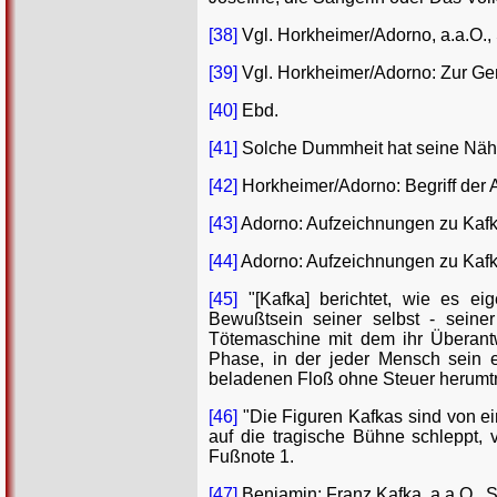
[38]
Vgl. Horkheimer/Adorno, a.a.O., S
[39]
Vgl. Horkheimer/Adorno: Zur Gene
[40]
Ebd.
[41]
Solche Dummheit hat seine Nä
[42]
Horkheimer/Adorno: Begriff der Au
[43]
Adorno: Aufzeichnungen zu Kafka
[44]
Adorno: Aufzeichnungen zu Kafka
[45]
"[Kafka] berichtet, wie es ei
Bewußtsein seiner selbst - seiner 
Tötemaschine mit dem ihr Überantwo
Phase, in der jeder Mensch sein
beladenen Floß ohne Steuer herumtre
[46]
"Die Figuren Kafkas sind von ein
auf die tragische Bühne schleppt, 
Fußnote 1.
[47]
Benjamin: Franz Kafka, a.a.O., S