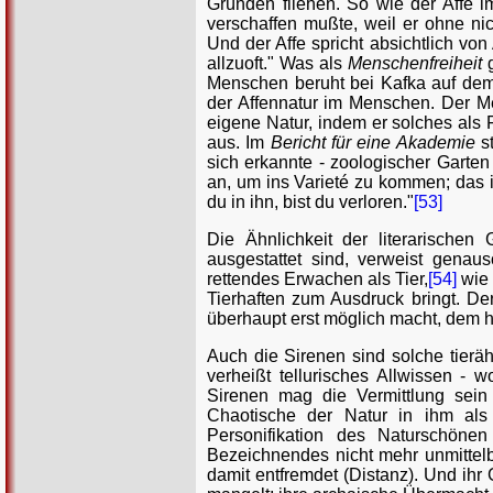
Gründen fliehen. So wie der Affe 
verschaffen mußte, weil er ohne nic
Und der Affe spricht absichtlich vo
allzuoft." Was als
Menschenfreiheit
g
Menschen beruht bei Kafka auf de
der Affennatur im Menschen. Der Men
eigene Natur, indem er solches als 
aus. Im
Bericht für eine Akademie
st
sich erkannte - zoologischer Garten 
an, um ins Varieté zu kommen; das i
du in ihn, bist du verloren."
[53]
Die Ähnlichkeit der literarischen
ausgestattet sind, verweist genau
rettendes Erwachen als Tier,
[54]
wie 
Tierhaften zum Ausdruck bringt. Der
überhaupt erst möglich macht, dem
Auch die Sirenen sind solche tieräh
verheißt tellurisches Allwissen - 
Sirenen mag die Vermittlung sein
Chaotische der Natur in ihm als
Personifikation des Naturschönen
Bezeichnendes nicht mehr unmittelba
damit entfremdet (Distanz). Und ih