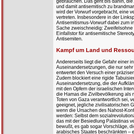
gebrauchen. Das geht bis dahin, die A
und damit antisemitisch zu brandmark
wird der Vorwurf vorgebracht, eine v
vertreten. Insbesondere in der Linksp
Antisemitismus-Vorwurf dabei zum in
Sache zweischneidig: Zweifelsohne g
Einfallstor für antisemitische Stereot
Antisemiten.
Kampf um Land und Resso
Andererseits liegt die Gefahr einer 
Auseinandersetzungen, die nur sehr v
entwertet den Versuch einer präzis
Zudem blockiert eine rigide Tabuisie
Auseinandersetzung, die der Aufklär
mit den Opfern der israelischen Inter
die Hamas die Zivilbevölkerung als m
Toten von Gaza verantwortlich sei, v
geeignet, jegliche zivilisatorischen
wenn die Ursachen des Nahost-Konfl
werden: Selbst dem sozialrevolution
das mit der Besiedlung Palästinas v
bewußt, es gab sogar Vorschläge, die
arabisches Staates beschränkten – e