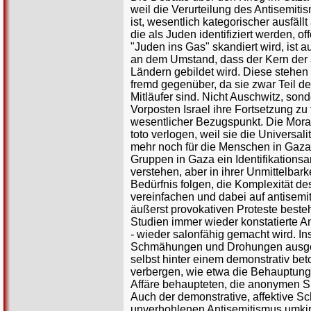
weil die Verurteilung des Antisemit
ist, wesentlich kategorischer ausfäll
die als Juden identifiziert werden, 
"Juden ins Gas" skandiert wird, ist 
an dem Umstand, dass der Kern der a
Ländern gebildet wird. Diese stehen 
fremd gegenüber, da sie zwar Teil der
Mitläufer sind. Nicht Auschwitz, son
Vorposten Israel ihre Fortsetzung zu 
wesentlicher Bezugspunkt. Die Moral 
toto verlogen, weil sie die Universal
mehr noch für die Menschen in Gaza 
Gruppen in Gaza ein Identifikations
verstehen, aber in ihrer Unmittelba
Bedürfnis folgen, die Komplexität d
vereinfachen und dabei auf antisemit
äußerst provokativen Proteste besteh
Studien immer wieder konstatierte An
- wieder salonfähig gemacht wird. I
Schmähungen und Drohungen ausgese
selbst hinter einem demonstrativ be
verbergen, wie etwa die Behauptung 
Affäre behaupteten, die anonymen S
Auch der demonstrative, affektive Sc
unverhohlenen Antisemitismus umkip