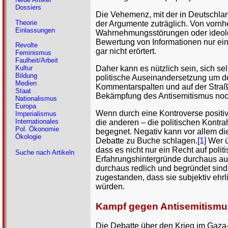
Dossiers
Die Vehemenz, mit der in Deutschland
Theorie
der Argumente zuträglich. Von vorn
Einlassungen
Wahrnehmungsstörungen oder ideologisc
Bewertung von Informationen nur ein
Revolte
gar nicht erörtert.
Feminismus
Faulheit/Arbeit
Daher kann es nützlich sein, sich s
Kultur
Bildung
politische Auseinandersetzung um den
Medien
Kommentarspalten und auf der Straß
Staat
Bekämpfung des Antisemitismus noch 
Nationalismus
Europa
Wenn durch eine Kontroverse positiv 
Imperialismus
Internationales
die anderen – die politischen Kontr
Pol. Ökonomie
begegnet. Negativ kann vor allem d
Ökologie
Debatte zu Buche schlagen.
[1]
Wer üb
dass es nicht nur ein Recht auf poli
Suche nach Artikeln
Erfahrungshintergründe durchaus au
durchaus redlich und begründet sind
zugestanden, dass sie subjektiv ehrl
würden.
Kampf gegen Antisemitismus
Die Debatte über den Krieg im Gaza