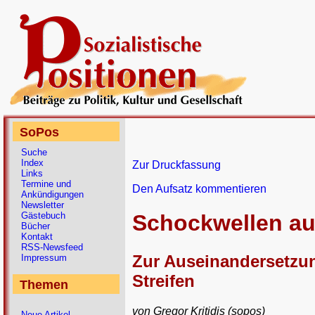
SoPos
Suche
Index
Zur Druckfassung
Links
Termine und
Den Aufsatz kommentieren
Ankündigungen
Newsletter
Gästebuch
Schockwellen au
Bücher
Kontakt
RSS-Newsfeed
Zur Auseinandersetzun
Impressum
Streifen
Themen
von Gregor Kritidis (sopos)
Neue Artikel