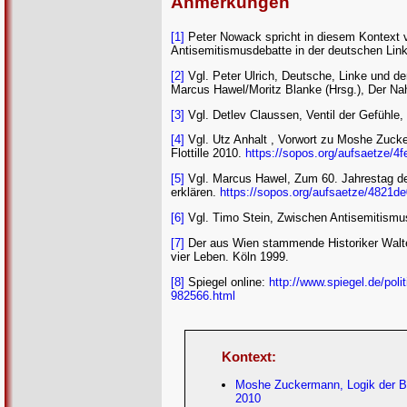
Anmerkungen
[1]
Peter Nowack spricht in diesem Kontext vo
Antisemitismusdebatte in der deutschen Lin
[2]
Vgl. Peter Ulrich, Deutsche, Linke und de
Marcus Hawel/Moritz Blanke (Hrsg.), Der Naho
[3]
Vgl. Detlev Claussen, Ventil der Gefühle,
[4]
Vgl. Utz Anhalt , Vorwort zu Moshe Zuck
Flottille 2010.
https://sopos.org/aufsaetze/4
[5]
Vgl. Marcus Hawel, Zum 60. Jahrestag der
erklären.
https://sopos.org/aufsaetze/4821d
[6]
Vgl. Timo Stein, Zwischen Antisemitismus
[7]
Der aus Wien stammende Historiker Walter
vier Leben. Köln 1999.
[8]
Spiegel online:
http://www.spiegel.de/poli
982566.html
Kontext:
Moshe Zuckermann, Logik der Be
2010