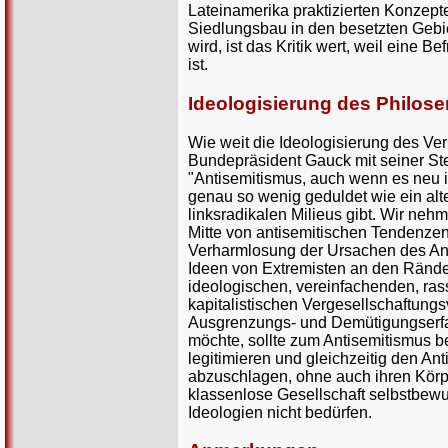
Lateinamerika praktizierten Konzep
Siedlungsbau in den besetzten Gebie
wird, ist das Kritik wert, weil eine
ist.
Ideologisierung des Philos
Wie weit die Ideologisierung des Verh
Bundepräsident Gauck mit seiner St
"Antisemitismus, auch wenn es neu is
genau so wenig geduldet wie ein alte
linksradikalen Milieus gibt. Wir nehm
Mitte von antisemitischen Tendenzen 
Verharmlosung der Ursachen des Antis
Ideen von Extremisten an den Rände
ideologischen, vereinfachenden, rass
kapitalistischen Vergesellschaftungs
Ausgrenzungs- und Demütigungserfah
möchte, sollte zum Antisemitismus b
legitimieren und gleichzeitig den An
abzuschlagen, ohne auch ihren Körper
klassenlose Gesellschaft selbstbewuß
Ideologien nicht bedürfen.