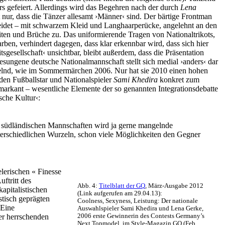
s gefeiert. Allerdings wird das Begehren nach der durch
Lena
t nur, dass die Tänzer allesamt ›Männer‹ sind. Der bärtige Frontman
erkleidet – mit schwarzem Kleid und Langhaarperücke, angelehnt an den
eiten und Brüche zu. Das uniformierende Tragen von Nationaltrikots,
ben, verhindert dagegen, dass klar erkennbar wird, dass sich hier
sgesellschaft‹ unsichtbar, bleibt außerdem, dass die Präsentation
 besungene deutsche Nationalmannschaft stellt sich medial ›anders‹ dar
nzelnd, wie im Sommermärchen 2006. Nur hat sie 2010 einen hohen
n Fußballstar und Nationalspieler
Sami Khedira
konkret zum
arkant – wesentliche Elemente der so genannten Integrationsdebatte
sche Kultur‹:
d südländischen Mannschaften wird ja gerne mangelnde
 unterschiedlichen Wurzeln, schon viele Möglichkeiten den Gegner
lerischen « Finesse
ftritt des
Abb. 4:
Titelblatt der GQ
, März-Ausgabe 2012
kapitalistischen
(Link aufgerufen am 29.04.13):
istisch geprägten
Coolness, Sexyness, Leistung: Der nationale
 Eine
Auswahlspieler Sami Khedira und Lena Gerke,
der herrschenden
2006 erste Gewinnerin des Contests Germany’s
Next Topmodel, im Style-Magazin GQ (Feb.