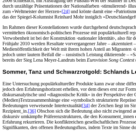
2006 schließlich, mit Austragung der Fußball-WM der Männer in Deuts
durch unzählige Präsentationen der Nationalfarben ›stimulierend‹ i
zum »Weltmeister der Herzen«
[24]
und krönte damit eine »Patriotism
das der Spiegel-Kolumnist Reinhard Mohr inniglich »Deutschlandgef
Im Rahmen dieser Konstellationen wurde durchgehend deutschsprachige
vermittelten ökonomisch-politischen Prozesse mit populärkulturell re
Verwobenheit ist bei der Konstruktion ›nationaler Identität‹, also für
Frühjahr 2010 werden Resultate vorvergangener Jahre – akzentuiert – 
Medienöffentlichkeit der Welt mit ihrem hohen Anteil an Migranten ›i
jedoch unter lautem Beifall die – rassistisch Leistung diktierende – »S
bereits der Sieg Lena Meyer-Landruts beim
Eurovision Song Contest
Sommer, Tanz und Schwarzrotgold: Schlands Le
Eine Untersuchung populärkultureller Produkte kann zwar ohne differ
jedoch den Erfahrungshorizont erhellen, vor dem dieses erst zur Form
diskursanalytische und »diagnostische Kritik« in der Perspektive der
(Medien)Textzusammenhänge eine »symbolisch strukturierte Repräsenta
Bedeutungen verweisende Intertextualität
[34]
der Zeichen liegt im Si
Rezipient_in.
[36]
Obschon sich die Bedeutung also nicht zwingend aus 
diskursiv umkämpfte Präferenzstrukturen, die den Konsument_innen e
Erfahrung rekurrieren. Die konfliktreichen gesellschaftlichen Prozes
Signifikanten, den offenen Bedeutungsfluss, indem Texte im Sinne do