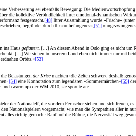
ür eine Verbesserung sei ebenfalls Bewegung: Die Medienwortschöpfun
über die kollektive Verbindlichkeit ihrer emotional-dynamischen Wirkun
Performanz festgemacht.
[48]
Ihrer Ausstrahlung wurde »Frische« (unte
schrieben, begründet durch ihr »unbefangenes«,
[51]
»ungezwungene
en ins Haus
geflattert
. […] An diesem Abend in Oslo ging es nicht um R
chenkt. […] Wir stehen in unserem Land eben nicht immer nur mit be
erdnahen Orbits.«
[53]
d die Belastungen
der Krise
machten ›die Zeiten schwer‹, deshalb geno
chen«
[54]
eine Konnotation zum legendären »Sommermärchen«
[55]
der
te und ›warm up‹ der WM 2010, sie spornte an:
pieler der Nationalelf, die vor dem Fernseher stehen und sich freuen, e
den Nationalspielern vorgemacht, wie man die Sympathien aller in nur 
nt alles richtig gemacht: Rauf auf die Bühne, die Nervosität weg gesu