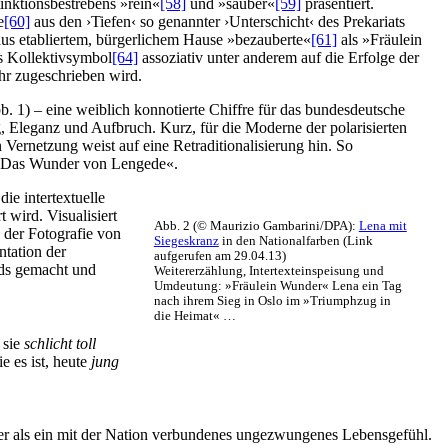
inktionsbestrebens »rein«
[58]
und »sauber«
[59]
präsentiert.
e
[60]
aus den ›Tiefen‹ so genannter ›Unterschicht‹ des Prekariats
us etabliertem, bürgerlichem Hause »bezauberte«
[61]
als »Fräulein
ls Kollektivsymbol
[64]
assoziativ unter anderem auf die Erfolge der
ihr zugeschrieben wird.
b. 1) – eine weiblich konnotierte Chiffre für das bundesdeutsche
g, Eleganz und Aufbruch. Kurz, für die Moderne der polarisierten
Vernetzung weist auf eine Retraditionalisierung hin. So
»Das Wunder von Lengede«.
ie intertextuelle
t wird. Visualisiert
Abb. 2 (© Maurizio Gambarini/DPA):
Lena mit
n der Fotografie von
Siegeskranz
in den Nationalfarben (Link
ntation der
aufgerufen am 29.04.13)
nds gemacht und
Weitererzählung, Intertexteinspeisung und
Umdeutung: »Fräulein Wunder« Lena ein Tag
nach ihrem Sieg in Oslo im »Triumphzug in
die Heimat« …
 sie
schlicht toll
 es ist, heute
jung
iger als ein mit der Nation verbundenes ungezwungenes Lebensgefühl.