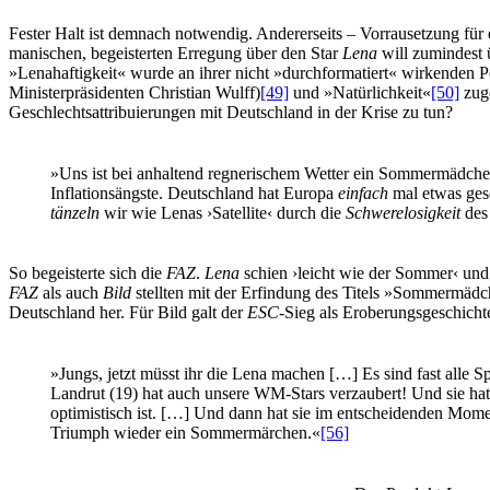
Fester Halt ist demnach notwendig. Andererseits – Vorrausetzung f
manischen, begeisterten Erregung über den Star
Lena
will zumindest 
»Lenahaftigkeit« wurde an ihrer nicht »durchformatiert« wirkenden 
Ministerpräsidenten Christian Wulff)
[49]
und »Natürlichkeit«
[50]
zuge
Geschlechtsattribuierungen mit Deutschland in der Krise zu tun?
»Uns ist bei anhaltend regnerischem Wetter ein Sommermädch
Inflationsängste. Deutschland hat Europa
einfach
mal etwas ges
tänzeln
wir wie Lenas ›Satellite‹ durch die
Schwerelosigkeit
des 
So begeisterte sich die
FAZ
.
Lena
schien ›leicht wie der Sommer‹ un
FAZ
als auch
Bild
stellten mit der Erfindung des Titels »Sommermäd
Deutschland her. Für Bild galt der
ESC
-Sieg als Eroberungsgeschich
»Jungs, jetzt müsst ihr die Lena machen […] Es sind fast alle S
Landrut (19) hat auch unsere WM-Stars verzaubert! Und sie hat 
optimistisch ist. […] Und dann hat sie im entscheidenden Mome
Triumph wieder ein Sommermärchen.«
[56]