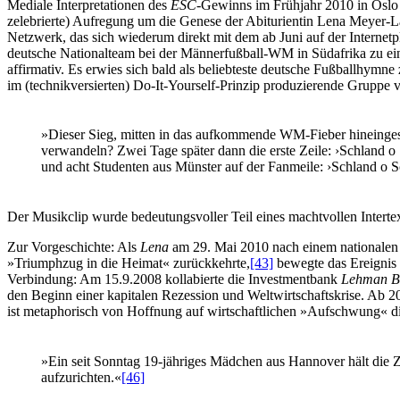
Mediale Interpretationen des
ESC
-Gewinns im Frühjahr 2010 in Oslo si
zelebrierte) Aufregung um die Genese der Abiturientin Lena Meyer-L
Netzwerk, das sich wiederum direkt mit dem ab Juni auf der Internet
deutsche Nationalteam bei der Männerfußball-WM in Südafrika zu e
affirmativ. Es erwies sich bald als beliebteste deutsche Fußballhymn
im (technikversierten) Do-It-Yourself-Prinzip produzierende Gruppe
»Dieser Sieg, mitten in das aufkommende WM-Fieber hineingesun
verwandeln? Zwei Tage später dann die erste Zeile: ›Schland o
und acht Studenten aus Münster auf der Fanmeile: ›Schland o S
Der Musikclip wurde bedeutungsvoller Teil eines machtvollen Intertex
Zur Vorgeschichte: Als
Lena
am 29. Mai 2010 nach einem nationalen
»Triumphzug in die Heimat« zurückkehrte,
[43]
bewegte das Ereignis e
Verbindung: Am 15.9.2008 kollabierte die Investmentbank
Lehman Br
den Beginn einer kapitalen Rezession und Weltwirtschaftskrise. Ab 2
ist metaphorisch von Hoffnung auf wirtschaftlichen »Aufschwung« d
»Ein seit Sonntag 19-jähriges Mädchen aus Hannover hält die 
aufzurichten.«
[46]