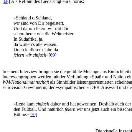
[68]
Als Refrain des Lieds singt ein Chorus:
»Schland o Schland,
wir sind von Dir begeistert.
Und darum feiern wir mit Dir
schon heute wie die Weltmeister.
In Südafrika, ja,
da wollen’s alle wissen.
Doch in diesem Jahr, da
feiern wir einfach
«
[69]
In einem Interview bringen sie die gefühlte Melange aus Einfachheit
Interessengruppen werden mit der Verbindung »Spaß« und Nation einge
WM/Nationalmannschaft
als Sinnbilder leistungsorientierter, schein
Eurovision-Gewinnerin, der »sympathischen « DFB-Auswahl und dem
»Lena kam
einfach
daher und hat gewonnen. Deshalb auch der V
den Fußball. Und natürlich
feiern
wir uns jetzt auch ein bissche
Bühne.«
[70]
Die visuelle Insze