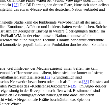
hls. Öffentliche Plätze waren bei »Public Viewings« überfüllt und
chmückt.
[23]
Die BRD errang den dritten Platz, kürte sich aber ›selbst‹
sgefühl, das etwas ›Neues‹ mit der deutschen Nation verbindet und
gelegte Studie kann die funktionale Verwobenheit all der medial
tellten Emotionen, Affekten und Leidenschaften verdeutlichen. Solche
sst sich ein geeigneter Einstieg in weitere Überlegungen finden: Im
ne Fußball-WM, in der eine deutsche Nationalmannschaft die
beschwertheit und filigrane Technik. Unmittelbar darauf entbrannte
 konnotierter populärkultureller Produktion durchwoben. So lieferte
lle ›Gefühlsleben‹ der Medienrezipient_innen treffen, sie kann
onialer Horizonte anzunähern, bietet sich eine kontextualisierte,
erhältnissen zum Ziel setzen.
[32]
Grundsätzlich sind
sches Netzwerk« bezeichnen oder auch als Intertext.
[33]
Die stets auf
ozialen Prozesses des »Kodierens/Dekodierens«
[35]
›im Auge‹ des/der
ch eigensinnig in der Rezeption erschaffen wird. Bestimmend sind
sozialen Beziehungsgeflechts nahelegen und dabei auf deren
macht wird: » Hegemoniale Kräfte beschränken das Spiel der
Rainer Winter.