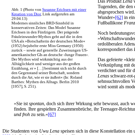
Das Produkt
Lena
w
Tugenden, die den o
Abb. 1 (Photo von
Susanne Erichsen mit einer
abgesprochen wird.
Kreation von Dior
, Link aufgerufen am
Wunder«
[62]
in ei
29.04.13)
Fußballikone
Fran
Modernes sinnliches BRD-Sinnbild in
konservativen Zeiten: Das Model Susanne
Erichsen in den Fünfzigern. Der prägende
Noch bedeutungsvol
Fräuleinwunder-Mythos geht auf die in den
»Wirtschaftswunder«
USA als »Botschafterin der deutschen Mode«
ordoliberalen Adena
(1952) bejubelte erste Miss Germany (1950)
korrespondiert das
zurück – sowie auf generelle Zuweisungen US-
amerikanischer GIs an deutsche ›Junge Frauen‹.
Das gefeierte »kle
Der Mythos wird wirkmächtig aus der
Alltäglichkeit und weniger aus der großen
Verknüpfung mit de
Erzählung, er » […] bestimmt sich nicht durch
verdichtet und für 
den Gegenstand seiner Botschaft, sondern
Lenas
schwarz-rot-
durch die Art, wie er sie äußert« (In: Roland
sehnsuchtsvollen V
Barthes: Mythen des Alltags. Berlin 2010
wird somit als mod
[1957], S. 251).
»Sie ist
spontan
, doch sich ihrer Wirkung sehr bewusst, auch w
finden. Ihre gespielten Zusammenbrüche, ihr Teenager-Reichtum
und froh
zu sein.«
[67]
Die Studenten von
Uwu Lena
speisen sich in diese Konstellation ei