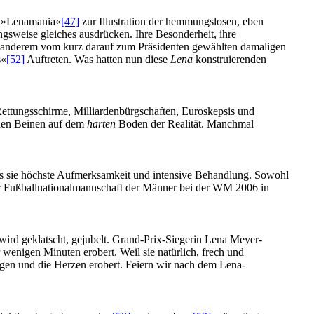
g »Lenamania«
[47]
zur Illustration der hemmungslosen, eben
gsweise gleiches ausdrücken. Ihre Besonderheit, ihre
r anderem vom kurz darauf zum Präsidenten gewählten damaligen
s«
[52]
Auftreten. Was hatten nun diese
Lena
konstruierenden
ettungsschirme, Milliardenbürgschaften, Euroskepsis und
iden Beinen auf dem
harten
Boden der Realität. Manchmal
ss sie höchste Aufmerksamkeit und intensive Behandlung. Sowohl
 Fußballnationalmannschaft der Männer bei der WM 2006 in
s wird geklatscht, gejubelt. Grand-Prix-Siegerin Lena Meyer-
wenigen Minuten erobert. Weil sie natürlich, frech und
ngen und die Herzen erobert. Feiern wir nach dem Lena-