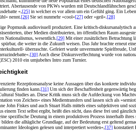
chland, kulminierte die neue Popularität eines deutschen Nationalgefü
llustriert. Abertausende von PKWs wurden mit Deutschlandfähnchen ges
usdebatte «,
[25]
in welcher es vor allem um ein Gefühl ging. Ein Leben
ühl« nennt.
[26]
Sie sei nunmehr »cool«
[27]
oder »geil«.
[28]
 Popmusik audiovisuell produziert. Eine kritisch-diskursanalytisch an
präsentierten, über Medien distribuierten, im öffentlichen Raum ausges
 den Nationalismus, wesentlich.
[29]
Mit einer zusätzlichen Betrachtung lä
spürbar, die weiter in die Zukunft weisen. Das Jahr brachte erneut ei
nterkulturell‹ überraschte. Gefeiert wurde unvermutete Spielfreude, Un
arrazindebatte«.
[30]
Auch diese Diskursverflechtung wurde von national
(
ESC
) 2010 ein umjubeltes Intro zum Turnier.
ichtigkeit
enzierte Rezeptionsanalyse keine Aussagen über das konkrete individue
ulierung finden kann.
[31]
Um sich der Beschaffenheit gegenwärtig hegem
 Cultural Studies an. Diese Kritik muss sich die Aufdeckung von Machtv
tion von Zeichen« eines Medientransfers und lassen sich als »semioti
nne John Fiskes und auch Stuart Halls mittels eines subjektiven und s
einem Text selbst ergibt, heißt dies nicht, dass diese frei und gänzli
ine spezifische Deutung in einem produktiven Prozess innerhalb ihres 
se bilden die alltägliche Grundlage, auf der Bedeutung erst geltend ge
minanter Ideologien gelesen und interpretiert werden«,
[37]
konstatiert 