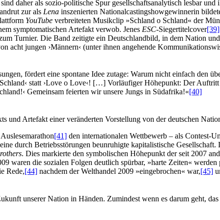
nd daher als sozio-politische Spur gesellschaftsanalytisch lesbar und ihr
andrut zur als
Lena
inszenierten Nationalcastingshowgewinnerin bilde
plattform
YouTube
verbreiteten Musikclip »Schland o Schland« der Mü
inem symptomatischen Artefakt verwob. Jenes
ESC
-Siegertitelcover
[39]
e zum Turnier. Die Band zeitigte ein Deutschlandbild, in dem Nation un
 von acht jungen ›Männern‹ (unter ihnen angehende Kommunikationswisse
gen, fördert eine spontane Idee zutage: Warum nicht einfach den übera
 Schland‹ statt ›Love o Love‹! […] Vorläufiger Höhepunkt: Der Auftrit
chland!‹ Gemeinsam feierten wir unsere Jungs in Südafrika!«
[40]
ts und Artefakt einer veränderten Vorstellung von der deutschen Natio
 Auslesemarathon
[41]
den internationalen Wettbewerb – als Contest-Un
ine durch Betriebsstörungen beunruhigte kapitalistische Gesellschaft. 
others
. Dies markierte den symbolischen Höhepunkt der seit 2007 and
009 waren die sozialen Folgen deutlich spürbar, »harte Zeiten« werde
ie Rede,
[44]
nachdem der Welthandel 2009 »eingebrochen« war,
[45]
u
Zukunft unserer Nation in Händen. Zumindest wenn es darum geht, das 