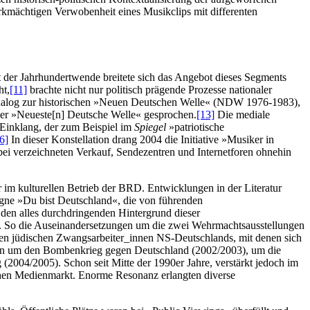
irkmächtigen Verwobenheit eines Musikclips mit differenten
 der Jahrhundertwende breitete sich das Angebot dieses Segments
ht,
[11]
brachte nicht nur politisch prägende Prozesse nationaler
alog zur historischen »Neuen Deutschen Welle« (NDW 1976-1983),
 der »Neueste[n] Deutsche Welle« gesprochen.
[13]
Die mediale
 Einklang, der zum Beispiel im
Spiegel
»patriotische
6]
In dieser Konstellation drang 2004 die Initiative »Musiker in
i verzeichneten Verkauf, Sendezentren und Internetforen ohnehin
im kulturellen Betrieb der BRD. Entwicklungen in der Literatur
agne »Du bist Deutschland«, die von führenden
en alles durchdringenden Hintergrund dieser
nen‹. So die Auseinandersetzungen um die zwei Wehrmachtsausstellungen
gen jüdischen Zwangsarbeiter_innen NS-Deutschlands, mit denen sich
en um den Bombenkrieg gegen Deutschland (2002/2003), um die
2004/2005). Schon seit Mitte der 1990er Jahre, verstärkt jedoch im
chen Medienmarkt. Enorme Resonanz erlangten diverse