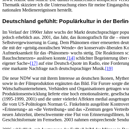
Thematik skizziere ich die Untersuchung eines für meine Eingangsfra
nationalen Medienereignissen herstellt.
Deutschland gefühlt: Populärkultur in der Berli
Im Verlauf der 1990er Jahre wuchs der Markt deutschsprachiger popu
jedoch erheblich aus. 2001, das Jahr, das ikonografisch für die – ei
Selbstvergewisserung in Gang. Dem Phänomen einer erneuerten deut
die mit der »geistig-moralischen Wende« der konservativ-liberalen K
Aufmerksamkeit für das ›Phänomen‹ wuchs stetig. Die Reaktionen sc
Bauchschmerzen« auslösen konnte,
[14]
schlichter Begeisterung über
eigener Sache«
[17]
auf eine Deutsch-Quote im Radio, eine Forderung,
eine markante Nachfrage nach deutschsprachiger Musik.
[19]
Die neue NDW war mit ihrem Interesse an deutschen Ikonen, Mythen, 
sowie in der Filmproduktion ergänzten das Bild. Für Furore sorgte d
Wirtschaftsunternehmen, Verbänden und Organisationen getragen wurde
Produktionsentwicklung lieferte eine hoch emotionalisierte, gesellsc
(1995-1999, 2001) und die unter vielerlei Affekten medial ausgetra
die vom US-Politologen Norman G. Finkelstein ausgelöste Kontrover
»Erinnerung« an »die Vertreibung« und das »Zentrum gegen Vertreibun
neuen Jahrzehnt, überschwemmte eine Flut von Erinnerungsfilmen, h
Geschichtsformate im Fernsehen. 2003 nahmen entsprechende Send