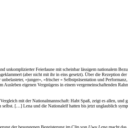
 und unkomplizierter Feierlaune mit scheinbar lässigem nationalem Bez
klammert (aber nicht mit ihr in eins gesetzt). Über die Rezeption der
bar unbelasteter, »junger«, »frischer « Selbstpräsentation und Performa
 Ausleben eigenen Vergnügens in einem vergemeinschaftenden Rahme
ergleich mit der Nationalmannschaft: Habt Spaß, zeigt es allen, und 
n selbst. […] Lena und die Nationalelf hatten bis jetzt unglaublich sy
nierung der besungenen Begeisterung im Clip von
Uwu Lena
macht das g