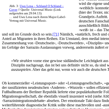
wird die eigene un
Abb. 3:
Uwu Lena – Schland O Schland –
›weiblich‹ konnotie
Cover
// Quelle: Universal Music (Link
(hier der Texter, n
aufgerufen am 29.04.13):
Grandprix-Auftritt.
… und Uwu Lena nach ihrem Major-Label-
deutschen Fanschals
Vertrag mit Universal Music.
ausschließlich Bild
›weiß‹ ist – das Th
und soll im Grunde doch so sein.
[71]
Nämlich, »natürlich, frech und
Anteil an Migranten in ihren Reihen. Ein Umstand, dem medial inten
Zusammenhang von ›Deutschsein‹, ›Deutschwerden‹, »Disziplin« und »
im Gefolge der Sarrazin-Auslassungen vorweg, andererseits äußert er 
»Wir
strahlen
vorne eine gewisse südländische Leichtigkeit au
Disziplin nachgesagt, das ist bei uns definitiv nicht so, da si
auszuspielen
. Aber das geht nur, wenn wir auch die
deutschen 
Ob kommerzieller »Leistungssport« oder »Leistungsgesellschaft«, »ge
der rassifizierten neudeutschen ›Anderen‹. »Wurzeln « sollen effizie
Fußballteams der Berliner Republik lieferte eine populärkulturelle Fol
Migrationsgesellschaft, die ebenfalls visuell inszeniert wird (siehe Ab
›Sarrazinintegrationsdebatte‹ absehen. Der emotionale Takt dazu fin
weiterführende diagnostische Kritik sollte diese machtvollen und -au