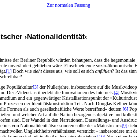
Zur normalen Fassung
scher ›Nationalidentität‹
ltnisse der Berliner Republik würden behaupten, dass die hegemoniale
heute unverändert geblieben wäre. Einschneidende sozio-ökonomische E
gt.
[1]
Doch wie
sieht
dieses aus, wie soll es sich
anfühlen
? Ist das sin
schreibbar?
ige Populärkultur
[3]
der Nullerjahre, insbesondere auf die Musikvideop
ur. Der ›Videostar‹ überlebt die Innovationen des Internets.
[4]
Musikvid
enmedium und ein gegenwärtiger Kristallisationspunkt der »Kulturindus
 an Prozessen der Identitätskonstruktion Teil. Nach Douglas Kellner kö
lle Formen als auch gesellschaftliche Werte betreffend« deuten.
[6]
Popu
nwiefern und welcher Art auf die Nation bezogene subjektive und kollekti
fen sind. Der Wandel in den Narrationen, Darstellungs- und Ausdruck
ebots von Nationalidentitätsressourcen sollte der »Mainstream«
[9]
steh
n machtvollen Ungleichheitsverhältnissen verstrickt – insbesondere mit
hränkungen sind mit in die Analyse einzubeziehen.
[10]
Nach einer kurz