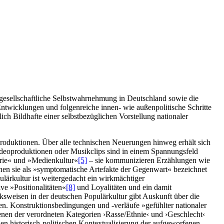
 gesellschaftliche Selbstwahrnehmung in Deutschland sowie die
ntwicklungen und folgenreiche innen- wie außenpolitische Schritte
nlich Bildhafte einer selbstbezüglichen Vorstellung nationaler
roduktionen. Über alle technischen Neuerungen hinweg erhält sich
eoproduktionen oder Musikclips sind in einem Spannungsfeld
trie« und »Medienkultur«
[5]
– sie kommunizieren Erzählungen wie
nnen sie als »symptomatische Artefakte der Gegenwart« bezeichnet
lärkultur ist weitergedacht ein wirkmächtiger
ve »Positionalitäten«
[8]
und Loyalitäten und ein damit
sweisen in der deutschen Populärkultur gibt Auskunft über die
en. Konstruktionsbedingungen und -verläufe »gefühlter nationaler
 denen der verordneten Kategorien ›Rasse/Ethnie‹ und ›Geschlecht‹
en historisch-politischen Kontextualisierung der aufgeworfenen