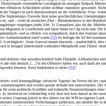
d Deutschlands vermeintliche Leichtigkeit im sonnigen Südpark Münster
rten effektiven Schlichtheit wieder sichtbar ›männlich‹ gewendet. Nich
icht der Sänger) ist auch überakzentuiert als die vorbildliche ›Frau‹ v
 Die Studentenjux-Travestie lässt keine geschlechtlichen Uneindeutigk
 etc. und – wohl als ironisches Zitat – Blumenkränzen in den Bundesfar
ungsbürger vergnügen (siehe Abb. 3). Unmarkiert, also für die ›Mehrheit
ema Migration in Gesellschaft und Sport findet im Clip nicht statt. Die
 optimistisch« und so effektiv wie sympathisch, durch den Sommer tä
sive Aufmerksamkeit zuteil wurde.
[72]
So befragte die
SZ
den kommende
Leichtigkeit«. Seine Antwort nimmt einerseits – unabsichtlich, aber m
sich in besagter (intertextuell wirkender) Metaphorik zum Thema ›deut
s und defensiv eine unwahrscheinlich hohe
Disziplin
. Afrikanischen un
nd wir alle sehr deutsch. […] In der Offensive haben wir, auch dank der
Tugenden
betonen. Sonst funktioniert es nicht.«
[73]
feiert« wird leistungsfähige »deutsche Tugend« im Verein mit der »spie
nt zusammengehen und werden gerade deshalb klar unterschieden. Der Au
ie für sozio-politische Konflikte und kulturelle Neuausrichtungen einer 
b. 4). Inwieweit sie wirkmächtig wird, lässt sich kurz darauf an der rass
det seinen Ursprung jedoch in den Jahren vor der WM im eigenen Land.
sübenden intertextuellen Verflechtungen aufdecken, um darüber der in 