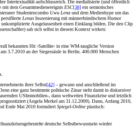
e Intertextualität aufschlussreich. Die medialisierte (und öffentlich
te mit dem Gesamtmedienereignis
ESC
[38]
ein semiotisches
nsteraner Studentencombo
Uwu Lena
und dem Medienhype um das
persiflierte
Lenas
Inszenierung mit männerbündischem Humor
d unkomplizierte Ausgelassenheit einen Einklang bilden. Die den Clip
nschaftler) sah sich selbst in diesem Kontext wirken:
ll bekannten Hit ›Satellite‹ in eine WM-taugliche Version
t am 3.7.2010 an der Siegessäule in Berlin. 400.000 Menschen
n.
ternehmerin ihrer Selbst
[42]
– gewann und anschließend im
Denn eine ganz bestimmte politische Zäsur steht damit in diskursiver
auernden USImmobilien-, dann weltweiten Finanzkrise und letztlich
n prognostiziert (Angela Merkel am 31.12.2009). Dann, Anfang 2010,
nd Ende Mai 2010 formuliert
Spiegel-Online
plastisch:
finanzkrisengebeutelte deutsche Selbstbewusstsein wieder