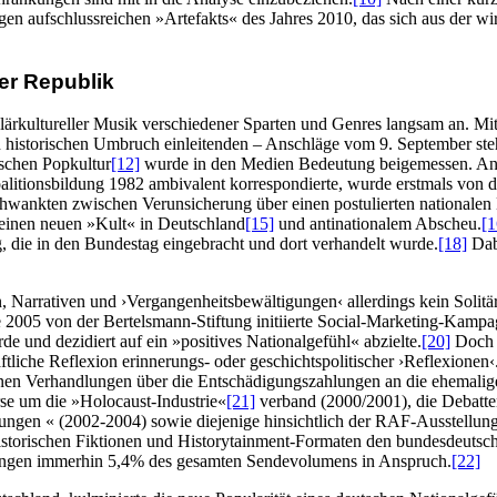
gen aufschlussreichen »Artefakts« des Jahres 2010, das sich aus der w
ner Republik
lärkultureller Musik verschiedener Sparten und Genres langsam an. Mit
nen historischen Umbruch einleitenden – Anschläge vom 9. September ste
schen Popkultur
[12]
wurde in den Medien Bedeutung beigemessen. An
oalitionsbildung 1982 ambivalent korrespondierte, wurde erstmals von
hwankten zwischen Verunsicherung über einen postulierten nationalen
 einen neuen »Kult« in Deutschland
[15]
und antinationalem Abscheu.
[1
 die in den Bundestag eingebracht und dort verhandelt wurde.
[18]
Dabe
Narrativen und ›Vergangenheitsbewältigungen‹ allerdings kein Solitär 
ie 2005 von der Bertelsmann-Stiftung initiierte Social-Marketing-Kamp
 und dezidiert auf ein »positives Nationalgefühl« abzielte.
[20]
Doch d
haftliche Reflexion erinnerungs- oder geschichtspolitischer ›Reflexio
genen Verhandlungen über die Entschädigungszahlungen an die ehemali
se um die »Holocaust-Industrie«
[21]
verband (2000/2001), die Debatt
gen « (2002-2004) sowie diejenige hinsichtlich der RAF-Ausstellung (
istorischen Fiktionen und Historytainment-Formaten den bundesdeuts
ungen immerhin 5,4% des gesamten Sendevolumens in Anspruch.
[22]