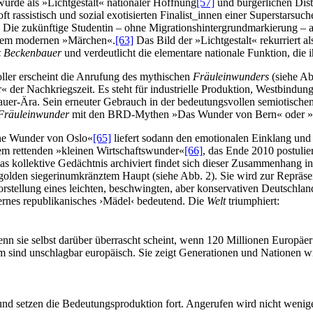
urde als »Lichtgestalt« nationaler Hoffnung
[57]
und bürgerlichen Dist
ft rassistisch und sozial exotisierten Finalist_innen einer Superstarsuch
 Die zukünftige Studentin – ohne Migrationshintergrundmarkierung – a
nem modernen »Märchen«.
[63]
Das Bild der »Lichtgestalt« rekurriert a
z Beckenbauer
und verdeutlicht die elementare nationale Funktion, die 
ler erscheint die Anrufung des mythischen
Fräuleinwunders
(siehe Ab
 der Nachkriegszeit. Es steht für industrielle Produktion, Westbindun
uer-Ära. Sein erneuter Gebrauch in der bedeutungsvollen semiotischen 
Fräuleinwunder
mit den BRD-Mythen »Das Wunder von Bern« oder 
ine Wunder von Oslo«
[65]
liefert sodann den emotionalen Einklang und d
m rettenden »kleinen Wirtschaftswunder«
[66]
, das Ende 2010 postulier
das kollektive Gedächtnis archiviert findet sich dieser Zusammenhang i
golden siegerinumkränztem Haupt (siehe Abb. 2). Sie wird zur Repräse
orstellung eines leichten, beschwingten, aber konservativen Deutschla
ernes republikanisches ›Mädel‹ bedeutend. Die
Welt
triumphiert:
enn sie selbst darüber überrascht scheint, wenn 120 Millionen Europäer
 sind unschlagbar europäisch. Sie zeigt Generationen und Nationen wie
n und setzen die Bedeutungsproduktion fort. Angerufen wird nicht wen