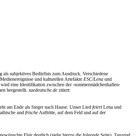
ug als subjektives Bedürfnis zum Ausdruck. Verschiedene
 Medienereignisse und kulturellen Artefakte
ESC/Lena
und
nz, wird eine Identifikation zwischen der ›sommermädchenhaften‹
n hergestellt.
suedeutsche.de
zitiert:
geht am Ende als Sieger nach Hause. Unser Lied
feiert
Lena und
mpathische und
frische
Auftritte, auf dem Feld und auf der
ewünschte Flair deutlich (siehe hierzu die folgende Seite). Tanzend