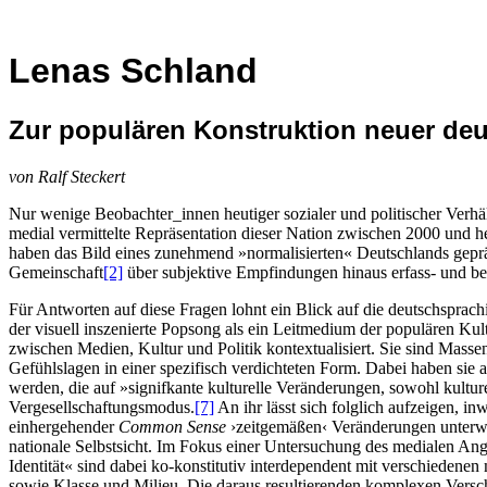
Lenas Schland
Zur populären Konstruktion neuer deut
von Ralf Steckert
Nur wenige Beobachter_innen heutiger sozialer und politischer Verhä
medial vermittelte Repräsentation dieser Nation zwischen 2000 und 
haben das Bild eines zunehmend »normalisierten« Deutschlands geprä
Gemeinschaft
[2]
über subjektive Empfindungen hinaus erfass- und be
Für Antworten auf diese Fragen lohnt ein Blick auf die deutschsprach
der visuell inszenierte Popsong als ein Leitmedium der populären Kult
zwischen Medien, Kultur und Politik kontextualisiert. Sie sind Mass
Gefühlslagen in einer spezifisch verdichteten Form. Dabei haben sie
werden, die auf »signifkante kulturelle Veränderungen, sowohl kulture
Vergesellschaftungsmodus.
[7]
An ihr lässt sich folglich aufzeigen, i
einhergehender
Common Sense
›zeitgemäßen‹ Veränderungen unterwor
nationale Selbstsicht. Im Fokus einer Untersuchung des medialen Ang
Identität« sind dabei ko-konstitutiv interdependent mit verschiedene
sowie Klasse und Milieu. Die daraus resultierenden komplexen Versc