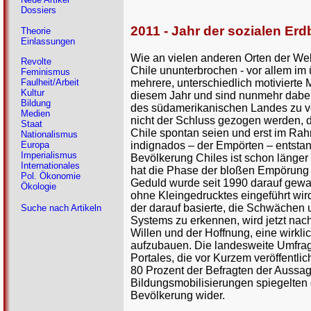
Dossiers
2011 - Jahr der sozialen Er
Theorie
Einlassungen
Wie an vielen anderen Orten der Welt
Revolte
Chile ununterbrochen - vor allem im
Feminismus
mehrere, unterschiedlich motivierte 
Faulheit/Arbeit
Kultur
diesem Jahr und sind nunmehr dabei,
Bildung
des südamerikanischen Landes zu ve
Medien
nicht der Schluss gezogen werden, 
Staat
Chile spontan seien und erst im Ra
Nationalismus
indignados – der Empörten – entstan
Europa
Imperialismus
Bevölkerung Chiles ist schon länge
Internationales
hat die Phase der bloßen Empörung be
Pol. Ökonomie
Geduld wurde seit 1990 darauf gewa
Ökologie
ohne Kleingedrucktes eingeführt wir
der darauf basierte, die Schwächen 
Suche nach Artikeln
Systems zu erkennen, wird jetzt nac
Willen und der Hoffnung, eine wirklic
aufzubauen. Die landesweite Umfra
Portales, die vor Kurzem veröffentlic
80 Prozent der Befragten der Aussa
Bildungsmobilisierungen spiegelten 
Bevölkerung wider.