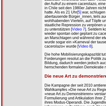
der Aufruf zu einem cacerolazo, eine 
in Chile seit den 1980er Jahren nic
hatte. Als es 21 Uhr
[5]
war, schlugen
abertausende Bürger_innen, teils au
wohlhabenden Vierteln, auf Töpfe u
staatliche Repression zu verpönen
zu unterstützen [
Video 7
]. Seitdem 
wieder spontan oder geplant zu cace
an Marschtagen und während der etwa
wurde sogar ein »Karneval der tausen
cacerolazo« wurde [
Video 8
].
Die hohe Mobilisierungskapazität tut 
Forderungen resolut an die Politik z
Bildung, dadurch werden jedoch auch
herrschenden formalen Demokratie n
Die neue Art zu demonstrier
Die Kampagne der seit 2010 amtiere
Wahlkampfes »Die neue Art zu Regier
»neue Art zu Demonstrieren« verstan
Formulierung und Artikulation ihrer 
ihres Modus-Operandi. Die Jugendlic