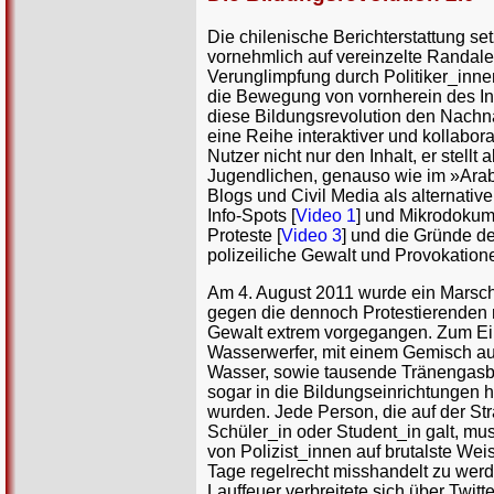
Die chilenische Berichterstattung se
vornehmlich auf vereinzelte Randale
Verunglimpfung durch Politiker_inne
die Bewegung von vornherein des Int
diese Bildungsrevolution den Nachna
eine Reihe interaktiver und kollabor
Nutzer nicht nur den Inhalt, er stellt
Jugendlichen, genauso wie im »Arabi
Blogs und Civil Media als alternativ
Info-Spots [
Video 1
] und Mikrodokume
Proteste [
Video 3
] und die Gründe d
polizeiliche Gewalt und Provokatione
Am 4. August 2011 wurde ein Marsch
gegen die dennoch Protestierenden m
Gewalt extrem vorgegangen. Zum E
Wasserwerfer, mit einem Gemisch a
Wasser, sowie tausende Tränengasbo
sogar in die Bildungseinrichtungen h
wurden. Jede Person, die auf der Str
Schüler_in oder Student_in galt, mu
von Polizist_innen auf brutalste Wei
Tage regelrecht misshandelt zu werd
Lauffeuer verbreitete sich über Twit