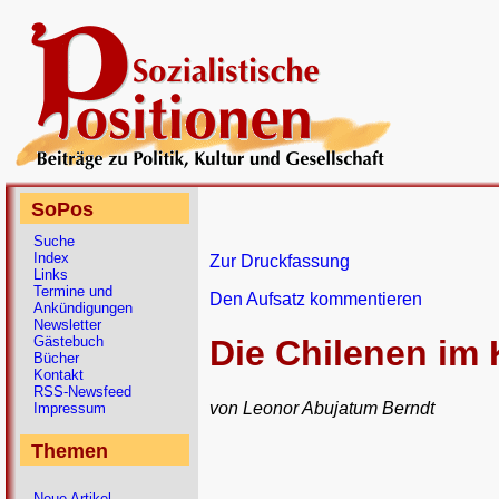
SoPos
Suche
Index
Zur Druckfassung
Links
Termine und
Den Aufsatz kommentieren
Ankündigungen
Newsletter
Gästebuch
Die Chilenen im 
Bücher
Kontakt
RSS-Newsfeed
von Leonor Abujatum Berndt
Impressum
Themen
Neue Artikel