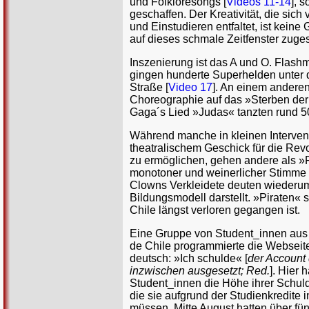
und Folkloresongs [
Videos 11-14
], 
geschaffen. Der Kreativität, die sic
und Einstudieren entfaltet, ist keine 
auf dieses schmale Zeitfenster zuges
Inszenierung ist das A und O. Flash
gingen hunderte Superhelden unter d
Straße [
Video 17
]. An einem andere
Choreographie auf das »Sterben der 
Gaga´s Lied »Judas« tanzten rund 5
Während manche in kleinen Interventi
theatralischem Geschick für die Revo
zu ermöglichen, gehen andere als »P
monotoner und weinerlicher Stimme »N
Clowns Verkleidete deuten wiederum 
Bildungsmodell darstellt. »Piraten«
Chile längst verloren gegangen ist.
Eine Gruppe von Student_innen aus
de Chile programmierte die Websei
deutsch: »Ich schulde« [
der Account 
inzwischen ausgesetzt; Red.
]. Hier
Student_innen die Höhe ihrer Schuld
die sie aufgrund der Studienkredite
müssen. Mitte August hatten über fü