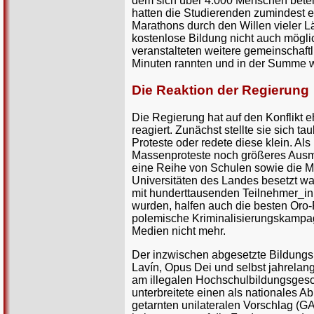
dem sich über 4.000 Menschen betei
hatten die Studierenden zumindest e
Marathons durch den Willen vieler Lä
kostenlose Bildung nicht auch mögl
veranstalteten weitere gemeinschaftli
Minuten rannten und in der Summe 
Die Reaktion der Regierung
Die Regierung hat auf den Konflikt 
reagiert. Zunächst stellte sie sich tau
Proteste oder redete diese klein. Al
Massenproteste noch größeres Au
eine Reihe von Schulen sowie die M
Universitäten des Landes besetzt w
mit hunderttausenden Teilnehmer_in
wurden, halfen auch die besten Oro
polemische Kriminalisierungskampa
Medien nicht mehr.
Der inzwischen abgesetzte Bildungs
Lavín, Opus Dei und selbst jahrelan
am illegalen Hochschulbildungsgeschä
unterbreitete einen als nationales
getarnten unilateralen Vorschlag (G