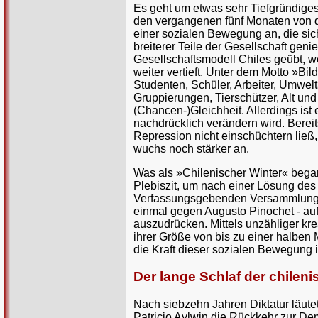
Es geht um etwas sehr Tiefgründiges,
den vergangenen fünf Monaten von d
einer sozialen Bewegung an, die sic
breiterer Teile der Gesellschaft gen
Gesellschaftsmodell Chiles geübt,
weiter vertieft. Unter dem Motto »Bi
Studenten, Schüler, Arbeiter, Umwelt
Gruppierungen, Tierschützer, Alt un
(Chancen-)Gleichheit. Allerdings is
nachdrücklich verändern wird. Berei
Repression nicht einschüchtern ließ,
wuchs noch stärker an.
Was als »Chilenischer Winter« begann
Plebiszit, um nach einer Lösung des 
Verfassungsgebenden Versammlung - 
einmal gegen Augusto Pinochet - auf
auszudrücken. Mittels unzähliger kr
ihrer Größe von bis zu einer halben 
die Kraft dieser sozialen Bewegung i
Der lange Schlaf der chilen
Nach siebzehn Jahren Diktatur läute
Patricio Aylwin die Rückkehr zur De