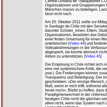
Central Unitaria de Trabajadores C
Organisationen und Gruppierungen h
Märschen massiv zu beteiligen. La
lässt nicht nach.
Am 20. Oktober 2011 sollte zur Mit
in Santiago de Chile mit den Senato
darunter Schüler_innen, Eltern, Stu
Organisationen, besetzten das Gebä
einer festen Umarmung für einen Mo
unterbrechen [
Video 44
] und forder
Volksabstimmungen in die Verfassun
abgesperrt, sie konnte dennoch nich
Aktion zu unterstützen. [
Video 45
]
Die Empörung in Chile richtet sich 
eine viel systemischere Kritik, die v
usw.). Die Forderungen können zusa
Transparenz und Beteiligung. Der iri
geschrieben: »Der einzige Mensch, d
Maß, wenn er mich trifft, während a
heute noch«. Bleibt zu hoffen, dass
Paradigmenwechsel in der chilenisch
heutigen Chile nicht die gleichen se
allem nicht, wenn das System nach ü