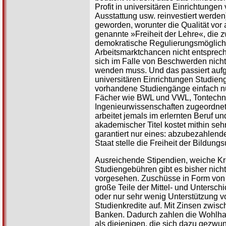
Profit in universitären Einrichtunge
Ausstattung usw. reinvestiert werden
geworden, worunter die Qualität vor al
genannte »Freiheit der Lehre«, die zw
demokratische Regulierungsmöglichk
Arbeitsmarktchancen nicht entsprech
sich im Falle von Beschwerden nicht
wenden muss. Und das passiert aufg
universitären Einrichtungen Studien
vorhandene Studiengänge einfach nu
Fächer wie BWL und VWL, Tontechni
Ingenieurwissenschaften zugeordnet
arbeitet jemals im erlernten Beruf 
akademischer Titel kostet mithin sehr
garantiert nur eines: abzubezahlend
Staat stelle die Freiheit der Bildun
Ausreichende Stipendien, weiche Kre
Studiengebühren gibt es bisher nicht
vorgesehen. Zuschüsse in Form von V
große Teile der Mittel- und Untersch
oder nur sehr wenig Unterstützung vo
Studienkredite auf. Mit Zinsen zwisch
Banken. Dadurch zahlen die Wohlhabe
als diejenigen, die sich dazu gezwu