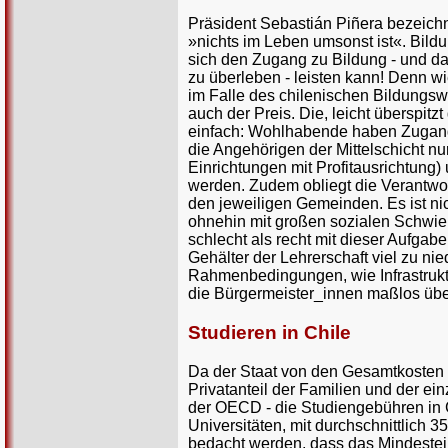
Präsident Sebastián Piñera bezeich
»nichts im Leben umsonst ist«. Bildu
sich den Zugang zu Bildung - und da
zu überleben - leisten kann! Denn w
im Falle des chilenischen Bildungswe
auch der Preis. Die, leicht überspit
einfach: Wohlhabende haben Zugang z
die Angehörigen der Mittelschicht nu
Einrichtungen mit Profitausrichtung)
werden. Zudem obliegt die Verantwor
den jeweiligen Gemeinden. Es ist ni
ohnehin mit großen sozialen Schwie
schlecht als recht mit dieser Aufga
Gehälter der Lehrerschaft viel zu ni
Rahmenbedingungen, wie Infrastruktu
die Bürgermeister_innen maßlos über
Studieren in Chile
Da der Staat von den Gesamtkosten im
Privatanteil der Familien und der ei
der OECD - die Studiengebühren in C
Universitäten, mit durchschnittlich
bedacht werden, dass das Mindestei