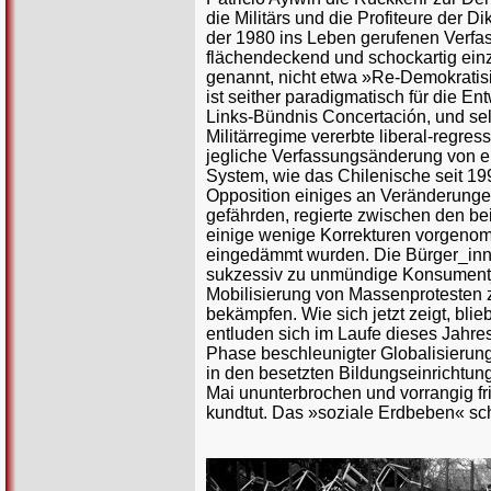
die Militärs und die Profiteure der Di
der 1980 ins Leben gerufenen Verfa
flächendeckend und schockartig einz
genannt, nicht etwa »Re-Demokratis
ist seither paradigmatisch für die E
Links-Bündnis Concertación, und sel
Militärregime vererbte liberal-regre
jegliche Verfassungsänderung von ei
System, wie das Chilenische seit 19
Opposition einiges an Veränderungen
gefährden, regierte zwischen den be
einige wenige Korrekturen vorgenom
eingedämmt wurden. Die Bürger_inne
sukzessiv zu unmündige Konsument_inn
Mobilisierung von Massenprotesten 
bekämpfen. Wie sich jetzt zeigt, bl
entluden sich im Laufe dieses Jahr
Phase beschleunigter Globalisierung 
in den besetzten Bildungseinrichtu
Mai ununterbrochen und vorrangig fr
kundtut. Das »soziale Erdbeben« sch