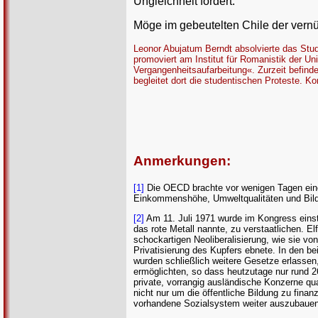
Ungleichheit fördert.
Möge im gebeutelten Chile der vernü
Leonor Abujatum Berndt absolvierte das Stu
promoviert am Institut für Romanistik der U
Vergangenheitsaufarbeitung«. Zurzeit befinde
begleitet dort die studentischen Proteste. Ko
Anmerkungen:
[1]
Die OECD brachte vor wenigen Tagen eine S
Einkommenshöhe, Umweltqualitäten und Bil
[2]
Am 11. Juli 1971 wurde im Kongress einst
das rote Metall nannte, zu verstaatlichen. E
schockartigen Neoliberalisierung, wie sie v
Privatisierung des Kupfers ebnete. In den b
wurden schließlich weitere Gesetze erlasse
ermöglichten, so dass heutzutage nur rund 2
private, vorrangig ausländische Konzerne qu
nicht nur um die öffentliche Bildung zu fi
vorhandene Sozialsystem weiter auszubauen