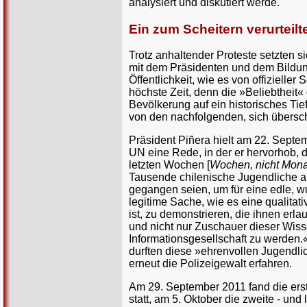
analysiert und diskutiert werde.
Ein zum Scheitern verurteil
Trotz anhaltender Proteste setzten 
mit dem Präsidenten und dem Bildun
Öffentlichkeit, wie es von offiziell
höchste Zeit, denn die »Beliebthei
Bevölkerung auf ein historisches Ti
von den nachfolgenden, sich übersch
Präsident Piñera hielt am 22. Septe
UN eine Rede, in der er hervorhob, 
letzten Wochen [
Wochen, nicht Mona
Tausende chilenische Jugendliche a
gegangen seien, um für eine edle, w
legitime Sache, wie es eine qualitativ
ist, zu demonstrieren, die ihnen erla
und nicht nur Zuschauer dieser Wis
Informationsgesellschaft zu werden.
durften diese »ehrenvollen Jugendl
erneut die Polizeigewalt erfahren.
Am 29. September 2011 fand die ers
statt, am 5. Oktober die zweite - und 