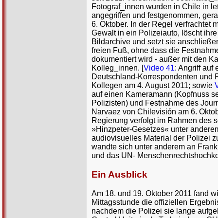
Fotograf_innen wurden in Chile in let
angegriffen und festgenommen, gera
6. Oktober. In der Regel verfrachtet m
Gewalt in ein Polizeiauto, löscht ihr
Bildarchive und setzt sie anschließe
freien Fuß, ohne dass die Festnahm
dokumentiert wird - außer mit den K
Kolleg_innen. [
Video 41
: Angriff auf
Deutschland-Korrespondenten und 
Kollegen am 4. August 2011; sowie
auf einen Kameramann (Kopfnuss se
Polizisten) und Festnahme des Journ
Narvaez von Chilevisión am 6. Oktob
Regierung verfolgt im Rahmen des 
»Hinzpeter-Gesetzes« unter anderem 
audiovisuelles Material der Polizei 
wandte sich unter anderem an Frank
und das UN- Menschenrechtshochko
Ein Ausblick
Am 18. und 19. Oktober 2011 fand wi
Mittagsstunde die offiziellen Ergebn
nachdem die Polizei sie lange aufgeh