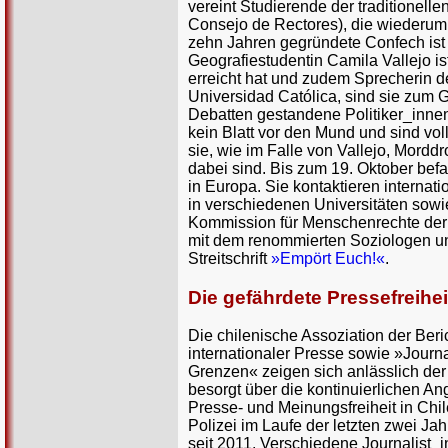
vereint Studierende der traditionell
Consejo de Rectores), die wiederum 
zehn Jahren gegründete Confech ist 
Geografiestudentin Camila Vallejo is
erreicht hat und zudem Sprecherin d
Universidad Católica, sind sie zum 
Debatten gestandene Politiker_inne
kein Blatt vor den Mund und sind vo
sie, wie im Falle von Vallejo, Mor
dabei sind. Bis zum 19. Oktober bef
in Europa. Sie kontaktieren interna
in verschiedenen Universitäten sowi
Kommission für Menschenrechte der
mit dem renommierten Soziologen un
Streitschrift
»Empört Euch!«
.
Die gefährdete Pressefreihei
Die chilenische Assoziation der Beri
internationaler Presse sowie »Journ
Grenzen« zeigen sich anlässlich der
besorgt über die kontinuierlichen Angr
Presse- und Meinungsfreiheit in Chil
Polizei im Laufe der letzten zwei J
seit 2011. Verschiedene Journalist_