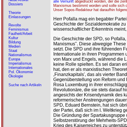
alle Vernunft
abgedruckt worden, der die zen
Dossiers
Marxismus bestimmt worden und solle sich da
Unser Sopos-Redakteur hat daraufhin folgend
Theorie
Einlassungen
Herr Pofalla mag ein begabter Parte
Geschichte der Sozialdemokratie zu e
Revolte
wissenschaftlicher Erkenntnis meint
Feminismus
Faulheit/Arbeit
Kultur
Die Geschichte der SPD, so Pofalla,
Bildung
Marxismus". Diese abwegige These is
Medien
setzt. Die SPD und ihre führenden F
Staat
Internationale in ihren Programmen 
Nationalismus
von Marx und Engels, während die L
Europa
Imperialismus
keine Rolle spielten. Es sei daran e
Internationales
hat, den er als marxistischen Theore
Pol. Ökonomie
‚Finanzkapitals', das als vierter Ban
Ökologie
Gegenüberstellung von Reform und R
Rosa Luxemburg in ihrer einschlägig
Suche nach Artikeln
Revolutionäre, die sie stets darauf 
angesichts der Krisendynamik des ka
reformerischer Anstrengungen dauerh
SPD, Eduard Bernstein, hat sich übr
der Partei, daß sich im I. Weltkrie
Die Gründung der Spartakusgruppe u
Selbstzerstörung der Mehrheits-SPD 
Krieg des Kaiserreiches zu unterst