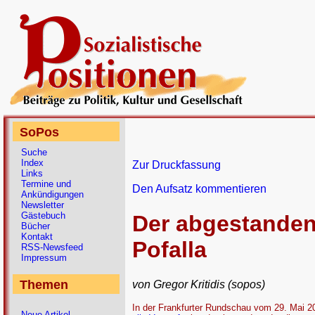
SoPos
Suche
Index
Zur Druckfassung
Links
Termine und
Den Aufsatz kommentieren
Ankündigungen
Newsletter
Gästebuch
Der abgestanden
Bücher
Kontakt
Pofalla
RSS-Newsfeed
Impressum
Themen
von Gregor Kritidis (sopos)
In der Frankfurter Rundschau vom 29. Mai 20
Neue Artikel