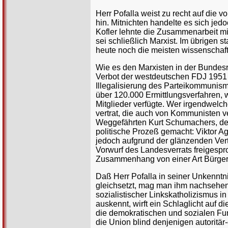
Herr Pofalla weist zu recht auf die 
hin. Mitnichten handelte es sich jed
Kofler lehnte die Zusammenarbeit mit
sei schließlich Marxist. Im übrigen 
heute noch die meisten wissenschaft
Wie es den Marxisten in der Bundesr
Verbot der westdeutschen FDJ 1951 
Illegalisierung des Parteikommunismu
über 120.000 Ermittlungsverfahren, 
Mitglieder verfügte. Wer irgendwelc
vertrat, die auch von Kommunisten v
Weggefährten Kurt Schumachers, den P
politische Prozeß gemacht: Viktor Ag
jedoch aufgrund der glänzenden Ve
Vorwurf des Landesverrats freigesp
Zusammenhang von einer Art Bürgerk
Daß Herr Pofalla in seiner Unkennt
gleichsetzt, mag man ihm nachsehen.
sozialistischer Linkskatholizismus 
auskennt, wirft ein Schlaglicht auf 
die demokratischen und sozialen Fu
die Union blind denjenigen autoritär