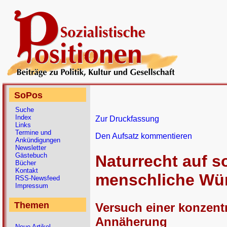
SoPos
Suche
Index
Zur Druckfassung
Links
Termine und
Den Aufsatz kommentieren
Ankündigungen
Newsletter
Gästebuch
Naturrecht auf s
Bücher
Kontakt
menschliche Wü
RSS-Newsfeed
Impressum
Themen
Versuch einer konzent
Annäherung
Neue Artikel