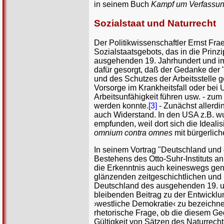
in seinem Buch
Kampf um Verfassun
Sozialstaat und Naturrecht
Der Politikwissenschaftler Ernst Frae
Sozialstaatsgebots, das in die Prin
ausgehenden 19. Jahrhundert und im 
dafür gesorgt, daß der Gedanke der 
und des Schutzes der Arbeitsstelle ge
Vorsorge im Krankheitsfall oder bei U
Arbeitsunfähigkeit führen usw. - zum
werden konnte.
[3]
- Zunächst allerdi
auch Widerstand. In den USA z.B. w
empfunden, weil dort sich die Ideali
omnium contra omnes
mit bürgerliche
In seinem Vortrag "Deutschland und 
Bestehens des Otto-Suhr-Instituts a
die Erkenntnis auch keineswegs gene
glänzenden zeitgeschichtlichen und 
Deutschland des ausgehenden 19. un
bleibenden Beitrag zu der Entwicklu
›westliche Demokratie‹ zu bezeichne
rhetorische Frage, ob die diesem Ge
Gültigkeit von Sätzen des Naturrec