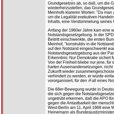
Grundgesetzes ab, so daß, um die G
wiederherzustellen, das Grundgesetz
Meinhofs klareren Worten: "Da man ab
um die Legalität exekutiven Handeln
Inhalts, eine Verstümmelung seines 
Anfang der 1960er Jahre kam eine we
Notstandsgesetzgebung. In der SPD 
Beitritt einschwenkte, die ersten Bu
Meinhof, "konstruktiv in die Notstand
auf den Notstand eingeschwenkt war,
Notstandsgesetzgebung aus der Part
Erkenntnis: Nur Demokratie sichert M
Von der Freiheit bliebe nur jene, für 
harten Auseinandersetzungen, nicht 
Zukunft wieder zusammengeschossen we
verhindert zu werden, er würde ein
vororganisiert, für den ›Fall eines No
Die 68er-Bewegung wurde in Deutsch
die sich gegen die Notstandsgesetze
ungetrübt erkennen, daß die APO für
gegen die Antastbarkeit der menschl
West-Berlin am 11. April 1968 eine 
Heinemann als Bundesjustizminister 