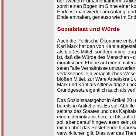
der zweiten Funtamentalnorm (Artikel
somit einen Bogen im Sinne einer ko
Ende ist man wieder am Anfang, und d
Ende enthalten, genauso wie im End
Sozialstaat und Würde
Auch die Politische Ökonomie entsche
Karl Marx hat den von Kant aufgeste
als bloßes Mittel, sondern immer zug
ist, daß die Würde des Menschen - di
moralischen Ebene auf einen materia
seien "alle Verhältnisse umzuwerfen,
verlassenes, ein verächtliches Wesen
bloßen Mittel, zur Ware Arbeitskraf
Marx und Kant als sittenwidrig zu 
Grundgesetz eigentlich auch als ver
Das Sozialstaatsgebot in Artikel 20
bereits in Artikel eins. Es soll Abh
seitens des Staates und des Kapitals
einem demokratischen, rechtstaatliche
soll aber darauf hingewiesen sein, d
mithin über das Bestehende hinauswei
verwirklichen gilt. Dies war das Th