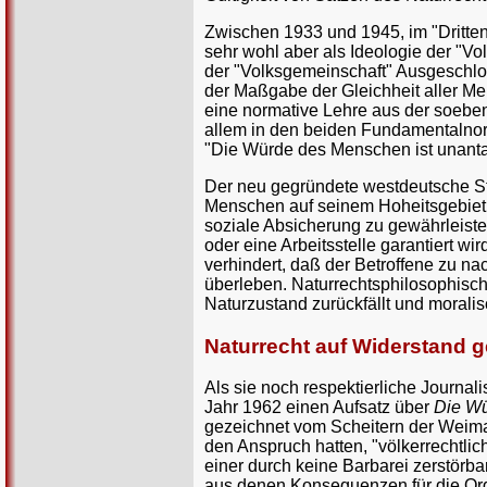
Zwischen 1933 und 1945, im "Dritten
sehr wohl aber als Ideologie der "Vo
der "Volksgemeinschaft" Ausgeschlo
der Maßgabe der Gleichheit aller M
eine normative Lehre aus der soeben
allem in den beiden Fundamentalnorm
"Die Würde des Menschen ist unanta
Der neu gegründete westdeutsche Sta
Menschen auf seinem Hoheitsgebiet 
soziale Absicherung zu gewährleiste
oder eine Arbeitsstelle garantiert wi
verhindert, daß der Betroffene zu 
überleben. Naturrechtsphilosophisch
Naturzustand zurückfällt und morali
Naturrecht auf Widerstand 
Als sie noch respektierliche Journali
Jahr 1962 einen Aufsatz über
Die W
gezeichnet vom Scheitern der Weimar
den Anspruch hatten, "völkerrechtlich
einer durch keine Barbarei zerstörba
aus denen Konsequenzen für die Org