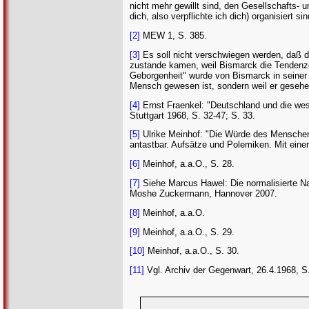
nicht mehr gewillt sind, den Gesellschafts- 
dich, also verpflichte ich dich) organisiert sin
[2]
MEW 1, S. 385.
[3]
Es soll nicht verschwiegen werden, daß d
zustande kamen, weil Bismarck die Tendenzen
Geborgenheit" wurde von Bismarck in seiner 
Mensch gewesen ist, sondern weil er gesehe
[4]
Ernst Fraenkel: "Deutschland und die west
Stuttgart 1968, S. 32-47; S. 33.
[5]
Ulrike Meinhof: "Die Würde des Menschen"
antastbar. Aufsätze und Polemiken. Mit ein
[6]
Meinhof, a.a.O., S. 28.
[7]
Siehe Marcus Hawel: Die normalisierte Na
Moshe Zuckermann, Hannover 2007.
[8]
Meinhof, a.a.O.
[9]
Meinhof, a.a.O., S. 29.
[10]
Meinhof, a.a.O., S. 30.
[11]
Vgl. Archiv der Gegenwart, 26.4.1968, S