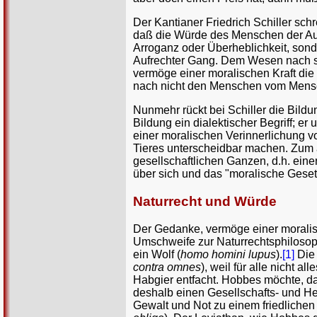
Der Kantianer Friedrich Schiller sch
daß die Würde des Menschen der Aus
Arroganz oder Überheblichkeit, sonde
Aufrechter Gang. Dem Wesen nach ste
vermöge einer moralischen Kraft di
nach nicht den Menschen vom Mens
Nunmehr rückt bei Schiller die Bildun
Bildung ein dialektischer Begriff; 
einer moralischen Verinnerlichung 
Tieres unterscheidbar machen. Zum 
gesellschaftlichen Ganzen, d.h. eine
über sich und das "moralische Geset
Naturrecht und Würde
Der Gedanke, vermöge einer moralisc
Umschweife zur Naturrechtsphiloso
ein Wolf (
homo homini lupus
).
[1]
Die 
contra omnes
), weil für alle nicht 
Habgier entfacht. Hobbes möchte, d
deshalb einen Gesellschafts- und Her
Gewalt und Not zu einem friedlichen 