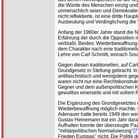
die Würde des Menschen einzig und a
unmenschlich seien und Demokratie 
nicht reflektierte, ist eine dritte H
Ausbeutung und Verdinglichung die
Anfang der 1960er Jahre stand die 
Erfahrung der durch die Opposition 
verblaßt. Beides: Wiederbewaffnun
dem Charakter nach eine traditione
Lehre von Carl Schmitt, wonach Souv
Gegen diesen traditionellen, auf Ca
Grundgesetz in Stellung gebracht. In 
antifaschistisch und wenigstens geg
waren nicht nur eine Rechtskonstruk
Gegner und dem außenpolitischen Kont
gewaltlos einerseits und mit vollem
Die Ergänzung des Grundgesetztes u
Wiederbewaffnung möglich machte, 
Adenauer hatte bereits 1949 den wes
Gustav Heinemann trat ein Jahr dara
Aufhalten konnte der überzeugte Paz
"militärpolitischen Normalisierung"
[7
Frieden Europas" nicht. Die Politi