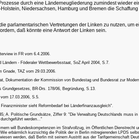
 Prozesse durch eine Länderneugliederung zumindest wieder ei
ig-Holstein, Niedersachsen, Hamburg und Bremen die Schaffung
 die parlamentarischen Vertretungen der Linken zu nutzen, um e
rdern, daß könnte eine Antwort der Linken sein.
terview in FR vom 6.4.2006.
Ländern - Föderaler Wettbewerbsstaat, SoZ April 2004, S.7.
um Gnade, TAZ vom 29.03.2006.
t, Dokumentation der Kommission von Bundestag und Bundesrat zur Moderni
s Grundgesetzes, BR-Drs. 178/06, Begründung, S.13.
 vom 17.03.2006, S.5.
nanzminister sieht Reformbedarf bei Länderfinanzausgleich".
. Politische Grundsätze, Ziffer 9: "Die Verwaltung Deutschlands muss in Ric
 durchgeführt werden..."
ern will Bundeskompetenzen im Strafvollzug, im Öffentlichen Dienstrecht un
ie erbärmlich kurzsichtig die Politik der in Berlin mitregierenden LPDS selb
wiesen werden, daß Berlin mit seinem Austritt aus der Tarifgemeinschaft Deut