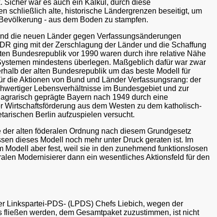
 Sicher war es auch ein Kalkül, durch diese
n schließlich alte, historische Ländergrenzen beseitigt, um
 Bevölkerung - aus dem Boden zu stampfen.
t und die neuen Länder gegen Verfassungsänderungen
 DDR ging mit der Zerschlagung der Länder und die Schaffung
ten Bundesrepublik vor 1990 waren durch ihre relative Nähe
en Systemen mindestens überlegen. Maßgeblich dafür war zwar
erhalb der alten Bundesrepublik um das beste Modell für
ür die Aktionen von Bund und Länder Verfassungsrang: der
chwertiger Lebensverhältnisse im Bundesgebiet und zur
s agrarisch geprägte Bayern nach 1949 durch eine
er Wirtschaftsförderung aus dem Westen zu dem katholisch-
arischen Berlin aufzuspielen versucht.
de der alten föderalen Ordnung nach diesem Grundgesetz
ssen dieses Modell noch mehr unter Druck geraten ist. Im
sem Modell aber fest, weil sie in den zunehmend funktionslosen
alen Modernisierer dann ein wesentliches Aktionsfeld für den
liner Linkspartei-PDS- (LPDS) Chefs Liebich, wegen der
ns fließen werden, dem Gesamtpaket zuzustimmen, ist nicht