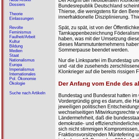
Der Angriff der neoliberalen Klonkr
Dossiers
Bundesrepublik Deutschland scheint
Thierse, die wenigstens für den Bere
Theorie
innerfraktionelle Disziplinierung. Thi
Einlassungen
Spät, zu spät, ist von der Öffentlich
Revolte
Feminismus
Tarnkappenbezeichnung Föderalismusr
Faulheit/Arbeit
haben, was mit der Umsetzung dieses
Kultur
dieses Mammutunternehmens haben 
Bildung
Sommerpause beendet werden.
Medien
Staat
Nur die Linkspartei im Bundestag un
Nationalismus
Europa
und -rat die zusehends zerschlissen
Imperialismus
Klonkrieger auf die bereits rissige
Internationales
Pol. Ökonomie
Der Anfang vom Ende des al
Ökologie
Suche nach Artikeln
Bundestag und Bundesrat hatten im 
Vordergründig ging es darum, die H
jeweiligen politischen Entscheidun
wechselseitigen Mitwirkungsrechte 
Ländermehrheit, daß die bundesstaa
demokratie- und effizienzhinderlich
sich nicht stimmigen Kompromissen, b
Fraktionsvorsitzenden Müntefering u