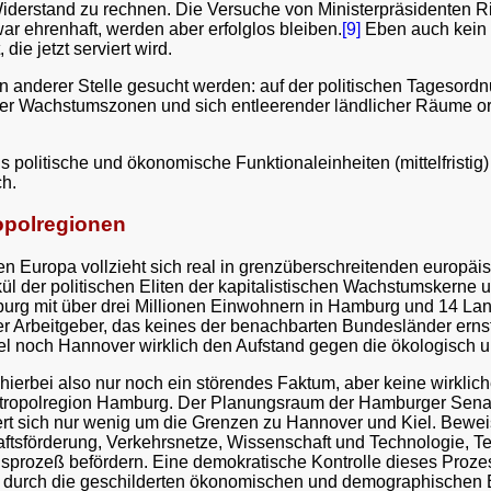
iderstand zu rechnen. Die Versuche von Ministerpräsidenten R
 ehrenhaft, werden aber erfolglos bleiben.
[9]
Eben auch kein J
ie jetzt serviert wird.
n anderer Stelle gesucht werden: auf der politischen Tagesord
er Wachstumszonen und sich entleerender ländlicher Räume or
 politische und ökonomische Funktionaleinheiten (mittelfristi
h.
ropolregionen
en Europa vollzieht sich real in grenzüberschreitenden europ
ül der politischen Eliten der kapitalistischen Wachstumskerne
urg mit über drei Millionen Einwohnern in Hamburg und 14 Lan
er Arbeitgeber, das keines der benachbarten Bundesländer ern
l noch Hannover wirklich den Aufstand gegen die ökologisch u
hierbei also nur noch ein störendes Faktum, aber keine wirklich
etropolregion Hamburg. Der Planungsraum der Hamburger Senat
hert sich nur wenig um die Grenzen zu Hannover und Kiel. Bewei
haftsförderung, Verkehrsnetze, Wissenschaft und Technologie, T
prozeß befördern. Eine demokratische Kontrolle dieses Prozesses
ät durch die geschilderten ökonomischen und demographischen E