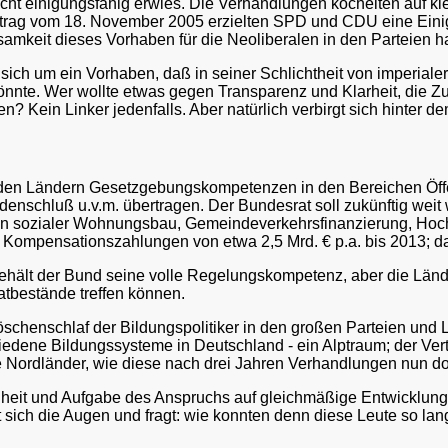
cht einigungsfähig erwies. Die Verhandlungen köchelten auf k
trag vom 18. November 2005 erzielten SPD und CDU eine Einig
amkeit dieses Vorhaben für die Neoliberalen in den Parteien ha
 sich um ein Vorhaben, daß in seiner Schlichtheit von imperial
könnte. Wer wollte etwas gegen Transparenz und Klarheit, die 
n? Kein Linker jedenfalls. Aber natürlich verbirgt sich hinter
den Ländern Gesetzgebungskompetenzen in den Bereichen Öffen
denschluß u.v.m. übertragen. Der Bundesrat soll zukünftig we
n sozialer Wohnungsbau, Gemeindeverkehrsfinanzierung, Hoc
Kompensationszahlungen von etwa 2,5 Mrd. € p.a. bis 2013; da
ehält der Bund seine volle Regelungskompetenz, aber die Län
bestände treffen können.
öschenschlaf der Bildungspolitiker in den großen Parteien und 
dene Bildungssysteme in Deutschland - ein Alptraum; der Vert
ie Nordländer, wie diese nach drei Jahren Verhandlungen nun d
chheit und Aufgabe des Anspruchs auf gleichmäßige Entwicklung
 sich die Augen und fragt: wie konnten denn diese Leute so lang