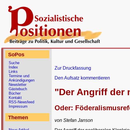
SoPos
Suche
Index
Zur Druckfassung
Links
Termine und
Den Aufsatz kommentieren
Ankündigungen
Newsletter
Gästebuch
"Der Angriff der
Bücher
Kontakt
RSS-Newsfeed
Oder: Föderalismusrefo
Impressum
Themen
von Stefan Janson
Neue Artikel