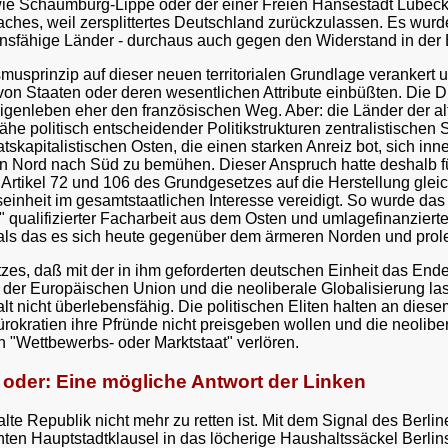
 wie Schaumburg-Lippe oder der einer Freien Hansestadt Lübeck.
aches, weil zersplittertes Deutschland zurückzulassen. Es wurde
ensfähige Länder - durchaus auch gegen den Widerstand in der
musprinzip auf dieser neuen territorialen Grundlage veranker
ät von Staaten oder deren wesentlichen Attribute einbüßten. Die
genleben eher den französischen Weg. Aber: die Länder der al
ähe politisch entscheidender Politikstrukturen zentralistisch
kapitalistischen Osten, die einen starken Anreiz bot, sich inn
on Nord nach Süd zu bemühen. Dieser Anspruch hatte deshalb f
Artikel 72 und 106 des Grundgesetzes auf die Herstellung glei
einheit im gesamtstaatlichen Interesse vereidigt. So wurde da
" qualifizierter Facharbeit aus dem Osten und umlagefinanziert
als das es sich heute gegenüber dem ärmeren Norden und prolet
tzes, daß mit der in ihm geforderten deutschen Einheit das En
t der Europäischen Union und die neoliberale Globalisierung la
alt nicht überlebensfähig. Die politischen Eliten halten an die
okratien ihre Pfründe nicht preisgeben wollen und die neoliber
n "Wettbewerbs- oder Marktstaat" verlören.
r oder: Eine mögliche Antwort der Linken
 alte Republik nicht mehr zu retten ist. Mit dem Signal des Ber
nten Hauptstadtklausel in das löcherige Haushaltssäckel Berli