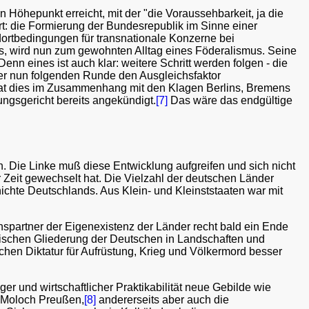
 Höhepunkt erreicht, mit der "die Voraussehbarkeit, ja die
rt: die Formierung der Bundesrepublik im Sinne einer
ortbedingungen für transnationale Konzerne bei
ns, wird nun zum gewohnten Alltag eines Föderalismus. Seine
nn eines ist auch klar: weitere Schritt werden folgen - die
r nun folgenden Runde den Ausgleichsfaktor
 hat dies im Zusammenhang mit den Klagen Berlins, Bremens
gsgericht bereits angekündigt.
[7]
Das wäre das endgültige
. Die Linke muß diese Entwicklung aufgreifen und sich nicht
er Zeit gewechselt hat. Die Vielzahl der deutschen Länder
ichte Deutschlands. Aus Klein- und Kleinststaaten war mit
nspartner der Eigenexistenz der Länder recht bald ein Ende
torischen Gliederung der Deutschen in Landschaften und
schen Diktatur für Aufrüstung, Krieg und Völkermord besser
 und wirtschaftlicher Praktikabilität neue Gebilde wie
n Moloch Preußen,
[8]
andererseits aber auch die