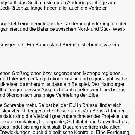
ingstorff, das Schlimmste durch Änderungsanträge am
edi-Ritter: zu lange haben alle, auch die Vertreter
nung steht eine demokratische Länderneugliederung, die den
ganisiert und die Balance zwischen Nord- und Süd-, West-
g) ausgedient. Ein Bundesland Bremen ist ebenso wie ein
äischen Großregionen bzw. sogenannten Metropolregionen.
 und Unternehmer längst ökonomische und regionalpolitische
dkreisen drumherum ist dafür ein Beispiel. Der Hamburger
sthaft gegen dessen Ansprüche aufzutreten wagt, höchstens
nd ökonomisch unsinnige Vertriefung der Elbe.
e Schranke mehr. Selbst bei der EU in Brüssel findet sich
skanzlei ist der gesamte Ostseeraum. Von Beusts Flächen-,
s dafür sind die Vielzahl grenzüberschreitender Projekte und
elekommunikation, Hafenpolitik, Schiffahrt und Umweltschutz,
 findet bislang nicht statt. Dadurch verlieren die alten
ntwicklungen, auch die politische Kontrolle. Eine Forderung