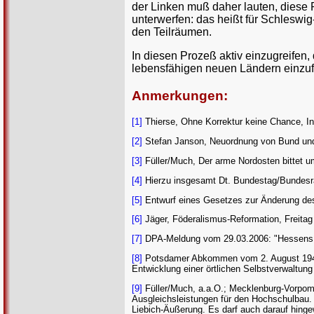
der Linken muß daher lauten, diese
unterwerfen: das heißt für Schlesw
den Teilräumen.
In diesen Prozeß aktiv einzugreifen,
lebensfähigen neuen Ländern einzufo
Anmerkungen:
[1]
Thierse, Ohne Korrektur keine Chance, In
[2]
Stefan Janson, Neuordnung von Bund und 
[3]
Füller/Much, Der arme Nordosten bittet 
[4]
Hierzu insgesamt Dt. Bundestag/Bundesra
[5]
Entwurf eines Gesetzes zur Änderung de
[6]
Jäger, Föderalismus-Reformation, Freitag
[7]
DPA-Meldung vom 29.03.2006: "Hessens Fi
[8]
Potsdamer Abkommen vom 2. August 1945; A
Entwicklung einer örtlichen Selbstverwaltung
[9]
Füller/Much, a.a.O.; Mecklenburg-Vorpomm
Ausgleichsleistungen für den Hochschulbau. W
Liebich-Äußerung. Es darf auch darauf hinge