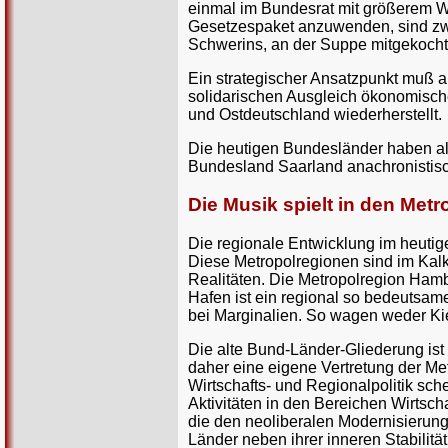
einmal im Bundesrat mit größerem W
Gesetzespaket anzuwenden, sind zwar
Schwerins, an der Suppe mitgekocht, d
Ein strategischer Ansatzpunkt muß a
solidarischen Ausgleich ökonomisch
und Ostdeutschland wiederherstellt.
Die heutigen Bundesländer haben als
Bundesland Saarland anachronistisc
Die Musik spielt in den Met
Die regionale Entwicklung im heutig
Diese Metropolregionen sind im Kalk
Realitäten. Die Metropolregion Hamb
Hafen ist ein regional so bedeutsam
bei Marginalien. So wagen weder Kie
Die alte Bund-Länder-Gliederung ist 
daher eine eigene Vertretung der M
Wirtschafts- und Regionalpolitik sc
Aktivitäten in den Bereichen Wirtsc
die den neoliberalen Modernisierungs
Länder neben ihrer inneren Stabilit