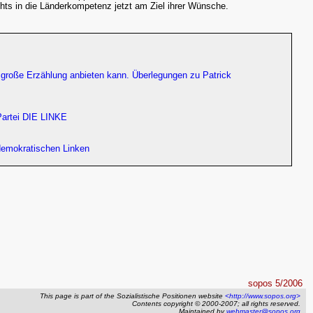
hts in die Länderkompetenz jetzt am Ziel ihrer Wünsche.
e große Erzählung anbieten kann. Überlegungen zu Patrick
 Partei DIE LINKE
r demokratischen Linken
sopos 5/2006
This page is part of the Sozialistische Positionen website
<http://www.sopos.org>
Contents copyright © 2000-2007; all rights reserved.
Maintained by
webmaster@sopos.org