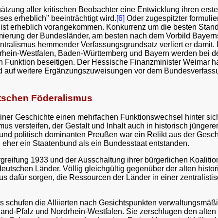
zung aller kritischen Beobachter eine Entwicklung ihren ersten
ses erheblich" beeinträchtigt wird.
[6]
Oder zugespitzter formulie
ist erheblich vorangekommen. Konkurrenz um die besten Stand
Formierung der Bundesländer, am besten nach dem Vorbild Bayer
entralismus hemmender Verfassungsgrundsatz verliert er damit. De
rhein-Westfalen, Baden-Württemberg und Bayern werden bei de
ten Funktion beseitigen. Der Hessische Finanzminister Weimar
 auf weitere Ergänzungszuweisungen vor dem Bundesverfassun
tschen Föderalismus
iner Geschichte einen mehrfachen Funktionswechsel hinter sich
mus versteifen, der Gestalt und Inhalt auch in historisch jünger
 und politisch dominanten Preußen war ein Relikt aus der Gesch
 eher ein Staatenbund als ein Bundesstaat entstanden.
greifung 1933 und der Ausschaltung ihrer bürgerlichen Koalitio
 deutschen Länder. Völlig gleichgültig gegenüber der alten his
mus dafür sorgen, die Ressourcen der Länder in einer zentralisti
schufen die Alliierten nach Gesichtspunkten verwaltungsmäßiger
nd-Pfalz und Nordrhein-Westfalen. Sie zerschlugen den alte