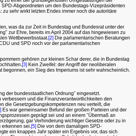
Zug zu einer der grundlegendsten Umgestaltungen der
 von SPD-Abgeordneten um den Bundestags-Vizepräsidenten
 zu sehr wirkt letzten Endes immer noch die autoritäre
orden, was da zur Zeit in Bundestag und Bundesrat unter der
g" zur Ehre, bereits im April 2004 auf das hingewiesen zu
alen Wettbewerbsstaat.
[2]
Die parlamentarischen Beratungen
CDU und SPD noch vor der parlamentarischen
orpommern gehören zur kleinen Schar derer, die in Bundestag
ochhalten.
[3]
Kein Zweifel: der Angriff der neoliberalen
t begonnen, ein Sieg des Imperiums ist sehr wahrscheinlich.
g der bundesstaatlichen Ordnung" eingesetzt.
 verbessern und die Finanzverantwortlichkeiten den
en die Gesetzgebungskompetenzen neu verteilt, die
]
Es war gemeinsamer Befund der großen Parteien und der
ungsprozessen geprägt sei und an einem "Übermaß an
erzögerung, gar Verhinderung wichtiger Gesetze oder zu in
u erkennen sei.
[5]
Die von dem damaligen SPD-
gte ein knappes Jahr später ein Ergebnis vor, das sich