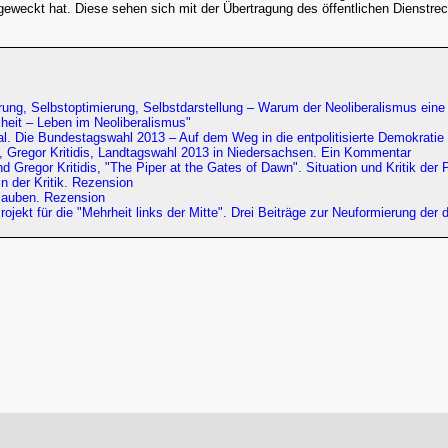
eweckt hat. Diese sehen sich mit der Übertragung des öffentlichen Dienstrec
rung, Selbstoptimierung, Selbstdarstellung – Warum der Neoliberalismus ein
iheit – Leben im Neoliberalismus"
ual. Die Bundestagswahl 2013 – Auf dem Weg in die entpolitisierte Demokratie
, Gregor Kritidis, Landtagswahl 2013 in Niedersachsen. Ein Kommentar
 Gregor Kritidis, "The Piper at the Gates of Dawn". Situation und Kritik der
in der Kritik. Rezension
Glauben. Rezension
rojekt für die "Mehrheit links der Mitte". Drei Beiträge zur Neuformierung de