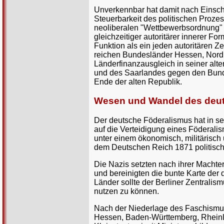
Unverkennbar hat damit nach Einschät
Steuerbarkeit des politischen Prozes
neoliberalen "Wettbewerbsordnung" 
gleichzeitiger autoritärer innerer 
Funktion als ein jeden autoritären Z
reichen Bundesländer Hessen, Nord
Länderfinanzausgleich in seiner al
und des Saarlandes gegen den Bund
Ende der alten Republik.
Wesen und Wandel des deu
Der deutsche Föderalismus hat in se
auf die Verteidigung eines Föderalis
unter einem ökonomisch, militärisch
dem Deutschen Reich 1871 politisch
Die Nazis setzten nach ihrer Machter
und bereinigten die bunte Karte der
Länder sollte der Berliner Zentralis
nutzen zu können.
Nach der Niederlage des Faschismus 
Hessen, Baden-Württemberg, Rheinla