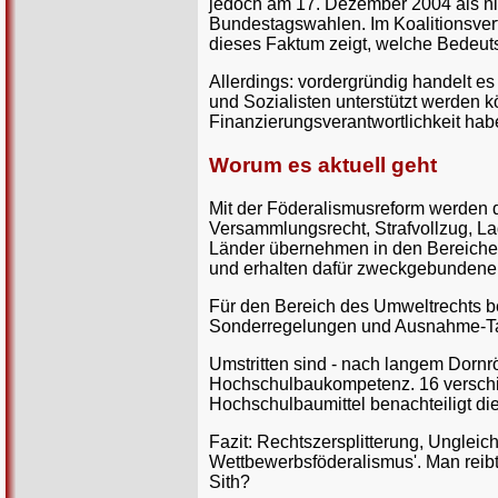
jedoch am 17. Dezember 2004 als ni
Bundestagswahlen. Im Koalitionsver
dieses Faktum zeigt, welche Bedeuts
Allerdings: vordergründig handelt es
und Sozialisten unterstützt werden 
Finanzierungsverantwortlichkeit habe
Worum es aktuell geht
Mit der Föderalismusreform werden 
Versammlungsrecht, Strafvollzug, La
Länder übernehmen in den Bereiche
und erhalten dafür zweckgebundene 
Für den Bereich des Umweltrechts b
Sonderregelungen und Ausnahme-Tat
Umstritten sind - nach langem Dornr
Hochschulbaukompetenz. 16 verschie
Hochschulbaumittel benachteiligt d
Fazit: Rechtszersplitterung, Unglei
Wettbewerbsföderalismus'. Man reibt
Sith?