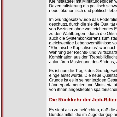
Kleinstaaterei mit Miniaturgebilden
Dezentralisierung ein politisch schw
neue, ökonomisch und politisch leb
Im Grundgesetz wurde das Föderalis
geschützt, durch die sie die Qualit
von Bezirken ohne weitreichendes Ei
zu den Wahlbürgern, durch die Ortsn
auch die Systemkonkurrenz zum staats
gleichwertige Lebensverhältnisse v
"Rheinische Kapitalismus" war nach 
Wahrung der Rechts- und Wirtschafts
Kombination aus der "Republikflucht
autoritären Musterland des Südens, 
Es ist nun die Tragik des Grundgese
eingeläutet wurde. Die neue Qualitä
Grunde ist es in seiner jetzigen Gest
Länderparlamenten und Ministerialbür
von ihnen angestrebten spalterische
Die Rückkehr der Jedi-Ritte
Es steht also zu befürchten, daß die
Bundesmittel, die im Zuge der gepla