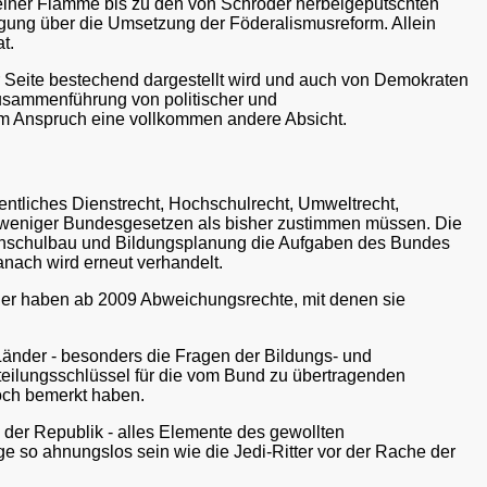
leiner Flamme bis zu den von Schröder herbeigeputschten
ung über die Umsetzung der Föderalismusreform. Allein
t.
er Seite bestechend dargestellt wird und auch von Demokraten
Zusammenführung von politischer und
 dem Anspruch eine vollkommen andere Absicht.
tliches Dienstrecht, Hochschulrecht, Umweltrecht,
it weniger Bundesgesetzen als bisher zustimmen müssen. Die
hschulbau und Bildungsplanung die Aufgaben des Bundes
nach wird erneut verhandelt.
der haben ab 2009 Abweichungsrechte, mit denen sie
Länder - besonders die Fragen der Bildungs- und
eilungsschlüssel für die vom Bund zu übertragenden
och bemerkt haben.
 der Republik - alles Elemente des gewollten
e so ahnungslos sein wie die Jedi-Ritter vor der Rache der