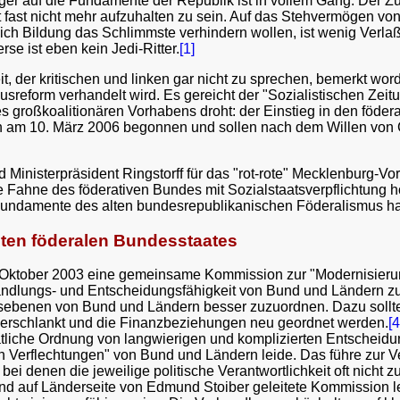
ieger auf die Fundamente der Republik ist in vollem Gang. Der 
 fast nicht mehr aufzuhalten zu sein. Auf das Stehvermögen
ich Bildung das Schlimmste verhindern wollen, ist wenig Verlaß:
erse ist eben kein Jedi-Ritter.
[1]
keit, der kritischen und linken gar nicht zu sprechen, bemerkt w
eform verhandelt wird. Es gereicht der "Sozialistischen Zeitun
 großkoalitionären Vorhabens droht: der Einstieg in den föder
am 10. März 2006 begonnen und sollen nach dem Willen von 
d Ministerpräsident Ringstorff für das "rot-rote" Mecklenburg-V
e Fahne des föderativen Bundes mit Sozialstaatsverpflichtung h
n Fundamente des alten bundesrepublikanischen Föderalismus ha
ten föderalen Bundesstaates
Oktober 2003 eine gemeinsame Kommission zur "Modernisierun
andlungs- und Entscheidungsfähigkeit von Bund und Ländern zu
gsebenen von Bund und Ländern besser zuzuordnen. Dazu sollt
verschlankt und die Finanzbeziehungen neu geordnet werden.
[4
tliche Ordnung von langwierigen und komplizierten Entscheid
en Verflechtungen" von Bund und Ländern leide. Das führe zur V
ei denen die jeweilige politische Verantwortlichkeit oft nicht z
nd auf Länderseite von Edmund Stoiber geleitete Kommission le