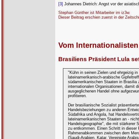
[3]
Johannes Dietrich: Angst vor der asiatisc
Stephan Günther ist Mitarbeiter im iz3w.
Dieser Beitrag erschien zuerst in der Zeitschr
Vom Internationaliste
Brasiliens Präsident Lula se
"Kühn in seinen Zielen und ehrgeizig i
lateinamerikanisch-arabische Gipfeltre
südamerikanischen Staaten in Brasilia
internationalen Organisationen, damit 
ausgeglichenen Handel ohne aufgezwun
profitieren.
Der brasilianische Sozialist präsentier
Handelsbeziehungen zu anderen Entwick
Südafrika und Angola, hat Handelsvertr
lateinamerikanischen Staaten an - nich
Handelsgeographie", die mit stärkerer 
zu entkommen. Einen Schritt in dieser 
Rahmenabkommen zwischen dem Mercosur
(Saudi-Arabien, Katar, Vereinigte Arabi