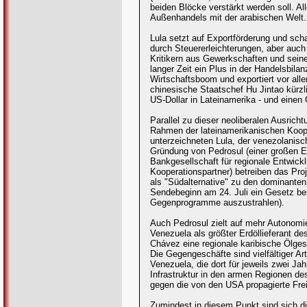
beiden Blöcke verstärkt werden soll. Al
Außenhandels mit der arabischen Welt.
Lula setzt auf Exportförderung und scha
durch Steuererleichterungen, aber auc
Kritikern aus Gewerkschaften und seine
langer Zeit ein Plus in der Handelsbila
Wirtschaftsboom und exportiert vor all
chinesische Staatschef Hu Jintao kürzl
US-Dollar in Lateinamerika - und einen G
Parallel zu dieser neoliberalen Ausrich
Rahmen der lateinamerikanischen Koope
unterzeichneten Lula, der venezolanisc
Gründung von Pedrosul (einer großen Er
Bankgesellschaft für regionale Entwick
Kooperationspartner) betreiben das Proj
als "Südalternative" zu den dominanten
Sendebeginn am 24. Juli ein Gesetz be
Gegenprogramme auszustrahlen).
Auch Pedrosul zielt auf mehr Autonomie
Venezuela als größter Erdöllieferant de
Chávez eine regionale karibische Ölgese
Die Gegengeschäfte sind vielfältiger A
Venezuela, die dort für jeweils zwei 
Infrastruktur in den armen Regionen de
gegen die von den USA propagierte Fre
Zumindest in diesem Punkt sind sich di