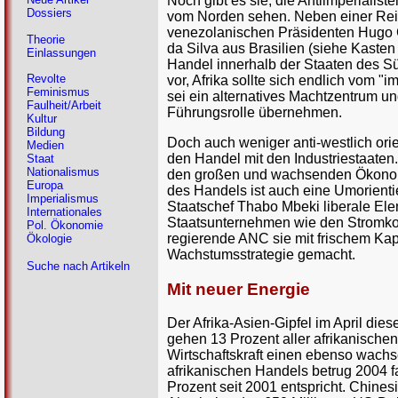
Noch gibt es sie, die Antiimperiali
Dossiers
vom Norden sehen. Neben einer Rei
venezolanischen Präsidenten Hugo C
Theorie
da Silva aus Brasilien (siehe Kaste
Einlassungen
Handel innerhalb der Staaten des S
Revolte
vor, Afrika sollte sich endlich vom
Feminismus
sei ein alternatives Machtzentrum 
Faulheit/Arbeit
Führungsrolle übernehmen.
Kultur
Bildung
Doch auch weniger anti-westlich orie
Medien
den Handel mit den Industriestaaten.
Staat
Nationalismus
den großen und wachsenden Ökonomi
Europa
des Handels ist auch eine Umorientie
Imperialismus
Staatschef Thabo Mbeki liberale Ele
Internationales
Staatsunternehmen wie den Stromkonz
Pol. Ökonomie
regierende ANC sie mit frischem Kapi
Ökologie
Wachstumsstrategie gemacht.
Suche nach Artikeln
Mit neuer Energie
Der Afrika-Asien-Gipfel im April dies
gehen 13 Prozent aller afrikanischen
Wirtschaftskraft einen ebenso wach
afrikanischen Handels betrug 2004 fa
Prozent seit 2001 entspricht. Chine