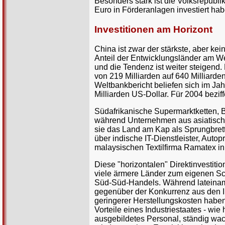
Besonders stark ist die Volksrepubli
Euro in Förderanlagen investiert hab
Investitionen am Horizont
China ist zwar der stärkste, aber ke
Anteil der Entwicklungsländer am We
und die Tendenz ist weiter steigend.
von 219 Milliarden auf 640 Milliarden
Weltbankbericht beliefen sich im Jah
Milliarden US-Dollar. Für 2004 beziff
Südafrikanische Supermarktketten, B
während Unternehmen aus asiatische
sie das Land am Kap als Sprungbrett
über indische IT-Dienstleister, Autop
malaysischen Textilfirma Ramatex i
Diese "horizontalen" Direktinvestit
viele ärmere Länder zum eigenen Sch
Süd-Süd-Handels. Während lateiname
gegenüber der Konkurrenz aus den In
geringerer Herstellungskosten haben,
Vorteile eines Industriestaates - wi
ausgebildetes Personal, ständig wac