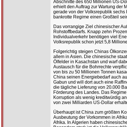
Abschnitte des 650 Millionen US-Do
erhielt den Auftrag zur Wartung der
gerade von der Volksrepublik sechs 
bankrotte Regime einen Großteil sei
Das vorrangige Ziel chinesischer Au
Rohstoffbedarfs. Knapp zehn Prozen
Individualverkehr benötigen viel Ene
Volksrepublik schon jetzt 5,8 Million
Folgerichtig steigen Chinas Ölkonze
allem in Asien. Die chinesische sta
Ölfelder in Kasachstan und warf da
Austausch für die Bohrrechte verpfl
von bis zu 50 Millionen Tonnen kasa
China seinen Energiebedarf auch au
Gabun und will dort auch eine Raffin
die tägliche Lieferung von 20.000 Ba
Förderung des Landes. Das Regime i
Korruption als wenig kreditwürdig a
von zwei Milliarden US-Dollar erhalt
Überhaupt ist China zum größten Ko
Ausbeutung der Vorkommen in Afrika 
Afrika. In Algerien haben chinesisch