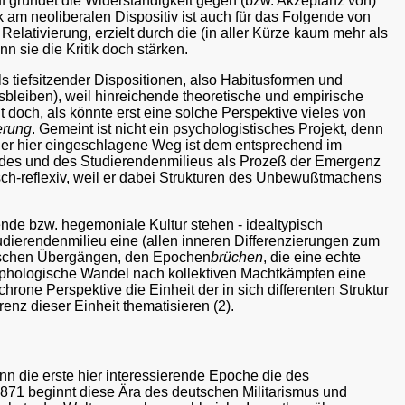
f gründet die Widerständigkeit gegen (bzw. Akzeptanz von)
am neoliberalen Dispositiv ist auch für das Folgende von
 Relativierung, erzielt durch die (in aller Kürze kaum mehr als
n sie die Kritik doch stärken.
tiefsitzender Dispositionen, also Habitusformen und
sbleiben), weil hinreichende theoretische und empirische
 doch, als könnte erst eine solche Perspektive vieles von
ierung
. Gemeint ist nicht ein psychologistisches Projekt, denn
. Der hier eingeschlagene Weg ist dem entsprechend im
feldes und des Studierendenmilieus als Prozeß der Emergenz
itisch-reflexiv, weil er dabei Strukturen des Unbewußtmachens
ende bzw. hegemoniale Kultur stehen - idealtypisch
dierendenmilieu eine (allen inneren Differenzierungen zum
atischen Übergängen, den Epochen
brüchen
, die eine echte
morphologische Wandel nach kollektiven Machtkämpfen eine
hrone Perspektive die Einheit der in sich differenten Struktur
enz dieser Einheit thematisieren (2).
nn die erste hier interessierende Epoche die des
 1871 beginnt diese Ära des deutschen Militarismus und