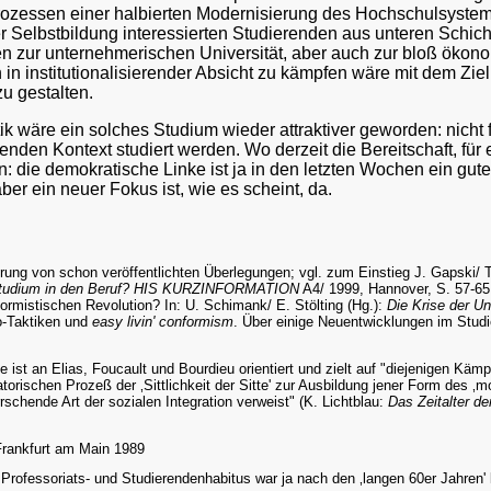
Prozessen einer halbierten Modernisierung des Hochschulsystem
her Selbstbildung interessierten Studierenden aus unteren Schic
zur unternehmerischen Universität, aber auch zur bloß ökonom
in institutionalisierender Absicht zu kämpfen wäre mit dem Ziel
u gestalten.
tik wäre ein solches Studium wieder attraktiver geworden: nicht 
nden Kontext studiert werden. Wo derzeit die Bereitschaft, für 
: die demokratische Linke ist ja in den letzten Wochen ein gute
ber ein neuer Fokus ist, wie es scheint, da.
ührung von schon veröffentlichten Überlegungen; vgl. zum Einstieg J. Gapski
 Studium in den Beruf? HIS KURZINFORMATION
A4/ 1999, Hannover, S. 57-65
ormistischen Revolution? In: U. Schimank/ E. Stölting (Hg.):
Die Krise der 
go-Taktiken und
easy livin' conformism
. Über einige Neuentwicklungen im Studi
ist an Elias, Foucault und Bourdieu orientiert und zielt auf "diejenigen Käm
lisatorischen Prozeß der ‚Sittlichkeit der Sitte' zur Ausbildung jener Form d
rschende Art der sozialen Integration verweist" (K. Lichtblau:
Das Zeitalter d
Frankfurt am Main 1989
ofessoriats- und Studierendenhabitus war ja nach den ‚langen 60er Jahren' 