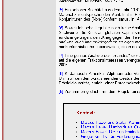
verändert hat
. München 1998, S. 57.
[5]
Ein schöner Buchtitel aus dem Jahr 1970
Material zur entsprechenden Mentalität in P.
Konjunkturen des (Non-)Konformismus, in:
A
[6]
Soweit ich sehe liegt hier noch keine Anal
Stichworte: Die Kritik am globalen Kapitalis
es dann gelungen, den ‚Krieg gegen den Terro
und was auch immer kriegerisch zu eigen m
nonkonformistische Lebensweise, einen entsp
[7]
Eine genaue Analyse des "Standes" dieser F
auf die eigenen Fraktionsinteressen verengte
2005
[8]
K. Jarausch: Amerika - Alptraum oder Vor
Uni" soll den demokratisierenden Gestus der 
Präsidialautorität, sprich: einer Entdemokrati
[9]
Zusammen gedacht mit dem Projekt eines 
Kontext:
Marcus Hawel und Stefan Kalmring
Marcus Hawel, Humboldt als Que
Marcus Hawel, Die Kundenideolog
Gregor Kritidis, Die Forderung 