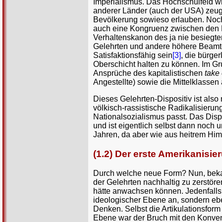
Imperialismus. Das Hochschulfeld wi
anderer Länder (auch der USA) zeuge
Bevölkerung sowieso erlauben. Noch 
auch eine Kongruenz zwischen den 
Verhaltenskanon des ja nie besiegt
Gelehrten und andere höhere Beamt
Satisfaktionsfähig sein
[3]
, die bürge
Oberschicht halten zu können. Im Gr
Ansprüche des kapitalistischen
take 
Angestellte) sowie die Mittelklassen
Dieses Gelehrten-Dispositiv ist also
völkisch-rassistische Radikalisierun
Nationalsozialismus passt. Das Dispo
und ist eigentlich selbst dann noch
Jahren, da aber wie aus heitrem Him
(1.2) Der erste Amerikanis
Durch welche neue Form? Nun, bekann
der Gelehrten nachhaltig zu zerstören
hätte anwachsen können. Jedenfalls s
ideologischer Ebene an, sondern ebe
Denken. Selbst die Artikulationsfor
Ebene war der Bruch mit den Konven