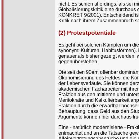
nicht. Es schien allerdings, als sei
Globalisierungskritik eine durchaus e
KONKRET 9/2001). Entscheidend ist v
Kritik nach ihrem Zusammenbruch so 
(2) Protestpotentiale
Es geht bei solchen Kämpfen um die
synonym: Kulturen, Habitusformen). 
genauer als bisher gezeigt werden, 
gegenüberstehen.
Die seit den 90ern offenbar dominan
Ökonomisierung des Feldes, die Ko
der Lebensverläufe. Sie können derze
akademischen Facharbeiter mit ihrem
Fraktion aus den mittleren und unte
Meritokratie und Kalkulierbarkeit a
Fraktion durch die erwartbar hochse
Behauptung, dass Geld aus den Stud
Argumente können hier durchaus fru
Eine - natürlich modernisierte - Frakt
entmachtet und an die Tatsache gew
Alleinvertretungsansprüche und die 