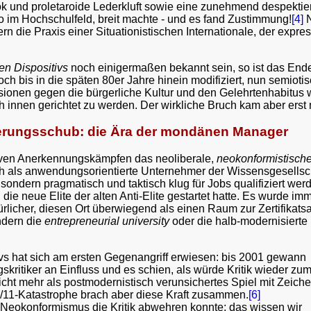
k und proletaroide Lederkluft sowie eine zunehmend despektierl
so im Hochschulfeld, breit machte - und es fand Zustimmung!
[4]
N
 die Praxis einer Situationistischen Internationale, der expre
en Dispositivs
noch einigermaßen bekannt sein, so ist das Ende d
h bis in die späten 80er Jahre hinein modifiziert, nun semiotis
ionen gegen die bürgerliche Kultur und den Gelehrtenhabitus 
h innen gerichtet zu werden. Der wirkliche Bruch kam aber erst
sierungsschub: die Ära der mondänen Manager
tiven Anerkennungskämpfen das neoliberale,
neokonformistische
 als anwendungsorientierte Unternehmer der Wissensgesellschaf
, sondern pragmatisch und taktisch klug für Jobs qualifiziert we
die neue Elite der alten Anti-Elite gestartet hatte. Es wurde imme
licher, diesen Ort überwiegend als einen Raum zur Zertifikatsa
ndern die
entrepreneurial university
oder die halb-modernisierte Un
tivs hat sich am ersten Gegenangriff erwiesen: bis 2001 gewann
ngskritiker an Einfluss und es schien, als würde Kritik wieder zu
icht mehr als postmodernistisch verunsichertes Spiel mit Zeich
9/11-Katastrophe brach aber diese Kraft zusammen.
[6]
r Neokonformismus die Kritik abwehren konnte; das wissen wir