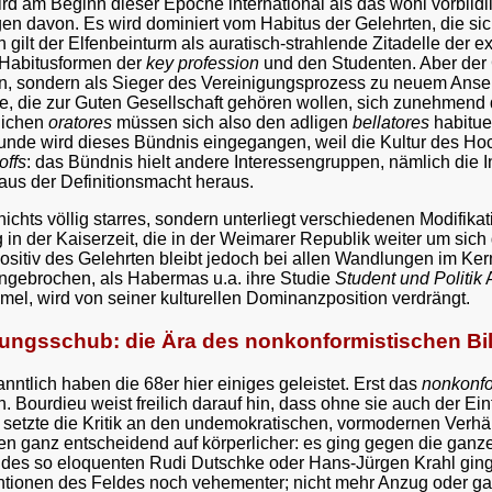
rd am Beginn dieser Epoche international als das wohl vorbil
n davon. Es wird dominiert vom Habitus der Gelehrten, die sic
gilt der Elfenbeinturm als auratisch-strahlende Zitadelle der 
Habitusformen der
key profession
und den Studenten. Aber der 
en, sondern als Sieger des Vereinigungsprozess zu neuem Ans
e, die zur Guten Gesellschaft gehören wollen, sich zunehme
rlichen
oratores
müssen sich also den adligen
bellatores
habituel
unde wird dieses Bündnis eingegangen, weil die Kultur des Hoch
offs
: das Bündnis hielt andere Interessengruppen, nämlich die 
 aus der Definitionsmacht heraus.
 nichts völlig starres, sondern unterliegt verschiedenen Modifik
g in der Kaiserzeit, die in der Weimarer Republik weiter um sic
sitiv des Gelehrten bleibt jedoch bei allen Wandlungen im Kern 
 ungebrochen, als Habermas u.a. ihre Studie
Student und Politik
A
mel, wird von seiner kulturellen Dominanzposition verdrängt.
ierungsschub: die Ära des nonkonformistischen 
tlich haben die 68er hier einiges geleistet. Erst das
nonkonfo
. Bourdieu weist freilich darauf hin, dass ohne sie auch der Ein
etzte die Kritik an den undemokratischen, vormodernen Verhältnis
n ganz entscheidend auf körperlicher: es ging gegen die ganz
m des so eloquenten Rudi Dutschke oder Hans-Jürgen Krahl ging 
tionen des Feldes noch vehementer; nicht mehr Anzug oder gar