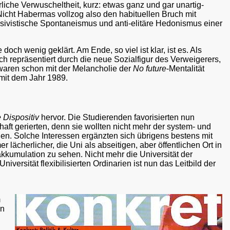
iche Verwuscheltheit, kurz: etwas ganz und gar unartig-
icht Habermas vollzog also den habituellen Bruch mit
ssivistische Spontaneismus und anti-elitäre Hedonismus einer
och wenig geklärt. Am Ende, so viel ist klar, ist es. Als
ch repräsentiert durch die neue Sozialfigur des Verweigerers,
waren schon mit der Melancholie der
No future
-Mentalität
 mit dem Jahr 1989.
 Dispositiv
hervor. Die Studierenden favorisierten nun
t gerierten, denn sie wollten nicht mehr der system- und
rden. Solche Interessen ergänzten sich übrigens bestens mit
r lächerlicher, die Uni als abseitigen, aber öffentlichen Ort in
kkumulation zu sehen. Nicht mehr die Universität der
iversität flexibilisierten Ordinarien ist nun das Leitbild der
m
en