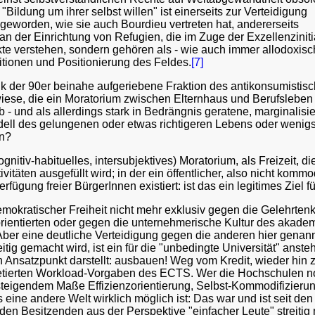
Bildung um ihrer selbst willen" ist einerseits zur Verteidigung
eworden, wie sie auch Bourdieu vertreten hat, andererseits
 an der Einrichtung von Refugien, die im Zuge der Exzellenzinit
kte verstehen, sondern gehören als - wie auch immer allodoxisc
ionen und Positionierung des Feldes.
[7]
itik der 90er beinahe aufgeriebene Fraktion des antikonsumisti
wiese, die ein Moratorium zwischen Elternhaus und Berufsleben 
b - und als allerdings stark in Bedrängnis geratene, marginali
Modell des gelungenen oder etwas richtigeren Lebens oder wen
en?
nitiv-habituelles, intersubjektives) Moratorium, als Freizeit, di
itäten ausgefüllt wird; in der ein öffentlicher, also nicht kom
ügung freier BürgerInnen existiert: ist das ein legitimes Ziel f
emokratischer Freiheit nicht mehr exklusiv gegen die Gelehrten
sorientierten oder gegen die unternehmerische Kultur des aka
 Aber eine deutliche Verteidigung gegen die anderen hier genan
itig gemacht wird, ist ein für die "unbedingte Universität" ans
Ansatzpunkt darstellt: ausbauen! Weg vom Kredit, wieder hin 
pretierten Workload-Vorgaben des ECTS. Wer die Hochschulen noc
teigendem Maße Effizienzorientierung, Selbst-Kommodifizierung
 eine andere Welt wirklich möglich ist: Das war und ist seit d
n Besitzenden aus der Perspektive "einfacher Leute" streitig m