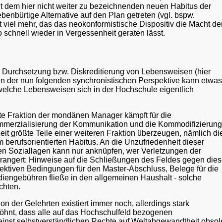
 mit dem hier nicht weiter zu bezeichnenden neuen Habitus der
benbürtige Alternative auf den Plan getreten (vgl. bspw.
iel mehr, das das neokonformistische Dispositiv die Macht de
schnell wieder in Vergessenheit geraten lässt.
 Durchsetzung bzw. Diskreditierung von Lebensweisen (hier
In der nun folgenden synchronistischen Perspektive kann etwas
welche Lebensweisen sich in der Hochschule eigentlich
te Fraktion der mondänen Manager kämpft für die
mmerzialisierung der Kommunikation und die Kommodifizierung
it größte Teile einer weiteren Fraktion überzeugen, nämlich di
 berufsorientierten Habitus. An die Unzufriedenheit dieser
ren Soziallagen kann nur anknüpfen, wer Verletzungen der
nprangert: Hinweise auf die Schließungen des Feldes gegen die
lektiven Bedingungen für den Master-Abschluss, Belege für die
iengebühren fließe in den allgemeinen Haushalt - solche
chten.
ion der Gelehrten existiert immer noch, allerdings stark
öhnt, dass alle auf das Hochschulfeld bezogenen
einst selbstverständlichen Rechte auf Weltabgewandtheit obsol