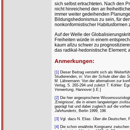
sich selbst ertrachteten. Nach den 
nicht hinreichend den an freiheitlic
immer weiter gedeihenden Planungen 
Bildungshedonismus zu sein, für den 
nonkonformistischer Habitusformen z
Auf der Welle der Globalisierungskri
Freiheiten würde in einem entspreche
kaum allzu schwer zu prognostizieren
das radikal-hedonistische Element; a
Anmerkungen:
[1]
Dieser Beitrag versteht sich als Weiterf
Studierenden, in:
Von der Schule über das
M. Lähnemann: Von der alternativen zur konf
Verlag, S. 265-294 und zuletzt T. Köhler: E
Verwertung
, Hannover [i.E.]
[2]
Die hier angesprochene Wissenssoziologie 
‚Ereignisse', die in einem langwierigen zivi
geprägt hat und dabei zugleich auf die vorher
Jahrhunderts
, Berlin 1999, 196
[3]
Vgl. dazu N. Elias:
Über die Deutschen
, 
[4]
Die schon erwähnte Kongruenz zwischen Pr