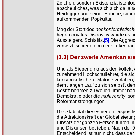
Zeichen, sondern Existenzialistenloo
abscheuliches, was sich sich da, al
Heidegger und seiner Epoche, sondern
aufkommenden Popkultur.
Mag der Start des
nonkonformistisch
hegemoniales Dispositiv wurde es noc
Aussteigers, Schlaffis.
[5]
Die Aggress
versetzt, schienen immer stärker nac
(1.3) Der zweite Amerikani
Und als Sieger ging aus den kollek
zunehmend Hochschullehrer, die sich
konsumkritischen Dilatorie verfallen
dem ‚langen Lauf zu sich selbst', den 
Besitz nehmen zu wollen; immer natür
Demokratie oder die
multiversity
, so
Reformanstrengungen.
Die Stabilität dieses neuen Disposi
die Attraktionskraft der Globalisieru
Einsatz der ganzen Person führen, n
und Diskursen betrieben. Nach der 
Entscheidend ist nun nicht, dass de