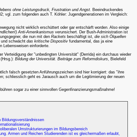
ebens ohne Leistungsdruck, Frustration und Angst
. Beeindruckendes
; vgl. zum folgenden auch T. Köhler: Jugendgenerationen im Vergleich:
wegung nicht wirklich erschüttert oder gar entschärft worden. Also einige
eundlichen!) Anti-Amerikanismus
verunsichert. Der Bush-Administration ist
erungsgegner, die nun mit den
Rackets
beschäftigt ist,
die sich Ölquellen
in und schwächt
das kritische Dispositiv
fundamental, das ja eine
en Lebensweisen einforderte.
r Verteidigung der "unbedingten Universität" (Derrida) ein durchaus wieder
 (Hrsg.):
Bildung der Universität. Beiträge zum Reformdiskurs
, Bielefeld
tlich falsch gesetzten Anführungszeichen sind hier korrigiert: das "ihre
ren; schliesslich geht es Jarausch auch um die Legitimierung der neuen
ebühren sogar zu einer sinnvollen Gegenfinanzierungsmaßnahme!
en Bildungsverständnissen
nationalisierung
oliberalen Umstrukturierungen im Bildungsbereich
tung. Armen und Reichen Studierenden ist es gleichermaßen erlaubt,