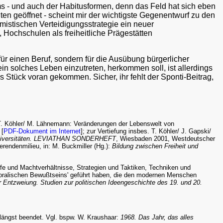
s - und auch der Habitusformen, denn das Feld hat sich eben
hten geöffnet - scheint mir der wichtigste Gegenentwurf zu den
istischen Verteidigungsstrategie ein neuer
, Hochschulen als freiheitliche Prägestätten
für einen Beruf, sondern für die Ausübung bürgerlicher
ein solches Leben einzutreten, herkommen soll, ist allerdings
s Stück voran gekommen. Sicher, ihr fehlt der Sponti-Beitrag,
/ T. Köhler/ M. Lähnemann: Veränderungen der Lebenswelt von
 [
PDF-Dokument im Internet
]; zur Vertiefung insbes. T. Köhler/ J. Gapski/
Universitäten. LEVIATHAN SONDERHEFT
, Wiesbaden 2001, Westdeutscher
erendenmilieu, in: M. Buckmiller (Hg.):
Bildung zwischen Freiheit und
pfe und Machtverhältnisse, Strategien und Taktiken, Techniken und
es ‚moralischen Bewußtseins' geführt haben, die den modernen Menschen
er Entzweiung. Studien zur politischen Ideengeschichte des 19. und 20.
längst beendet. Vgl. bspw. W. Kraushaar:
1968. Das Jahr, das alles