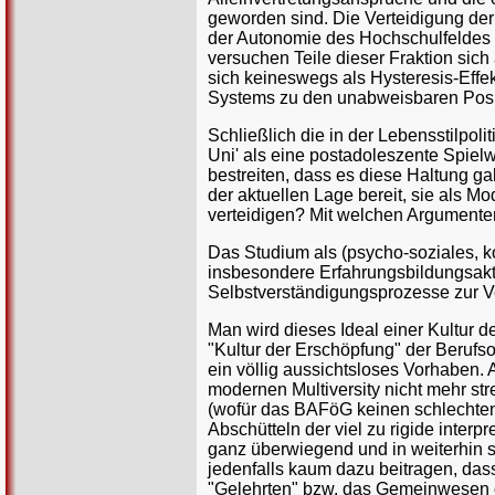
geworden sind. Die Verteidigung der "
der Autonomie des Hochschulfeldes g
versuchen Teile dieser Fraktion sich
sich keineswegs als Hysteresis-Effe
Systems zu den unabweisbaren Posit
Schließlich die in der Lebensstilpol
Uni' als eine postadoleszente Spiel
bestreiten, dass es diese Haltung ga
der aktuellen Lage bereit, sie als 
verteidigen? Mit welchen Argument
Das Studium als (psycho-soziales, kog
insbesondere Erfahrungsbildungsaktiv
Selbstverständigungsprozesse zur Verf
Man wird dieses Ideal einer Kultur d
"Kultur der Erschöpfung" der Beruf
ein völlig aussichtsloses Vorhaben.
modernen Multiversity nicht mehr stre
(wofür das BAFöG keinen schlechten 
Abschütteln der viel zu rigide inter
ganz überwiegend und in weiterhin s
jedenfalls kaum dazu beitragen, dass
"Gelehrten" bzw. das Gemeinwesen de