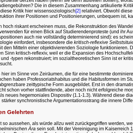
roteste derzeit haben (wenn sie denn auftreten sollten), worau
diengebühren? Die in diesem Zusammenhang artikulierte Kritik 
 diese Kritik hier wissensoziologisch
[2]
relativiert. Obwohl diese
ktion ihrer Positionen und Positionierungen, unbequem ist, kan
hoch riskant erscheinen muss, die Rekonstruktion des Wandels 
verwenden für einen Blick auf Studierendenproteste (und ihr Au
ositionen auch nie vollständig determinierend sind): es scheint
iologie einfordert, insbesondere die
kritisch-reflexive Selbstsitu
mit den Mitteln einer objektivierenden Soziologie funktionieren
n Sinn kritisch-reflexiv, weil er die Expansion des Hochschul
und -typen rekonstruiert; im sozialtheoretischen Sinn ist er kr
sucht.
- hier im Sinne von Zeiräumen, die für eine bestimmte dominier
chen haben Professoriatshabitus und die Habitusformen im Stu
 abgrenzbare zeittypische Form ausgebildet. Erst in den dram
cht schon vorher stattfindende, aber noch nicht erfolgreiche 
r als neues hegemoniales Dispositiv (1.1-1.3). Während diese diac
 stärker synchronistische Argumentationsstrang die innere Differ
llen Gelehrten
ht so aussehen, als würde allzu weit zurückgegriffen werden, we
lhelminischen Ära
sein soll. Mit der Vereinigung im Kaiserreich