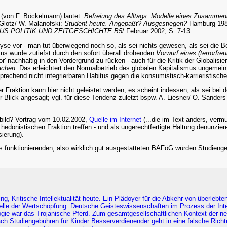
 (von F. Böckelmann) lautet:
Befreiung des Alltags. Modelle eines Zusammenl
 Glotz/ W. Malanofski:
Student heute. Angepaßt? Ausgestiegen?
Hamburg 1982
US POLITIK UND ZEITGESCHICHTE B5
/ Februar 2002, S. 7-13
yse vor - man tut überwiegend noch so, als sei nichts gewesen, als sei die Be
mus wurde zutiefst durch den sofort überall drohenden
Vorwurf eines (terrorfr
r' nachhaltig in den Vordergrund zu rücken - auch für die Kritik der Globalisi
achen
. Das erleichtert den Normalbetrieb des globalen Kapitalismus ungeme
rechend nicht integrierbaren Habitus gegen die konsumistisch-karrieristisch
raktion kann hier nicht geleistet werden; es scheint indessen, als sei bei de
r Blick angesagt; vgl. für diese Tendenz zuletzt bspw. A. Liesner/ O. Sanders
bild? Vortrag vom 10.02.2002,
Quelle im Internet
(...die im Text anders, vermu
hedonistischen Fraktion treffen - und als ungerechtfertigte Haltung denunzie
sierung).
funktionierenden, also wirklich gut ausgestatteten BAFöG würden Studieng
, Kritische Intellektualität heute. Ein Plädoyer für die Abkehr von überlebt
lle der Wertschöpfung. Deutsche Geisteswissenschaften im Prozess der Inter
ie war das Trojanische Pferd. Zum gesamtgesellschaftlichen Kontext der ne
nach Studiengebühren für Kinder Besserverdienender geht in eine falsche Rich