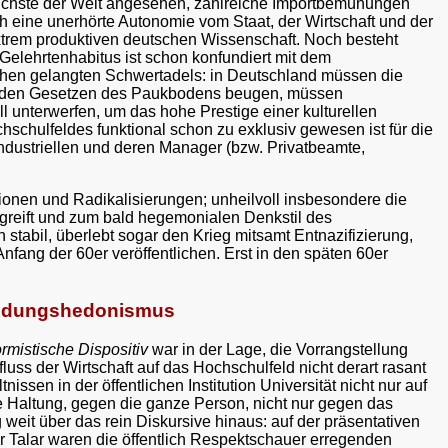
dlichste der Welt angesehen, zahlreiche Importbemühungen
h eine unerhörte Autonomie vom Staat, der Wirtschaft und der
extrem produktiven deutschen Wissenschaft. Noch besteht
Gelehrtenhabitus ist schon konfundiert mit dem
ehen gelangten Schwertadels: in Deutschland müssen die
nd den Gesetzen des Paukbodens beugen, müssen
l unterwerfen, um das hohe Prestige einer kulturellen
schulfeldes funktional schon zu exklusiv gewesen ist für die
Industriellen und deren Manager (bzw. Privatbeamte,
ationen und Radikalisierungen; unheilvoll insbesondere die
h greift und zum bald hegemonialen Denkstil des
stabil, überlebt sogar den Krieg mitsamt Entnazifizierung,
nfang der 60er veröffentlichen. Erst in den späten 60er
Bildungshedonismus
rmistische Dispositiv
war in der Lage, die Vorrangstellung
fluss der Wirtschaft auf das Hochschulfeld nicht derart rasant
sen in der öffentlichen Institution Universität nicht nur auf
e Haltung, gegen die ganze Person, nicht nur gegen das
weit über das rein Diskursive hinaus: auf der präsentativen
 Talar waren die öffentlich Respektschauer erregenden