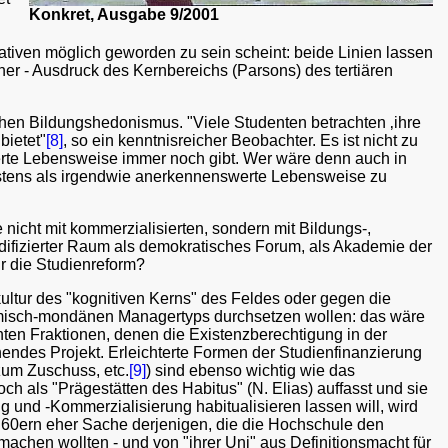
Konkret, Ausgabe 9/2001
iativen möglich geworden zu sein scheint: beide Linien lassen
her - Ausdruck des Kernbereichs (Parsons) des tertiären
schen Bildungshedonismus. "Viele Studenten betrachten ‚ihre
bietet"
[8]
, so ein kenntnisreicher Beobachter. Es ist nicht zu
sierte Lebensweise immer noch gibt. Wer wäre denn auch in
igstens als irgendwie anerkennenswerte Lebensweise zu
e nicht mit kommerzialisierten, sondern mit Bildungs-,
modifizierter Raum als demokratisches Forum, als Akademie der
ür die Studienreform?
kultur des "kognitiven Kerns" des Feldes oder gegen die
demisch-mondänen Managertyps durchsetzen wollen: das wäre
nten Fraktionen, denen die Existenzberechtigung in der
tehendes Projekt. Erleichterte Formen der Studienfinanzierung
zum Zuschuss, etc.
[9]
) sind ebenso wichtig wie das
h als "Prägestätten des Habitus" (N. Elias) auffasst und sie
 und -Kommerzialisierung habitualisieren lassen will, wird
en 60ern eher Sache derjenigen, die die Hochschule den
achen wollten - und von "ihrer Uni" aus Definitionsmacht für