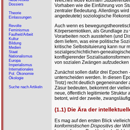
Welches Motiv könnten Studierendenp
Dossiers
Vorhaben wie die Einführung von Stu
zentraler Bedeutung. Allerdings wird
Theorie
angedeutete) soziologische Rekonstru
Einlassungen
Auch wenn es bewegungstheoretisch 
Revolte
Feminismus
Körpersemiotiken, als Grundlage zu 
Faulheit/Arbeit
Vorarbeiten noch ausstehen (und Disp
Kultur
dem liefern, was eine politische Soz
Bildung
kritische Selbstsituierung kann nur 
Medien
sozialgeschichtlichen-genealogische
Staat
Nationalismus
konfligierender Sozialisationsformen 
Europa
von sozialen Zwängen aufzudecken 
Imperialismus
Internationales
Zunächst sollen dafür drei Epochen 
Pol. Ökonomie
unterscheiden werden. In diesen Epo
Ökologie
Trotz) recht deutlich gegeneinander
Suche nach Artikeln
Zäsur bedeuten, bekommt der viellei
neue, öffentlich legitimierte Struktu
betont, wird der zweite, zwangsläufig
(1.1) Die Ära der intellektue
Es mag auf den ersten Blick vielleic
konformistischen Dispositivs der Wi