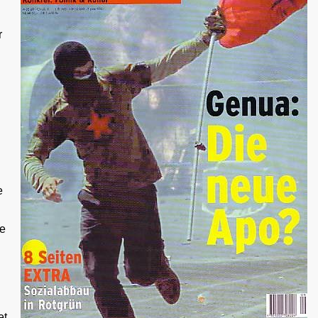
r
e
se
et