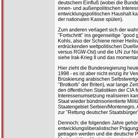
deutschem Einfluß (wobei die Bundesre
innen- und außenpolitischen Interes
entwicklungspolitischen Haushalt k
der nationalen Kasse spülen).
Zum anderen verlagert sich der wah
"Fortschritt" ins gegenseitige "goo
Kohls, also der Schiene reiner Heils
erdrückenden weltpolitischen Duell
versus RGW-Ost) und die UN zur Nich
siehe Irak-Krieg II und das moment
Hier zieht die Bundesregierung heute 
1998 - es ist aber nicht einzig ihr V
Brüskierung arabischen Selbstwertg
"Brotkorb" der Briten), war lange Zei
den öffentlichen Statistiken der CIA
Interessenumsetzung realisieren kann
Staat wieder bündnisorientierte Milit
Staatengebiet Serbien/Montenegro, 
zur "Rettung deutscher Staatsbürger"
Dennoch: die folgenden Jahre gehöre
entwicklungsliberalistischer Prägu
getragen werden und die deutsche Po