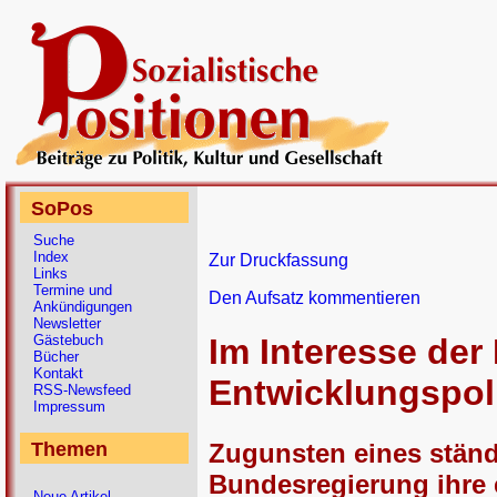
SoPos
Suche
Index
Zur Druckfassung
Links
Termine und
Den Aufsatz kommentieren
Ankündigungen
Newsletter
Gästebuch
Im Interesse der
Bücher
Kontakt
Entwicklungspoli
RSS-Newsfeed
Impressum
Zugunsten eines ständi
Themen
Bundesregierung ihre 
Neue Artikel