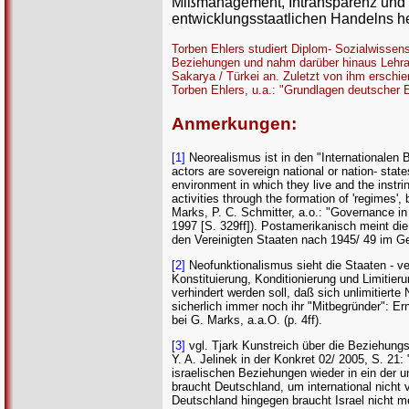
Mißmanagement, Intransparenz und w
entwicklungsstaatlichen Handelns her
Torben Ehlers studiert Diplom- Sozialwissens
Beziehungen und nahm darüber hinaus Lehrauf
Sakarya / Türkei an. Zuletzt von ihm erschien
Torben Ehlers, u.a.: "Grundlagen deutscher En
Anmerkungen:
[1]
Neorealismus ist in den "Internationalen B
actors are sovereign national or nation- states
environment in which they live and the instri
activities through the formation of 'regimes',
Marks, P. C. Schmitter, a.o.: "Governance i
1997 [S. 329ff]). Postamerikanisch meint di
den Vereinigten Staaten nach 1945/ 49 im G
[2]
Neofunktionalismus sieht die Staaten - ver
Konstituierung, Konditionierung und Limitier
verhindert werden soll, daß sich unlimitiert
sicherlich immer noch ihr "Mitbegründer": Er
bei G. Marks, a.a.O. (p. 4ff).
[3]
vgl. Tjark Kunstreich über die Beziehungs
Y. A. Jelinek in der Konkret 02/ 2005, S. 2
israelischen Beziehungen wieder in ein der 
braucht Deutschland, um international nicht v
Deutschland hingegen braucht Israel nicht me