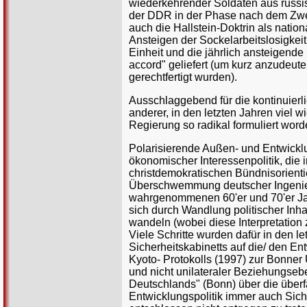
wiederkehrender Soldaten aus russi
der DDR in der Phase nach dem Zwei
auch die Hallstein-Doktrin als nati
Ansteigen der Sockelarbeitslosigkei
Einheit und die jährlich ansteigend
accord" geliefert (um kurz anzudeut
gerechtfertigt wurden).
Ausschlaggebend für die kontinuierl
anderer, in den letzten Jahren viel w
Regierung so radikal formuliert worde
Polarisierende Außen- und Entwicklu
ökonomischer Interessenpolitik, di
christdemokratischen Bündnisorienti
Überschwemmung deutscher Ingenieur
wahrgenommenen 60'er und 70'er Jahr
sich durch Wandlung politischer Inh
wandeln (wobei diese Interpretation 
Viele Schritte wurden dafür in den le
Sicherheitskabinetts auf die/ den En
Kyoto- Protokolls (1997) zur Bonner
und nicht unilateraler Beziehungseb
Deutschlands" (Bonn) über die über
Entwicklungspolitik immer auch Sich