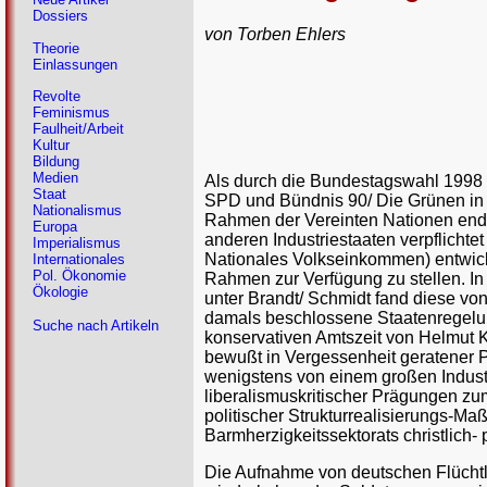
Dossiers
von Torben Ehlers
Theorie
Einlassungen
Revolte
Feminismus
Faulheit/Arbeit
Kultur
Bildung
Medien
Als durch die Bundestagswahl 1998
Staat
SPD und Bündnis 90/ Die Grünen in i
Nationalismus
Rahmen der Vereinten Nationen endl
Europa
anderen Industriestaaten verpflichte
Imperialismus
Nationales Volkseinkommen) entwickl
Internationales
Pol. Ökonomie
Rahmen zur Verfügung zu stellen. In
Ökologie
unter Brandt/ Schmidt fand diese vo
damals beschlossene Staatenregelu
Suche nach Artikeln
konservativen Amtszeit von Helmut K
bewußt in Vergessenheit geratener 
wenigstens von einem großen Industr
liberalismuskritischer Prägungen zum
politischer Strukturrealisierungs-
Barmherzigkeitssektorats christlich-
Die Aufnahme von deutschen Flüchtl