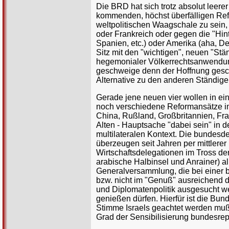
Die BRD hat sich trotz absolut leere
kommenden, höchst überfälligen Ref
weltpolitischen Waagschale zu sein,
oder Frankreich oder gegen die "Hinte
Spanien, etc.) oder Amerika (aha, D
Sitz mit den "wichtigen", neuen "Stä
hegemonialer Völkerrechtsanwendung 
geschweige denn der Hoffnung geschu
Alternative zu den anderen Ständigen
Gerade jene neuen vier wollen in e
noch verschiedene Reformansätze i
China, Rußland, Großbritannien, Fra
Alten - Hauptsache "dabei sein" in 
multilateralen Kontext. Die bundesd
überzeugen seit Jahren per mittlere
Wirtschaftsdelegationen im Tross der
arabische Halbinsel und Anrainer) 
Generalversammlung, die bei einer 
bzw. nicht im "Genuß" ausreichend 
und Diplomatenpolitik ausgesucht we
genießen dürfen. Hierfür ist die Bund
Stimme Israels geachtet werden muß,
Grad der Sensibilisierung bundesrep