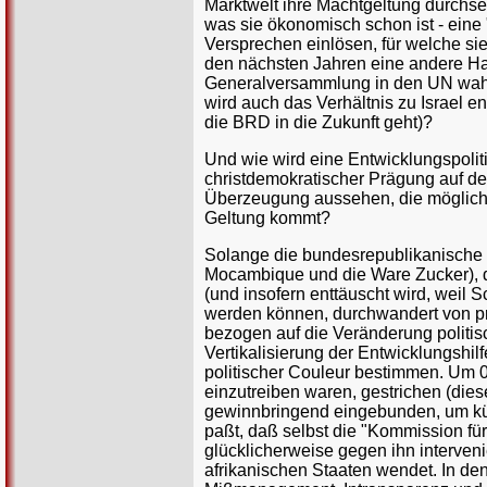
Marktwelt ihre Machtgeltung durchse
was sie ökonomisch schon ist - eine
Versprechen einlösen, für welche sie
den nächsten Jahren eine andere Hal
Generalversammlung in den UN wahrne
wird auch das Verhältnis zu Israel e
die BRD in die Zukunft geht)?
Und wie wird eine Entwicklungspolit
christdemokratischer Prägung auf der
Überzeugung aussehen, die mögliche
Geltung kommt?
Solange die bundesrepublikanische Ent
Mocambique und die Ware Zucker), di
(und insofern enttäuscht wird, weil 
werden können, durchwandert von pr
bezogen auf die Veränderung politis
Vertikalisierung der Entwicklungshil
politischer Couleur bestimmen. Um 0
einzutreiben waren, gestrichen (die
gewinnbringend eingebunden, um kün
paßt, daß selbst die "Kommission für
glücklicherweise gegen ihn interveni
afrikanischen Staaten wendet. In den