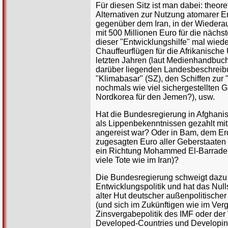
Für diesen Sitz ist man dabei: theor
Alternativen zur Nutzung atomarer 
gegenüber dem Iran, in der Wiedera
mit 500 Millionen Euro für die nächs
dieser "Entwicklungshilfe" mal wiede
Chauffeurflügen für die Afrikanische
letzten Jahren (laut Medienhandbuch
darüber liegenden Landesbeschreibu
"Klimabasar" (SZ), den Schiffen zur
nochmals wie viel sichergestellten G
Nordkorea für den Jemen?), usw.
Hat die Bundesregierung in Afghanis
als Lippenbekenntnissen gezahlt m
angereist war? Oder in Bam, dem Erd
zugesagten Euro aller Geberstaaten
ein Richtung Mohammed El-Barradei 
viele Tote wie im Iran)?
Die Bundesregierung schweigt dazu - 
Entwicklungspolitik und hat das Nu
alter Hut deutscher außenpolitischer
(und sich im Zukünftigen wie im Ve
Zinsvergabepolitik des IMF oder der
Developed-Countries und Developin