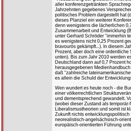
aller konferenzgetränkten Sprachrege
Jahrzehnten gegebenes Versprechen 
politisches Problem dargestellt hat 
dieses Planziel ein weiterer Konfere
denn wenigstens die lächerlichen 0,
Zusammenarbeit und Entwicklung (B
unter Gerhard Schröder "immerhin ten
es wenigstens nicht 0,25 Prozent gew
bravourös gekämpft...). In diesem Ja
Prozent, aber doch eine ordentliche 
unten). Bis zum Jahr 2010 werden es
Deutschland dann auf 0,7 Prozent 
herausgegebenen Medienhandbuch "Ent
daß "zahlreiche lateinamerikanische
es allein die Schuld der Entwicklung
Wen wundert es heute noch - die Bu
einer völkerrechtlichen Strukturver
und dementsprechend gewandelt. Von 
(wobei dieser Zustand als temporär-f
Liberalismustheorien und somit ist k
Zukunft nichts entwicklungspolitisc
neorealistisch-angelsächsisch-orient
europäisch-orientierten Führung unt