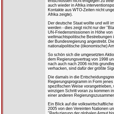
entschlossen nicht entgegen zu tret
auch wieder in Afrika interventionsp
Kontakte aus WTO-Zeiten nicht ungen
Afrika zeigte).
Der deutsche Staat wollte und will 
werden - dies zeigt nicht nur der "B
UN-Friedensmissionen in Höhe von c
weltmachtspolitische Bestrebungen 
der Bundesregierung angestrebt. Die a
nationalpolitische (ökonomische) Am
So schön sich die umgesetzten Aktio
dem Regierungsvertrag von 1998 und 
nach auch nach 2006 nichts grundle
verhacken, sind dafür der größte Sign
Die damals in die Entscheidungsgrem
Regierungsprogramm in Form jenes eb
spezifischen Weise vorangetrieben, 
winzigen Schritt voran zu kommen in
einer anderen Regierungszusammen
Ein Blick auf die volkswirtschaftliche
2005 von den Vereinten Nationen unt
"Reduzierung der globalen Armut bis 