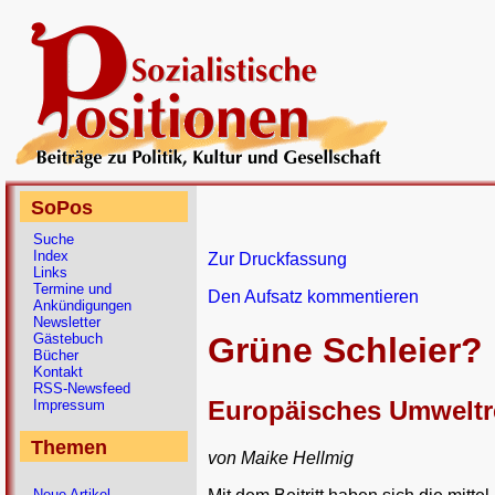
SoPos
Suche
Index
Zur Druckfassung
Links
Termine und
Den Aufsatz kommentieren
Ankündigungen
Newsletter
Gästebuch
Grüne Schleier?
Bücher
Kontakt
RSS-Newsfeed
Europäisches Umweltre
Impressum
Themen
von Maike Hellmig
Neue Artikel