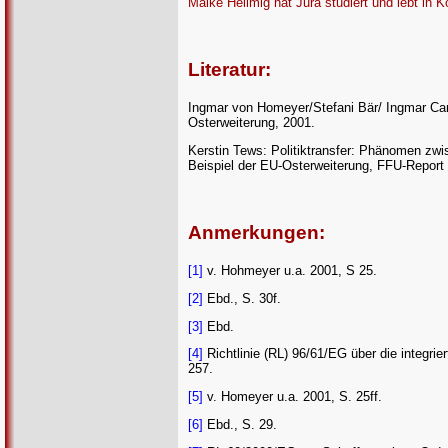
Maike Hellmig hat Jura studiert und lebt in K
Literatur:
Ingmar von Homeyer/Stefani Bär/ Ingmar Cari
Osterweiterung, 2001.
Kerstin Tews: Politiktransfer: Phänomen zwi
Beispiel der EU-Osterweiterung, FFU-Report 
Anmerkungen:
[1]
v. Hohmeyer u.a. 2001, S 25.
[2]
Ebd., S. 30f.
[3]
Ebd.
[4]
Richtlinie (RL) 96/61/EG über die integr
257.
[5]
v. Homeyer u.a. 2001, S. 25ff.
[6]
Ebd., S. 29.