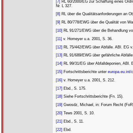
[7]
RL 60/2000/EG zur Schaffung eines Ordn
Nr. L 327.
[8]
RL über die Qualitätsanforderungen an Ob
[9]
RL 80/778/EWG über die Qualität von Was
[10]
RL 91/271/EWG über die Behandlung von
[11]
v. Homeyer u.a. 2001, S. 36.
[12]
RL 75/442/EWG über Abfälle. ABl. EG v.
[13]
RL 91/689/EWG über gefährliche Abfälle
[14]
RL 99/31/EG über Abfalldeponien, ABl. E
[15]
Fortschrittsberichte unter
europa.eu.int
[16]
v. Homeyer u.a. 2001, S. 212.
[17]
Ebd., S. 175.
[18]
Siehe Fortschrittsberichte (Fn. 15).
[19]
Gwosdz, Michael, in: Forum Recht (FoR)
[20]
Tews 2001, S. 10.
[21]
Ebd., S. 11.
[22]
Ebd.