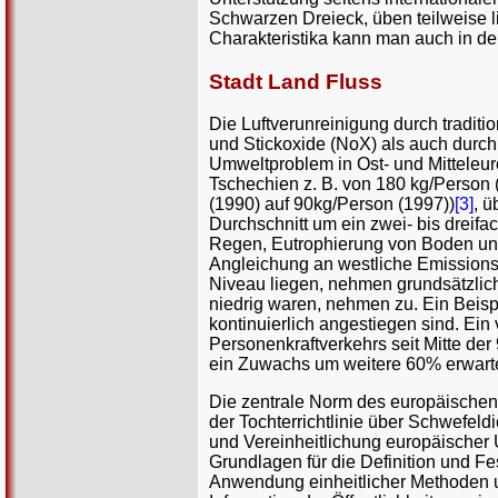
Schwarzen Dreieck, üben teilweise l
Charakteristika kann man auch in d
Stadt Land Fluss
Die Luftverunreinigung durch tradit
und Stickoxide (NoX) als auch durch
Umweltproblem in Ost- und Mitteleur
Tschechien z. B. von 180 kg/Person 
(1990) auf 90kg/Person (1997))
[3]
, 
Durchschnitt um ein zwei- bis drei
Regen, Eutrophierung von Boden und
Angleichung an westliche Emissionsp
Niveau liegen, nehmen grundsätzlich
niedrig waren, nehmen zu. Ein Beisp
kontinuierlich angestiegen sind. Ei
Personenkraftverkehrs seit Mitte de
ein Zuwachs um weitere 60% erwarte
Die zentrale Norm des europäischen R
der Tochterrichtlinie über Schwefeldio
und Vereinheitlichung europäischer 
Grundlagen für die Definition und F
Anwendung einheitlicher Methoden un