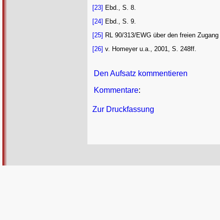
[23]
Ebd., S. 8.
[24]
Ebd., S. 9.
[25]
RL 90/313/EWG über den freien Zugang z
[26]
v. Homeyer u.a., 2001, S. 248ff.
Den Aufsatz kommentieren
Kommentare
:
Zur Druckfassung