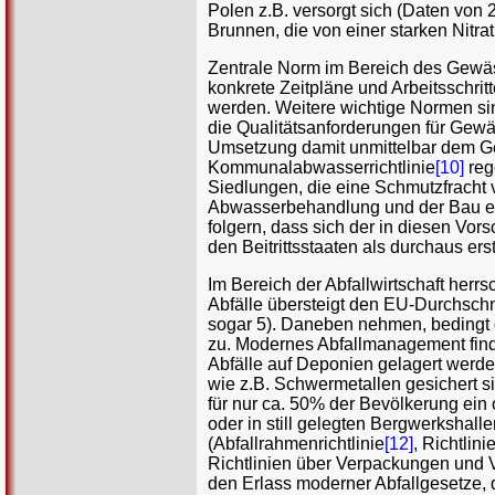
Polen z.B. versorgt sich (Daten von
Brunnen, die von einer starken Nitrat
Zentrale Norm im Bereich des Gewäss
konkrete Zeitpläne und Arbeitsschri
werden. Weitere wichtige Normen sin
die Qualitätsanforderungen für Gewä
Umsetzung damit unmittelbar dem G
Kommunalabwasserrichtlinie
[10]
reg
Siedlungen, die eine Schmutzfracht 
Abwasserbehandlung und der Bau ein
folgern, dass sich der in diesen Vor
den Beitrittsstaaten als durchaus ers
Im Bereich der Abfallwirtschaft herr
Abfälle übersteigt den EU-Durchschni
sogar 5). Daneben nehmen, bedingt 
zu. Modernes Abfallmanagement find
Abfälle auf Deponien gelagert werde
wie z.B. Schwermetallen gesichert 
für nur ca. 50% der Bevölkerung ein
oder in still gelegten Bergwerkshal
(Abfallrahmenrichtlinie
[12]
, Richtlini
Richtlinien über Verpackungen und V
den Erlass moderner Abfallgesetze, d