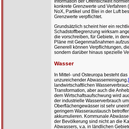
Information der Öffentlichkeit normie
konkrete Grenzwerte und Verfahren 
NoX, Partikel und Blei in der Luft be
Grenzwerte verpflichtet.
Grundsätzlich scheint hier ein recht
Schadstoffbegrenzung wirksam ange
die vorschreiben, für Gebiete, in d
Pläne mit Gegenmaßnahmen aufzustel
Generell können Verpflichtungen, di
sondern darüber hinaus spezielle Ve
Wasser
In Mittel- und Osteuropa besteht da
unzureichender Abwasserreinigung.
landwirtschaftlichen Wasserverbrauc
Transformation, aber auch die Anheb
dem Wirtschaftsaufschwung wird auc
der industrielle Wasserverbrauch um
Oberflächengewässer ist sehr uneinh
geringem Wasseraustausch betroffene
akkumulieren. Kommunale Abwässer w
der Bevölkerung sind nicht an die K
Abwassers, v.a. in ländlichen Gebiet