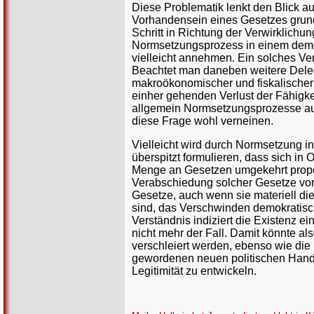
Diese Problematik lenkt den Blick a
Vorhandensein eines Gesetzes grunds
Schritt in Richtung der Verwirklichu
Normsetzungsprozess in einem demok
vielleicht annehmen. Ein solches Ve
Beachtet man daneben weitere Deleg
makroökonomischer und fiskalischer
einher gehenden Verlust der Fähigkei
allgemein Normsetzungsprozesse auf
diese Frage wohl verneinen.
Vielleicht wird durch Normsetzung i
überspitzt formulieren, dass sich in
Menge an Gesetzen umgekehrt propor
Verabschiedung solcher Gesetze vora
Gesetze, auch wenn sie materiell d
sind, das Verschwinden demokratisc
Verständnis indiziert die Existenz ei
nicht mehr der Fall. Damit könnte al
verschleiert werden, ebenso wie die 
gewordenen neuen politischen Han
Legitimität zu entwickeln.