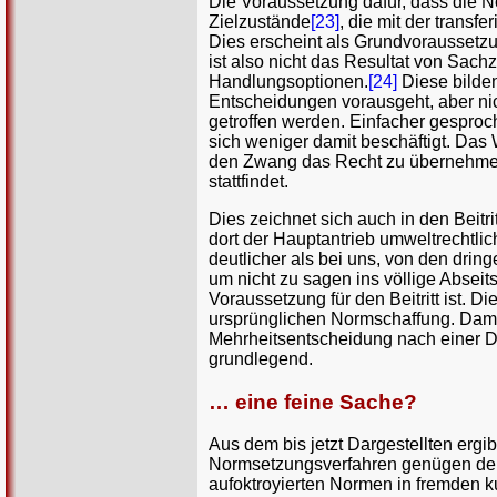
Die Voraussetzung dafür, dass die No
Zielzustände
[23]
, die mit der transf
Dies erscheint als Grundvoraussetzun
ist also nicht das Resultat von Sac
Handlungsoptionen.
[24]
Diese bilden
Entscheidungen vorausgeht, aber nic
getroffen werden. Einfacher gesproc
sich weniger damit beschäftigt. Das 
den Zwang das Recht zu übernehmen e
stattfindet.
Dies zeichnet sich auch in den Beitr
dort der Hauptantrieb umweltrechtli
deutlicher als bei uns, von den dri
um nicht zu sagen ins völlige Abse
Voraussetzung für den Beitritt ist. 
ursprünglichen Normschaffung. Damit 
Mehrheitsentscheidung nach einer D
grundlegend.
… eine feine Sache?
Aus dem bis jetzt Dargestellten ergi
Normsetzungsverfahren genügen dem
aufoktroyierten Normen in fremden ku