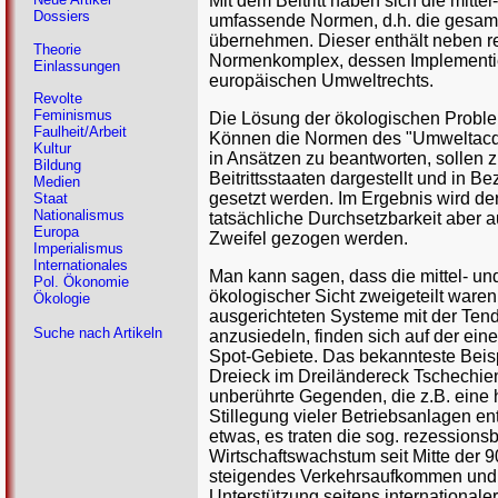
Mit dem Beitritt haben sich die mitte
Dossiers
umfassende Normen, d.h. die gesam
übernehmen. Dieser enthält neben 
Theorie
Normenkomplex, dessen Implementier
Einlassungen
europäischen Umweltrechts.
Revolte
Feminismus
Die Lösung der ökologischen Problem
Faulheit/Arbeit
Können die Normen des "Umweltacqui
Kultur
in Ansätzen zu beantworten, sollen 
Bildung
Beitrittsstaaten dargestellt und in
Medien
gesetzt werden. Im Ergebnis wird de
Staat
Nationalismus
tatsächliche Durchsetzbarkeit aber 
Europa
Zweifel gezogen werden.
Imperialismus
Internationales
Man kann sagen, dass die mittel- u
Pol. Ökonomie
ökologischer Sicht zweigeteilt waren
Ökologie
ausgerichteten Systeme mit der Ten
Suche nach Artikeln
anzusiedeln, finden sich auf der ei
Spot-Gebiete. Das bekannteste Beis
Dreieck im Dreiländereck Tschechien
unberührte Gegenden, die z.B. eine h
Stillegung vieler Betriebsanlagen e
etwas, es traten die sog. rezessions
Wirtschaftswachstum seit Mitte der 
steigendes Verkehrsaufkommen und 
Unterstützung seitens international