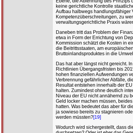
Ebene, die Ablehnung des Prinzips d
keine gerichtliche Kontrolle staatli
Aufbau halbwegs handlungsfähiger V
Kompetenzüberschreitungen, zu weni
verwaltungsgerichtliche Praxis wäre
Daneben tritt das Problem der Finan
etwa in Form der Errichtung von Dep
Kommission schätzt die Kosten in e
die Beitrittsstaaten, am europäische
Bruttoinlandsproduktes in die Umwelt
Das hat aber längst nicht gereicht. 
Richtlinien Übergangsfristen bis 201
hohen finanziellen Aufwendungen ver
Verbrennung gefährlicher Abfälle, die
Resultat entstehen innerhalb der EU
halten. Zumindest ohne deutlich inte
Niveau der EU nicht annähernd zu be
Geld locker machen müssen, beides w
hatten. Was bedeutet das aber für d
ja sowieso bereits zu stagnieren ode
werden müssten?
[19]
Wodurch wird sichergestellt, dass di
durchsetzen? Oder ist eher das Gege