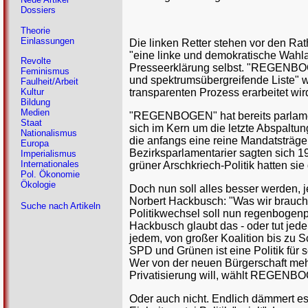
Dossiers
Theorie
Einlassungen
Die linken Retter stehen vor den Ra
"eine linke und demokratische Wahla
Revolte
Presseerklärung selbst. "REGENBOGE
Feminismus
und spektrumsübergreifende Liste" wo
Faulheit/Arbeit
transparenten Prozess erarbeitet wir
Kultur
Bildung
Medien
"REGENBOGEN" hat bereits parlamen
Staat
sich im Kern um die letzte Abspalt
Nationalismus
die anfangs eine reine Mandatsträge
Europa
Bezirksparlamentarier sagten sich 19
Imperialismus
Internationales
grüner Arschkriech-Politik hatten si
Pol. Ökonomie
Ökologie
Doch nun soll alles besser werden,
Norbert Hackbusch: "Was wir brauche
Suche nach Artikeln
Politikwechsel soll nun regenbogenpa
Hackbusch glaubt das - oder tut jeden
jedem, von großer Koalition bis zu 
SPD und Grünen ist eine Politik für s
Wer von der neuen Bürgerschaft me
Privatisierung will, wählt REGENB
Oder auch nicht. Endlich dämmert es 