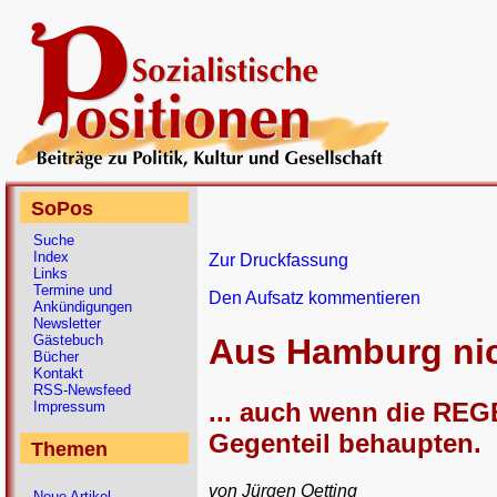
SoPos
Suche
Index
Zur Druckfassung
Links
Termine und
Den Aufsatz kommentieren
Ankündigungen
Newsletter
Gästebuch
Aus Hamburg nic
Bücher
Kontakt
RSS-Newsfeed
... auch wenn die RE
Impressum
Gegenteil behaupten.
Themen
von Jürgen Oetting
Neue Artikel