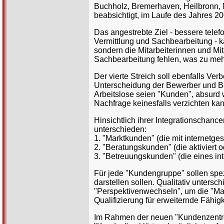
Buchholz, Bremerhaven, Heilbronn, M
beabsichtigt, im Laufe des Jahres 20
Das angestrebte Ziel - bessere telef
Vermittlung und Sachbearbeitung - ka
sondern die Mitarbeiterinnen und Mi
Sachbearbeitung fehlen, was zu mehr
Der vierte Streich soll ebenfalls V
Unterscheidung der Bewerber und Be
Arbeitslose seien "Kunden", absurd w
Nachfrage keinesfalls verzichten ka
Hinsichtlich ihrer Integrationscha
unterschieden:
1. "Marktkunden" (die mit internetge
2. "Beratungskunden" (die aktiviert 
3. "Betreuungskunden" (die eines i
Für jede "Kundengruppe" sollen spez
darstellen sollen. Qualitativ unters
"Perspektivenwechseln", um die "Mar
Qualifizierung für erweiternde Fähig
Im Rahmen der neuen "Kundenzentren