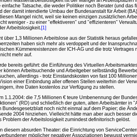
enden Massenarbeitslosigkeit ist der Mangel an Arbeitsplätzen
 einfache Tatsache, die weder Politiker noch Berater (und das f
nd der damit intendierte Umbau der Bundesanstalt für Arbeit (BA
iesen Mangel nicht, weil sie keinen einzigen zusätzlichen Arbei
icht weniger - zu einer "effektiveren" und "effizienteren" Verwa
er Arbeitslosigkeit.
[1]
t über 1,3 Millionen Arbeitslose aus der Statistik heraus gefa
perrzeiten haben sich mehr als verdoppelt und der Inanspruch
chen Kümmerexistenzen der ICH-AG und die trotz Vertrages mi
nicht mehr auf.
e bereits geführt: die Einführung des Virtuellen Arbeitsmarktes 
r können Arbeitsuchende und Arbeitgeber selbständig Bewerber-
chen, allerdings - trotz Einstandskosten von fast 100 Millione
 Vision einer Einbindung aller offenen Stellen weiterhin der Ve
igern, ihre Daten kostenlos zur Verfügung zu stellen.
um 1.1.2004: die 7,5 Millionen € teure Umbenennung der Bundesa
ionen" (RD) und schließlich der guten, alten Arbeitsämter in "Ag
Bundesgesetzblatt noch nicht einmal auf dem Papier; die Ände
sende 2004 hinziehen. Vielleicht hätte man aber auch besser di
 Problem der Arbeitslosigkeit zumindest definitorisch gelöst.
in diesem absurden Theater: die Einrichtung von ServiceCentern 
 verbundener möglicher negativer Assoziationen bewusst vermied