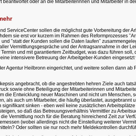
rt beantwortet oder an die Mitarbeiterinnen und Mitarbeiter in
 mehr
ServiceCenter sollen die möglichst gute Vorbereitung der Arbei
chdem sie erst vor kurzem im Rahmen des Reformprozesses "Ar
" und "statt der Kunden sollen die Daten laufen" zusammengel
 aller Vermittlungsgespräche und der Antragsannahme in der Le
Termin und mit garantiertem Zeitbudget, was dazu führen soll, da
für eine intensivere Betreuung der Arbeitgeber-Kunden eingesetzt
r Agentur Heilbronn eingerichtet, und weitere sollen dann ab F
 Skepsis angebracht, ob die angestrebten hehren Ziele auch tat
uck sowie ohne Beteiligung der Mitarbeiterinnen und Mitarbeiter
um die Entwicklung neuer Maschinen und nicht um Menschen, sow
als auch um Mitarbeiter, die häufig überlastet, ausgebrannt 
 signifikant sinken - eben weil keine zusätzlichen Arbeitsplätz
teigen, so daß das Betreuungsverhältnis Vermittler zu Arbeitsu
 die Vermittlung noch für die Beratung hinreichend Zeit zur Ver
ssen (wobei allerdings nicht die Einstellung weiterer Vermittl
itteln? Oder sollten sie nur noch mehr Meldekontrollen durchfü