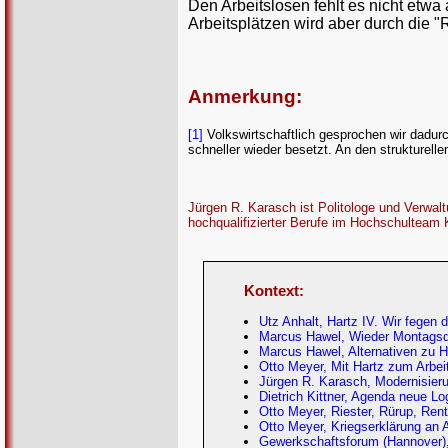
Den Arbeitslosen fehlt es nicht etwa
Arbeitsplätzen wird aber durch die "
Anmerkung:
[1]
Volkswirtschaftlich gesprochen wir dadurch
schneller wieder besetzt. An den strukturelle
Jürgen R. Karasch ist Politologe und Verwaltu
hochqualifizierter Berufe im Hochschulteam 
Kontext:
Utz Anhalt, Hartz IV. Wir fegen
Marcus Hawel, Wieder Montagsde
Marcus Hawel, Alternativen zu H
Otto Meyer, Mit Hartz zum Arbei
Jürgen R. Karasch, Modernisieru
Dietrich Kittner, Agenda neue Lo
Otto Meyer, Riester, Rürup, Rent
Otto Meyer, Kriegserklärung an A
Gewerkschaftsforum (Hannover)