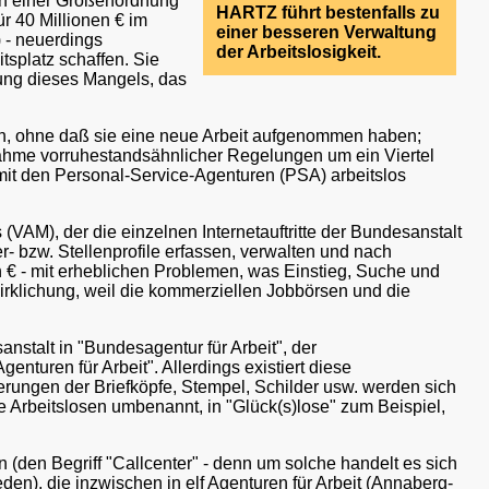
 in einer Größenordnung
HARTZ führt bestenfalls zu
ür 40 Millionen € im
einer besseren Verwaltung
) - neuerdings
der Arbeitslosigkeit.
tsplatz schaffen. Sie
ltung dieses Mangels, das
llen, ohne daß sie eine neue Arbeit aufgenommen haben;
nahme vorruhestandsähnlicher Regelungen um ein Viertel
t den Personal-Service-Agenturen (PSA) arbeitslos
(VAM), der die einzelnen Internetauftritte der Bundesanstalt
 bzw. Stellenprofile erfassen, verwalten und nach
n € - mit erheblichen Problemen, was Einstieg, Suche und
rwirklichung, weil die kommerziellen Jobbörsen und die
nstalt in "Bundesagentur für Arbeit", der
enturen für Arbeit". Allerdings existiert diese
rungen der Briefköpfe, Stempel, Schilder usw. werden sich
e Arbeitslosen umbenannt, in "Glück(s)lose" zum Beispiel,
(den Begriff "Callcenter" - denn um solche handelt es sich
en), die inzwischen in elf Agenturen für Arbeit (Annaberg-