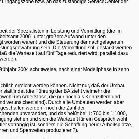
 der Eingangszone bzw. an das zuständige ServiceCenter der
t der Spezialisten in Leistung und Vermittlung (die im
beitsamt 2000" unter großem Aufwand unter den
egt worden waren) und die Steuerung der nachgelagerten
istungsgewährung sein. Die Vermittlung soll gestärkt werden
ß die Wartezeit auf fünf Tage reduziert wird; parallel dazu
 werden.
rühjahr 2004 schrittweise, nach einer Modellphase in zehn
sächlich erreicht werden können. Nicht nur, daß der Umbau
 stattfindet (die Führung der BA zieht vielmehr die
ohl um Arbeitslose, die nur noch als Kennziffern und
und verunsichert sind). Durch alle Umbauten werden aber
e geschaffen werden - noch die Zahl der
chenden unverändert, und das heißt bei 1: 700 bis 1:1000,
fügung stehen und sich die Wartezeit für ein Gespräch wohl
er vorrangig ist, sondern die Schaffung neuer Arbeitsplätze,
hren und Sperrzeiten produzieren?).