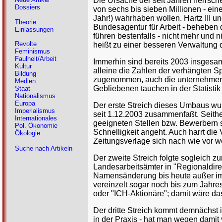
Die Ursache der seit Jahren herrsch
Dossiers
von sechs bis sieben Millionen - eine
Jahr!) wahrhaben wollen. Hartz III u
Theorie
Bundesagentur für Arbeit - beheben d
Einlassungen
führen bestenfalls - nicht mehr und n
Revolte
heißt zu einer besseren Verwaltung d
Feminismus
Faulheit/Arbeit
Immerhin sind bereits 2003 insgesam
Kultur
alleine die Zahlen der verhängten S
Bildung
zugenommen, auch die unternehmeris
Medien
Gebliebenen tauchen in der Statistik 
Staat
Nationalismus
Europa
Der erste Streich dieses Umbaus wurd
Imperialismus
seit 1.12.2003 zusammenfaßt. Seithe
Internationales
geeigneten Stellen bzw. Bewerbern su
Pol. Ökonomie
Schnelligkeit angeht. Auch harrt die
Ökologie
Zeitungsverlage sich nach wie vor we
Suche nach Artikeln
Der zweite Streich folgte sogleich z
Landesarbeitsämter in "Regionaldirekt
Namensänderung bis heute außer im 
vereinzelt sogar noch bis zum Jahre
oder "ICH-Aktionäre"; damit wäre das
Der dritte Streich kommt demnächst 
in der Praxis - hat man wegen damit