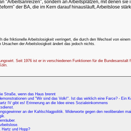
 an "Arbeitsanreizen", sondern an Arbeitsplätzen, mit denen si
Reform" der BA, die im Kern darauf hinausläuft, Arbeitslose stär
 die friktionelle Arbeitslosigkeit verringert, die durch den Wechsel von eine
n Ursachen der Arbeitslosigkeit ändert das jedoch nichts.
ngswirt. Seit 1976 ist er in verschiedenen Funktionen für die Bundesanstalt für
Köln.
 die Straße, wenn das Haus brennt
monstrationen und "Wir sind das Volk!". Ist das wirklich eine Farce? - Ein
artz IV gibt es! Erinnerung an die Idee eines Sozialeinkommens
tsdienst.
ngsgewinner an der Kahlschlagpolitik. Widerworte gegen den neoliberalen ma
gik.
enräuber.
rbeitslose.
, Hartz und Hopp?