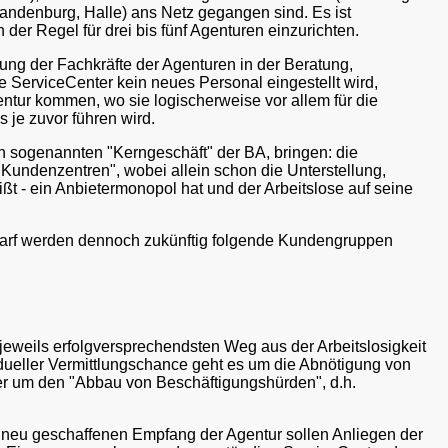
andenburg, Halle) ans Netz gegangen sind. Es ist
er Regel für drei bis fünf Agenturen einzurichten.
tung der Fachkräfte der Agenturen in der Beratung,
e ServiceCenter kein neues Personal eingestellt wird,
entur kommen, wo sie logischerweise vor allem für die
 je zuvor führen wird.
en sogenannten "Kerngeschäft" der BA, bringen: die
undenzentren", wobei allein schon die Unterstellung,
ißt - ein Anbietermonopol hat und der Arbeitslose auf seine
edarf werden dennoch zukünftig folgende Kundengruppen
eweils erfolgversprechendsten Weg aus der Arbeitslosigkeit
idueller Vermittlungschance geht es um die Abnötigung von
der um den "Abbau von Beschäftigungshürden", d.h.
 neu geschaffenen Empfang der Agentur sollen Anliegen der