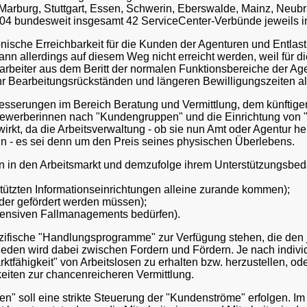
arburg, Stuttgart, Essen, Schwerin, Eberswalde, Mainz, Neubr
04 bundesweit insgesamt 42 ServiceCenter-Verbünde jeweils in d
onische Erreichbarkeit für die Kunden der Agenturen und Entlas
nn allerdings auf diesem Weg nicht erreicht werden, weil für di
tarbeiter aus dem Beritt der normalen Funktionsbereiche der Ag
 Bearbeitungsrückständen und längeren Bewilligungszeiten als
erbesserungen im Bereich Beratung und Vermittlung, dem künftig
werberinnen nach "Kundengruppen" und die Einrichtung von "K
irkt, da die Arbeitsverwaltung - ob sie nun Amt oder Agentur he
nn - es sei denn um den Preis seines physischen Überlebens.
ncen in den Arbeitsmarkt und demzufolge ihrem Unterstützungsb
stützten Informationseinrichtungen alleine zurande kommen);
oder gefördert werden müssen);
ntensiven Fallmanagements bedürfen).
ifische "Handlungsprogramme" zur Verfügung stehen, die den j
chieden wird dabei zwischen Fordern und Fördern. Je nach indiv
ktfähigkeit" von Arbeitslosen zu erhalten bzw. herzustellen, o
keiten zur chancenreicheren Vermittlung.
" soll eine strikte Steuerung der "Kundenströme" erfolgen. Im