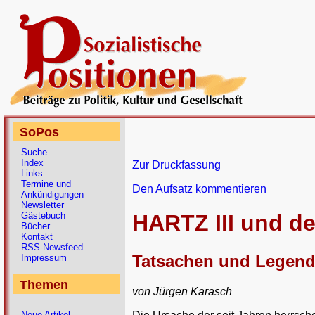
SoPos
Suche
Index
Zur Druckfassung
Links
Termine und
Den Aufsatz kommentieren
Ankündigungen
Newsletter
Gästebuch
HARTZ III und d
Bücher
Kontakt
RSS-Newsfeed
Tatsachen und Legen
Impressum
Themen
von Jürgen Karasch
Neue Artikel