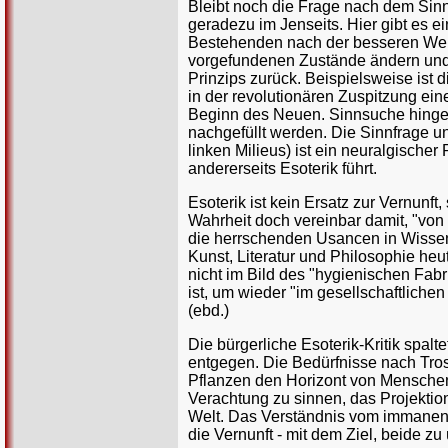
Bleibt noch die Frage nach dem Sin
geradezu im Jenseits. Hier gibt es e
Bestehenden nach der besseren Welt
vorgefundenen Zustände ändern und 
Prinzips zurück. Beispielsweise ist 
in der revolutionären Zuspitzung ein
Beginn des Neuen. Sinnsuche hingege
nachgefüllt werden. Die Sinnfrage un
linken Milieus) ist ein neuralgische
andererseits Esoterik führt.
Esoterik ist kein Ersatz zur Vernunft,
Wahrheit doch vereinbar damit, "vo
die herrschenden Usancen in Wissensc
Kunst, Literatur und Philosophie heu
nicht im Bild des "hygienischen Fabr
ist, um wieder "im gesellschaftlich
(ebd.)
Die bürgerliche Esoterik-Kritik spalt
entgegen. Die Bedürfnisse nach Trost
Pflanzen den Horizont von Menschen 
Verachtung zu sinnen, das Projektione
Welt. Das Verständnis vom immanenten
die Vernunft - mit dem Ziel, beide z