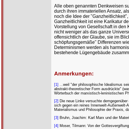
Alle oben genannten Denkweisen su
durch ihren immateriellen Ansatz, al
noch die Idee der "Ganzheitlichkeit",
Ganzheitlichkeit ist eine Karikatur de
Vorstellung von Gesellschaft in de
nicht weniger als das ganze Universu
offensichtlich der Glaube, sie im Bl
schöpfungsgemäße" Differenzen wie
Determinismen werden als harmonisc
bestehende Lügengebäude zusammenh
Anmerkungen:
[1]
...weil "der philosophische Idealismus se
abstrakt-theoretischer Form ausdrückte" (was 
Wörterbuch der marxistisch-leninistischen Ph
[2]
Die neue Linke versuchte demgegenüber de
sich gegen ein reines Innenwelt-Außenwelt-A
Materialismus und Philosophie der Praxis, 
[3]
Bruhn, Joachim: Karl Marx und der Mate
[4]
Moser, Tilmann: Von der Gottesvergiftung