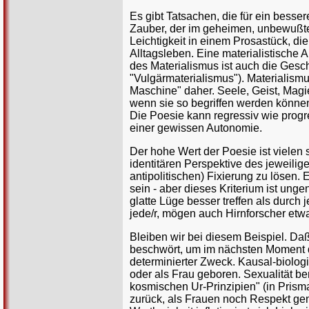
Es gibt Tatsachen, die für ein besse
Zauber, der im geheimen, unbewußt
Leichtigkeit in einem Prosastück, d
Alltagsleben. Eine materialistische
des Materialismus ist auch die Gesc
"Vulgärmaterialismus"). Materialism
Maschine" daher. Seele, Geist, Magie,
wenn sie so begriffen werden können
Die Poesie kann regressiv wie progr
einer gewissen Autonomie.
Der hohe Wert der Poesie ist vielen 
identitären Perspektive des jeweilig
antipolitischen) Fixierung zu lösen
sein - aber dieses Kriterium ist un
glatte Lüge besser treffen als durch 
jede/r, mögen auch Hirnforscher et
Bleiben wir bei diesem Beispiel. Da
beschwört, um im nächsten Moment da
determinierter Zweck. Kausal-biologi
oder als Frau geboren. Sexualität b
kosmischen Ur-Prinzipien" (in Prisma
zurück, als Frauen noch Respekt geno