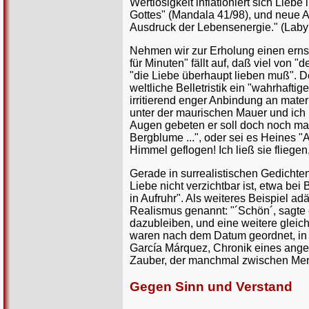
Wertlosigkeit inflationiert sich Liebe
Gottes" (Mandala 41/98), und neue A
Ausdruck der Lebensenergie." (Labyr
Nehmen wir zur Erholung einen ernst
für Minuten" fällt auf, daß viel von 
"die Liebe überhaupt lieben muß". De
weltliche Belletristik ein "wahrhaft
irritierend enger Anbindung an mater
unter der maurischen Mauer und ich 
Augen gebeten er soll doch noch mal 
Bergblume ...", oder sei es Heines "
Himmel geflogen! Ich ließ sie flieg
Gerade in surrealistischen Gedichten
Liebe nicht verzichtbar ist, etwa be
in Aufruhr". Als weiteres Beispiel 
Realismus genannt: "´Schön´, sagte e
dazubleiben, und eine weitere gleic
waren nach dem Datum geordnet, in B
García Márquez, Chronik eines angek
Zauber, der manchmal zwischen Mens
Gegen Sinn und Verstand