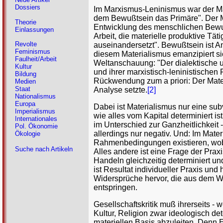
Dossiers
Im Marxismus-Leninismus war der Ma
dem Bewußtsein das Primäre". Der M
Theorie
Entwicklung des menschlichen Bewußt
Einlassungen
Arbeit, die materielle produktive Täti
Revolte
auseinandersetzt". Bewußtsein ist A
Feminismus
diesem Materialismus emanzipiert sic
Faulheit/Arbeit
Weltanschauung: "Der dialektische u
Kultur
und ihrer marxistisch-leninistischen
Bildung
Rückwendung zum a priori: Der Mater
Medien
Staat
Analyse setzte.
[2]
Nationalismus
Europa
Dabei ist Materialismus nur eine sub
Imperialismus
wie alles vom Kapital determiniert ist
Internationales
im Unterschied zur Ganzheitlichkeit -
Pol. Ökonomie
allerdings nur negativ. Und: Im Mater
Ökologie
Rahmenbedingungen existieren, wobe
Suche nach Artikeln
Alles andere ist eine Frage der Prax
Handeln gleichzeitig determiniert un
ist Resultat individueller Praxis un
Widersprüche hervor, die aus dem W
entspringen.
Gesellschaftskritik muß ihrerseits 
Kultur, Religion zwar ideologisch det
materiellen Basis abzuleiten. Denn