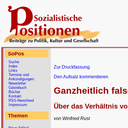
SoPos
Suche
Index
Zur Druckfassung
Links
Termine und
Den Aufsatz kommentieren
Ankündigungen
Newsletter
Gästebuch
Ganzheitlich fal
Bücher
Kontakt
RSS-Newsfeed
Über das Verhältnis vo
Impressum
Themen
von Winfried Rust
Neue Artikel