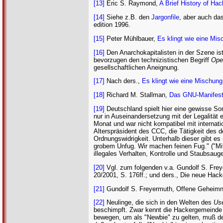
[13]
Eric S. Raymond,
A Brief History of Ha
[14]
Siehe z.B. den
Jargonfile
, aber auch da
edition 1996.
[15]
Peter Mühlbauer,
Es klingt wie eine Misc
[16]
Den Anarchokapitalisten in der Szene ist
bevorzugen den technizistischen Begriff
Ope
gesellschaftlichen Aneignung.
[17]
Nach ders.,
Es klingt wie eine Mischung 
[18]
Richard M. Stallman,
Das GNU-Manifes
[19]
Deutschland spielt hier eine gewisse So
nur in Auseinandersetzung mit der Legalität
Monat und war nicht kompatibel mit internati
Alterspräsident des CCC, die Tätigkeit des 
Ordnungswidrigkeit. Unterhalb dieser gibt es
grobem Unfug. Wir machen feinen Fug." ("Mi
illegales Verhalten, Kontrolle und Staubsaug
[20]
Vgl. zum folgenden v.a. Gundolf S. Frey
20/2001, S. 176ff.; und ders., Die neue Hack
[21]
Gundolf S. Freyermuth, Offene Geheimni
[22]
Neulinge, die sich in den Welten des
Us
beschimpft. Zwar kennt die Hackergemeinde a
bewegen, um als "Newbie" zu gelten, muß der