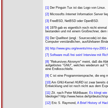
[1]
Der Pinguin Tux ist das Logo von Linux.
[2]
Microsofts
Internet Information Server
lie
[3]
FreeBSD, NetBSD oder OpenBSD.
[4]
1979 gab es eigentlich noch nicht einmal 
bestanden und mit einem Großrechner, dem 
[5]
Der Quelltext (engl.: Sourcecode) ist da
Computer verständlichen, ausführbaren Binär
[6]
http://www.gnu.org/events/rms-nyu-2001
[7]
Software muß frei sein! Interview mit Ric
[8]
"Rekursives Akronym" meint, daß die Abkür
aufgelöstes "GNU", welches wiederum auf "G
eine Endlosschleife.
[9]
C ist eine Programmiersprache, die eng mi
[10]
Am GNU-Kernel
HURD
ist zwar bereits 
Entwicklung und ist noch nicht aus dem Ex
[11]
Zit. nach Peter Mühlbauer,
Es klingt wie
Ideologie? http://www.heise.de/tp/deutsch/spe
[12]
Eric S. Raymond,
A Brief History of Ha