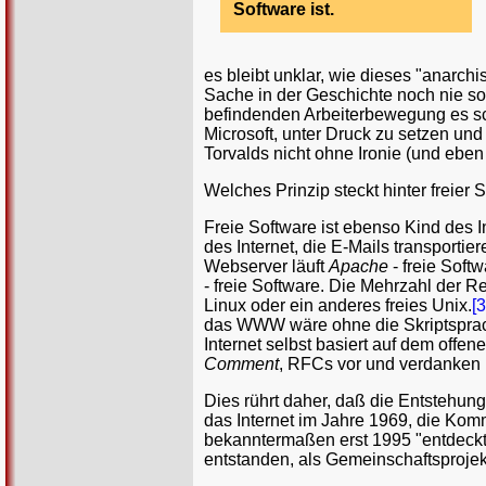
Software ist.
es bleibt unklar, wie dieses "anarch
Sache in der Geschichte noch nie so
befindenden Arbeiterbewegung es sc
Microsoft, unter Druck zu setzen und
Torvalds nicht ohne Ironie (und eben m
Welches Prinzip steckt hinter freier
Freie Software ist ebenso Kind des In
des Internet, die E-Mails transporti
Webserver läuft
Apache
- freie Softw
- freie Software. Die Mehrzahl der
Linux oder ein anderes freies Unix.
[3
das WWW wäre ohne die Skriptspr
Internet selbst basiert auf dem offe
Comment
, RFCs vor und verdanken i
Dies rührt daher, daß die Entstehung
das Internet im Jahre 1969, die Komme
bekanntermaßen erst 1995 "entdeckt".
entstanden, als Gemeinschaftsprojekt