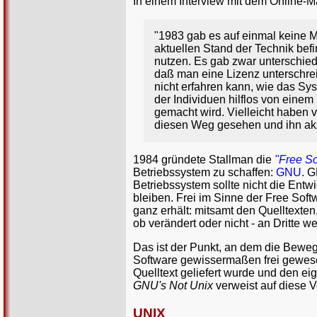
In einem Interview mit dem Online-
"1983 gab es auf einmal keine M
aktuellen Stand der Technik be
nutzen. Es gab zwar unterschiedl
daß man eine Lizenz unterschre
nicht erfahren kann, wie das Sys
der Individuen hilflos von einem 
gemacht wird. Vielleicht haben 
diesen Weg gesehen und ihn akz
1984 gründete Stallman die
"Free S
Betriebssystem zu schaffen:
GNU
. G
Betriebssystem sollte nicht die Entw
bleiben. Frei im Sinne der Free Soft
ganz erhält: mitsamt den Quelltexten
ob verändert oder nicht - an Dritte w
Das ist der Punkt, an dem die Beweg
Software gewissermaßen frei gewese
Quelltext geliefert wurde und den 
GNU's Not Unix
verweist auf diese V
UNIX