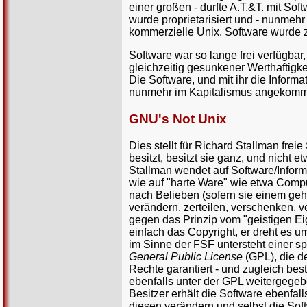
einer großen - durfte A.T.&T. mit S
wurde proprietarisiert und - nunmehr 
kommerzielle Unix. Software wurde 
Software war so lange frei verfügbar,
gleichzeitig gesunkener Werthaftigk
Die Software, und mit ihr die Inform
nunmehr im Kapitalismus angekom
GNU's Not Unix
Dies stellt für Richard Stallman freie
besitzt, besitzt sie ganz, und nicht e
Stallman wendet auf Software/Inform
wie auf "harte Ware" wie etwa Comput
nach Belieben (sofern sie einem g
verändern, zerteilen, verschenken, ve
gegen das Prinzip vom "geistigen Eig
einfach das Copyright, er dreht es um
im Sinne der FSF untersteht einer sp
General Public License
(GPL), die d
Rechte garantiert - und zugleich be
ebenfalls unter der GPL weitergeg
Besitzer erhält die Software ebenfal
diesen verändern und selbst die Sof