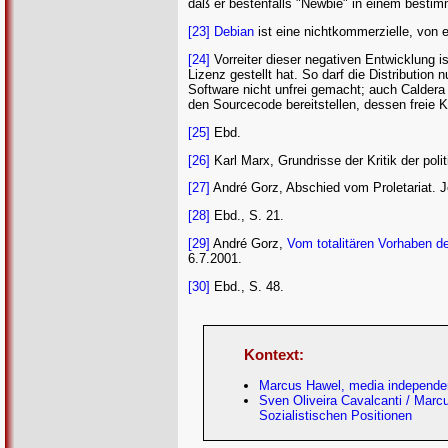
daß er bestenfalls "Newbie" in einem bestimm
[23]
Debian
ist eine nichtkommerzielle, von ei
[24]
Vorreiter dieser negativen Entwicklung i
Lizenz gestellt hat. So darf die Distribution 
Software nicht unfrei gemacht; auch Caldera 
den Sourcecode bereitstellen, dessen freie K
[25]
Ebd.
[26]
Karl Marx, Grundrisse der Kritik der pol
[27]
André Gorz, Abschied vom Proletariat. 
[28]
Ebd., S. 21.
[29]
André Gorz,
Vom totalitären Vorhaben d
6.7.2001.
[30]
Ebd., S. 48.
Kontext:
Marcus Hawel, media independen
Sven Oliveira Cavalcanti / Marc
Sozialistischen Positionen