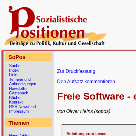
SoPos
Suche
Index
Zur Druckfassung
Links
Termine und
Den Aufsatz kommentieren
Ankündigungen
Newsletter
Gästebuch
Freie Software 
Bücher
Kontakt
RSS-Newsfeed
von Oliver Heins (sopos)
Impressum
Themen
Anleitung zum Lesen
Neue Artikel