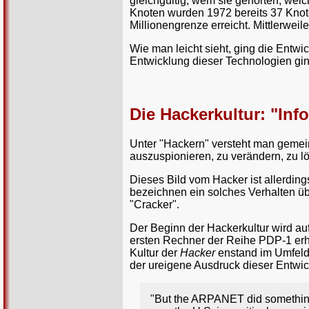
gleichgültig, wem sie gehörten, welc
Knoten wurden 1972 bereits 37 Knot
Millionengrenze erreicht. Mittlerweil
Wie man leicht sieht, ging die Entwi
Entwicklung dieser Technologien gin
Die Hackerkultur: "Inf
Unter "Hackern" versteht man gemein
auszuspionieren, zu verändern, zu 
Dieses Bild vom Hacker ist allerdings
bezeichnen ein solches Verhalten übr
"Cracker".
Der Beginn der Hackerkultur wird auf
ersten Rechner der Reihe PDP-1 erhi
Kultur der
Hacker
enstand im Umfeld 
der ureigene Ausdruck dieser Entwic
"But the ARPANET did something 