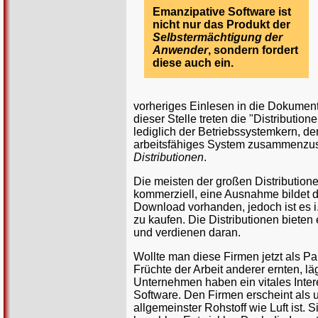
Emanzipative Software ist
nicht nur das Produkt der
Selbstermächtigung der
Anwender
, sondern fordert
diese auch ein.
vorheriges Einlesen in die Dokumenta
dieser Stelle treten die "Distributio
lediglich der Betriebssystemkern, der
arbeitsfähiges System zusammenzustel
Distributionen
.
Die meisten der großen Distributio
kommerziell, eine Ausnahme bildet d
Download vorhanden, jedoch ist es 
zu kaufen. Die Distributionen bieten
und verdienen daran.
Wollte man diese Firmen jetzt als Par
Früchte der Arbeit anderer ernten, lä
Unternehmen haben ein vitales Inter
Software. Den Firmen erscheint als u
allgemeinster Rohstoff wie Luft ist. 