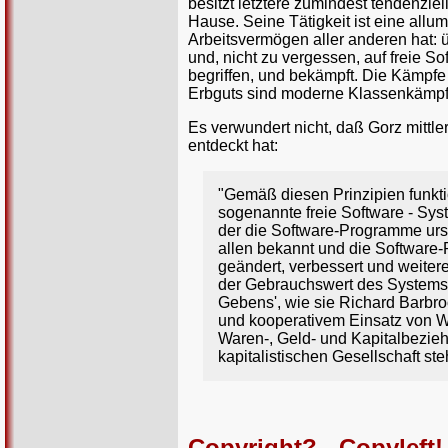
besitzt letztere zumindest tendenzie
Hause. Seine Tätigkeit ist eine allum
Arbeitsvermögen aller anderen hat: ü
und, nicht zu vergessen, auf freie So
begriffen, und bekämpft. Die Kämpf
Erbguts sind moderne Klassenkämpf
Es verwundert nicht, daß Gorz mittler
entdeckt hat:
"Gemäß diesen Prinzipien funktio
sogenannte freie Software - Sys
der die Software-Programme ursp
allen bekannt und die Software
geändert, verbessert und weiter
der Gebrauchswert des Systems 
Gebens', wie sie Richard Barbro
und kooperativem Einsatz von Wi
Waren-, Geld- und Kapitalbezie
kapitalistischen Gesellschaft steh
Copyright? - Copyleft!