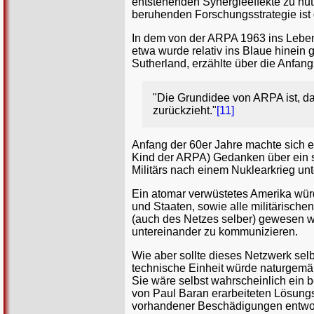
entstehenden Synergieeffekte zu nut
beruhenden Forschungsstrategie ist d
In dem von der ARPA 1963 ins Leb
etwa wurde relativ ins Blaue hinein
Sutherland, erzählte über die Anfangs
"Die Grundidee von ARPA ist, da
zurückzieht."
[11]
Anfang der 60er Jahre machte sich e
Kind der ARPA) Gedanken über ein s
Militärs nach einem Nuklearkrieg un
Ein atomar verwüstetes Amerika wür
und Staaten, sowie alle militärisch
(auch des Netzes selber) gewesen wär
untereinander zu kommunizieren.
Wie aber sollte dieses Netzwerk sel
technische Einheit würde naturgemäß 
Sie wäre selbst wahrscheinlich ein
von Paul Baran erarbeiteten Lösung
vorhandener Beschädigungen entworf