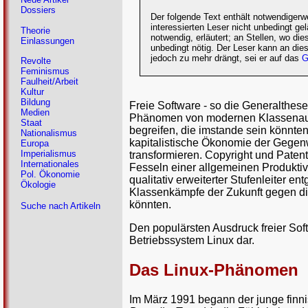
Dossiers
Der folgende Text enthält notwendigerw
interessierten Leser nicht unbedingt ge
Theorie
notwendig, erläutert; an Stellen, wo di
Einlassungen
unbedingt nötig. Der Leser kann an die
jedoch zu mehr drängt, sei er auf das
G
Revolte
Feminismus
Faulheit/Arbeit
Kultur
Bildung
Freie Software - so die Generalthese 
Medien
Phänomen von modernen Klassenau
Staat
begreifen, die imstande sein könnten
Nationalismus
kapitalistische Ökonomie der Gegenw
Europa
Imperialismus
transformieren. Copyright und Paten
Internationales
Fesseln einer allgemeinen Produktiv
Pol. Ökonomie
qualitativ erweiterter Stufenleiter e
Ökologie
Klassenkämpfe der Zukunft gegen di
könnten.
Suche nach Artikeln
Den populärsten Ausdruck freier Soft
Betriebssystem Linux dar.
Das Linux-Phänomen
Im März 1991 begann der junge finni