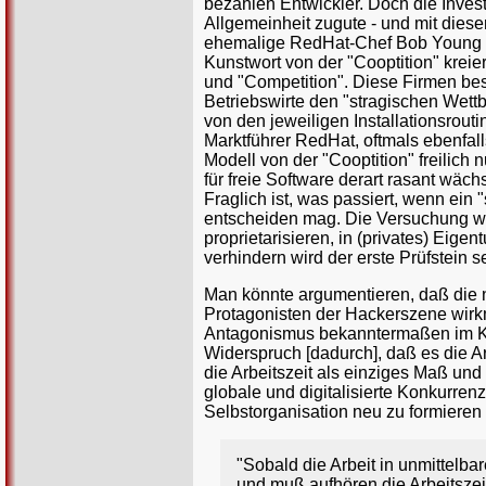
bezahlen Entwickler. Doch die Invest
Allgemeinheit zugute - und mit dies
ehemalige RedHat-Chef Bob Young
Kunstwort von der "Cooptition" kreie
und "Competition". Diese Firmen bes
Betriebswirte den "stragischen Wet
von den jeweiligen Installationsrouti
Marktführer RedHat, oftmals ebenfalls
Modell von der "Cooptition" freilich 
für freie Software derart rasant wäch
Fraglich ist, was passiert, wenn ein
entscheiden mag. Die Versuchung wir
proprietarisieren, in (privates) Eige
verhindern wird der erste Prüfstein
Man könnte argumentieren, daß die n
Protagonisten der Hackerszene wirkmä
Antagonismus bekanntermaßen im Kapi
Widerspruch [dadurch], daß es die Ar
die Arbeitszeit als einziges Maß und
globale und digitalisierte Konkurrenz
Selbstorganisation neu zu formieren
"Sobald die Arbeit in unmittelba
und muß aufhören die Arbeitszei