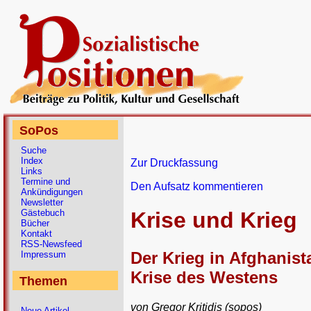
SoPos
Suche
Index
Zur Druckfassung
Links
Termine und
Den Aufsatz kommentieren
Ankündigungen
Newsletter
Gästebuch
Krise und Krieg
Bücher
Kontakt
RSS-Newsfeed
Der Krieg in Afghanist
Impressum
Krise des Westens
Themen
von Gregor Kritidis (sopos)
Neue Artikel