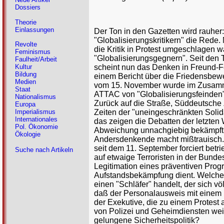
Dossiers
Theorie
Einlassungen
Der Ton in den Gazetten wird rauher:
"Globalisierungskritikern" die Red
Revolte
die Kritik in Protest umgeschlagen wa
Feminismus
"Globalisierungsgegnern". Seit den
Faulheit/Arbeit
scheint nun das Denken in Freund-F
Kultur
Bildung
einem Bericht über die Friedensbew
Medien
vom 15. November wurde im Zusamm
Staat
ATTAC von "Globalisierungsfeinden
Nationalismus
Zurück auf die Straße, Süddeutsche 
Europa
Zeiten der "uneingeschränkten Solid
Imperialismus
Internationales
das zeigen die Debatten der letzten
Pol. Ökonomie
Abweichung unnachgiebig bekämpft. E
Ökologie
Andersdenkende macht mißtrauisch. 
seit dem 11. September forciert betr
Suche nach Artikeln
auf etwaige Terroristen in der Bundes
Legitimation eines präventiven Pro
Aufstandsbekämpfung dient. Welcher
einen "Schläfer" handelt, der sich vö
daß der Personalausweis mit einem 
der Exekutive, die zu einem Protest 
von Polizei und Geheimdiensten wei
gelungene Sicherheitspolitik?