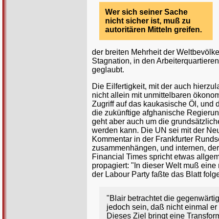
Wer sich seiner Sache
nicht sicher ist, muß zu
autoritären Mitteln greifen.
der breiten Mehrheit der Weltbevölke
Stagnation, in den Arbeiterquartier
geglaubt.
Die Eilfertigkeit, mit der auch hierz
nicht allein mit unmittelbaren ökono
Zugriff auf das kaukasische Öl, und
die zukünftige afghanische Regierung
geht aber auch um die grundsätzlich
werden kann. Die UN sei mit der Neu
Kommentar in der Frankfurter Rundsc
zusammenhängen, und internen, dere
Financial Times spricht etwas allge
propagiert: "In dieser Welt muß eine
der Labour Party faßte das Blatt f
"Blair betrachtet die gegenwärt
jedoch sein, daß nicht einmal e
Dieses Ziel bringt eine Transf