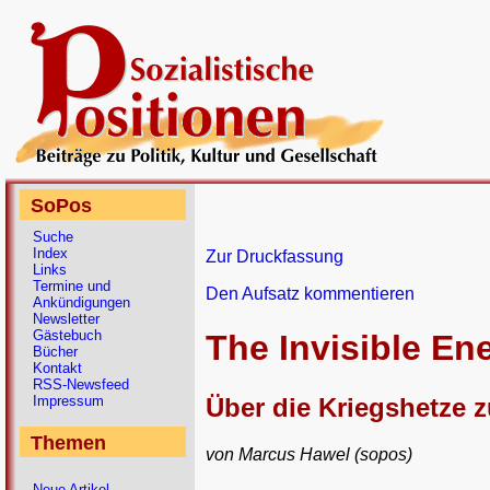
SoPos
Suche
Index
Zur Druckfassung
Links
Termine und
Den Aufsatz kommentieren
Ankündigungen
Newsletter
Gästebuch
The Invisible E
Bücher
Kontakt
RSS-Newsfeed
Über die Kriegshetze z
Impressum
Themen
von Marcus Hawel (sopos)
Neue Artikel