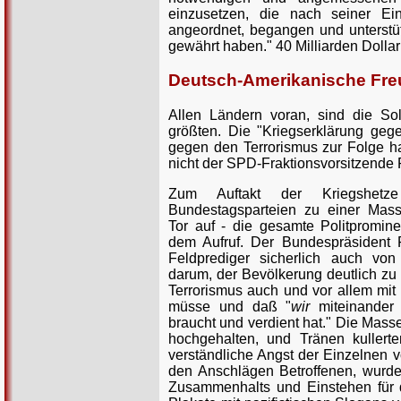
einzusetzen, die nach seiner Ei
angeordnet, begangen und unterstü
gewährt haben." 40 Milliarden Dollar 
Deutsch-Amerikanische Fre
Allen Ländern voran, sind die So
größten. Die "Kriegserklärung geg
gegen den Terrorismus zur Folge ha
nicht der SPD-Fraktionsvorsitzende 
Zum Auftakt der Kriegshetz
Bundestagsparteien zu einer Ma
Tor auf - die gesamte Politpromi
dem Aufruf. Der Bundespräsident 
Feldprediger sicherlich auch vo
darum, der Bevölkerung deutlich z
Terrorismus auch und vor allem mit 
müsse und daß "
wir
miteinander 
braucht und verdient hat." Die Mas
hochgehalten, und Tränen kullerte
verständliche Angst der Einzelnen v
den Anschlägen Betroffenen, wurd
Zusammenhalts und Einstehen für d