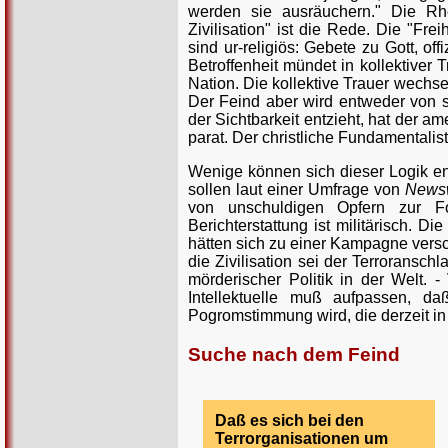
werden sie ausräuchern." Die Rhet
Zivilisation" ist die Rede. Die "Fre
sind ur-religiös: Gebete zu Gott, of
Betroffenheit mündet in kollektiver T
Nation. Die kollektive Trauer wechs
Der Feind aber wird entweder von s
der Sichtbarkeit entzieht, hat der a
parat. Der christliche Fundamentali
Wenige können sich dieser Logik en
sollen laut einer Umfrage von
News
von unschuldigen Opfern zur Fo
Berichterstattung ist militärisch. D
hätten sich zu einer Kampagne versc
die Zivilisation sei der Terroransc
mörderischer Politik in der Welt. 
Intellektuelle muß aufpassen, da
Pogromstimmung wird, die derzeit i
Suche nach dem Feind
Daß es sich bei den
Terrorganisationen um