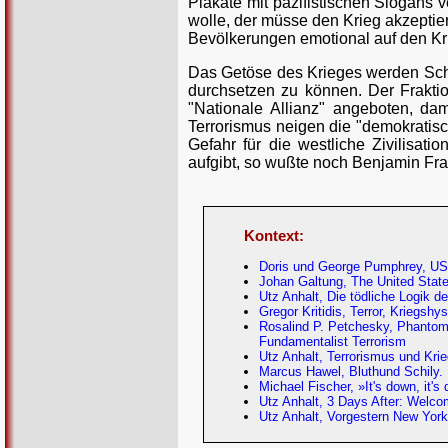
Plakate mit pazifistischen Slogans 
wolle, der müsse den Krieg akzeptier
Bevölkerungen emotional auf den Kri
Das Getöse des Krieges werden Schar
durchsetzen zu können. Der Fraktio
"Nationale Allianz" angeboten, da
Terrorismus neigen die "demokratisc
Gefahr für die westliche Zivilisat
aufgibt, so wußte noch Benjamin Fran
Kontext:
Doris und George Pumphrey, US-
Johan Galtung, The United State
Utz Anhalt, Die tödliche Logik d
Gregor Kritidis, Terror, Kriegsh
Rosalind P. Petchesky, Phantom 
Fundamentalist Terrorism
Utz Anhalt, Terrorismus und Krie
Marcus Hawel, Bluthund Schily. 
Michael Fischer, »It's down, it's
Utz Anhalt, 3 Days After: Welcom
Utz Anhalt, Vorgestern New York