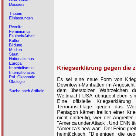
Dossiers
Theorie
Einlassungen
Revolte
Feminismus
Faulheit/Arbeit
Kultur
Bildung
Medien
Staat
Nationalismus
Europa
Kriegserklärung gegen die zi
Imperialismus
Internationales
Pol. Ökonomie
Es sei eine neue Form von Krieg
Ökologie
Downtown-Manhatten im Angesicht 
dem überstolzen Wahrzeichen de
Suche nach Artikeln
Weltmacht USA übriggeblieben sin
Eine offizielle Kriegserklärun
Terroranschläge gegen das Wor
Pentagon kämen freilich einer Kri
nicht eindeutig, wer der Angreifer 
"America under Attack". Und CNN tit
"America's new war". Der Feind grei
heimtückisch. "Diejenigen, die ge