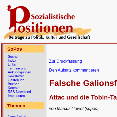
SoPos
Suche
Index
Zur Druckfassung
Links
Termine und
Den Aufsatz kommentieren
Ankündigungen
Newsletter
Gästebuch
Falsche Galionsf
Bücher
Kontakt
RSS-Newsfeed
Attac und die Tobin-T
Impressum
Themen
von Marcus Hawel (sopos)
Neue Artikel