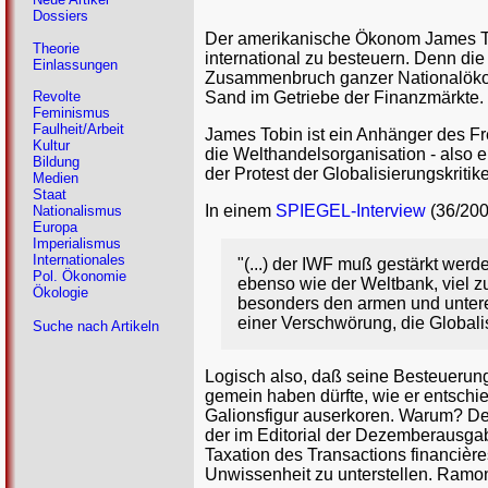
Dossiers
Der amerikanische Ökonom James Tob
Theorie
international zu besteuern. Denn di
Einlassungen
Zusammenbruch ganzer Nationalökon
Sand im Getriebe der Finanzmärkte.
Revolte
Feminismus
Faulheit/Arbeit
James Tobin ist ein Anhänger des Fr
Kultur
die Welthandelsorganisation - also 
Bildung
der Protest der Globalisierungskritik
Medien
Staat
In einem
SPIEGEL-Interview
(36/200
Nationalismus
Europa
Imperialismus
Internationales
"(...) der IWF muß gestärkt werd
Pol. Ökonomie
ebenso wie der Weltbank, viel z
Ökologie
besonders den armen und unteren
einer Verschwörung, die Globalis
Suche nach Artikeln
Logisch also, daß seine Besteuerung
gemein haben dürfte, wie er entschie
Galionsfigur auserkoren. Warum? De
der im Editorial der Dezemberausgab
Taxation des Transactions financière
Unwissenheit zu unterstellen. Ramon