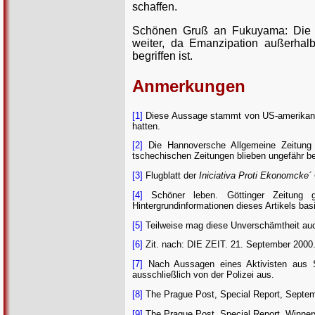
schaffen.
Schönen Gruß an Fukuyama: Die G
weiter, da Emanzipation außerhalb
begriffen ist.
Anmerkungen
[1]
Diese Aussage stammt von US-amerikanisch
hatten.
[2]
Die Hannoversche Allgemeine Zeitung 
tschechischen Zeitungen blieben ungefähr be
[3]
Flugblatt der
Iniciativa Proti Ekonomcke´ 
[4]
Schöner leben. Göttinger Zeitung g
Hintergrundinformationen dieses Artikels basi
[5]
Teilweise mag diese Unverschämtheit auch 
[6]
Zit. nach: DIE ZEIT. 21. September 2000.
[7]
Nach Aussagen eines Aktivisten aus Se
ausschließlich von der Polizei aus.
[8]
The Prague Post, Special Report, Septemb
[9]
The Prague Post. Special Report. Winners