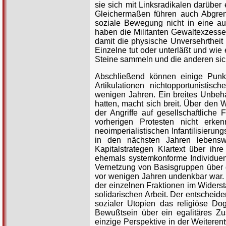
sie sich mit Linksradikalen darüber e
Gleichermaßen führen auch Abgren
soziale Bewegung nicht in eine aus
haben die Militanten Gewaltexzesse
damit die physische Unversehrtheit 
Einzelne tut oder unterläßt und wie
Steine sammeln und die anderen sic
Abschließend können einige Punkte
Artikulationen nichtopportunistis
wenigen Jahren. Ein breites Unbeha
hatten, macht sich breit. Über den
der Angriffe auf gesellschaftliche
vorherigen Protesten nicht erke
neoimperialistischen Infantilisierun
in den nächsten Jahren lebensw
Kapitalstrategen Klartext über ih
ehemals systemkonforme Individuen
Vernetzung von Basisgruppen über d
vor wenigen Jahren undenkbar war. 
der einzelnen Fraktionen im Widerst
solidarischen Arbeit. Der entscheide
sozialer Utopien das religiöse Do
Bewußtsein über ein egalitäres Zu
einzige Perspektive in der Weiteren