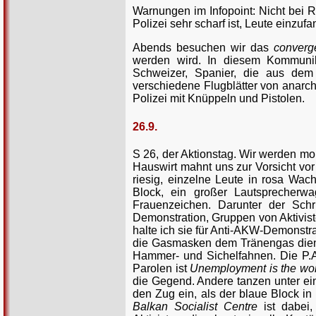
Warnungen im Infopoint: Nicht bei 
Polizei sehr scharf ist, Leute einzuf
Abends besuchen wir das
conver
werden wird. In diesem Kommunikati
Schweizer, Spanier, die aus dem
verschiedene Flugblätter von anarc
Polizei mit Knüppeln und Pistolen.
26.9.
S 26, der Aktionstag. Wir werden m
Hauswirt mahnt uns zur Vorsicht vor 
riesig, einzelne Leute in rosa Wac
Block, ein großer Lautsprecherw
Frauenzeichen. Darunter der Schr
Demonstration, Gruppen von Aktivist
halte ich sie für Anti-AKW-Demonstra
die Gasmasken dem Tränengas diene
Hammer- und Sichelfahnen. Die P.A.
Parolen ist
Unemployment is the wors
die Gegend. Andere tanzen unter ei
den Zug ein, als der blaue Block i
Balkan Socialist Centre
ist dabei