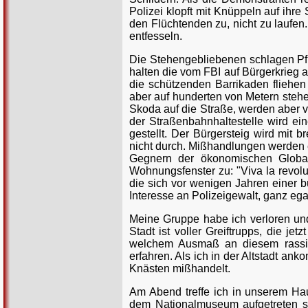
Polizei klopft mit Knüppeln auf ihre 
den Flüchtenden zu, nicht zu laufe
entfesseln.
Die Stehengebliebenen schlagen Pfla
halten die vom FBI auf Bürgerkrieg 
die schützenden Barrikaden fliehen 
aber auf hunderten von Metern ste
Skoda auf die Straße, werden aber v
der Straßenbahnhaltestelle wird e
gestellt. Der Bürgersteig wird mit
nicht durch. Mißhandlungen werden e
Gegnern der ökonomischen Globali
Wohnungsfenster zu: "Viva la revoluc
die sich vor wenigen Jahren einer bü
Interesse an Polizeigewalt, ganz egal
Meine Gruppe habe ich verloren und
Stadt ist voller Greiftrupps, die j
welchem Ausmaß an diesem rassist
erfahren. Als ich in der Altstadt an
Knästen mißhandelt.
Am Abend treffe ich in unserem Ha
dem Nationalmuseum aufgetreten s