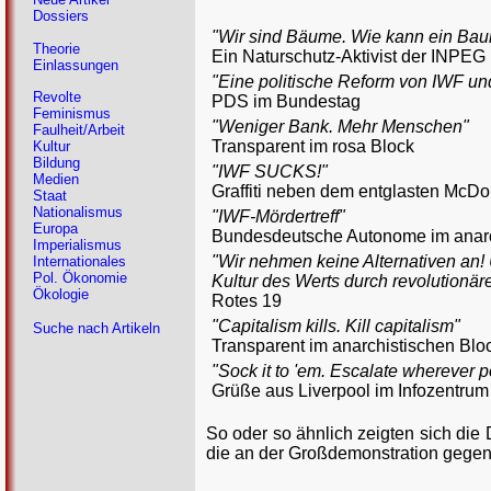
Dossiers
"Wir sind Bäume. Wie kann ein Baum
Theorie
Ein Naturschutz-Aktivist der INPEG
Einlassungen
"Eine politische Reform von IWF un
Revolte
PDS im Bundestag
Feminismus
"Weniger Bank. Mehr Menschen"
Faulheit/Arbeit
Transparent im rosa Block
Kultur
Bildung
"IWF SUCKS!"
Medien
Graffiti neben dem entglasten McD
Staat
Nationalismus
"IWF-Mördertreff"
Europa
Bundesdeutsche Autonome im anarc
Imperialismus
"Wir nehmen keine Alternativen an! 
Internationales
Pol. Ökonomie
Kultur des Werts durch revolutionär
Ökologie
Rotes 19
"Capitalism kills. Kill capitalism"
Suche nach Artikeln
Transparent im anarchistischen Bl
"Sock it to 'em. Escalate wherever 
Grüße aus Liverpool im Infozentrum
So oder so ähnlich zeigten sich die
die an der Großdemonstration gegen