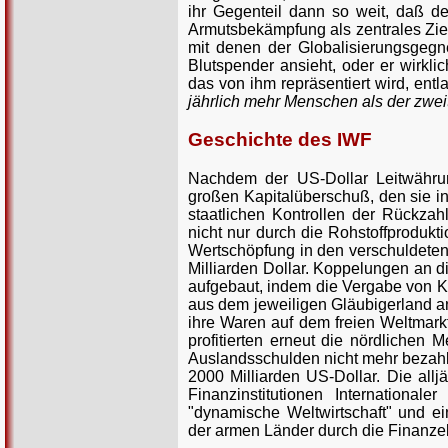
ihr Gegenteil dann so weit, daß d
Armutsbekämpfung als zentrales Zie
mit denen der Globalisierungsgegner
Blutspender ansieht, oder er wirkli
das von ihm repräsentiert wird, ent
jährlich mehr Menschen als der zweit
Geschichte des IWF
Nachdem der US-Dollar Leitwährun
großen Kapitalüberschuß, den sie in
staatlichen Kontrollen der Rückzah
nicht nur durch die Rohstoffprodukt
Wertschöpfung in den verschuldeten
Milliarden Dollar. Koppelungen an d
aufgebaut, indem die Vergabe von K
aus dem jeweiligen Gläubigerland a
ihre Waren auf dem freien Weltmark
profitierten erneut die nördlichen 
Auslandsschulden nicht mehr bezahle
2000 Milliarden US-Dollar. Die allj
Finanzinstitutionen Internation
"dynamische Weltwirtschaft" und ei
der armen Länder durch die Finanze