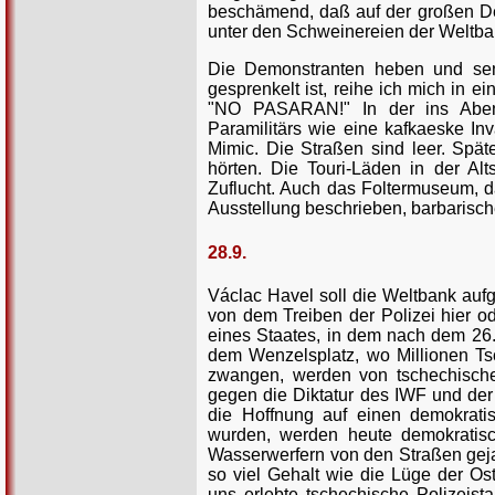
beschämend, daß auf der großen De
unter den Schweinereien der Weltban
Die Demonstranten heben und senk
gesprenkelt ist, reihe ich mich in 
"NO PASARAN!" In der ins Abendro
Paramilitärs wie eine kafkaeske I
Mimic. Die Straßen sind leer. Späte
hörten. Die Touri-Läden in der Al
Zuflucht. Auch das Foltermuseum, das
Ausstellung beschrieben, barbarische
28.9.
Václac Havel soll die Weltbank aufg
von dem Treiben der Polizei hier od
eines Staates, in dem nach dem 26.
dem Wenzelsplatz, wo Millionen Ts
zwangen, werden von tschechischen
gegen die Diktatur des IWF und der 
die Hoffnung auf einen demokrati
wurden, werden heute demokratisc
Wasserwerfern von den Straßen gej
so viel Gehalt wie die Lüge der Os
uns erlebte tschechische Polizeis