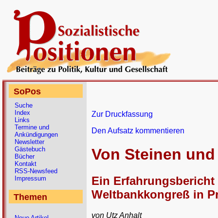
SoPos
Suche
Index
Zur Druckfassung
Links
Termine und
Den Aufsatz kommentieren
Ankündigungen
Newsletter
Gästebuch
Von Steinen un
Bücher
Kontakt
RSS-Newsfeed
Ein Erfahrungsberich
Impressum
Weltbankkongreß in P
Themen
von Utz Anhalt
Neue Artikel