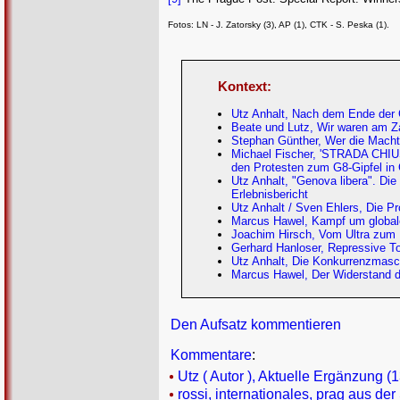
Fotos: LN - J. Zatorsky (3), AP (1), CTK - S. Peska (1).
Kontext:
Utz Anhalt, Nach dem Ende der 
Beate und Lutz, Wir waren am Z
Stephan Günther, Wer die Macht
Michael Fischer, 'STRADA CHIUSA
den Protesten zum G8-Gipfel in
Utz Anhalt, "Genova libera". Di
Erlebnisbericht
Utz Anhalt / Sven Ehlers, Die Pr
Marcus Hawel, Kampf um globale 
Joachim Hirsch, Vom Ultra zum 
Gerhard Hanloser, Repressive To
Utz Anhalt, Die Konkurrenzmasc
Marcus Hawel, Der Widerstand d
Den Aufsatz kommentieren
Kommentare
:
Utz ( Autor ), Aktuelle Ergänzung (1
rossi, internationales, prag aus der