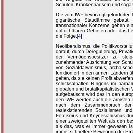
Schulen, Krankenhäusern und sogar 
Die vom IWF bevorzugt geförderten 
gigantische Staudämme gebaut, M
transnationaler Konzerne gehen ei
unfruchtbaren Gebieten oder das Le
die Folge.
[4]
Neoliberalismus, die Politikvorste
darauf, durch Deregulierung, Privat
der Vermögensbesitzer zu steiger
zunehmender Ausrichtung von Schule
von Sozialdarwinismus, archaisch
funktioniert in den armen Ländern ü
gelten, da sie keinen Profit abwerfe
schicksalhaften Ringens im barbar
globalen und brutalkapitalistischen 
aufgebauscht wird das in den euro
den IWF werden auch die ärmsten L
nach dem Zusammenbruch der sta
realexistierenden Sozialismen un
Fordismus und Keynesianismus dur
einer zweigeteilten Welt als den be
als das, was er immer gewesen ist
immer schnellere Bewegung der Prof