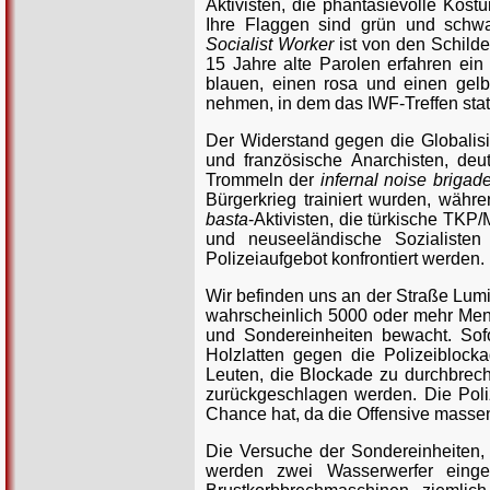
Aktivisten, die phantasievolle Ko
Ihre Flaggen sind grün und schwa
Socialist Worker
ist von den Schilde
15 Jahre alte Parolen erfahren ein 
blauen, einen rosa und einen ge
nehmen, in dem das IWF-Treffen statt
Der Widerstand gegen die Globalisi
und französische Anarchisten, deu
Trommeln der
infernal noise brigad
Bürgerkrieg trainiert wurden, währ
basta
-Aktivisten, die türkische TKP/
und neuseeländische Sozialiste
Polizeiaufgebot konfrontiert werden.
Wir befinden uns an der Straße Lum
wahrscheinlich 5000 oder mehr Men
und Sondereinheiten bewacht. Sofor
Holzlatten gegen die Polizeiblocka
Leuten, die Blockade zu durchbrec
zurückgeschlagen werden. Die Poliz
Chance hat, da die Offensive massenha
Die Versuche der Sondereinheiten, 
werden zwei Wasserwerfer einge