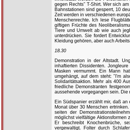
gegen Rechts" T-Shirt. Wer sich am
Bahnstationen sind gesperrt, 10 d
Zeit werden in verschiedenen europ
Menschenrechte. Ich lese Flugblätt
giftigen Früchte des Neoliberalism
Tiere und Umwelt ab wie auch jegli
unterdrücken. Sie fordert Entwick
Kleidung gehören, aber auch Arbeits
18.30
Demonstration in der Altstadt. Ung
inhaftierten Dissidenten. Jongleur
Masken vermummt. Ein Mann hat s
umgehängt, auf dem steht: "I'm als
Solidaritätsaktion. Mehr als 400 A
friedliche Demonstranten festgen
aussehende vorgegangen sein. Die m
Ein Südspanier erzählt mir, daß an 
Monat über 30 Menschen ertrinken.
seiten der Demonstrationsteilnehm
möglichst vielfältige Aktionsforme
Er beschreibt Knochenbrüche, sex
vergewaltigt. Folter durch Schlafe