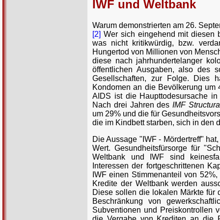
IWF und Weltbank
Warum demonstrierten am 26. Septe
[2]
Wer sich eingehend mit diesen be
was nicht kritikwürdig, bzw. verd
Hungertod von Millionen von Mensch
diese nach jahrhundertelanger kolo
öffentlichen Ausgaben, also des so
Gesellschaften, zur Folge. Dies 
Kondomen an die Bevölkerung um 43
AIDS ist die Haupttodesursache i
Nach drei Jahren des
IMF Structur
um 29% und die für Gesundheitsvors
die im Kindbett starben, sich in de
Die Aussage "IWF - Mördertreff" hat, 
Wert. Gesundheitsfürsorge für "Sc
Weltbank und IWF sind keinesfall
Interessen der fortgeschrittenen K
IWF einen Stimmenanteil von 52%, 
Kredite der Weltbank werden auss
Diese sollen die lokalen Märkte für
Beschränkung von gewerkschaftlic
Subventionen und Preiskontrollen 
die Vergabe von Krediten an die P