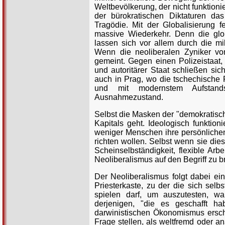
Weltbevölkerung, der nicht funktion
der bürokratischen Diktaturen da
Tragödie. Mit der Globalisierung f
massive Wiederkehr. Denn die glob
lassen sich vor allem durch die mil
Wenn die neoliberalen Zyniker vo
gemeint. Gegen einen Polizeistaat, 
und autoritärer Staat schließen sic
auch in Prag, wo die tschechische 
und mit modernstem Aufstand
Ausnahmezustand.
Selbst die Masken der "demokratisch
Kapitals geht. Ideologisch funktion
weniger Menschen ihre persönlichen
richten wollen. Selbst wenn sie die
Scheinselbständigkeit, flexible Arb
Neoliberalismus auf den Begriff zu b
Der Neoliberalismus folgt dabei e
Priesterkaste, zu der die sich sel
spielen darf, um auszutesten, w
derjenigen, "die es geschafft ha
darwinistischen Ökonomismus ersch
Frage stellen, als weltfremd oder a