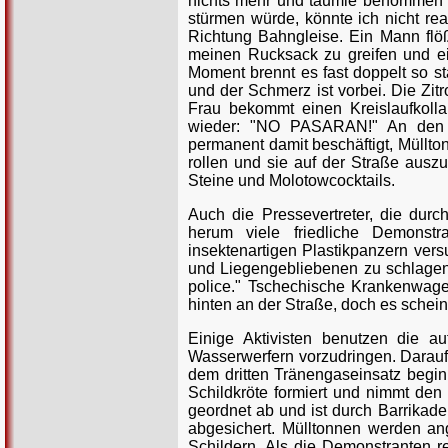
nichts mehr und taumle benommen üb
stürmen würde, könnte ich nicht r
Richtung Bahngleise. Ein Mann flößt
meinen Rucksack zu greifen und ein
Moment brennt es fast doppelt so 
und der Schmerz ist vorbei. Die Zit
Frau bekommt einen Kreislaufkoll
wieder: "NO PASARAN!" An den Hä
permanent damit beschäftigt, Müllto
rollen und sie auf der Straße ausz
Steine und Molotowcocktails.
Auch die Pressevertreter, die dur
herum viele friedliche Demonstra
insektenartigen Plastikpanzern ver
und Liegengebliebenen zu schlagen.
police." Tschechische Krankenwage
hinten an der Straße, doch es schei
Einige Aktivisten benutzen die a
Wasserwerfern vorzudringen. Daraufh
dem dritten Tränengaseinsatz begin
Schildkröte formiert und nimmt den 
geordnet ab und ist durch Barrikaden
abgesichert. Mülltonnen werden ang
Schildern. Als die Demonstranten r