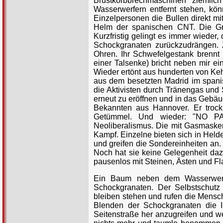
Brustkorbbrechmaschinen ziemlic
Wasserwerfern entfernt stehen, kö
Einzelpersonen die Bullen direkt m
Helm der spanischen CNT. Die Grei
Kurzfristig gelingt es immer wieder
Schockgranaten zurückzudrängen. 
Ohren. Ihr Schwefelgestank brennt
einer Talsenke) bricht neben mir ei
Wieder ertönt aus hunderten von Ke
aus dem besetzten Madrid im spani
die Aktivisten durch Tränengas und
erneut zu eröffnen und in das Gebäu
Bekannten aus Hannover. Er troc
Getümmel. Und wieder: "NO PAS
Neoliberalismus. Die mit Gasmaske
Kampf. Einzelne bieten sich in Held
und greifen die Sondereinheiten 
Noch hat sie keine Gelegenheit daz
pausenlos mit Steinen, Ästen und F
Ein Baum neben dem Wasserwerfe
Schockgranaten. Der Selbstschutz
bleiben stehen und rufen die Mensch
Blenden der Schockgranaten die I
Seitenstraße her anzugreifen und w