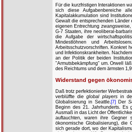
Für die kurzfristigen Interaktionen 
sich diese Aufgabenbereiche al
Kapitalakkumulation sind Institutio
Gewalt die entsprechenden Länder
eigenen Entrechtung zwangsweise, "
G-7 Staaten, ihre neoliberal-barbari
die Aufgabe der wirtschaftspolit
Mindestlöhnen und Arbeitslosenu
Arbeitsschutzvorschriften. Konkret h
und Infektionskrankheiten. Nachdem 
an der Politik der beiden Institut
"Armutsbekämpfung" um. Orwell läßt
des Reichtums und dem ärmsten 1,
Widerstand gegen ökonomis
Daß trotz perfektionierter Werbestr
verblüffte die
global players
in de
Globalisierung in Seattle.
[7]
Der
S
Beginn des 21. Jahrhunderts. Es 
Ausmaß in das Licht der Öffentlichk
auftauchten, waren ihre Gegner
ökonomische Globalisierung), die 
sich gerade dort, wo der Kapitalis