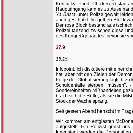
Kentucky Fried Chicken-Restaura
Haupteingang kam es zu Auseinande
Ya Basta
unter Polizeigewalt leide
auch geschützt. Im gelben Block wa
Der rosa Block bestand aus tschech
Polizei tanzend zwischen diese und d
des Kongreßgebäudes, bevor sie vo
27.9
16.15
Infopoint. Ich diskutiere mit einer 
hat, aber mit den Zielen der Demons
Folge der Globalisierung täglich zu
Schuldenfalle sterben "müssen". 
Sondereinheiten mißhandelten gezi
brach sich die Hüfte, als sie die M
Stock der Wache sprang.
Seit gestern Abend herrscht im Prage
Wir kommen am entglasten McDonalds
aufgestellt. Ein Polizist grinst u
Innenstadt werden die Personalien ko