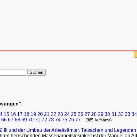
assungen":
4
15
16
17
18
19
20
21
22
23
24
25
26
27
28
29
30
31
32
33
34
66
67
68
69
70
71
72
73
74
75
76
77
(385 Aufsätze)
 III und der Umbau der Arbeitsämter. Tatsachen und Legenden
ahren herrschenden Massenarbeitslosigkeit ist der Mangel an Ar