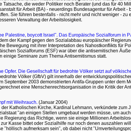
he Tatsache, die weder Politiker noch Berater (und das für 40 Mil
nstalt für Arbeit (BA) - neuerdings Bundesagentur für Arbeit -
ffen. Sie führen bestenfalls - nicht mehr und nicht weniger - zu 
esseren Verwaltung der Arbeitslosigkeit.
ee Palestine, boycott Israel". Das Europäische Sozialforum in 
 dem der Kampf gegen den Sozialabbau europäischer Regierunge
sche Bewegung mit ihrer Interpretation des Nahostkonflikts für 
päischen Sozialforums (ESF) war über die antisemitischen Äuß
n einige Seminare zum Thema Antisemitismus statt.
e Opfer. Die Gesellschaft für bedrohte Völker setzt auf völkisch
 bedrohte Völker (GfbV) gilt innerhalb der entwicklungspolitisc
m September 2003 demonstrierten Antifa-Gruppen unter dem Mott
rechnet eine Menschenrechtsorganisation in die Kritik der Ant
mpf mit Weihrauch.
(Januar 2004)
e der Katholischen Kirche, Kardinal Lehmann, verkündete zum J
ialstaat "an einigen Stellen umgebaut werden müsse, um auch kü
die Regierung das Richtige, wenn sie einige Millionen Arbeitslos
ur Kasse bittet oder Sozialhilfe nur noch denen auszahlen will
e "höllisch aufmerksam sein", ob dabei nicht "Umverteilungspro