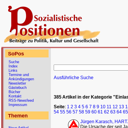
SoPos
Suche
Index
Links
Termine und
Ausführliche Suche
Ankündigungen
Newsletter
Gästebuch
Bücher
Kontakt
385 Artikel in der Kategorie "Einl
RSS-Newsfeed
Impressum
Seite
:
1
2
3
4
5
6
7
8
9
10
11
12
13
1
54
55
56
57
58
59
60
61
62
63
64
65
Themen
Jürgen Karasch, HARTZ
Die Ursache der seit J
Neue Artikel