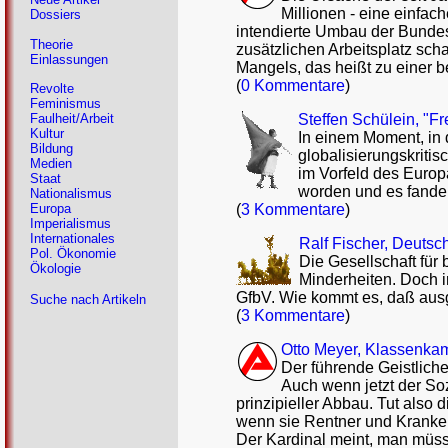
Millionen - eine einfac
Dossiers
intendierte Umbau der Bundesa
Theorie
zusätzlichen Arbeitsplatz scha
Einlassungen
Mangels, das heißt zu einer b
(
0 Kommentare
)
Revolte
Feminismus
Steffen Schülein, "Fr
Faulheit/Arbeit
Kultur
In einem Moment, in
Bildung
globalisierungskriti
Medien
im Vorfeld des Euro
Staat
worden und es fande
Nationalismus
(
3 Kommentare
)
Europa
Imperialismus
Internationales
Ralf Fischer, Deutsch
Pol. Ökonomie
Die Gesellschaft für
Ökologie
Minderheiten. Doch i
GfbV. Wie kommt es, daß ausge
Suche nach Artikeln
(
3 Kommentare
)
Otto Meyer, Klassenka
Der führende Geistlich
Auch wenn jetzt der Soz
prinzipieller Abbau. Tut also 
wenn sie Rentner und Kranke z
Der Kardinal meint, man müss