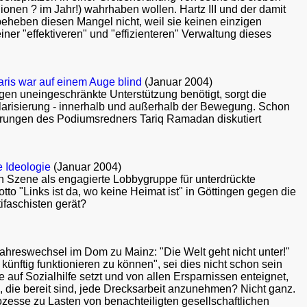
lionen ? im Jahr!) wahrhaben wollen. Hartz III und der damit
 beheben diesen Mangel nicht, weil sie keinen einzigen
einer "effektiveren" und "effizienteren" Verwaltung dieses
Paris war auf einem Auge blind
(Januar 2004)
n uneingeschränkte Unterstützung benötigt, sorgt die
Polarisierung - innerhalb und außerhalb der Bewegung. Schon
erungen des Podiumsredners Tariq Ramadan diskutiert
e Ideologie
(Januar 2004)
hen Szene als engagierte Lobbygruppe für unterdrückte
o "Links ist da, wo keine Heimat ist" in Göttingen gegen die
ifaschisten gerät?
ahreswechsel im Dom zu Mainz: "Die Welt geht nicht unter!"
nftig funktionieren zu können", sei dies nicht schon sein
e auf Sozialhilfe setzt und von allen Ersparnissen enteignet,
, die bereit sind, jede Drecksarbeit anzunehmen? Nicht ganz.
zesse zu Lasten von benachteiligten gesellschaftlichen