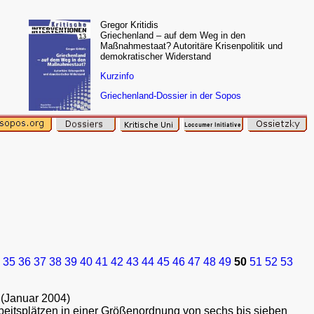
Gregor Kritidis
Griechenland – auf dem Weg in den
Maßnahmestaat? Autoritäre Krisenpolitik und
demokratischer Widerstand
Kurzinfo
Griechenland-Dossier in der Sopos
35
36
37
38
39
40
41
42
43
44
45
46
47
48
49
50
51
52
53
(Januar 2004)
beitsplätzen in einer Größenordnung von sechs bis sieben