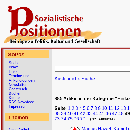
SoPos
Suche
Index
Links
Termine und
Ausführliche Suche
Ankündigungen
Newsletter
Gästebuch
Bücher
Kontakt
385 Artikel in der Kategorie "Einl
RSS-Newsfeed
Impressum
Seite
:
1
2
3
4
5
6
7
8
9
10
11
12
13
1
38
39
40
41
42
43
44
45
46
47
48
49
Themen
73
74
75
76
77
(385 Aufsätze)
Marcus Hawel, Kampf u
Neue Artikel