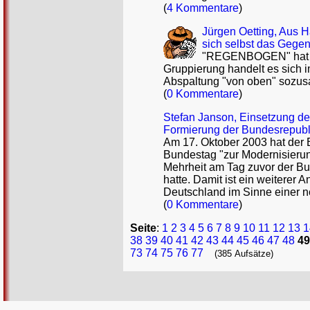
(
4 Kommentare
)
Jürgen Oetting, Aus 
sich selbst das Gegen
"REGENBOGEN" hat ber
Gruppierung handelt es sich 
Abspaltung "von oben" sozusa
(
0 Kommentare
)
Stefan Janson, Einsetzung der
Formierung der Bundesrepubl
Am 17. Oktober 2003 hat der
Bundestag "zur Modernisierun
Mehrheit am Tag zuvor der Bu
hatte. Damit ist ein weitere
Deutschland im Sinne einer n
(
0 Kommentare
)
Seite
:
1
2
3
4
5
6
7
8
9
10
11
12
13
1
38
39
40
41
42
43
44
45
46
47
48
49
73
74
75
76
77
(385 Aufsätze)