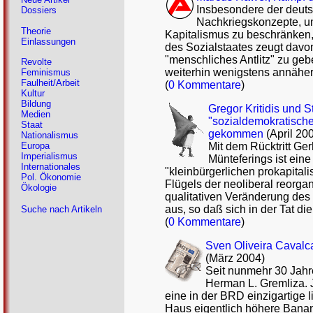
Insbesondere der deutsc
Dossiers
Nachkriegskonzepte, um
Theorie
Kapitalismus zu beschränken,
Einlassungen
des Sozialstaates zeugt davon
"menschliches Antlitz" zu ge
Revolte
weiterhin wenigstens annähe
Feminismus
Faulheit/Arbeit
(
0 Kommentare
)
Kultur
Bildung
Gregor Kritidis und 
Medien
"sozialdemokratische
Staat
gekommen
(April 20
Nationalismus
Mit dem Rücktritt Ge
Europa
Imperialismus
Münteferings ist ein
Internationales
"kleinbürgerlichen prokapital
Pol. Ökonomie
Flügels der neoliberal reorga
Ökologie
qualitativen Veränderung des
aus, so daß sich in der Tat di
Suche nach Artikeln
(
0 Kommentare
)
Sven Oliveira Cavalca
(März 2004)
Seit nunmehr 30 Jahr
Herman L. Gremliza. J
eine in der BRD einzigartige l
Haus eigentlich höhere Banan