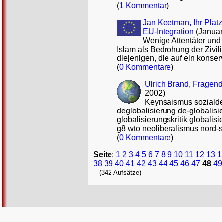
(
1 Kommentar
)
Jan Keetman, Ihr Platz 
EU-Integration
(Januar
Wenige Attentäter und
Islam als Bedrohung der Zivil
diejenigen, die auf ein konse
(
0 Kommentare
)
Ulrich Brand, Fragend
2002)
Keynsaismus sozialde
deglobalisierung de-globalisi
globalisierungskritik globalis
g8 wto neoliberalismus nord-s
(
0 Kommentare
)
Seite
:
1
2
3
4
5
6
7
8
9
10
11
12
13
1
38
39
40
41
42
43
44
45
46
47
48
49
(342 Aufsätze)