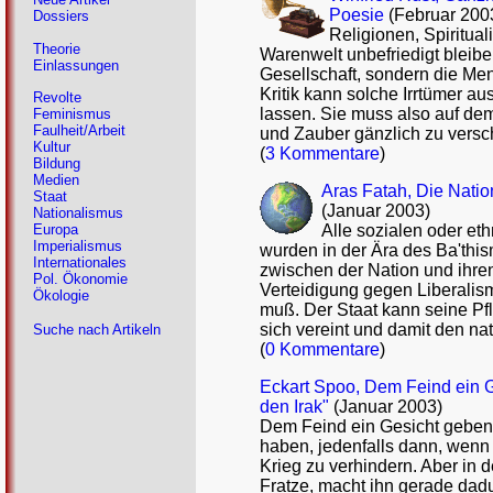
Poesie
(Februar 200
Dossiers
Religionen, Spiritual
Theorie
Warenwelt unbefriedigt bleibe
Einlassungen
Gesellschaft, sondern die Men
Kritik kann solche Irrtümer a
Revolte
lassen. Sie muss also auf de
Feminismus
Faulheit/Arbeit
und Zauber gänzlich zu vers
Kultur
(
3 Kommentare
)
Bildung
Medien
Aras Fatah, Die Natio
Staat
(Januar 2003)
Nationalismus
Alle sozialen oder eth
Europa
Imperialismus
wurden in der Ära des Ba'this
Internationales
zwischen der Nation und ihren 
Pol. Ökonomie
Verteidigung gegen Liberali
Ökologie
muß. Der Staat kann seine Pfli
sich vereint und damit den nat
Suche nach Artikeln
(
0 Kommentare
)
Eckart Spoo, Dem Feind ein 
den Irak"
(Januar 2003)
Dem Feind ein Gesicht geben -
haben, jedenfalls dann, wenn
Krieg zu verhindern. Aber in 
Fratze, macht ihn gerade dad