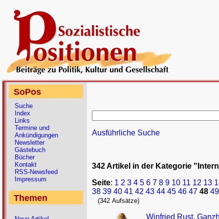
SoPos
Suche
Index
Links
Termine und
Ausführliche Suche
Ankündigungen
Newsletter
Gästebuch
Bücher
Kontakt
342 Artikel in der Kategorie "Inter
RSS-Newsfeed
Impressum
Seite
:
1
2
3
4
5
6
7
8
9
10
11
12
13
1
38
39
40
41
42
43
44
45
46
47
48
49
Themen
(342 Aufsätze)
Winfried Rust, Ganzhe
Neue Artikel