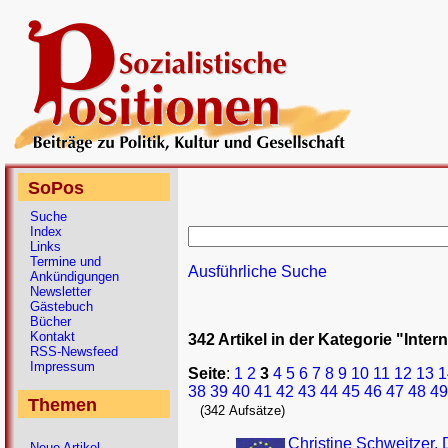
SoPos
Suche
Index
Links
Termine und
Ausführliche Suche
Ankündigungen
Newsletter
Gästebuch
Bücher
Kontakt
342 Artikel in der Kategorie "Inter
RSS-Newsfeed
Impressum
Seite
:
1
2
3
4
5
6
7
8
9
10
11
12
13
1
38
39
40
41
42
43
44
45
46
47
48
49
Themen
(342 Aufsätze)
Christine Schweitzer,
Neue Artikel