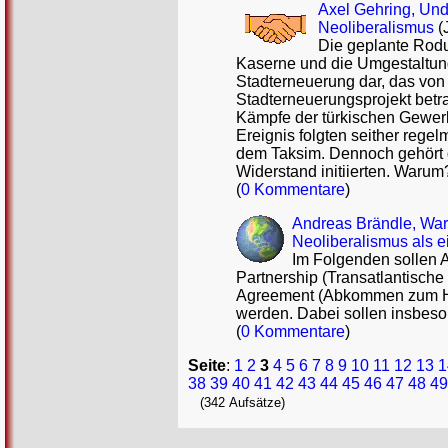
Axel Gehring, Un
Neoliberalismus
(
Die geplante Rodu
Kaserne und die Umgestaltung
Stadterneuerung dar, das von d
Stadterneuerungsprojekt betra
Kämpfe der türkischen Gewer
Ereignis folgten seither reg
dem Taksim. Dennoch gehört d
Widerstand initiierten. Warum
(
0 Kommentare
)
Andreas Brändle, War
Neoliberalismus als e
Im Folgenden sollen A
Partnership (Transatlantische
Agreement (Abkommen zum Hand
werden. Dabei sollen insbeson
(
0 Kommentare
)
Seite
:
1
2
3
4
5
6
7
8
9
10
11
12
13
1
38
39
40
41
42
43
44
45
46
47
48
49
(342 Aufsätze)