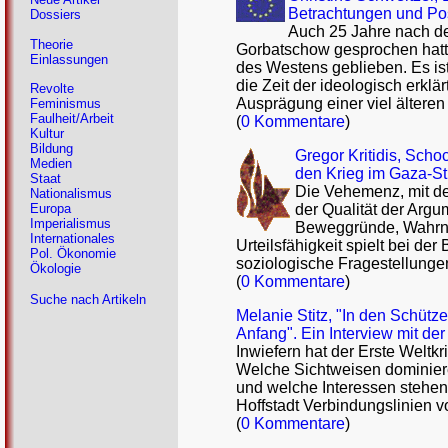
Betrachtungen und Po
Dossiers
Auch 25 Jahre nach d
Theorie
Gorbatschow gesprochen hatte,
Einlassungen
des Westens geblieben. Es ist
die Zeit der ideologisch erklä
Revolte
Ausprägung einer viel ältere
Feminismus
Faulheit/Arbeit
(
0 Kommentare
)
Kultur
Bildung
Gregor Kritidis, Sch
Medien
den Krieg im Gaza-St
Staat
Die Vehemenz, mit der
Nationalismus
der Qualität der Arg
Europa
Imperialismus
Beweggründe, Wahrneh
Internationales
Urteilsfähigkeit spielt bei d
Pol. Ökonomie
soziologische Fragestellungen 
Ökologie
(
0 Kommentare
)
Suche nach Artikeln
Melanie Stitz, "In den Schüt
Anfang". Ein Interview mit der
Inwiefern hat der Erste Weltk
Welche Sichtweisen dominier
und welche Interessen stehen 
Hoffstadt Verbindungslinien v
(
0 Kommentare
)