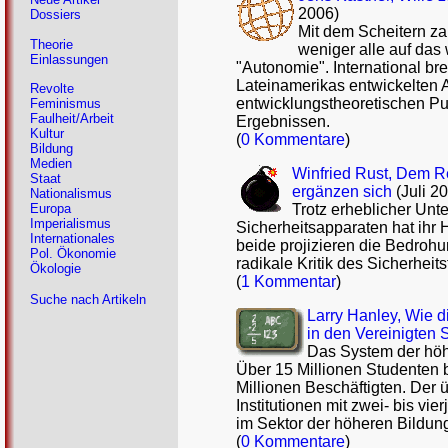
2006)
Dossiers
Mit dem Scheitern za
Theorie
weniger alle auf das
Einlassungen
"Autonomie". International br
Lateinamerikas entwickelten 
Revolte
entwicklungstheoretischen Pu
Feminismus
Faulheit/Arbeit
Ergebnissen.
Kultur
(
0 Kommentare
)
Bildung
Medien
Winfried Rust, Dem Re
Staat
ergänzen sich
(Juli 2
Nationalismus
Trotz erheblicher Unt
Europa
Imperialismus
Sicherheitsapparaten hat ihr 
Internationales
beide projizieren die Bedroh
Pol. Ökonomie
radikale Kritik des Sicherhei
Ökologie
(
1 Kommentar
)
Suche nach Artikeln
Larry Hanley, Wie d
in den Vereinigten 
Das System der höh
Über 15 Millionen Studenten 
Millionen Beschäftigten. Der 
Institutionen mit zwei- bis vi
im Sektor der höheren Bildung
(
0 Kommentare
)