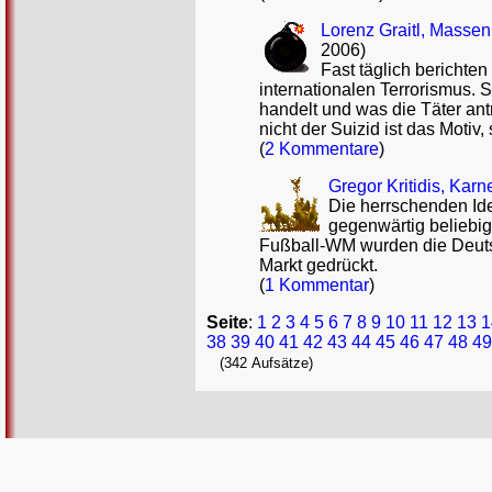
Lorenz Graitl, Massen
2006)
Fast täglich berichten
internationalen Terrorismus. 
handelt und was die Täter antr
nicht der Suizid ist das Moti
(
2 Kommentare
)
Gregor Kritidis, Karn
Die herrschenden Idea
gegenwärtig beliebig
Fußball-WM wurden die Deuts
Markt gedrückt.
(
1 Kommentar
)
Seite
:
1
2
3
4
5
6
7
8
9
10
11
12
13
1
38
39
40
41
42
43
44
45
46
47
48
49
(342 Aufsätze)