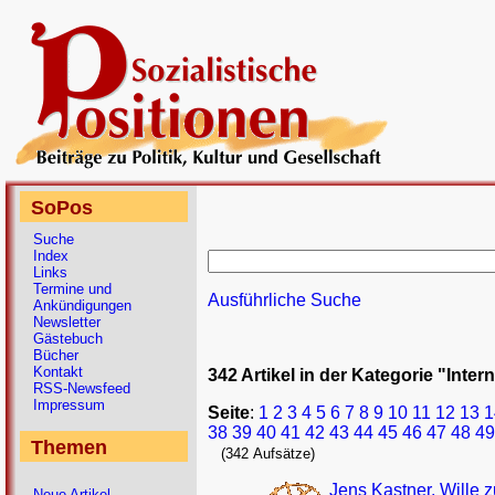
SoPos
Suche
Index
Links
Termine und
Ausführliche Suche
Ankündigungen
Newsletter
Gästebuch
Bücher
Kontakt
342 Artikel in der Kategorie "Inter
RSS-Newsfeed
Impressum
Seite
:
1
2
3
4
5
6
7
8
9
10
11
12
13
1
38
39
40
41
42
43
44
45
46
47
48
49
Themen
(342 Aufsätze)
Jens Kastner, Wille z
Neue Artikel