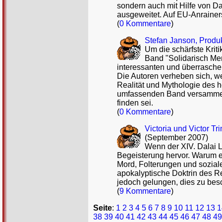
sondern auch mit Hilfe von 
ausgeweitet. Auf EU-Anrainers
(
0 Kommentare
)
Stefan Janson, Produ
Um die schärfste Krit
Band "Solidarisch Me
interessanten und überrasche
Die Autoren verheben sich, w
Realität und Mythologie des h
umfassenden Band versammeln
finden sei.
(
0 Kommentare
)
Victoria und Victor Tr
(September 2007)
Wenn der XIV. Dalai 
Begeisterung hervor. Warum e
Mord, Folterungen und sozial
apokalyptische Doktrin des R
jedoch gelungen, dies zu bes
(
9 Kommentare
)
Seite
:
1
2
3
4
5
6
7
8
9
10
11
12
13
1
38
39
40
41
42
43
44
45
46
47
48
49