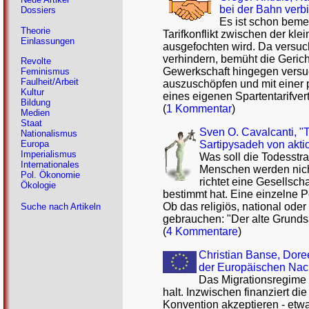
bei der Bahn verbi
Dossiers
Es ist schon beme
Theorie
Tarifkonflikt zwischen der k
Einlassungen
ausgefochten wird. Da versuch
verhindern, bemüht die Geric
Revolte
Gewerkschaft hingegen versuch
Feminismus
Faulheit/Arbeit
auszuschöpfen und mit einer p
Kultur
eines eigenen Spartentarifve
Bildung
(
1 Kommentar
)
Medien
Staat
Sven O. Cavalcanti, "T
Nationalismus
Sartipysadeh von akti
Europa
Imperialismus
Was soll die Todesstr
Internationales
Menschen werden nicht
Pol. Ökonomie
richtet eine Gesellsc
Ökologie
bestimmt hat. Eine einzelne P
Ob das religiös, national oder k
Suche nach Artikeln
gebrauchen: "Der alte Grunds
(
4 Kommentare
)
Christian Banse, Dore
der Europäischen Nach
Das Migrationsregime
halt. Inzwischen finanziert di
Konvention akzeptieren - etwa