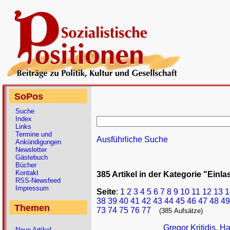
SoPos
Suche
Index
Links
Termine und
Ausführliche Suche
Ankündigungen
Newsletter
Gästebuch
Bücher
Kontakt
385 Artikel in der Kategorie "Einl
RSS-Newsfeed
Impressum
Seite
:
1
2
3
4
5
6
7
8
9
10
11
12
13
1
38
39
40
41
42
43
44
45
46
47
48
49
Themen
73
74
75
76
77
(385 Aufsätze)
Gregor Kritidis, H
Neue Artikel