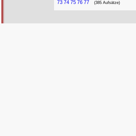
73
74
75
76
77
(385 Aufsätze)