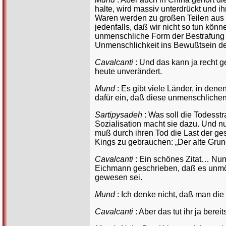
halte, wird massiv unterdrückt und i
Waren werden zu großen Teilen aus C
jedenfalls, daß wir nicht so tun könn
unmenschliche Form der Bestrafung 
Unmenschlichkeit ins Bewußtsein der 
Cavalcanti
: Und das kann ja recht 
heute unverändert.
Mund
: Es gibt viele Länder, in dene
dafür ein, daß diese unmenschliche
Sartipysadeh
: Was soll die Todesst
Sozialisation macht sie dazu. Und n
muß durch ihren Tod die Last der gesam
Kings zu gebrauchen: „Der alte Grund
Cavalcanti
: Ein schönes Zitat… Nun 
Eichmann geschrieben, daß es unmög
gewesen sei.
Mund
: Ich denke nicht, daß man di
Cavalcanti
: Aber das tut ihr ja ber