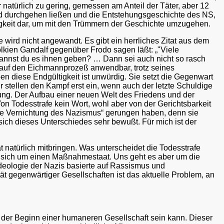
atürlich zu gering, gemessen am Anteil der Täter, aber 12
rd durchgehen ließen und die Entstehungsgeschichte des NS,
losigkeit dar, um mit den Trümmern der Geschichte umzugehen.
e wird nicht angewandt. Es gibt ein herrliches Zitat aus dem
kien Gandalf gegenüber Frodo sagen läßt: „"Viele
Kannst du es ihnen geben? … Dann sei auch nicht so rasch
ht auf den Eichmannprozeß anwendbar, trotz seines
en diese Endgültigkeit ist unwürdig. Sie setzt die Gegenwart
 stellen den Kampf erst ein, wenn auch der letzte Schuldige
sung. Der Aufbau einer neuen Welt des Friedens und der
on Todesstrafe kein Wort, wohl aber von der Gerichtsbarkeit
„Die Vernichtung des Nazismus“ gerungen haben, denn sie
 sich dieses Unterschiedes sehr bewußt. Für mich ist der
 natürlich mitbringen. Was unterscheidet die Todesstrafe
 sich um einen Maßnahmestaat. Uns geht es aber um die
Ideologie der Nazis basierte auf Rassismus und
tät gegenwärtiger Gesellschaften ist das aktuelle Problem, an
 der Beginn einer humaneren Gesellschaft sein kann. Dieser