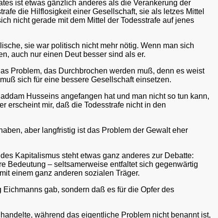
tes ist etwas gänzlich anderes als die Verankerung der
e die Hilflosigkeit einer Gesellschaft, sie als letzes Mittel
h nicht gerade mit dem Mittel der Todesstrafe auf jenes
sche, sie war politisch nicht mehr nötig. Wenn man sich
ben, auch nur einen Deut besser sind als er.
st das Problem, das Durchbrochen werden muß, denn es weist
 muß sich für eine bessere Gesellschaft einsetzen.
g Saddam Husseins angefangen hat und man nicht so tun kann,
er erscheint mir, daß die Todesstrafe nicht in den
aben, aber langfristig ist das Problem der Gewalt eher
 des Kapitalismus steht etwas ganz anderes zur Debatte:
ere Bedeutung – seltsamerweise entfaltet sich gegenwärtig
s mit einem ganz anderen sozialen Träger.
ng Eichmanns gab, sondern daß es für die Opfer des
g handelte, während das eigentliche Problem nicht benannt ist,