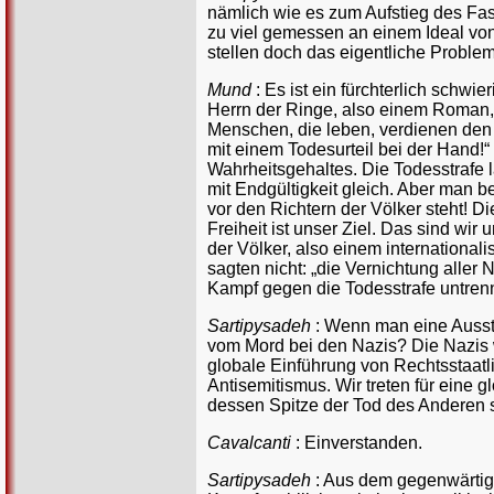
nämlich wie es zum Aufstieg des Fas
zu viel gemessen an einem Ideal vo
stellen doch das eigentliche Problem
Mund
: Es ist ein fürchterlich schw
Herrn der Ringe, also einem Roman,
Menschen, die leben, verdienen den
mit einem Todesurteil bei der Hand!“
Wahrheitsgehaltes. Die Todesstrafe l
mit Endgültigkeit gleich. Aber man 
vor den Richtern der Völker steht! 
Freiheit ist unser Ziel. Das sind wi
der Völker, also einem internationa
sagten nicht: „die Vernichtung aller
Kampf gegen die Todesstrafe untren
Sartipysadeh
: Wenn man eine Ausste
vom Mord bei den Nazis? Die Nazis 
globale Einführung von Rechtsstaatl
Antisemitismus. Wir treten für eine 
dessen Spitze der Tod des Anderen s
Cavalcanti
: Einverstanden.
Sartipysadeh
: Aus dem gegenwärtig