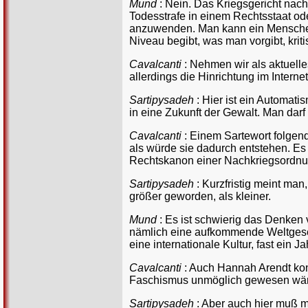
Mund
: Nein. Das Kriegsgericht nac
Todesstrafe in einem Rechtsstaat oder
anzuwenden. Man kann ein Menschenle
Niveau begibt, was man vorgibt, kriti
Cavalcanti
: Nehmen wir als aktuell
allerdings die Hinrichtung im Interne
Sartipysadeh
: Hier ist ein Automat
in eine Zukunft der Gewalt. Man darf
Cavalcanti
: Einem Sartewort folgen
als würde sie dadurch entstehen. Es i
Rechtskanon einer Nachkriegsordnu
Sartipysadeh
: Kurzfristig meint ma
größer geworden, als kleiner.
Mund
: Es ist schwierig das Denken
nämlich eine aufkommende Weltgesells
eine internationale Kultur, fast ein 
Cavalcanti
: Auch Hannah Arendt kon
Faschismus unmöglich gewesen wäre
Sartipysadeh
: Aber auch hier muß m