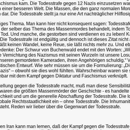
chismus kam. Die Todesstrafe gegen 12 Nazis einzusetzen war n
n einer besseren Welt. Die Massen, die den ganz normalen Mo
 dar. Die Todesstrafe stellt ja nur eine Art nachträglicher Hilf
ieriges Thema. Man kann hier nicht konsequent sagen: Todesstraf
 der selber das Thema des Massenmordes behandelt, indem Tol
 Tod. Und manche, die gestorben sind verdienen es zu leben! 
 Die Todesstrafe ist endgültig und dennoch ist dieses Zitat nic
äßt keinen Wandel, keine Reue, sie läßt nichts mehr zu. Und eb
bedenke: Der Schwur von Buchenwald endet mit den Worten: „Wir
Die Vernichtung des Nazismus mit seinen Wurzeln ist unsere Lo
r unseren gemordeten Kameraden, ihren Angehörigen schuldig.“ V
listischen Entwurf. Wie sehr müssen sie um die Formulierung: 
 Nazis“ – obwohl sie dies wohl fühlten. Wahrscheinbar waren sie
nbar mit dem Kampf gegen Diktatur und Faschismus verknüpft.
llung gegen die Todesstrafe macht, muß man diese Sensibilität
waren die größten Massenmörder der Geschichte - es handelte
ichkeit und um die generelle Abschaffung der Todesstrafe. Die 
globale Rechtsstaatlichkeit ein – ohne Todesstrafe. Die Inhumani
teht. Reden wir lieber über die Gegenwart der Todesstrafe.
en Iran kann man lernen, daß der Kampf gegen die Todesstrafe