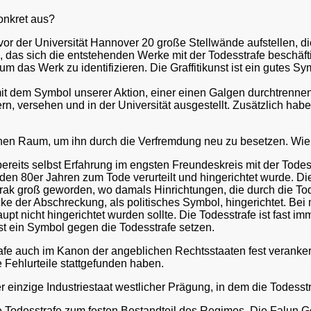
konkret aus?
or der Universität Hannover 20 große Stellwände aufstellen, di
e, das sich die entstehenden Werke mit der Todesstrafe beschäfti
m das Werk zu identifizieren. Die Graffitikunst ist ein gutes Sy
t dem Symbol unserer Aktion, einer einen Galgen durchtrennen
 versehen und in der Universität ausgestellt. Zusätzlich haben
lichen Raum, um ihn durch die Verfremdung neu zu besetzen. Wie
 bereits selbst Erfahrung im engsten Freundeskreis mit der Tod
 den 80er Jahren zum Tode verurteilt und hingerichtet wurde. D
Irak groß geworden, wo damals Hinrichtungen, die durch die Tod
e der Abschreckung, als politisches Symbol, hingerichtet. Bei
upt nicht hingerichtet wurden sollte. Die Todesstrafe ist fast i
t ein Symbol gegen die Todesstrafe setzen.
rafe auch im Kanon der angeblichen Rechtsstaaten fest veranker
 Fehlurteile stattgefunden haben.
 einzige Industriestaat westlicher Prägung, in dem die Todesstr
e Todesstrafe zum festen Bestandteil des Regimes. Die Falun Go