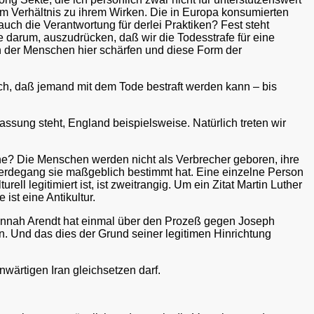
inem Verhältnis zu ihrem Wirken. Die in Europa konsumierten
h die Verantwortung für derlei Praktiken? Fest steht
nie darum, auszudrücken, daß wir die Todesstrafe für eine
 der Menschen hier schärfen und diese Form der
och, daß jemand mit dem Tode bestraft werden kann – bis
fassung steht, England beispielsweise. Natürlich treten wir
che? Die Menschen werden nicht als Verbrecher geboren, ihre
Werdegang sie maßgeblich bestimmt hat. Eine einzelne Person
ell legitimiert ist, ist zweitrangig. Um ein Zitat Martin Luther
ist eine Antikultur.
. Hannah Arendt hat einmal über den Prozeß gegen Joseph
 Und das dies der Grund seiner legitimen Hinrichtung
wärtigen Iran gleichsetzen darf.