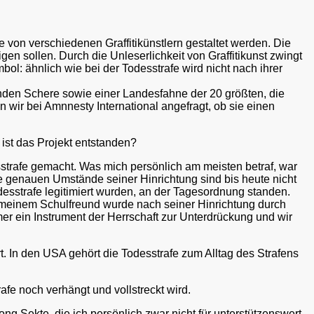
e von verschiedenen Graffitikünstlern gestaltet werden. Die
gen sollen. Durch die Unleserlichkeit von Graffitikunst zwingt
mbol: ähnlich wie bei der Todesstrafe wird nicht nach ihrer
den Schere sowie einer Landesfahne der 20 größten, die
 wir bei Amnnesty International angefragt, ob sie einen
 ist das Projekt entstanden?
esstrafe gemacht. Was mich persönlich am meisten betraf, war
ie genauen Umstände seiner Hinrichtung sind bis heute nicht
esstrafe legitimiert wurden, an der Tagesordnung standen.
 meinem Schulfreund wurde nach seiner Hinrichtung durch
mmer ein Instrument der Herrschaft zur Unterdrückung und wir
t. In den USA gehört die Todesstrafe zum Alltag des Strafens
afe noch verhängt und vollstreckt wird.
ng Sekte, die ich persönlich zwar nicht für unterstützenswert