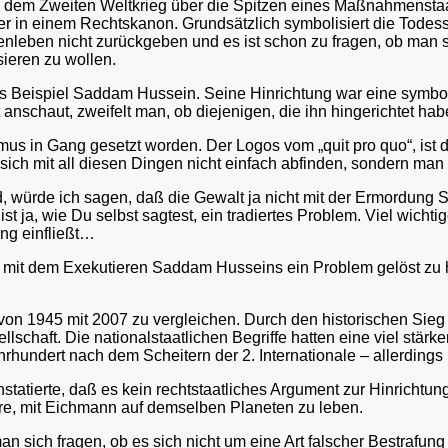
h dem Zweiten Weltkrieg über die Spitzen eines Maßnahmenstaa
 in einem Rechtskanon. Grundsätzlich symbolisiert die Todesstraf
ben nicht zurückgeben und es ist schon zu fragen, ob man sic
sieren zu wollen.
es Beispiel Saddam Hussein. Seine Hinrichtung war eine symboli
t anschaut, zweifelt man, ob diejenigen, die ihn hingerichtet ha
ismus in Gang gesetzt worden. Der Logos vom „quit pro quo“, i
 sich mit all diesen Dingen nicht einfach abfinden, sondern man
d, würde ich sagen, daß die Gewalt ja nicht mit der Ermordun
st ja, wie Du selbst sagtest, ein tradiertes Problem. Viel wichtig
ng einfließt…
n, mit dem Exekutieren Saddam Husseins ein Problem gelöst zu h
 von 1945 mit 2007 zu vergleichen. Durch den historischen Sieg
chaft. Die nationalstaatlichen Begriffe hatten eine viel stärk
Jahrhundert nach dem Scheitern der 2. Internationale – allerding
statierte, daß es kein rechtstaatliches Argument zur Hinrichtu
, mit Eichmann auf demselben Planeten zu leben.
an sich fragen, ob es sich nicht um eine Art falscher Bestrafun