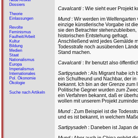
Dossiers
Cavalcanti
: Wie sieht euer Projekt 
Theorie
Einlassungen
Mund
: Wir werden im Welfengarten v
einzige künstlerische Vorgabe ist di
Revolte
sie den Betrachter stehenzubleiben, u
Feminismus
historischen Entstehung gefragt.
Faulheit/Arbeit
Anschließend wird jedes Gemälde mi
Kultur
Bildung
Todesstrafe noch ausübenden Ländern,
Medien
Stand machen.
Staat
Nationalismus
Cavalcanti
: Ihr benutzt also öffent
Europa
Imperialismus
Sartipysadeh
: Als Migrant habe ich
Internationales
Pol. Ökonomie
ein Schulfreund und Nachbar, der in
Ökologie
bekannt. Ich bin an der Grenze zum 
Politische Gegner wurden zum Zweck
Suche nach Artikeln
ein Verfahren bekannt, daß er überha
wollen mit unserem Projekt zumindes
Mund
: Zum Beispiel ist die Todesst
und es ist bekannt, in welchem Maße
Sartipysadeh
:
Daneben ist Japan der
Mund
: Aber auch in China gehört di