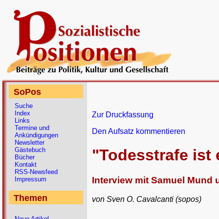
SoPos
Suche
Index
Zur Druckfassung
Links
Termine und
Den Aufsatz kommentieren
Ankündigungen
Newsletter
Gästebuch
"Todesstrafe ist 
Bücher
Kontakt
RSS-Newsfeed
Interview mit Samuel Mund u
Impressum
Themen
von Sven O. Cavalcanti (sopos)
Neue Artikel