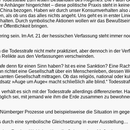
hre Anhänger hingerichtet – diese politische Praxis steht in ke
hina bezogen. Haben wir durch unser Konsumverhalten also auc
en, als ob uns das alles nichts angeht. Uns geht es in erster Li
halten. Durch symbolische Aktionen wollen wir das Bewußtsein
Öffentlichkeit bringen.
gering sein. Im Art. 21 der hessischen Verfassung steht immer n
n die Todesstrafe nicht mehr praktiziert, aber dennoch in der Ver
n Relikte aus den Verfassungen verschwinden.
rafe denn für einen Sinn haben? Ist es eine Sanktion? Eine Ra
un richtet eine Gesellschaft über ein Menschenleben, dessen 
ten Gesellschaft mittragen. Ob das religiös, national oder kultur
satz »Auge um Auge« macht schließlich alle blind.“ Todesstrafe 
verhält es sich mit der Todesstrafe allerdings differenzierter
lich sei, mit jemand wie ihm die Erde zusammen zu bewohnen.
e Nürnberger Prozesse und beispielsweise die Situation im gegen
eits durch eine symbolische Gleichsetzung in eurer Ausstellung…