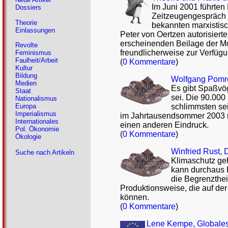
Im Juni 2001 führten
Dossiers
Zeitzeugengespräch m
Theorie
bekannten marxistisch
Einlassungen
Peter von Oertzen autorisiert
erscheinenden Beilage der Mo
Revolte
freundlicherweise zur Verfügun
Feminismus
Faulheit/Arbeit
(
0 Kommentare
)
Kultur
Bildung
Wolfgang Pomreh
Medien
Es gibt Spaßvög
Staat
sei. Die 90.000
Nationalismus
schlimmsten se
Europa
Imperialismus
im Jahrtausendsommer 2003 n
Internationales
einen anderen Eindruck.
Pol. Ökonomie
(
0 Kommentare
)
Ökologie
Winfried Rust, 
Suche nach Artikeln
Klimaschutz geh
kann durchaus P
die Begrenzthei
Produktionsweise, die auf der
können.
(
0 Kommentare
)
Lene Kempe, Globales