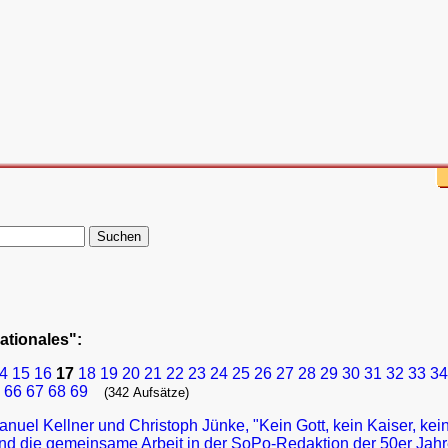
nationales":
4
15
16
17
18
19
20
21
22
23
24
25
26
27
28
29
30
31
32
33
34
66
67
68
69
(342 Aufsätze)
nuel Kellner und Christoph Jünke, "Kein Gott, kein Kaiser, kei
nd die gemeinsame Arbeit in der SoPo-Redaktion der 50er Jah