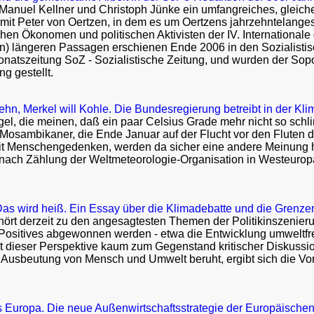
 Manuel Kellner und Christoph Jünke ein umfangreiches, gleiche
it Peter von Oertzen, in dem es um Oertzens jahrzehntelanges
en Ökonomen und politischen Aktivisten der IV. Internationale 
en) längeren Passagen erschienen Ende 2006 in den Sozialistisc
natszeitung SoZ - Sozialistische Zeitung, und wurden der Sopo
g gestellt.
n, Merkel will Kohle. Die Bundesregierung betreibt in der Kl
el, die meinen, daß ein paar Celsius Grade mehr nicht so schl
 Mosambikaner, die Ende Januar auf der Flucht vor den Fluten
it Menschengedenken, werden da sicher eine andere Meinung h
ach Zählung der Weltmeteorologie-Organisation in Westeuropa
Das wird heiß. Ein Essay über die Klimadebatte und die Grenze
ört derzeit zu den angesagtesten Themen der Politikinszenierun
ositives abgewonnen werden - etwa die Entwicklung umweltfreu
t dieser Perspektive kaum zum Gegenstand kritischer Diskussio
 Ausbeutung von Mensch und Umwelt beruht, ergibt sich die Vor
 Europa. Die neue Außenwirtschaftsstrategie der Europäische