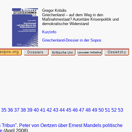
Gregor Kritidis
Griechenland – auf dem Weg in den
Maßnahmestaat? Autoritäre Krisenpolitik und
demokratischer Widerstand
Kurzinfo
Griechenland-Dossier in der Sopos
35
36
37
38
39
40
41
42
43
44
45
46
47
48
49
50
51
52
53
n Tribun". Peter von Oertzen über Ernest Mandels politische
re
(April 2008)