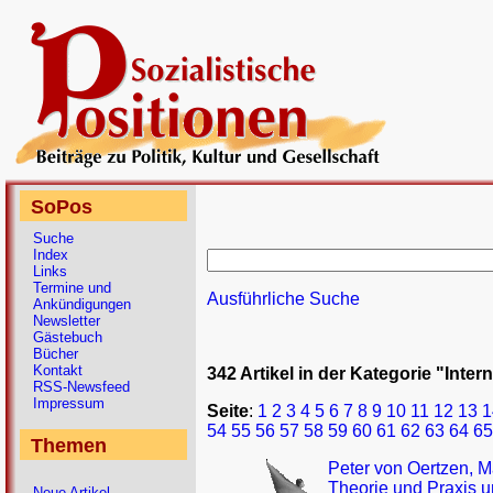
SoPos
Suche
Index
Links
Termine und
Ausführliche Suche
Ankündigungen
Newsletter
Gästebuch
Bücher
Kontakt
342 Artikel in der Kategorie "Inter
RSS-Newsfeed
Impressum
Seite
:
1
2
3
4
5
6
7
8
9
10
11
12
13
1
54
55
56
57
58
59
60
61
62
63
64
65
Themen
Peter von Oertzen, Ma
Theorie und Praxis u
Neue Artikel