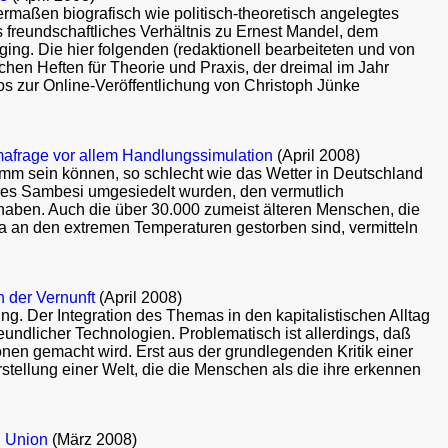
rmaßen biografisch wie politisch-theoretisch angelegtes
 freundschaftliches Verhältnis zu Ernest Mandel, dem
ging. Die hier folgenden (redaktionell bearbeiteten und von
hen Heften für Theorie und Praxis, der dreimal im Jahr
s zur Online-Veröffentlichung von Christoph Jünke
imafrage vor allem Handlungssimulation
(April 2008)
imm sein können, so schlecht wie das Wetter in Deutschland
 des Sambesi umgesiedelt wurden, den vermutlich
aben. Auch die über 30.000 zumeist älteren Menschen, die
 an den extremen Temperaturen gestorben sind, vermitteln
n der Vernunft
(April 2008)
g. Der Integration des Themas in den kapitalistischen Alltag
ndlicher Technologien. Problematisch ist allerdings, daß
nen gemacht wird. Erst aus der grundlegenden Kritik einer
stellung einer Welt, die die Menschen als die ihre erkennen
n Union
(März 2008)