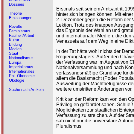
Dossiers
Erstmals seit seinem Amtsantritt 19
Theorie
hinter sich bringen können. Mit ein
Einlassungen
2. Dezember gegen die Reform der Ve
Lektion. Trotz des knappen Ausgang
Revolte
das Ergebnis der Wahl an und gratuli
Feminismus
und internationaler Medien, die den
Faulheit/Arbeit
Kultur
Venezuela auf dem Weg in eine Dikta
Bildung
Medien
In der Tat hätte wohl nichts der De
Staat
Regierungslagers. Außer den Chávist
Nationalismus
der Verfassung war im August von 
Europa
Imperialismus
Nationalversammlung und nach Konsu
Internationales
verfassungsmäßige Grundlage für die
Pol. Ökonomie
allem die Basismacht (Poder Popular
Ökologie
Ausweitung der Machtbefugnisse des
weitere umstrittene Änderungen vor.
Suche nach Artikeln
Kritik an der Reform kam von den Op
Privilegien gefährdet sahen. Schließ
Möglichkeiten zur staatlichen Enteig
Verfassung zu streichen. Auf der St
sah nicht nur die universitäre Auton
Pluralismus.