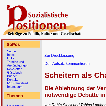
SoPos
Suche
Index
Zur Druckfassung
Links
Termine und
Den Aufsatz kommentieren
Ankündigungen
Newsletter
Gästebuch
Scheitern als C
Bücher
Kontakt
RSS-Newsfeed
Die Ablehnung der Ver
Impressum
notwendige Debatte in
Themen
von Robin Stock und Tobias Lamber
Neue Artikel