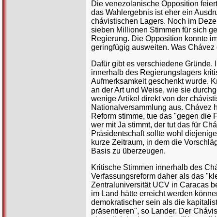
Die venezolanische Opposition feier
das Wahlergebnis ist eher ein Ausdr
chávistischen Lagers. Noch im Dez
sieben Millionen Stimmen für sich g
Regierung. Die Opposition konnte im
geringfügig ausweiten. Was Chávez d
Dafür gibt es verschiedene Gründe.
innerhalb des Regierungslagers krit
Aufmerksamkeit geschenkt wurde. Kri
an der Art und Weise, wie sie durch
wenige Artikel direkt von der chávi
Nationalversammlung aus. Chávez ha
Reform stimme, tue das "gegen die F
wer mit Ja stimmt, der tut das für C
Präsidentschaft sollte wohl diejeni
kurze Zeitraum, in dem die Vorschläg
Basis zu überzeugen.
Kritische Stimmen innerhalb des Ch
Verfassungsreform daher als das "kl
Zentraluniversität UCV in Caracas b
im Land hätte erreicht werden könne
demokratischer sein als die kapitalis
präsentieren", so Lander. Der Chávi