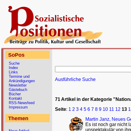
SoPos
Suche
Index
Links
Termine und
Ausführliche Suche
Ankündigungen
Newsletter
Gästebuch
Bücher
Kontakt
71 Artikel in der Kategorie "Natio
RSS-Newsfeed
Impressum
Seite
:
1
2
3
4
5
6
7
8
9
10
11
12
13
1
Themen
Martin Janz, Neues Gel
Es ist noch gar nicht 
unspektakulär von ih
Neue Artikel