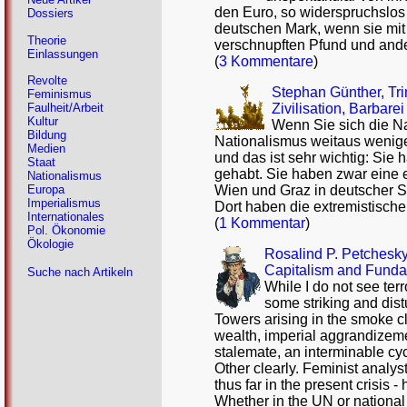
den Euro, so widerspruchslo
Dossiers
deutschen Mark, wenn sie mit
Theorie
verschnupften Pfund und ande
Einlassungen
(
3 Kommentare
)
Revolte
Stephan Günther, Tri
Feminismus
Zivilisation, Barbar
Faulheit/Arbeit
Kultur
Wenn Sie sich die Na
Bildung
Nationalismus weitaus weniger
Medien
und das ist sehr wichtig: Sie
Staat
gehabt. Sie haben zwar eine e
Nationalismus
Wien und Graz in deutscher Sp
Europa
Imperialismus
Dort haben die extremistische
Internationales
(
1 Kommentar
)
Pol. Ökonomie
Ökologie
Rosalind P. Petchesky
Capitalism and Fundam
Suche nach Artikeln
While I do not see ter
some striking and dis
Towers arising in the smoke clo
wealth, imperial aggrandizemen
stalemate, an interminable cycl
Other clearly. Feminist analy
thus far in the present crisis 
Whether in the UN or national