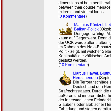
dimensions of both neoliberal 
between their double menace. 
extreme and violent forms.
(
0 Kommentare
)
Matthias Küntzel, Le
Balkan-Politik
(Oktob
Der gegenwärtige Maz
kaum auf Gegenwehr. Denn de
der UÇK wurde allenthalben g
im Rahmen des Nato-Einsatzes
Politik zeigt, mit welcher Sel
Kontinuität die völkischen Amb
gestützt werden.
(
10 Kommentare
)
Marcus Hawel, Bluthun
Herrschenden
(Septe
Die Terroranschläge 
Deutschland den Herr
Strafrechtsstaates. Durch die
äußeren und inneren Sicherhe
der innerstaatlichen Feinderk
Glaubens oder arabischer Her
Fahndung und stehen damit un