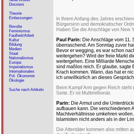
Dossiers
Theorie
Einlassungen
In Ihrem Anfang des Jahres erschie
Bürgersinn und demokratischer Ordnu
Revolte
Haben Sie die Anschläge von New 
Feminismus
Faulheit/Arbeit
Paul Parin:
Die Anschläge vom 11. S
Kultur
Bildung
überraschend. Am Sonntag zuvor hatt
Medien
Bevor er wegging, es war schon nacht
Staat
weitergehen? Wird der freie Markt di
Nationalismus
weitergehen. Eine Milliarde Mensche
Europa
sind maßlos reich. Er glaube, sagte
Imperialismus
Internationales
Krach kommen. Wann, das hat er nich
Pol. Ökonomie
ich unwillkürlich an dieses Gespräch
Ökologie
Beim Kampf Arm gegen Reich steht d
Suche nach Artikeln
Seite. Er ist Multimillionär.
Parin:
Die Armut und die Unterdrück
aufbauen kann. Die verschiedenen A
Machtverhältnisse umkehren wollen. Nu
Islamisten nicht anders als in der Li
Die Attentäter kommen also mitten aus