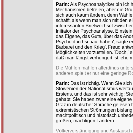
Parin:
Als Psychoanalytiker bin ich 
Mechanismen befreien, aber die Gru
sich auch kaum ändern, denn Wahlen
schafft, als wenn man sich mit den
interessanten Briefwechsel zwischen
Initiator der Psychoanalyse. Einstei
das Eigene, das Gute, über das Ande
Psyche durchschaut haben', sagte er
Barbarei und den Krieg'. Freud ant
Möglichkeiten vorzustellen. 'Doch,' 
daß man längst verhungert ist, ehe
Die Mühlen mahlen allerdings unters
anderen spielt er nur eine geringe Ro
Parin:
Das ist richtig. Wenn Sie sich
Slowenien der Nationalismus weitaus
Erstens, und das ist sehr wichtig: S
gehabt. Sie haben zwar eine eigene 
Graz in deutscher Sprache gelesen ha
extremistischen Strömungen bislang j
machtpolitisch und historisch unbede
großen, mächtigen Ländern.
Völkerverständigung und Austausch 