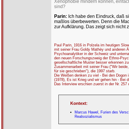
Xenophobie mindern können, einfach
sind?
Parin:
Ich habe den Eindruck, daß si
maßlos überbewerten. Denn die Macht
zur Aufklärung. Das zeigt sich nicht 
Paul Parin, 1916 in Polzela im heutigen Slow
mit seiner Frau Goldy Mathèy und anderen Ä
Psychoanalytiker in der Schweiz und unterna
den neuen Forschungszweig der Ethno-Psych
gesellschaftliche Muster besser erkennen zu 
Zusammenarbeit mit seiner Frau ("Wir beide,
für sie geschrieben"), die 1997 starb.
Die Weißen denken zu viel - Bei den Dogon 
(1978), Es ist Krieg und wir gehen hin - Be
Das Interview erschien zuerst in der Nr. 257
Kontext:
Marcus Hawel, Furien des Versc
Realsozialismus