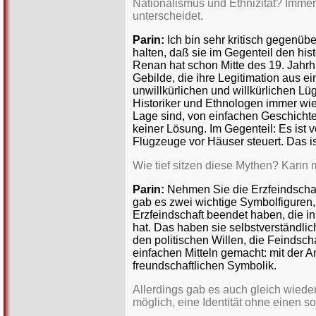
Nationalismus und Ethnizität? Immerh
unterscheidet.
Parin:
Ich bin sehr kritisch gegenübe
halten, daß sie im Gegenteil den his
Renan hat schon Mitte des 19. Jahrh
Gebilde, die ihre Legitimation aus 
unwillkürlichen und willkürlichen 
Historiker und Ethnologen immer wied
Lage sind, von einfachen Geschicht
keiner Lösung. Im Gegenteil: Es ist
Flugzeuge vor Häuser steuert. Das ist
Wie tief sitzen diese Mythen? Kann 
Parin:
Nehmen Sie die Erzfeindschaf
gab es zwei wichtige Symbolfiguren, 
Erzfeindschaft beendet haben, die 
hat. Das haben sie selbstverständlich
den politischen Willen, die Feindsch
einfachen Mitteln gemacht: mit der A
freundschaftlichen Symbolik.
Allerdings gab es auch gleich wied
möglich, eine Identität ohne einen s