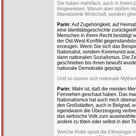
Sie haben mehrfach, auch in ihrem jü
hingewiesen. Warum aber stoßen mom
liberalisierte Wirtschaft, sondern g
Parin:
Auf Zugehörigkeit, auf Heima
eine Identitätsgeschichte zurückgrei
Menschen in ihrem Recht bestätigt s
der Ost-West-Konflikt gegenstandslo
erzeugen. Wenn Sie sich das Beispi
Nationalist, sondern Kommunist war
dann nationalen Sozialismus. Die Z
geschrieben bis ihnen bewußt wurde,
nationale Demokratie geprägt.
Und so lassen sich nationale Mythen
Parin:
Wahr ist, daß die meisten Me
Fernsehen geschaut haben. Das mach
Nationalismus hat auch mich überrasc
den Großstädten, auch in Belgrad, wo 
irgendwann die Überzeugung verbreite
das serbische Volk zum auserwählten 
andere zu töten oder selbst in den T
Welche Rolle spielt die Ethnologie i