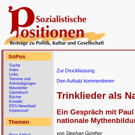
SoPos
Suche
Index
Zur Druckfassung
Links
Termine und
Den Aufsatz kommentieren
Ankündigungen
Newsletter
Gästebuch
Trinklieder als 
Bücher
Kontakt
RSS-Newsfeed
Ein Gespräch mit Paul 
Impressum
nationale Mythenbild
Themen
von Stephan Günther
Neue Artikel