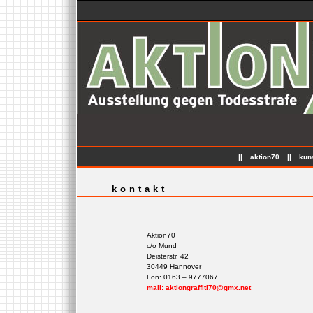
||
aktion70
||
kun
kontakt
Aktion70
c/o Mund
Deisterstr. 42
30449 Hannover
Fon: 0163 – 9777067
mail: aktiongraffiti70@gmx.net