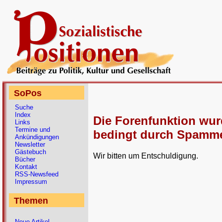
SoPos
Suche
Index
Die Forenfunktion wu
Links
Termine und
bedingt durch Spammer
Ankündigungen
Newsletter
Gästebuch
Wir bitten um Entschuldigung.
Bücher
Kontakt
RSS-Newsfeed
Impressum
Themen
Neue Artikel