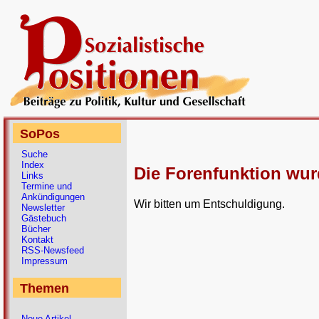
SoPos
Suche
Index
Die Forenfunktion wur
Links
Termine und
Ankündigungen
Wir bitten um Entschuldigung.
Newsletter
Gästebuch
Bücher
Kontakt
RSS-Newsfeed
Impressum
Themen
Neue Artikel