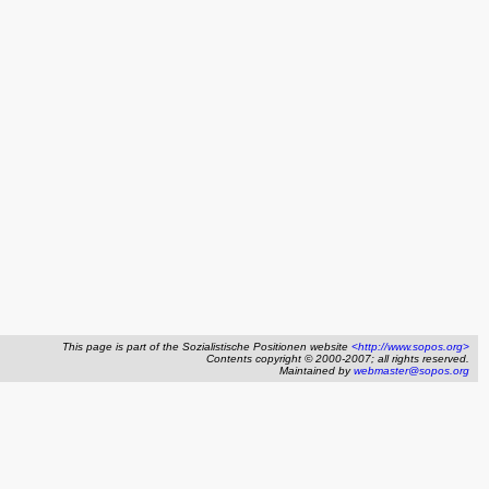
This page is part of the Sozialistische Positionen website
<http://www.sopos.org>
Contents copyright © 2000-2007; all rights reserved.
Maintained by
webmaster@sopos.org