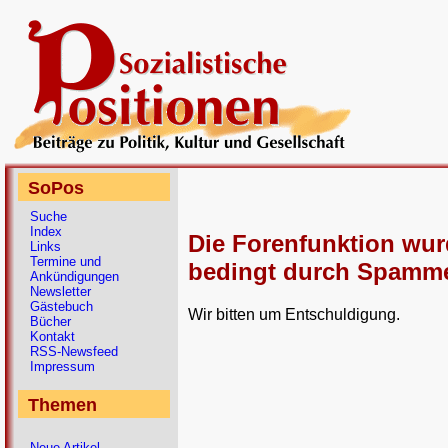
SoPos
Suche
Index
Die Forenfunktion wu
Links
Termine und
bedingt durch Spammer
Ankündigungen
Newsletter
Gästebuch
Wir bitten um Entschuldigung.
Bücher
Kontakt
RSS-Newsfeed
Impressum
Themen
Neue Artikel