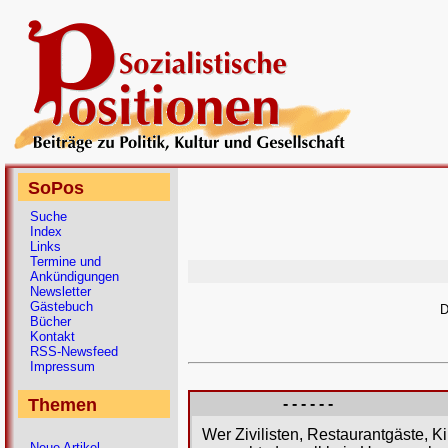
SoPos
Suche
Index
Links
Termine und
Ankündigungen
Newsletter
Gästebuch
D
Bücher
Kontakt
RSS-Newsfeed
Impressum
Themen
- - - - - -
Wer Zivilisten, Restaurantgäste, K
Neue Artikel