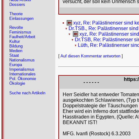
versucht, der soll kein Unmensch 
Dossiers
Theorie
Einlassungen
xyz, Re: Palästinenser sind 
Revolte
Dr.TSB., Re: Palästinenser sin
Feminismus
xyz, Re: Palästinenser si
Faulheit/Arbeit
Dr.TSB, Re: Palästinenser s
Kultur
Lüth, Re: Palästinenser si
Bildung
Medien
Staat
[
Auf diesen Kommentar antworten
]
Nationalismus
Europa
Imperialismus
Internationales
Pol. Ökonomie
https:
- - - - - -
Ökologie
Suche nach Artikeln
Herr Seidler hat entweder Tomaten 
ausgekochten Schlawienen, (Typ t
Doppelstrategie der Täuschunge
Eher wird ein Inferno dort stattfind
Hasstiraden in Egypten, (Quelle:
BEKANNT IST!
MFG. Ivanfi (Rostock) 6.3.2003