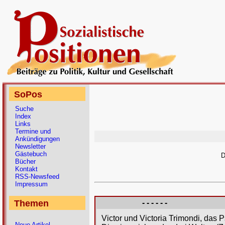
SoPos
Suche
Index
Links
Termine und
Ankündigungen
Newsletter
Gästebuch
D
Bücher
Kontakt
RSS-Newsfeed
Impressum
Themen
- - - - - -
Victor und Victoria Trimondi, das
Neue Artikel