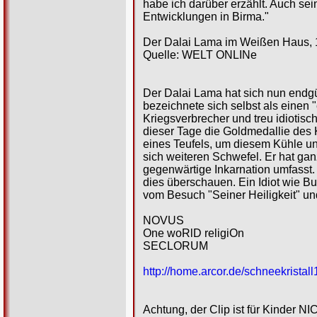
habe ich darüber erzählt. Auch sei
Entwicklungen in Birma."
Der Dalai Lama im Weißen Haus, 
Quelle: WELT ONLINe
Der Dalai Lama hat sich nun endgü
bezeichnete sich selbst als einen
Kriegsverbrecher und treu idiotis
dieser Tage die Goldmedallie des 
eines Teufels, um diesem Kühle un
sich weiteren Schwefel. Er hat ganz
gegenwärtige Inkarnation umfasst. 
dies überschauen. Ein Idiot wie B
vom Besuch "Seiner Heiligkeit" un
NOVUS
One woRlD religiOn
SECLORUM
http://home.arcor.de/schneekristall
Achtung, der Clip ist für Kinder N