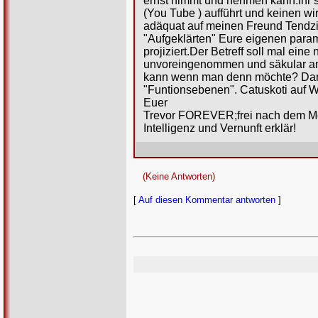
ernst nimmt und nehmen kann.Ihr 
(You Tube ) aufführt und keinen wir
adäquat auf meinen Freund Tendzi
"Aufgeklärten" Eure eigenen param
projiziert.Der Betreff soll mal e
unvoreingenommen und säkular a
kann wenn man denn möchte? Danac
"Funtionsebenen". Catuskoti auf W
Euer
Trevor FOREVER;frei nach dem Mo
Intelligenz und Vernunft erklär!
(Keine Antworten)
[
Auf diesen Kommentar antworten
]